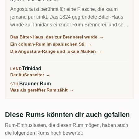
Angostura ist berühmt für eine Flasche, die kaum
jemand pur trinkt. Das 1824 gegründete Bitter-Haus
wurde zu Trinidads einziger Rum-Brennerei, und sein
Arm Trinidad Distillers macht einen sauberen,
Das Bitter-Haus, das zur Brennerei wurde
→
column-destillierten Rum im spanischen Stil, anders
Ein column-Rum im spanischen Stil
→
als der schwere Funk von Jamaika oder Guyana.
Die Angostura-Range und lokale Marken
→
Dieselbe Anlage hütet noch das Geheimrezept des
berühmtesten Cocktail-Bitters der Welt.
Trinidad
LAND
Der Außenseiter
→
Brauner Rum
STIL
Was als gereifter Rum zählt
→
Diese Rums könnten dir auch gefallen
Rum-Enthusiasten, die diesen Rum mögen, haben auch
die folgenden Rums hoch bewertet: