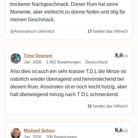
trockener Nachgeschmack. Dieser Rum hat seine
Momente, aber vielleicht zu dünne Noten und ölig für
meinen Geschmack.
Automatisch übersetzt
15
fanden das hilfreich
8,0
Bewertung von Timo Groeger
Timo Groeger
/10
Jan. 2026
1.841 Bewertungen
Deutschland
Also dies ist auch ein sehr krasser T.D.L die Minze ist
natürlich wieder überragend und hervorstechend bei
diesem Rum. Ansonsten ist er noch leicht holzig, aber
halt überwiegend minzig nach T D.L schmeckend.
16
fanden das hilfreich
8,6
Bewertung von Michael Schou
Michael Schou
/10
Jan. 2026
208 Bewertungen