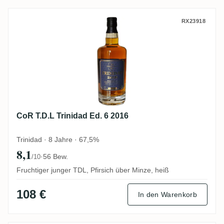
CoR T.D.L Trinidad Ed. 6 2016
RX23918
CoR T.D.L Trinidad Ed. 6 2016
Trinidad · 8 Jahre · 67,5%
8,1
·
56 Bew.
/10
Fruchtiger junger TDL, Pfirsich über Minze, heiß
108 €
In den Warenkorb