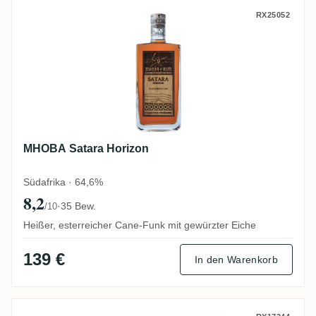
MHOBA Satara Horizon
RX25052
MHOBA Satara Horizon
Südafrika · 64,6%
8,2
·
35 Bew.
/10
Heißer, esterreicher Cane-Funk mit gewürzter Eiche
139 €
In den Warenkorb