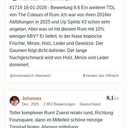
#1719 16-01-2026 - Bewertung 8.6 Ein weiterer TDL
von The Colours of Rum. Ich war von ihren 2016er
Abfüllungen in 2025 und Up Spirits #3 schon sehr
angetan. Aber was ist mit diesem Rum mit 10%
weniger ABV? Er liefert. In der Nase tropische
Früchte, Minze, Holz, Leder und Gewürze. Der
Gaumen folgt dicht dahinter. Der lange
Nachgeschmack wird von Holz, Minze und Leder
dominiert.
Automatisch übersetzt
8
fanden das hilfreich
8,1
Bewertung von Johannes
Johannes
/10
Dez. 2025
2.853 Bewertungen
Deutschland
Toller komplexer Rum! Zuerst relativ rund, Richtung
Foursquare, dann im Mittelteil schöne minzige
Trinidad Noten. Abgang mittellang.