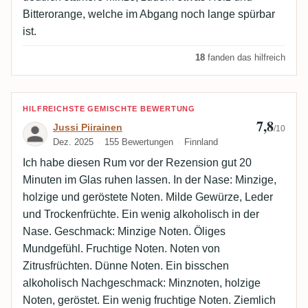
Bitterorange, welche im Abgang noch lange spürbar
ist.
18
fanden das hilfreich
Bewertung von Jussi Piirainen
HILFREICHSTE GEMISCHTE BEWERTUNG
7,8
Jussi Piirainen
/10
Dez. 2025
155 Bewertungen
Finnland
Ich habe diesen Rum vor der Rezension gut 20
Minuten im Glas ruhen lassen. In der Nase: Minzige,
holzige und geröstete Noten. Milde Gewürze, Leder
und Trockenfrüchte. Ein wenig alkoholisch in der
Nase. Geschmack: Minzige Noten. Öliges
Mundgefühl. Fruchtige Noten. Noten von
Zitrusfrüchten. Dünne Noten. Ein bisschen
alkoholisch Nachgeschmack: Minznoten, holzige
Noten, geröstet. Ein wenig fruchtige Noten. Ziemlich