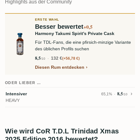
Highlights aus der Community
ERSTE WAHL
Besser bewertet
+0,5
Harmony Takumi Spirit's Private Cask
Für TDL-Fans, die eine pfirsich-minzige Variante
des üblichen Profils suchen
8,5
132 €
+56,78 €
/10
Diesen Rum entdecken
ODER LIEBER …
8,5
Intensiver
65,1%
/10
HEAVY
Wie wird CoR T.D.L Trinidad Xmas
2025 Edition 2016 bewertet?