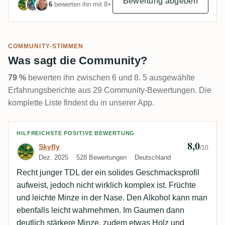
Bewertung abgeben
6
bewerten ihn mit 8+
COMMUNITY-STIMMEN
Was sagt die Community?
79 %
bewerten ihn zwischen 6 und 8. 5 ausgewählte
Erfahrungsberichte aus 29 Community-Bewertungen. Die
komplette Liste findest du in unserer App.
Bewertung von Skyfly
HILFREICHSTE POSITIVE BEWERTUNG
8,0
Skyfly
/10
Dez. 2025
528 Bewertungen
Deutschland
Recht junger TDL der ein solides Geschmacksprofil
aufweist, jedoch nicht wirklich komplex ist. Früchte
und leichte Minze in der Nase. Den Alkohol kann man
ebenfalls leicht wahrnehmen. Im Gaumen dann
deutlich stärkere Minze, zudem etwas Holz und