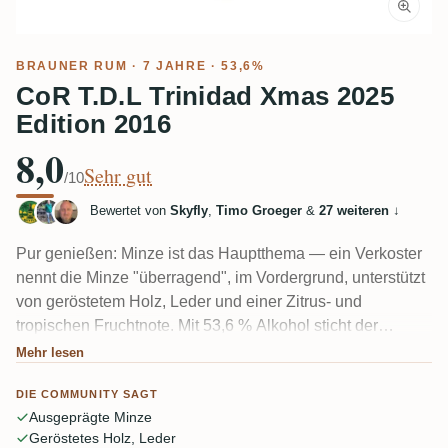
BRAUNER RUM
· 7 JAHRE · 53,6%
CoR T.D.L Trinidad Xmas 2025
Edition 2016
8,0
Sehr gut
/10
Bewertet von
Skyfly
,
Timo Groeger
&
27 weiteren
↓
Pur genießen: Minze ist das Hauptthema — ein Verkoster
nennt die Minze "überragend", im Vordergrund, unterstützt
von geröstetem Holz, Leder und einer Zitrus- und
tropischen Fruchtnote. Mit 53,6 % Alkohol sticht der
Alkohol durch, und einige fanden den Körper dünn und
Mehr lesen
ölig. Endet trocken und tanninhaltig mit anhaltender
DIE COMMUNITY SAGT
Bitterorange. Ein deutliches Trinidad TDL-Profil mit
Ausgeprägte Minze
kräuteriger Note.
Geröstetes Holz, Leder