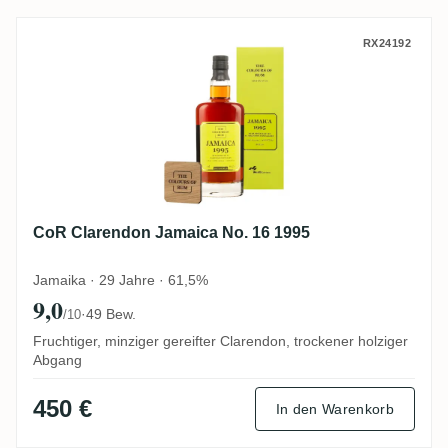
CoR Clarendon Jamaica No. 16 1995
RX24192
CoR Clarendon Jamaica No. 16 1995
Jamaika · 29 Jahre · 61,5%
9,0
·
49 Bew.
/10
Fruchtiger, minziger gereifter Clarendon, trockener holziger
Abgang
450 €
In den Warenkorb