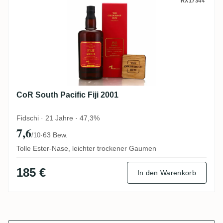
CoR South Pacific Fiji 2001
RX17344
CoR South Pacific Fiji 2001
Fidschi · 21 Jahre · 47,3%
7,6
·
63 Bew.
/10
Tolle Ester-Nase, leichter trockener Gaumen
185 €
In den Warenkorb