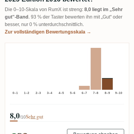
Die 0–10-Skala von RumX ist streng:
8,0 liegt im „Sehr
gut“-Band
. 93 % der Taster bewerten ihn mit „Gut“ oder
besser, nur 0 % unterdurchschnittlich.
Zur vollständigen Bewertungsskala →
0–1
1–2
2–3
3–4
4–5
5–6
6–7
7–8
8–9
9–10
8,0
Sehr gut
/10