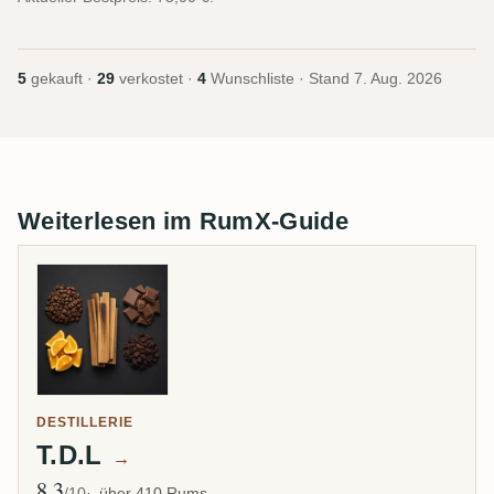
5
gekauft ·
29
verkostet ·
4
Wunschliste · Stand
7. Aug. 2026
Weiterlesen im RumX-Guide
DESTILLERIE
T.D.L
→
8,3
Ø Bewertung
/10
über 410 Rums