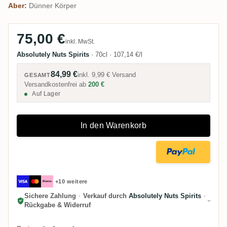
Aber:
Dünner Körper
75,00 €
inkl. MwSt.
Absolutely Nuts Spirits
·
70cl
·
107,14 €/l
84,99 €
inkl.
9,99 €
Versand
GESAMT
Versandkostenfrei ab
200 €
Auf Lager
In den Warenkorb
+10 weitere
Sichere Zahlung
·
Verkauf durch
Absolutely Nuts Spirits
·
Rückgabe & Widerruf