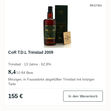
CoR T.D.L Trinidad 2009
RX17341
CoR T.D.L Trinidad 2009
Trinidad · 13 Jahre · 62,8%
8,4
·
84 Bew.
/10
Minziger, in Fassstärke abgefüllter Trinidad mit holziger
Tiefe
155 €
In den Warenkorb