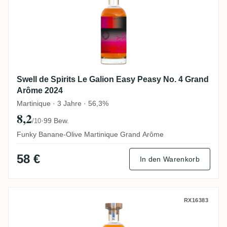
Swell de Spirits Le Galion Easy Peasy No. 4 Grand
Arôme 2024
Martinique · 3 Jahre · 56,3%
8,2
·
99 Bew.
/10
Funky Banane-Olive Martinique Grand Arôme
58 €
In den Warenkorb
Swell de Spirits T.D.L Private Garden #4 2
RX16383