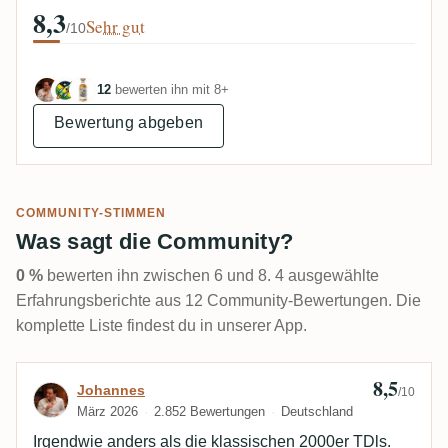
8,3
Sehr gut
/10
12
bewerten ihn mit 8+
Bewertung abgeben
COMMUNITY-STIMMEN
Was sagt die Community?
0 %
bewerten ihn zwischen 6 und 8. 4 ausgewählte
Erfahrungsberichte aus 12 Community-Bewertungen. Die
komplette Liste findest du in unserer App.
8,5
Bewertung von Johannes
Johannes
/10
März 2026
2.852 Bewertungen
Deutschland
Irgendwie anders als die klassischen 2000er TDls.