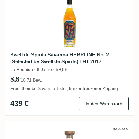
Swell de Spirits Savanna HERRLINE No. 2
(Selected by Swell de Spirits) TH1 2017
La Reunion · 8 Jahre · 59,5%
8,8
·
71 Bew.
/10
Fruchtbombe Savanna-Ester, kurzer trockener Abgang
439 €
In den Warenkorb
Swell de Spirits Le Galion Easy Peasy No
RX20338