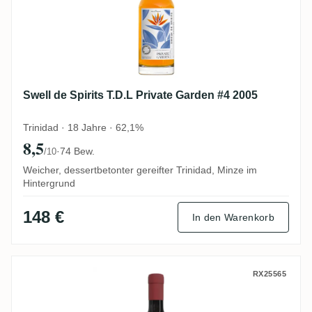
Swell de Spirits T.D.L Private Garden #4 2005
Trinidad · 18 Jahre · 62,1%
8,5
·
74 Bew.
/10
Weicher, dessertbetonter gereifter Trinidad, Minze im
Hintergrund
148 €
In den Warenkorb
Spirit Gallery T.D.L HEAVY 2009
RX25565