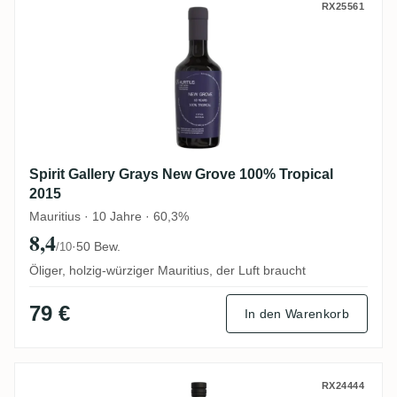
Spirit Gallery Grays New Grove 100% Trop
RX25561
Spirit Gallery Grays New Grove 100% Tropical
2015
Mauritius · 10 Jahre · 60,3%
8,4
·
50 Bew.
/10
Öliger, holzig-würziger Mauritius, der Luft braucht
79 €
In den Warenkorb
Swell de Spirits Savanna HERRLINE No. 2 
RX24444