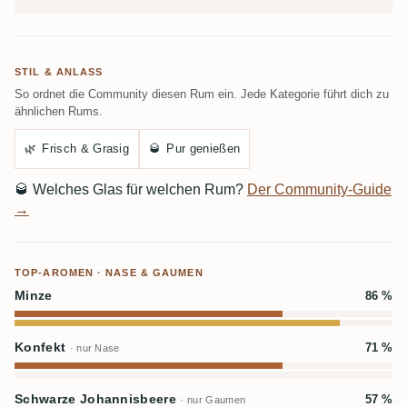
STIL & ANLASS
So ordnet die Community diesen Rum ein. Jede Kategorie führt dich zu
ähnlichen Rums.
🌿
Frisch & Grasig
🥃
Pur genießen
🥃
Welches Glas für welchen Rum?
Der Community-Guide
→
TOP-AROMEN · NASE & GAUMEN
Minze
86 %
Konfekt
71 %
· nur Nase
Schwarze Johannisbeere
57 %
· nur Gaumen