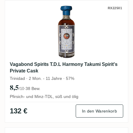
Vagabond Spirits T.D.L Harmony Takumi Sp
RX22501
Vagabond Spirits T.D.L Harmony Takumi Spirit's
Private Cask
Trinidad · 2 Mon. - 11 Jahre · 57%
8,5
·
38 Bew.
/10
Pfirsich- und Minz-TDL, süß und ölig
132 €
In den Warenkorb