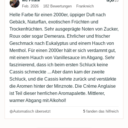
Bewertung von Mc Pirate
Mc Pirate
/10
Feb. 2026
182 Bewertungen
Frankreich
Helle Farbe für einen 2000er, üppiger Duft nach
Gebäck, Naturflan, exotischen Früchten und
Trockenfrüchten. Sehr ausgeprägte Noten von Zucker,
Roux oder sogar Demerara. Ehrlicher und frischer
Geschmack nach Eukalyptus und einem Hauch von
Menthol. Für einen 2000er hält er sich verdammt gut,
mit einem Hauch von Vanillesauce im Abgang. Sehr
faszinierend, dass ich beim ersten Schluck keine
Cassis schmeckte ... Aber dann kam der zweite
Schluck, und die Cassis kehrte zurück und verstärkte
die Aromen hinter der Minznote. Die Crème Anglaise
ist Teil dieser herrlichen Aromapalette. Mittlerer,
warmer Abgang mit Alkohol!
Automatisch übersetzt
5
fanden das hilfreich