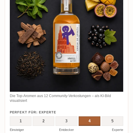
Die Top-Aromen aus 12 Community-Verkostungen – als KI-Bild
visualisiert
PERFEKT FÜR: EXPERTE
1
2
3
4
5
Einsteiger
Entdecker
Experte