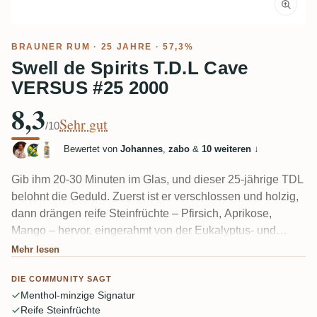
BRAUNER RUM
· 25 JAHRE · 57,3%
Swell de Spirits T.D.L Cave
VERSUS #25 2000
8,3
Sehr gut
/10
Bewertet von
Johannes
,
zabo
&
10 weiteren
↓
Gib ihm 20-30 Minuten im Glas, und dieser 25-jährige TDL
belohnt die Geduld. Zuerst ist er verschlossen und holzig,
dann drängen reife Steinfrüchte – Pfirsich, Aprikose,
Mango – hervor, eingerahmt von der Eukalyptus- und
Minznote, die diese Trinidad-Pot-Stills auszeichnet.
Mehr lesen
Schwarze Johannisbeere zeigt sich beim zweiten Schluck.
DIE COMMUNITY SAGT
Das extra Holz durch die lange Reifung passt hier gut, und
Menthol-minzige Signatur
bei 57 % bleibt der Alkohol erstaunlich sauber.
Reife Steinfrüchte