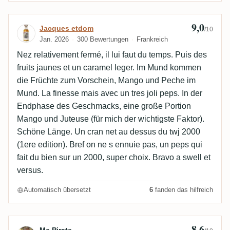
9,0
Bewertung von Jacques etdom
Jacques etdom
/10
Jan. 2026
300 Bewertungen
Frankreich
Nez relativement fermé, il lui faut du temps. Puis des
fruits jaunes et un caramel leger. Im Mund kommen
die Früchte zum Vorschein, Mango und Peche im
Mund. La finesse mais avec un tres joli peps. In der
Endphase des Geschmacks, eine große Portion
Mango und Juteuse (für mich der wichtigste Faktor).
Schöne Länge. Un cran net au dessus du twj 2000
(1ere edition). Bref on ne s ennuie pas, un peps qui
fait du bien sur un 2000, super choix. Bravo a swell et
versus.
Automatisch übersetzt
6
fanden das hilfreich
8,6