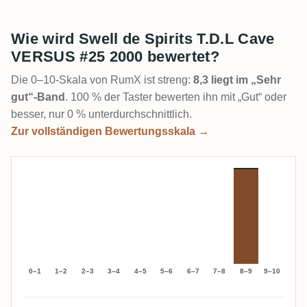
Wie wird Swell de Spirits T.D.L Cave
VERSUS #25 2000 bewertet?
Die 0–10-Skala von RumX ist streng:
8,3 liegt im „Sehr
gut“-Band
. 100 % der Taster bewerten ihn mit „Gut“ oder
besser, nur 0 % unterdurchschnittlich.
Zur vollständigen Bewertungsskala →
0–1
1–2
2–3
3–4
4–5
5–6
6–7
7–8
8–9
9–10