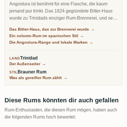
Angostura ist berühmt für eine Flasche, die kaum
jemand pur trinkt. Das 1824 gegründete Bitter-Haus
wurde zu Trinidads einziger Rum-Brennerei, und sein
Arm Trinidad Distillers macht einen sauberen,
Das Bitter-Haus, das zur Brennerei wurde
→
column-destillierten Rum im spanischen Stil, anders
Ein column-Rum im spanischen Stil
→
als der schwere Funk von Jamaika oder Guyana.
Die Angostura-Range und lokale Marken
→
Dieselbe Anlage hütet noch das Geheimrezept des
berühmtesten Cocktail-Bitters der Welt.
Trinidad
LAND
Der Außenseiter
→
Brauner Rum
STIL
Was als gereifter Rum zählt
→
Diese Rums könnten dir auch gefallen
Rum-Enthusiasten, die diesen Rum mögen, haben auch
die folgenden Rums hoch bewertet: