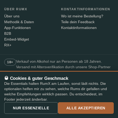
ÜBER RUMX
KONTAKTINFORMATIONEN
Über uns
Wo ist meine Bestellung?
Methodik & Daten
Teile dein Feedback
App-Funktionen
Kontaktinformationen
B2B
Embed-Widget
RX+
Verkauf von Alkohol nur an Personen ab 18 Jahren.
18+
Versand mit Altersverifikation durch unsere Shop-Partner
– der Paketbote prüft den Ausweis bei Lieferung.
🥃 Cookies & guter Geschmack
Die Essentials halten RumX am Laufen, sonst lädt nichts. Die
SICHERES BEZAHLEN
optionalen helfen mir zu sehen, welche Rums dir gefallen und
+7
welche Empfehlungen wirklich passen. Du entscheidest, im
Footer jederzeit änderbar.
Die verfügbaren Zahlungsmethoden können je nach Shop variieren.
NUR ESSENZIELLE
ALLE AKZEPTIEREN
Bestbewertete Rum-App
4,8
· im App Store und Play Store
★★★★★