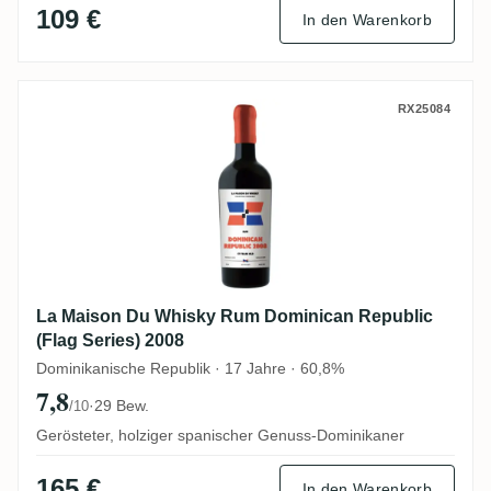
109 €
In den Warenkorb
La Maison Du Whisky Rum Dominican Repub
RX25084
La Maison Du Whisky Rum Dominican Republic
(Flag Series) 2008
Dominikanische Republik · 17 Jahre · 60,8%
7,8
·
29 Bew.
/10
Gerösteter, holziger spanischer Genuss-Dominikaner
165 €
In den Warenkorb