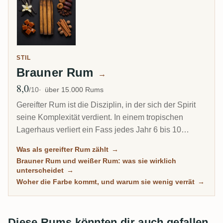
STIL
Brauner Rum
→
8,0
Ø Bewertung
/10
über 15.000 Rums
Gereifter Rum ist die Disziplin, in der sich der Spirit
seine Komplexität verdient. In einem tropischen
Lagerhaus verliert ein Fass jedes Jahr 6 bis 10
Prozent seines Inhalts durch Verdunstung. Deshalb
Was als gereifter Rum zählt
→
kann ein 8-jähriger Karibik-Rum tiefer schmecken als
Brauner Rum und weißer Rum: was sie wirklich
ein 20-jähriger Scotch. Diese Übersicht versammelt
unterscheidet
→
jeden Rum auf RumX, der echte Zeit im Holz
Woher die Farbe kommt, und warum sie wenig verrät
→
verbracht hat, mit Community-Bewertungen, die
wirklich reife Rums von bloß dunklen trennen.
Diese Rums könnten dir auch gefallen