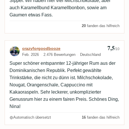
Sipper. Wir haben hier viel Milchschokolade, aber
auch Karamellbund Karamellbonbon, sowie am
Gaumen etwas Fass.
20
fanden das hilfreich
7,5
Bewertung von crazyforgoodbooze
crazyforgoodbooze
/10
Feb. 2026
2.476 Bewertungen
Deutschland
Super schöner entspannter 12-jähriger Rum aus der
Dominikanischen Republik. Perfekt gewählte
Trinkstärke, die nicht zu dünn ist. Milchschokolade,
Nougat, Orangenschale, Cappuccino mit
Kakaoraspeln. Sehr leckerer, unkomplizierter
Genussrum hier zu einem fairen Preis. Schönes Ding,
Nina!
Automatisch übersetzt
16
fanden das hilfreich