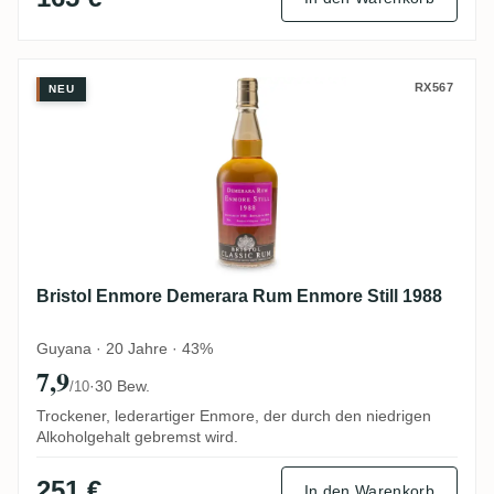
Bristol Enmore Demerara Rum Enmore Sti
RX567
NEU
Bristol Enmore Demerara Rum Enmore Still 1988
Guyana · 20 Jahre · 43%
7,9
·
30 Bew.
/10
Trockener, lederartiger Enmore, der durch den niedrigen
Alkoholgehalt gebremst wird.
251 €
In den Warenkorb