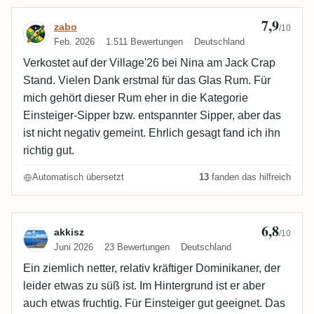
7,9
Bewertung von zabo
zabo
/10
Feb. 2026
1.511 Bewertungen
Deutschland
Verkostet auf der Village'26 bei Nina am Jack Crap
Stand. Vielen Dank erstmal für das Glas Rum. Für
mich gehört dieser Rum eher in die Kategorie
Einsteiger-Sipper bzw. entspannter Sipper, aber das
ist nicht negativ gemeint. Ehrlich gesagt fand ich ihn
richtig gut.
Automatisch übersetzt
13
fanden das hilfreich
6,8
Bewertung von akkisz
akkisz
/10
Juni 2026
23 Bewertungen
Deutschland
Ein ziemlich netter, relativ kräftiger Dominikaner, der
leider etwas zu süß ist. Im Hintergrund ist er aber
auch etwas fruchtig. Für Einsteiger gut geeignet. Das