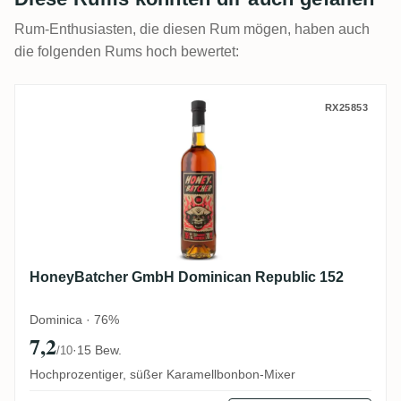
Rum-Enthusiasten, die diesen Rum mögen, haben auch
die folgenden Rums hoch bewertet:
HoneyBatcher GmbH Dominican Republic
RX25853
HoneyBatcher GmbH Dominican Republic 152
Dominica · 76%
7,2
·
15 Bew.
/10
Hochprozentiger, süßer Karamellbonbon-Mixer