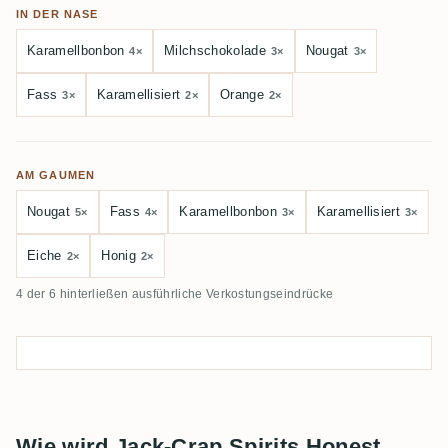
IN DER NASE
Karamellbonbon
Milchschokolade
Nougat
4×
3×
3×
Fass
Karamellisiert
Orange
3×
2×
2×
AM GAUMEN
Nougat
Fass
Karamellbonbon
Karamellisiert
5×
4×
3×
3×
Eiche
Honig
2×
2×
4 der 6 hinterließen ausführliche Verkostungseindrücke
Wie wird Jack-Crap Spirits Honest