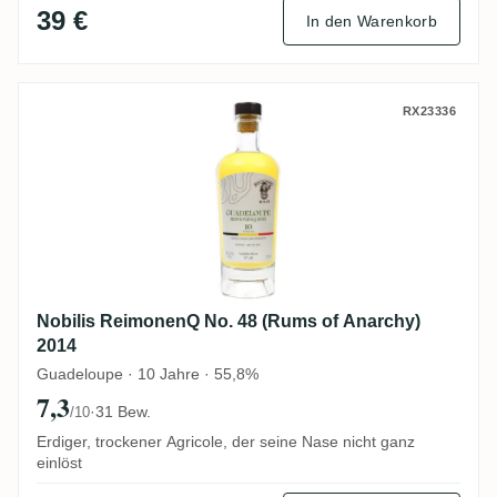
39 €
In den Warenkorb
Nobilis ReimonenQ No. 48 (Rums of Anarc
RX23336
Nobilis ReimonenQ No. 48 (Rums of Anarchy)
2014
Guadeloupe · 10 Jahre · 55,8%
7,3
·
31 Bew.
/10
Erdiger, trockener Agricole, der seine Nase nicht ganz
einlöst