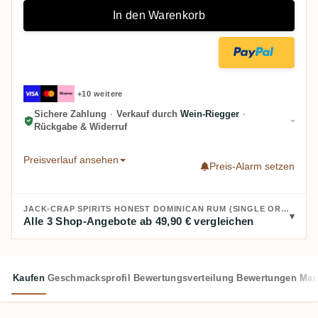
In den Warenkorb
+10 weitere
Sichere Zahlung
·
Verkauf durch
Wein-Riegger
·
Rückgabe & Widerruf
Preisverlauf ansehen
Preis-Alarm setzen
JACK-CRAP SPIRITS HONEST DOMINICAN RUM (SINGLE ORIGIN NO. 02) KAUFEN:
Alle 3 Shop-Angebote ab 49,90 € vergleichen
Kaufen
Geschmacksprofil
Bewertungsverteilung
Bewertungen
Mar