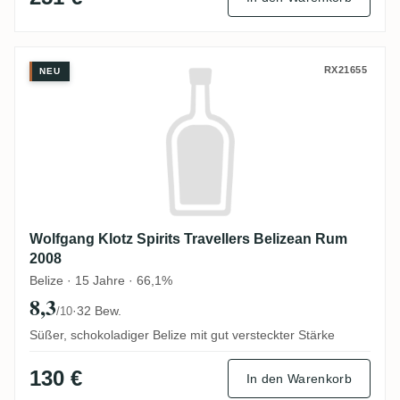
Wolfgang Klotz Spirits Travellers Belize
RX21655
NEU
Wolfgang Klotz Spirits Travellers Belizean Rum
2008
Belize · 15 Jahre · 66,1%
8,3
·
32 Bew.
/10
Süßer, schokoladiger Belize mit gut versteckter Stärke
130 €
In den Warenkorb