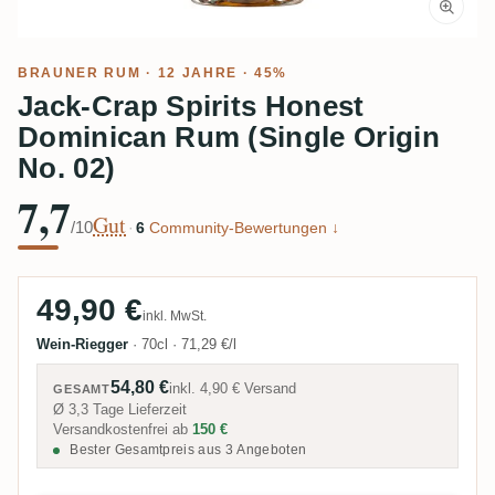
BRAUNER RUM
· 12 JAHRE · 45%
Jack-Crap Spirits Honest
Dominican Rum (Single Origin
No. 02)
7,7
Gut
/10
·
6
Community-Bewertungen ↓
49,90 €
inkl. MwSt.
Wein-Riegger
·
70cl
·
71,29 €/l
54,80 €
inkl.
4,90 €
Versand
GESAMT
Ø 3,3 Tage Lieferzeit
Versandkostenfrei ab
150 €
Bester Gesamtpreis aus 3 Angeboten