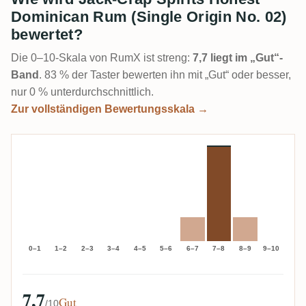
Dominican Rum (Single Origin No. 02)
bewertet?
Die 0–10-Skala von RumX ist streng:
7,7 liegt im „Gut“-
Band
. 83 % der Taster bewerten ihn mit „Gut“ oder besser,
nur 0 % unterdurchschnittlich.
Zur vollständigen Bewertungsskala →
0–1
1–2
2–3
3–4
4–5
5–6
6–7
7–8
8–9
9–10
7,7
Gut
/10