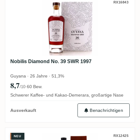
Nobilis Diamond No. 39 SWR 1997
RX16843
Nobilis Diamond No. 39 SWR 1997
Guyana · 26 Jahre · 51,3%
8,7
·
60 Bew.
/10
Schwerer Kaffee- und Kakao-Demerara, großartige Nase
Benachrichtigen
Ausverkauft
Distilia Enmore (Versailles) Greenheart R
RX12425
NEU