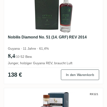
Nobilis Diamond No. 51 (14. GRF) REV 2014
Guyana · 11 Jahre · 61,4%
8,4
·
52 Bew.
/10
Junger, holziger Guyana REV, braucht Luft
138 €
In den Warenkorb
Enmore RA Guyana Rum REV 1994
RX121