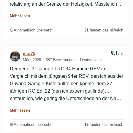
relativ arg an der Grenze der Holzigkeit. Müsste ich im
Direktvergleich nochmal testen, hohe Qualität aber
Mehr lesen
durchaus!
Automatisch übersetzt
21
fanden das hilfreich
9,1
Bewertung von mto75
mto75
/10
März 2026
687 Bewertungen
Deutschland
Der neue, 31-jährige TRC 94 Enmore REV im
Vergleich mit dem jüngsten 94er REV, den ich aus der
Guyana-Sample-Kiste auftreiben konnte, dem 27-
jährigen RC Ed. 22 (den ich extrem gut finde)…
erstaunlich, wie gering die Unterschiede an der Nase
sind, hätte ich so nicht erwartet, das heißt, der TRC ist
Mehr lesen
überhaupt nicht fasslastiger als der RC (was
wiederum für das weitere Potenzial der 94er REV-
Automatisch übersetzt
19
fanden das hilfreich
Fässer spricht!). Am Gaumen schiebt der TRC dann