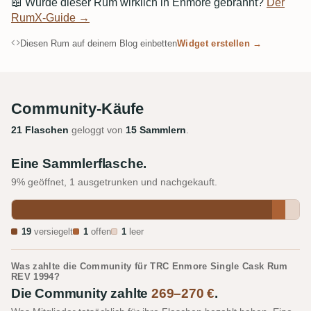
📖
Wurde dieser Rum wirklich in Enmore gebrannt?
Der
RumX-Guide →
Diesen Rum auf deinem Blog einbetten
Widget erstellen →
Community-Käufe
21 Flaschen
geloggt von
15 Sammlern
.
Eine Sammlerflasche.
9% geöffnet, 1 ausgetrunken und nachgekauft.
19
versiegelt
1
offen
1
leer
Was zahlte die Community für TRC Enmore Single Cask Rum
REV 1994?
Die Community zahlte
269–270 €
.