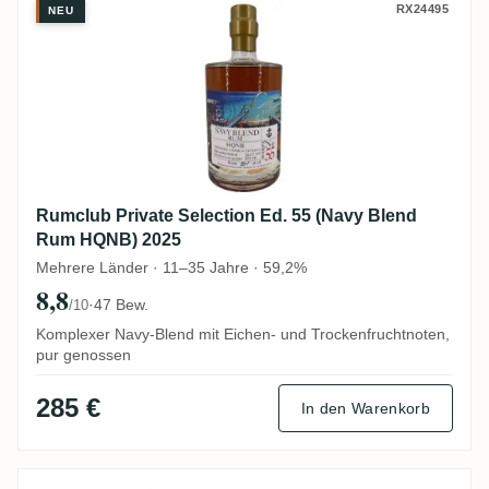
Rumclub Private Selection Ed. 55 (Navy 
RX24495
NEU
Rumclub Private Selection Ed. 55 (Navy Blend
Rum HQNB) 2025
Mehrere Länder · 11–35 Jahre · 59,2%
8,8
·
47 Bew.
/10
Komplexer Navy-Blend mit Eichen- und Trockenfruchtnoten,
pur genossen
285 €
In den Warenkorb