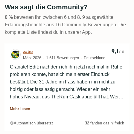
Was sagt die Community?
0 %
bewerten ihn zwischen 6 und 8. 9 ausgewählte
Erfahrungsberichte aus 16 Community-Bewertungen. Die
komplette Liste findest du in unserer App.
9,1
Bewertung von zabo
zabo
/10
März 2026
1.511 Bewertungen
Deutschland
Granate! Edit: nachdem ich ihn jetzt nochmal in Ruhe
probieren konnte, hat sich mein erster Eindruck
bestätigt. Die 31 Jahre im Fass haben ihn nicht zu
holzig oder fasslastig gemacht. Wieder ein sehr
hohes Niveau, das TheRumCask abgefüllt hat. Wer
weiß, ob da nicht nochmal ein 32-jähriger oder noch
Mehr lesen
älterer kommt, der wieder mit seiner Qualität
überrascht.
Automatisch übersetzt
32
fanden das hilfreich