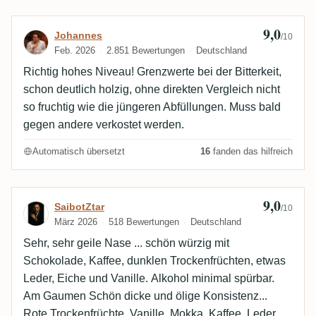
allerdings doch ein wenig mehr über
Fass/Schwarztee, aber alles noch absolut im grünen
9,0
Bewertung von Johannes
Johannes
/10
Bereich. Chapeau, wieder ein sehr gutes Händchen
Feb. 2026
2.851 Bewertungen
Deutschland
bewiesen!
Richtig hohes Niveau! Grenzwerte bei der Bitterkeit,
schon deutlich holzig, ohne direkten Vergleich nicht
so fruchtig wie die jüngeren Abfüllungen. Muss bald
gegen andere verkostet werden.
Automatisch übersetzt
16
fanden das hilfreich
9,0
Bewertung von SaibotZtar
SaibotZtar
/10
März 2026
518 Bewertungen
Deutschland
Sehr, sehr geile Nase ... schön würzig mit
Schokolade, Kaffee, dunklen Trockenfrüchten, etwas
Leder, Eiche und Vanille. Alkohol minimal spürbar.
Am Gaumen Schön dicke und ölige Konsistenz...
Rote Trockenfrüchte, Vanille, Mokka, Kaffee, Leder