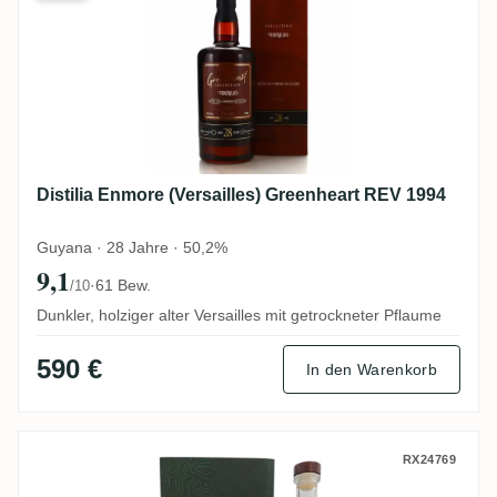
Distilia Enmore (Versailles) Greenheart REV 1994
Guyana · 28 Jahre · 50,2%
9,1
·
61 Bew.
/10
Dunkler, holziger alter Versailles mit getrockneter Pflaume
590 €
In den Warenkorb
Nobilis Diamond No. 51 (14. GRF) REV 20
RX24769