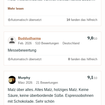
und gute Röstaromen. Sehr harmonisch und
Mehr lesen
ausgewogen... gefällt mir extrem gut.
Automatisch übersetzt
14
fanden das hilfreich
9,0
Bewertung von Buddudharma
Buddudharma
/10
Feb. 2026
510 Bewertungen
Deutschland
Messebewertung
Automatisch übersetzt
8
fanden das hilfreich
9,1
Bewertung von Murphy
Murphy
/10
März 2026
21 Bewertungen
Malz über alles. Altes Malz, holziges Malz. Keine
Säure, keine überbordende Süße. Espressobohnen
mit Schokolade. Sehr schön