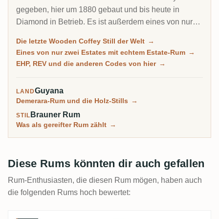
gegeben, hier um 1880 gebaut und bis heute in
Diamond in Betrieb. Es ist außerdem eines von nur
zwei guyanischen Estates, bei denen du wirklich Rum
Die letzte Wooden Coffey Still der Welt
→
kaufen kannst, der gebrannt wurde, solange der Ort
Eines von nur zwei Estates mit echtem Estate-Rum
→
lief: 17 Jahrgänge zwischen 1962 und der Schließung
EHP, REV und die anderen Codes von hier
→
im April 1994. Auf den meisten Demerara-Seiten
stimmt dieser Satz nicht.
Guyana
LAND
Demerara-Rum und die Holz-Stills
→
Brauner Rum
STIL
Was als gereifter Rum zählt
→
Diese Rums könnten dir auch gefallen
Rum-Enthusiasten, die diesen Rum mögen, haben auch
die folgenden Rums hoch bewertet: