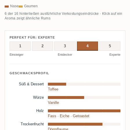
Nase
Gaumen
6 der 16 hinterließen ausführliche Verkostungseindrücke · Klick auf ein
Aroma zeigt ähnliche Rums
PERFEKT FÜR: EXPERTE
1
2
3
4
5
Einsteiger
Entdecker
Experte
GESCHMACKSPROFIL
Süß & Dessert
Toffee
Würze
Vanille
Holz
Fass
·
Eiche
·
Getoastet
Trockenfrucht
Dörrpflaume