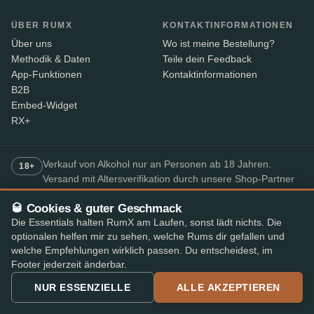
ÜBER RUMX
KONTAKTINFORMATIONEN
Über uns
Wo ist meine Bestellung?
Methodik & Daten
Teile dein Feedback
App-Funktionen
Kontaktinformationen
B2B
Embed-Widget
RX+
Verkauf von Alkohol nur an Personen ab 18 Jahren.
18+
Versand mit Altersverifikation durch unsere Shop-Partner
– der Paketbote prüft den Ausweis bei Lieferung.
🥃 Cookies & guter Geschmack
Die Essentials halten RumX am Laufen, sonst lädt nichts. Die
SICHERES BEZAHLEN
optionalen helfen mir zu sehen, welche Rums dir gefallen und
+7
welche Empfehlungen wirklich passen. Du entscheidest, im
Footer jederzeit änderbar.
Die verfügbaren Zahlungsmethoden können je nach Shop variieren.
NUR ESSENZIELLE
ALLE AKZEPTIEREN
Bestbewertete Rum-App
4,8
· im App Store und Play Store
★★★★★