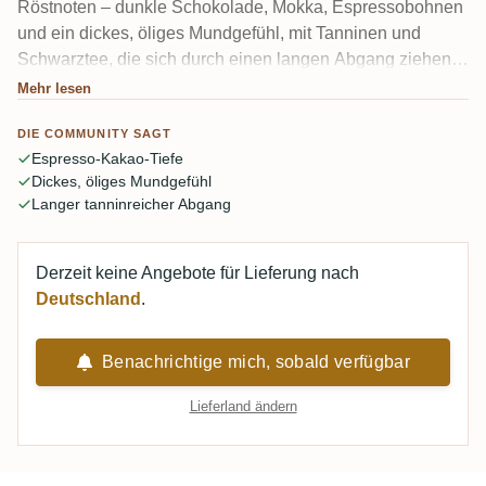
Röstnoten – dunkle Schokolade, Mokka, Espressobohnen
und ein dickes, öliges Mundgefühl, mit Tanninen und
Schwarztee, die sich durch einen langen Abgang ziehen.
31 Jahre im Fass machen ihn „tief holzig“, ohne ins
Mehr lesen
Brettige zu kippen, obwohl ein paar Verkoster Holz und
DIE COMMUNITY SAGT
Bitterkeit an ihrer Grenze sehen. Ein großer, trockener,
Espresso-Kakao-Tiefe
Zigarrenkisten-Guyanese für langsame Abende.
Dickes, öliges Mundgefühl
Langer tanninreicher Abgang
Derzeit keine Angebote für Lieferung nach
Deutschland
.
Benachrichtige mich, sobald verfügbar
Lieferland ändern