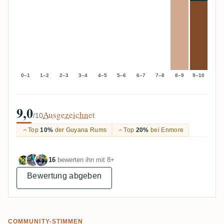
0–1
1–2
2–3
3–4
4–5
5–6
6–7
7–8
8–9
9–10
9,0
Ausgezeichnet
/10
Top
10%
der Guyana Rums
Top
20%
bei Enmore
16
bewerten ihn mit 8+
Bewertung abgeben
COMMUNITY-STIMMEN