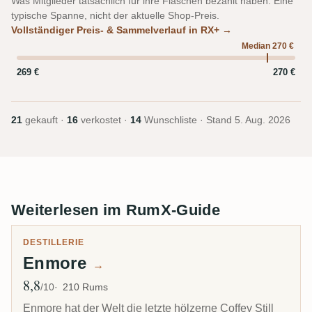
Was Mitglieder tatsächlich für ihre Flaschen bezahlt haben. Eine
typische Spanne, nicht der aktuelle Shop-Preis.
Vollständiger Preis- & Sammelverlauf in RX+ →
Median 270 €
269 €
270 €
21
gekauft ·
16
verkostet ·
14
Wunschliste · Stand
5. Aug. 2026
Weiterlesen im RumX-Guide
DESTILLERIE
Enmore
→
8,8
Ø Bewertung
/10
210 Rums
Enmore hat der Welt die letzte hölzerne Coffey Still