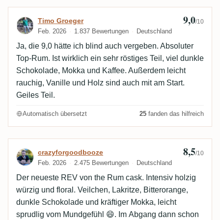
9,0
Bewertung von Timo Groeger
Timo Groeger
/10
Feb. 2026
1.837 Bewertungen
Deutschland
Ja, die 9,0 hätte ich blind auch vergeben. Absoluter
Top-Rum. Ist wirklich ein sehr röstiges Teil, viel dunkle
Schokolade, Mokka und Kaffee. Außerdem leicht
rauchig, Vanille und Holz sind auch mit am Start.
Geiles Teil.
Automatisch übersetzt
25
fanden das hilfreich
8,5
Bewertung von crazyforgoodbooze
crazyforgoodbooze
/10
Feb. 2026
2.475 Bewertungen
Deutschland
Der neueste REV von the Rum cask. Intensiv holzig
würzig und floral. Veilchen, Lakritze, Bitterorange,
dunkle Schokolade und kräftiger Mokka, leicht
sprudlig vom Mundgefühl 😄. Im Abgang dann schon