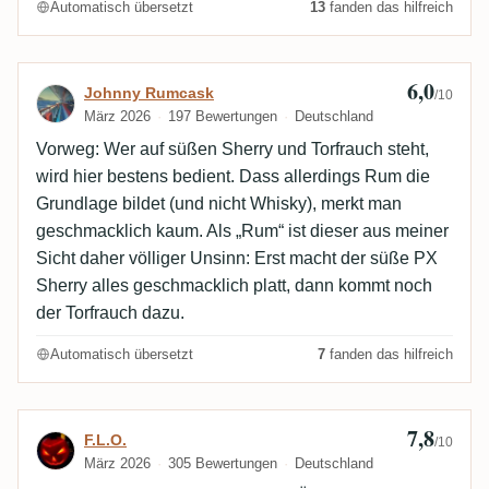
Automatisch übersetzt
13
fanden das hilfreich
6,0
Bewertung von Johnny Rumcask
Johnny Rumcask
/10
März 2026
197 Bewertungen
Deutschland
Vorweg: Wer auf süßen Sherry und Torfrauch steht,
wird hier bestens bedient. Dass allerdings Rum die
Grundlage bildet (und nicht Whisky), merkt man
geschmacklich kaum. Als „Rum“ ist dieser aus meiner
Sicht daher völliger Unsinn: Erst macht der süße PX
Sherry alles geschmacklich platt, dann kommt noch
der Torfrauch dazu.
Automatisch übersetzt
7
fanden das hilfreich
7,8
Bewertung von F.L.O.
F.L.O.
/10
März 2026
305 Bewertungen
Deutschland