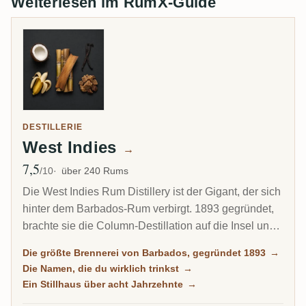
Weiterlesen im RumX-Guide
DESTILLERIE
West Indies
→
7,5
Ø Bewertung
/10
über 240 Rums
Die West Indies Rum Distillery ist der Gigant, der sich
hinter dem Barbados-Rum verbirgt. 1893 gegründet,
brachte sie die Column-Destillation auf die Insel und
brennt heute geschätzt 85 Prozent des gesamten
Die größte Brennerei von Barbados, gegründet 1893
→
Barbados-Rums. Seit 2017 ist sie die Barbados-
Die Namen, die du wirklich trinkst
→
Heimat von Plantation Rum, und doch erreicht dich
Ein Stillhaus über acht Jahrzehnte
→
das meiste davon unter anderen Namen.