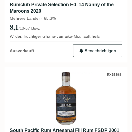
Rumclub Private Selection Ed. 14 Nanny of the
Maroons 2020
Mehrere Länder · 65,3%
8,1
·
57 Bew.
/10
Wilder, fruchtiger Ghana-Jamaika-Mix, läuft heiß
Benachrichtigen
Ausverkauft
South Pacific Rum Artesanal Fiji Rum FS
RX15398
South Pacific Rum Artesanal Fiji Rum FSDP 2001