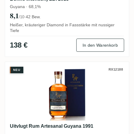
Guyana · 68,1%
8,1
·
42 Bew.
/10
Heißer, kräuteriger Diamond in Fassstärke mit nussiger
Tiefe
138 €
In den Warenkorb
Uitvlugt Rum Artesanal Guyana 1991
RX12188
NEU
Uitvlugt Rum Artesanal Guyana 1991