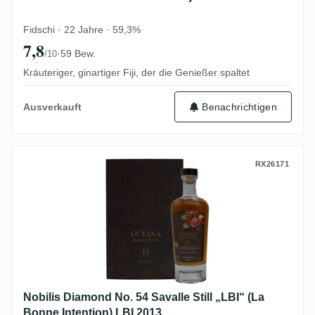
Fidschi · 22 Jahre · 59,3%
7,8
·
59 Bew.
/10
Kräuteriger, ginartiger Fiji, der die Genießer spaltet
Benachrichtigen
Ausverkauft
Nobilis Diamond No. 54 Savalle Still „LBI“
RX26171
Nobilis Diamond No. 54 Savalle Still „LBI“ (La
Bonne Intention) LBI 2013