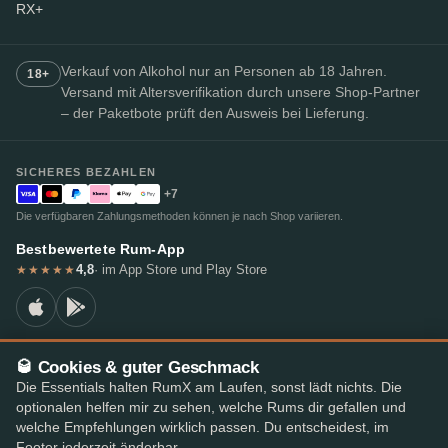
RX+
Verkauf von Alkohol nur an Personen ab 18 Jahren.
18+
Versand mit Altersverifikation durch unsere Shop-Partner
– der Paketbote prüft den Ausweis bei Lieferung.
SICHERES BEZAHLEN
+7
Die verfügbaren Zahlungsmethoden können je nach Shop variieren.
Bestbewertete Rum-App
4,8
· im App Store und Play Store
★★★★★
🥃 Cookies & guter Geschmack
© 2026 RumX
Die Essentials halten RumX am Laufen, sonst lädt nichts. Die
RumX® ist eine eingetragene Unionsmarke (EUTM Nr. 018407164).
optionalen helfen mir zu sehen, welche Rums dir gefallen und
Impressum
Datenschutzrichtlinie
Cookie-Einstellungen
AGB
welche Empfehlungen wirklich passen. Du entscheidest, im
Footer jederzeit änderbar.