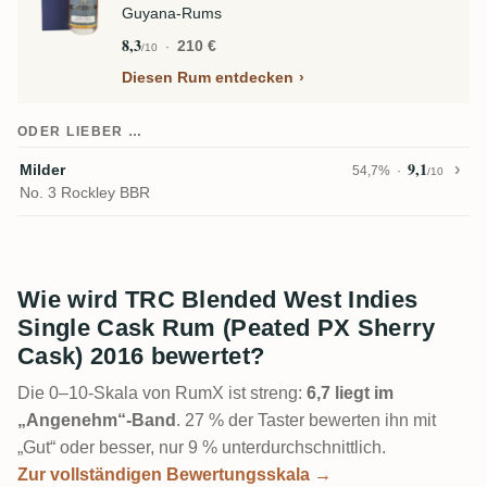
Guyana-Rums
8,3
210 €
/10
Diesen Rum entdecken
ODER LIEBER …
9,1
Milder
54,7%
/10
No. 3 Rockley BBR
Wie wird TRC Blended West Indies
Single Cask Rum (Peated PX Sherry
Cask) 2016 bewertet?
Die 0–10-Skala von RumX ist streng:
6,7 liegt im
„Angenehm“-Band
. 27 % der Taster bewerten ihn mit
„Gut“ oder besser, nur 9 % unterdurchschnittlich.
Zur vollständigen Bewertungsskala →