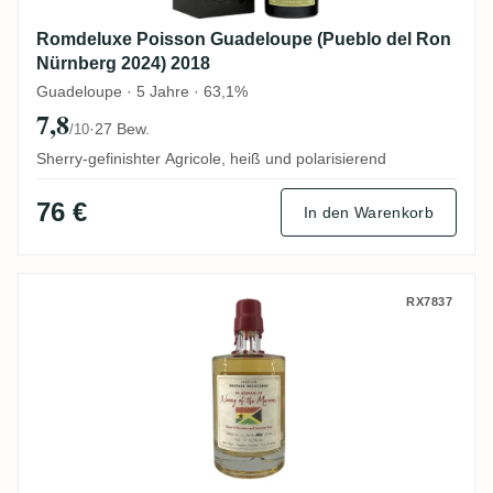
Romdeluxe Poisson Guadeloupe (Pueblo del Ron
Nürnberg 2024) 2018
Guadeloupe · 5 Jahre · 63,1%
7,8
·
27 Bew.
/10
Sherry-gefinishter Agricole, heiß und polarisierend
76 €
In den Warenkorb
Rumclub Private Selection Ed. 14 Nanny o
RX7837