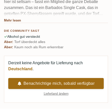
hier ist seltsam – fasst ein Mitglied die ganze Debatte
zusammen. Das ist ein Barbados Single Cask, das in
getorften PX-Sherryfässern gereift wurde, und der Torf
dominiert: Rauch, Teer und süßer Sherry türmen sich auf,
Mehr lesen
bis der Rum darunter mehr oder weniger verschwindet. Bei
DIE COMMUNITY SAGT
65,8 % ist der Alkohol erstaunlich gut eingebunden. Ein
Alkohol gut versteckt
echter Spalter.
Aber:
Torf überdeckt alles
Aber:
Kaum noch als Rum erkennbar
Derzeit keine Angebote für Lieferung nach
Deutschland
.
Benachrichtige mich, sobald verfügbar
Lieferland ändern