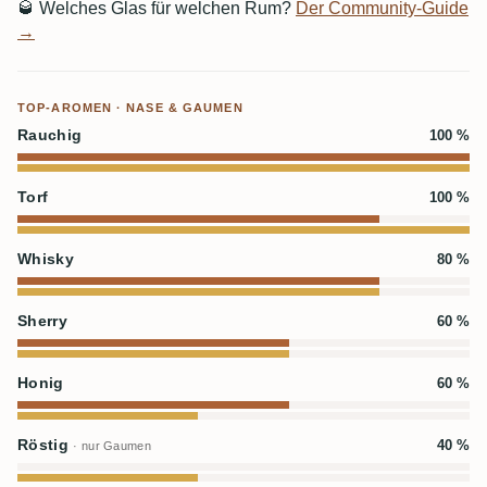
🥃
Welches Glas für welchen Rum?
Der Community-Guide
→
TOP-AROMEN · NASE & GAUMEN
Rauchig
100 %
Torf
100 %
Whisky
80 %
Sherry
60 %
Honig
60 %
Röstig
40 %
· nur Gaumen