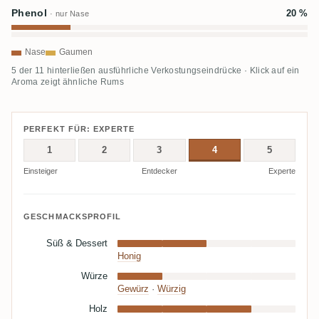
Phenol
20 %
· nur Nase
Nase
Gaumen
5 der 11 hinterließen ausführliche Verkostungseindrücke · Klick auf ein
Aroma zeigt ähnliche Rums
PERFEKT FÜR: EXPERTE
1
2
3
4
5
Einsteiger
Entdecker
Experte
GESCHMACKSPROFIL
Süß & Dessert
Honig
Würze
Gewürz
·
Würzig
Holz