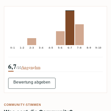
0–1
1–2
2–3
3–4
4–5
5–6
6–7
7–8
8–9
9–10
6,7
Angenehm
/10
Bewertung abgeben
COMMUNITY-STIMMEN