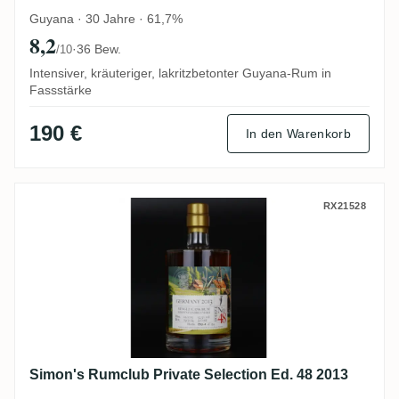
Guyana · 30 Jahre · 61,7%
8,2
·
36 Bew.
/10
Intensiver, kräuteriger, lakritzbetonter Guyana-Rum in
Fassstärke
190 €
In den Warenkorb
Simon's Rumclub Private Selection Ed. 48
RX21528
Simon's Rumclub Private Selection Ed. 48 2013