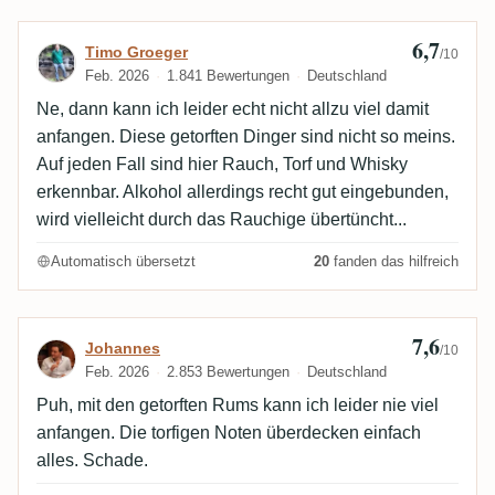
6,7
Bewertung von Timo Groeger
Timo Groeger
/10
Feb. 2026
1.841 Bewertungen
Deutschland
Ne, dann kann ich leider echt nicht allzu viel damit
anfangen. Diese getorften Dinger sind nicht so meins.
Auf jeden Fall sind hier Rauch, Torf und Whisky
erkennbar. Alkohol allerdings recht gut eingebunden,
wird vielleicht durch das Rauchige übertüncht...
Automatisch übersetzt
20
fanden das hilfreich
7,6
Bewertung von Johannes
Johannes
/10
Feb. 2026
2.853 Bewertungen
Deutschland
Puh, mit den getorften Rums kann ich leider nie viel
anfangen. Die torfigen Noten überdecken einfach
alles. Schade.