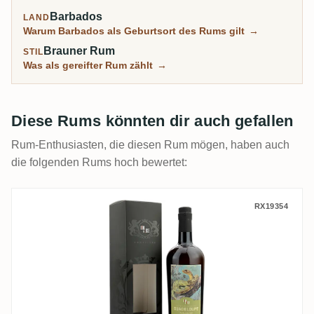
Barbados
LAND
Warum Barbados als Geburtsort des Rums gilt
→
Brauner Rum
STIL
Was als gereifter Rum zählt
→
Diese Rums könnten dir auch gefallen
Rum-Enthusiasten, die diesen Rum mögen, haben auch
die folgenden Rums hoch bewertet:
Romdeluxe Poisson Guadeloupe (Pueblo d
RX19354