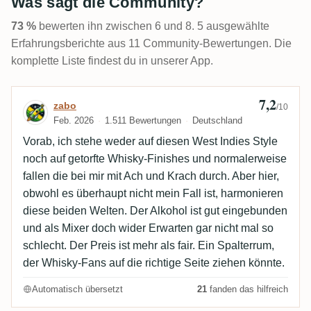
Was sagt die Community?
73 %
bewerten ihn zwischen 6 und 8. 5 ausgewählte
Erfahrungsberichte aus 11 Community-Bewertungen. Die
komplette Liste findest du in unserer App.
7,2
Bewertung von zabo
zabo
/10
Feb. 2026
1.511 Bewertungen
Deutschland
Vorab, ich stehe weder auf diesen West Indies Style
noch auf getorfte Whisky-Finishes und normalerweise
fallen die bei mir mit Ach und Krach durch. Aber hier,
obwohl es überhaupt nicht mein Fall ist, harmonieren
diese beiden Welten. Der Alkohol ist gut eingebunden
und als Mixer doch wider Erwarten gar nicht mal so
schlecht. Der Preis ist mehr als fair. Ein Spalterrum,
der Whisky-Fans auf die richtige Seite ziehen könnte.
Automatisch übersetzt
21
fanden das hilfreich