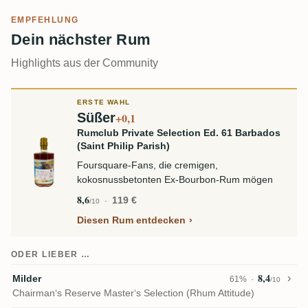
EMPFEHLUNG
Dein nächster Rum
Highlights aus der Community
ERSTE WAHL
Süßer
+0,1
Rumclub Private Selection Ed. 61 Barbados
(Saint Philip Parish)
Foursquare-Fans, die cremigen,
kokosnussbetonten Ex-Bourbon-Rum mögen
8,6
119 €
/10
Diesen Rum entdecken
ODER LIEBER …
8,4
Milder
61%
/10
Chairman‘s Reserve Master‘s Selection (Rhum Attitude)