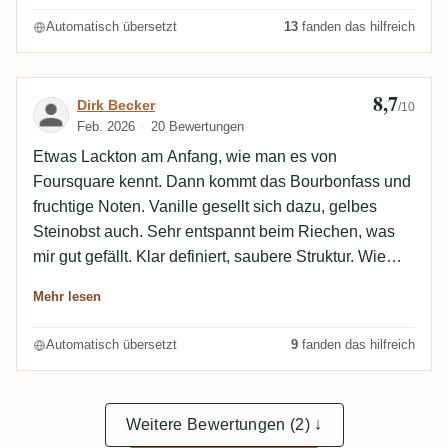
Automatisch übersetzt
13
fanden das hilfreich
8,7
Bewertung von Dirk Becker​
Dirk Becker​
/10
Feb. 2026
20 Bewertungen
Etwas Lackton am Anfang, wie man es von
Foursquare kennt. Dann kommt das Bourbonfass und
fruchtige Noten. Vanille gesellt sich dazu, gelbes
Steinobst auch. Sehr entspannt beim Riechen, was
mir gut gefällt. Klar definiert, saubere Struktur. Wie
immer, gib ihm Zeit im Glas! Am Gaumen sehr schön
Mehr lesen
präsent, entwickelt eine leichte Süße, die den Abgang
richtig pusht.
Automatisch übersetzt
9
fanden das hilfreich
Weitere Bewertungen (2) ↓