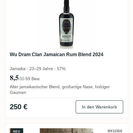
Wu Dram Clan Jamaican Rum Blend 2024
Jamaika · 23–29 Jahre · 57%
8,5
·
59 Bew.
/10
Alter jamaikanischer Blend, großartige Nase, holziger
Gaumen
250 €
In den Warenkorb
New Yarmouth Flensburg Rum Company Th
RX12556
NEU