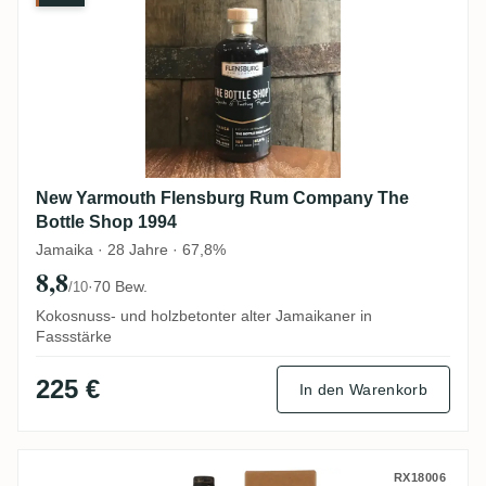
New Yarmouth Flensburg Rum Company The
Bottle Shop 1994
Jamaika · 28 Jahre · 67,8%
8,8
·
70 Bew.
/10
Kokosnuss- und holzbetonter alter Jamaikaner in
Fassstärke
225 €
In den Warenkorb
Wu Dram Clan Rhum J.M Brut de Fût 2015
RX18006