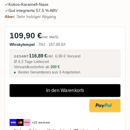
Kokos-Karamell-Nase
mit einem schwachen medizinischen, getrockneten
Gut integrierte 57,5 % ABV
Fruchtrand.
Aber:
Sehr holziger Abgang
109,90 €
inkl. MwSt.
Whiskytempel
·
70cl
·
157,00 €/l
116,89 €
inkl.
6,99 €
Versand
GESAMT
Ø 4,3 Tage Lieferzeit
Versandkostenfrei ab
200 €
Bester Gesamtpreis aus 3 Angeboten
In den Warenkorb
+10 weitere