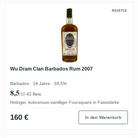
Wu Dram Clan Barbados Rum 2007
RX24716
Wu Dram Clan Barbados Rum 2007
Barbados · 18 Jahre · 59,5%
8,5
·
42 Bew.
/10
Holziger, kokosnuss-vanilliger Foursquare in Fassstärke
160 €
In den Warenkorb