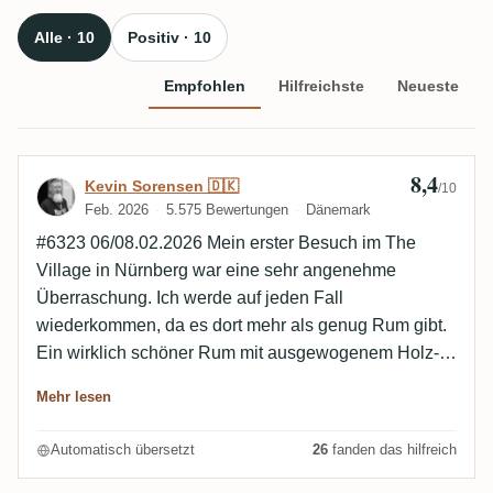
Alle · 10
Positiv · 10
Empfohlen
Hilfreichste
Neueste
8,4
Bewertung von Kevin Sorensen 🇩🇰
Kevin Sorensen 🇩🇰
/10
Feb. 2026
5.575 Bewertungen
Dänemark
#6323 06/08.02.2026 Mein erster Besuch im The
Village in Nürnberg war eine sehr angenehme
Überraschung. Ich werde auf jeden Fall
wiederkommen, da es dort mehr als genug Rum gibt.
Ein wirklich schöner Rum mit ausgewogenem Holz-
und Alkoholgehalt. Kraftvoll und mittel-trocken mit
Mehr lesen
leichten medizinischen Noten, getrockneten Früchten
und einem Hauch von Rauch.
Automatisch übersetzt
26
fanden das hilfreich