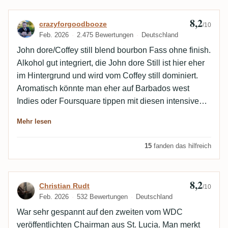
8,2
Bewertung von crazyforgoodbooze
crazyforgoodbooze
/10
Feb. 2026
2.475 Bewertungen
Deutschland
John dore/Coffey still blend bourbon Fass ohne finish.
Alkohol gut integriert, die John dore Still ist hier eher
im Hintergrund und wird vom Coffey still dominiert.
Aromatisch könnte man eher auf Barbados west
Indies oder Foursquare tippen mit diesen intensiven
Karamell, Banane, Kokos und Schokopudding Noten.
Mehr lesen
Ungewöhnlich aber lecker!
15
fanden das hilfreich
8,2
Bewertung von Christian Rudt
Christian Rudt
/10
Feb. 2026
532 Bewertungen
Deutschland
War sehr gespannt auf den zweiten vom WDC
veröffentlichten Chairman aus St. Lucia. Man merkt