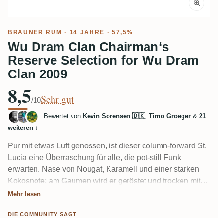
BRAUNER RUM
· 14 JAHRE · 57,5%
Wu Dram Clan Chairman‘s
Reserve Selection for Wu Dram
Clan 2009
8,5
Sehr gut
/10
Bewertet von
Kevin Sorensen 🇩🇰
,
Timo Groeger
&
21
weiteren
↓
Pur mit etwas Luft genossen, ist dieser column-forward St.
Lucia eine Überraschung für alle, die pot-still Funk
erwarten. Nase von Nougat, Karamell und einer starken
Kokosnote; am Gaumen wird er geröstet und trocken mit
dunkler Schokolade, Holz und Gewürzen. Mehrere
Mehr lesen
Verkoster verglichen ihn mit Foursquare – einer nannte ihn
DIE COMMUNITY SAGT
sogar einen "Foursquare-Killer." Sehr holzig im Abgang,