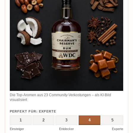
Die Top-Aromen aus 23 Community-Verkostungen – als KI-Bild
visualisiert
PERFEKT FÜR: EXPERTE
1
2
3
4
5
Einsteiger
Entdecker
Experte