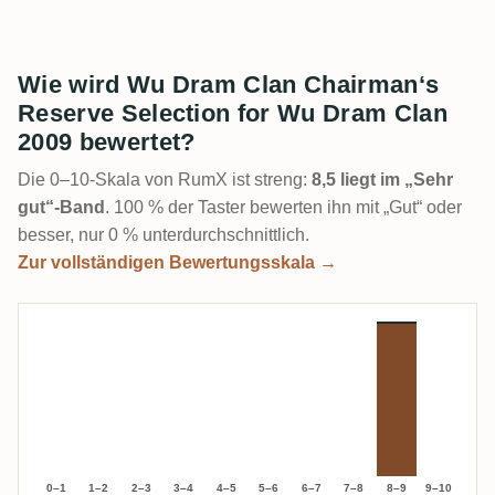
Wie wird Wu Dram Clan Chairman‘s
Reserve Selection for Wu Dram Clan
2009 bewertet?
Die 0–10-Skala von RumX ist streng:
8,5 liegt im „Sehr
gut“-Band
. 100 % der Taster bewerten ihn mit „Gut“ oder
besser, nur 0 % unterdurchschnittlich.
Zur vollständigen Bewertungsskala →
0–1
1–2
2–3
3–4
4–5
5–6
6–7
7–8
8–9
9–10