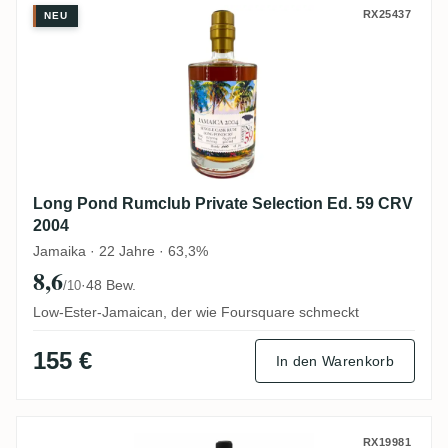
Long Pond Rumclub Private Selection Ed.
RX25437
NEU
Long Pond Rumclub Private Selection Ed. 59 CRV
2004
Jamaika · 22 Jahre · 63,3%
8,6
·
48 Bew.
/10
Low-Ester-Jamaican, der wie Foursquare schmeckt
155 €
In den Warenkorb
Wu Dram Clan Jamaican Rum Blend 2024
RX19981