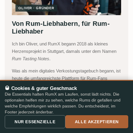
OLIVER · GRÜNDER
Von Rum-Liebhabern, für Rum-
Liebhaber
Ich bin Oliver, und RumX begann 2018 als kleines
Herzensprojekt in Stuttgart, damals unter dem Namen
Rum Tasting Notes
.
Was als mein digitales Verkostungstagebuch begann, ist
heute die umfangreichste Plattform für Rum-Fans
weltweit, getragen von einem kleinen Team mit Jakob,
🥃 Cookies & guter Geschmack
Lukas und Katharina, dazu Robert, der uns als
Die Essentials halten RumX am Laufen, sonst lädt nichts. Die
Freelancer unterstützt. Wir verbinden die kollektive
optionalen helfen mir zu sehen, welche Rums dir gefallen und
welche Empfehlungen wirklich passen. Du entscheidest, im
Intelligenz unserer Community mit einem integrierten
Footer jederzeit änderbar.
Marktplatz, damit du mit Vertrauen wählen kannst, ohne
NUR ESSENZIELLE
ALLE AKZEPTIEREN
Papierkram, Umwege oder Fachjargon.