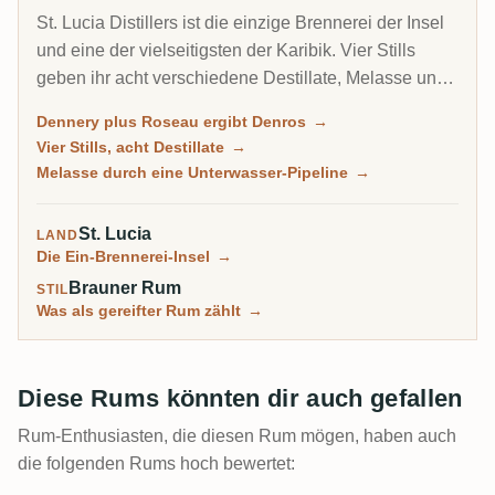
St. Lucia Distillers ist die einzige Brennerei der Insel
und eine der vielseitigsten der Karibik. Vier Stills
geben ihr acht verschiedene Destillate, Melasse und
Zuckerrohrsaft, Pot und Column, die ihre Blender in
Dennery plus Roseau ergibt Denros
→
alles verwandeln, vom bescheidenen Bounty bis zum
Vier Stills, acht Destillate
→
Kult-Chairman's-Reserve und dem Super-Premium
Melasse durch eine Unterwasser-Pipeline
→
Admiral Rodney. Sie baute sich nach einem
Brandstiftungsfeuer wieder auf und gehört nun
St. Lucia
LAND
derselben Gruppe wie Martiniques J.M und Clement.
Die Ein-Brennerei-Insel
→
Brauner Rum
STIL
Was als gereifter Rum zählt
→
Diese Rums könnten dir auch gefallen
Rum-Enthusiasten, die diesen Rum mögen, haben auch
die folgenden Rums hoch bewertet: