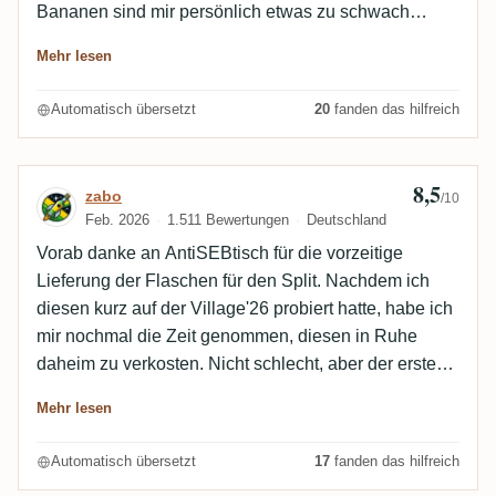
Bananen sind mir persönlich etwas zu schwach
ausgeprägt. Der Alkohol ist gut eingebunden, wenn
Mehr lesen
du dem Rum ausreichend Zeit zum Atmen gibst.
Automatisch übersetzt
20
fanden das hilfreich
8,5
Bewertung von zabo
zabo
/10
Feb. 2026
1.511 Bewertungen
Deutschland
Vorab danke an AntiSEBtisch für die vorzeitige
Lieferung der Flaschen für den Split. Nachdem ich
diesen kurz auf der Village'26 probiert hatte, habe ich
mir nochmal die Zeit genommen, diesen in Ruhe
daheim zu verkosten. Nicht schlecht, aber der erste
hat mir einen kleinen Tick besser gefallen.
Mehr lesen
Automatisch übersetzt
17
fanden das hilfreich