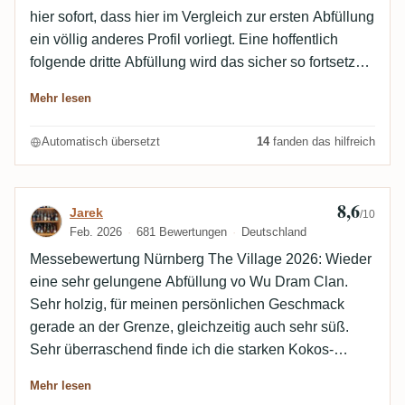
hier sofort, dass hier im Vergleich zur ersten Abfüllung
ein völlig anderes Profil vorliegt. Eine hoffentlich
folgende dritte Abfüllung wird das sicher so fortsetzen.
Aufgabe erfüllt, würde ich sagen. Bei dieser Abfüllung
Mehr lesen
zeigen sich besonders Vanille, Schokolade (hell in
der Nase, dunkel im Geschmack), Kokosnuss sowie
Automatisch übersetzt
14
fanden das hilfreich
Karamell und würzige Aromen. Hinten raus mit
deutlich holzigerem Profil. Eine gute Abfüllung, die
meinen Geschmack leider nicht ganz trifft.
8,6
Bewertung von Jarek
Jarek
/10
Feb. 2026
681 Bewertungen
Deutschland
Messebewertung Nürnberg The Village 2026: Wieder
eine sehr gelungene Abfüllung vo Wu Dram Clan.
Sehr holzig, für meinen persönlichen Geschmack
gerade an der Grenze, gleichzeitig auch sehr süß.
Sehr überraschend finde ich die starken Kokos-
Noten, die Nase hat mich zuerst an einen Foursquare
Mehr lesen
denken lassen.