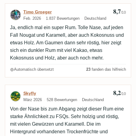
8,7
Bewertung von Timo Groeger
Timo Groeger
/10
Feb. 2026
1.837 Bewertungen
Deutschland
Ja, endlich mal ein super Rum. Tolle Nase, auf jeden
Fall Nougat und Karamell, aber auch Kokosnuss und
etwas Holz. Am Gaumen dann sehr röstig, hier zeigt
sich ein dunkler Rum mit viel Kakao, etwas
Kokosnuss und Holz, aber auch noch mehr.
Automatisch übersetzt
23
fanden das hilfreich
8,2
Bewertung von Skyfly
Skyfly
/10
März 2026
528 Bewertungen
Deutschland
Von der Nase bis zum Abgang zeigt dieser Rum eine
starke Ähnlichkeit zu FSQs. Sehr holzig und röstig,
mit vielen Gewürzen und Karamell. Die im
Hintergrund vorhandenen Trockenfrüchte und