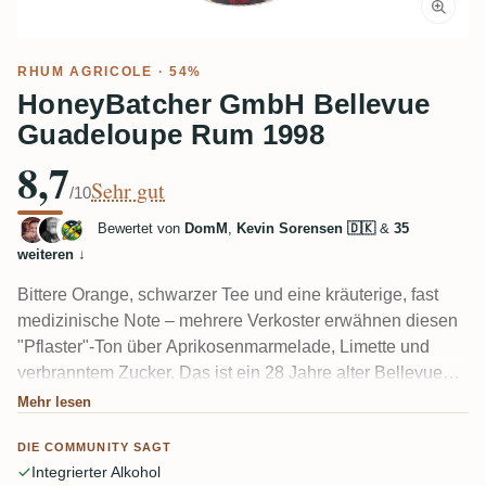
RHUM AGRICOLE
· 54%
HoneyBatcher GmbH Bellevue
Guadeloupe Rum 1998
8,7
Sehr gut
/10
Bewertet von
DomM
,
Kevin Sorensen 🇩🇰
&
35
weiteren
↓
Bittere Orange, schwarzer Tee und eine kräuterige, fast
medizinische Note – mehrere Verkoster erwähnen diesen
"Pflaster"-Ton über Aprikosenmarmelade, Limette und
verbranntem Zucker. Das ist ein 28 Jahre alter Bellevue
1998 aus Guadeloupe mit 54 %, und das Alter zeigt sich in
Mehr lesen
Holz und Gewürzen, die ausgewogen bleiben, statt
DIE COMMUNITY SAGT
auszutrocknen. Die meisten finden den Alkohol für die
Integrierter Alkohol
Stärke schön integriert.