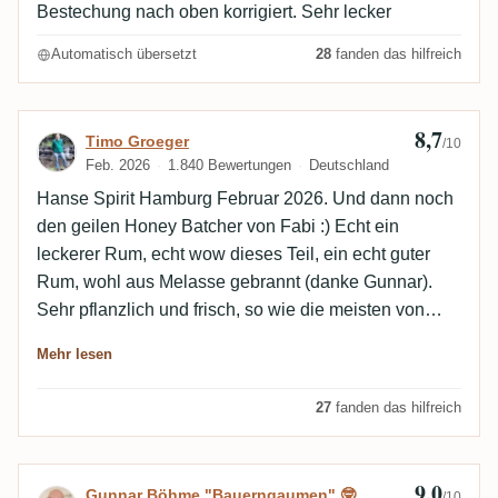
Bestechung nach oben korrigiert. Sehr lecker
Automatisch übersetzt
28
fanden das hilfreich
8,7
Bewertung von Timo Groeger
Timo Groeger
/10
Feb. 2026
1.840 Bewertungen
Deutschland
Hanse Spirit Hamburg Februar 2026. Und dann noch
den geilen Honey Batcher von Fabi :) Echt ein
leckerer Rum, echt wow dieses Teil, ein echt guter
Rum, wohl aus Melasse gebrannt (danke Gunnar).
Sehr pflanzlich und frisch, so wie die meisten von
dort.
Mehr lesen
27
fanden das hilfreich
9,0
Bewertung von Gunnar Böhme "Bauernga
Gunnar Böhme "Bauerngaumen" 🤓
/10