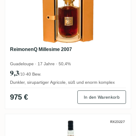
ReimonenQ Millesime 2007
Guadeloupe · 17 Jahre · 50,4%
9,3
·
40 Bew.
/10
Dunkler, sirupartiger Agricole, süß und enorm komplex
975 €
In den Warenkorb
Wu Dram Clan T.D.L Trinidad Rum 2003
RX23227