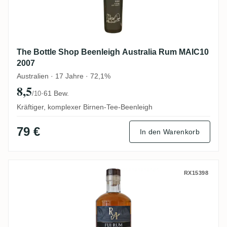
The Bottle Shop Beenleigh Australia Rum MAIC10
2007
Australien · 17 Jahre · 72,1%
8,5
·
61 Bew.
/10
Kräftiger, komplexer Birnen-Tee-Beenleigh
79 €
In den Warenkorb
South Pacific Rum Artesanal Fiji Rum FS
RX15398