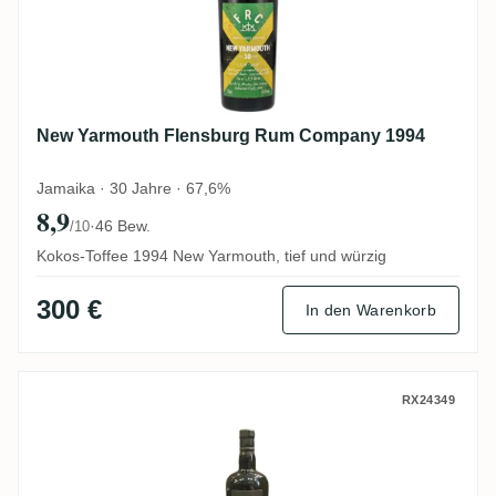
New Yarmouth Flensburg Rum Company 1994
Jamaika · 30 Jahre · 67,6%
8,9
·
46 Bew.
/10
Kokos-Toffee 1994 New Yarmouth, tief und würzig
300 €
In den Warenkorb
The Bottle Shop Beenleigh Australia Rum
RX24349