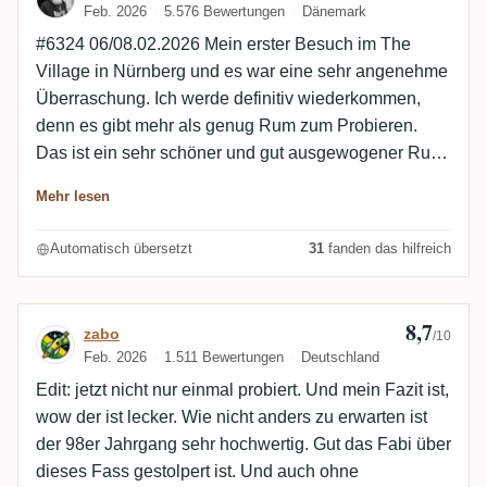
Feb. 2026
5.576 Bewertungen
Dänemark
#6324 06/08.02.2026 Mein erster Besuch im The
Village in Nürnberg und es war eine sehr angenehme
Überraschung. Ich werde definitiv wiederkommen,
denn es gibt mehr als genug Rum zum Probieren.
Das ist ein sehr schöner und gut ausgewogener Rum.
Leicht holzig mit etwas Orange und Pflaume, die sich
Mehr lesen
gut mit leichter Minze und etwas Gummi und Olive
vermischen. Im Hintergrund ist eine sehr dezente
Automatisch übersetzt
31
fanden das hilfreich
Honignote zu erkennen. Das Gesamtbild ist großartig.
8,7
Bewertung von zabo
zabo
/10
Feb. 2026
1.511 Bewertungen
Deutschland
Edit: jetzt nicht nur einmal probiert. Und mein Fazit ist,
wow der ist lecker. Wie nicht anders zu erwarten ist
der 98er Jahrgang sehr hochwertig. Gut das Fabi über
dieses Fass gestolpert ist. Und auch ohne