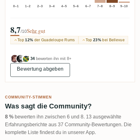
0–1
1–2
2–3
3–4
4–5
5–6
6–7
7–8
8–9
9–10
8,7
Sehr gut
/10
Top
12%
der Guadeloupe Rums
Top
23%
bei Bellevue
34
bewerten ihn mit 8+
Bewertung abgeben
COMMUNITY-STIMMEN
Was sagt die Community?
8 %
bewerten ihn zwischen 6 und 8. 13 ausgewählte
Erfahrungsberichte aus 37 Community-Bewertungen. Die
komplette Liste findest du in unserer App.