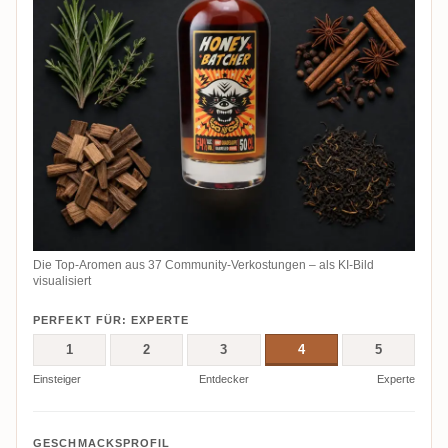
Die Top-Aromen aus 37 Community-Verkostungen – als KI-Bild
visualisiert
PERFEKT FÜR: EXPERTE
1
2
3
4
5
Einsteiger
Entdecker
Experte
GESCHMACKSPROFIL