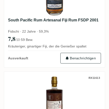
South Pacific Rum Artesanal Fiji Rum FSDP 2001
Fidschi · 22 Jahre · 59,3%
7,8
·
59 Bew.
/10
Kräuteriger, ginartiger Fiji, der die Genießer spaltet
Benachrichtigen
Ausverkauft
Enmore Rumclub Private Selection Ed. 22
RX11613