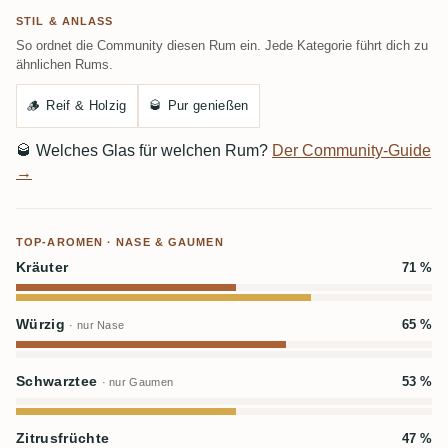
STIL & ANLASS
So ordnet die Community diesen Rum ein. Jede Kategorie führt dich zu
ähnlichen Rums.
🪵
Reif & Holzig
🥃
Pur genießen
🥃
Welches Glas für welchen Rum?
Der Community-Guide
→
TOP-AROMEN · NASE & GAUMEN
Kräuter
71 %
Würzig
65 %
· nur Nase
Schwarztee
53 %
· nur Gaumen
Zitrusfrüchte
47 %