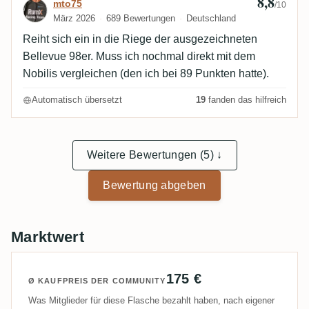
8,8
Bewertung von mto75
mto75
/10
März 2026
689 Bewertungen
Deutschland
Reiht sich ein in die Riege der ausgezeichneten
Bellevue 98er. Muss ich nochmal direkt mit dem
Nobilis vergleichen (den ich bei 89 Punkten hatte).
Automatisch übersetzt
19
fanden das hilfreich
Weitere Bewertungen (5) ↓
Bewertung abgeben
Marktwert
175 €
Ø KAUFPREIS DER COMMUNITY
Was Mitglieder für diese Flasche bezahlt haben, nach eigener