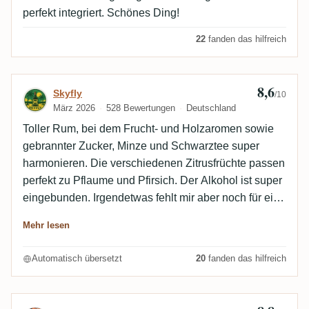
Sportsfreunde, und für mich ist das auch
perfekt integriert. Schönes Ding!
geschmacklich kein Agricole, sondern eindeutig ein
Melasse-Rum (es soll ja weiterhin Zweifler geben ...).
22
fanden das hilfreich
😉
8,6
Bewertung von Skyfly
Skyfly
/10
März 2026
528 Bewertungen
Deutschland
Toller Rum, bei dem Frucht- und Holzaromen sowie
gebrannter Zucker, Minze und Schwarztee super
harmonieren. Die verschiedenen Zitrusfrüchte passen
perfekt zu Pflaume und Pfirsich. Der Alkohol ist super
eingebunden. Irgendetwas fehlt mir aber noch für eine
Spitzenbewertung.
Mehr lesen
Automatisch übersetzt
20
fanden das hilfreich