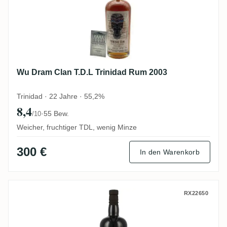
Wu Dram Clan T.D.L Trinidad Rum 2003
Trinidad · 22 Jahre · 55,2%
8,4
·
55 Bew.
/10
Weicher, fruchtiger TDL, wenig Minze
300 €
In den Warenkorb
New Yarmouth Flensburg Rum Company 1
RX22650