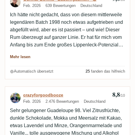
Feb. 2026
639 Bewertungen
Deutschland
Ich hätte nicht gedacht, dass von diesem mittlerweile
legendären Batch 1998 noch etwas aufgetrieben und
abgefüllt wird, aber es ist passiert – und wie! Dieser
Rum überzeugt auf ganzer Linie. Er hat für mich vom
Anfang bis zum Ende großes Lippenleck-Potenzial
(selbst noch das leere Glas nach dem Austrinken!),
Mehr lesen
was von diesem herrlichen Aroma nach eingedickten
gelben Früchten (Aprikosenkonfitüre) herrühren mag.
Automatisch übersetzt
25
fanden das hilfreich
Ich mag Rums von Isautier ja sehr gerne und zuerst
dachte ich angesichts dieser überwältigenden
Fruchtnote, ich hätte einen Isautier im Glas. Aber
8,8
Bewertung von crazyforgoodbooze
crazyforgoodbooze
/10
genug den Mund wässrig gemacht, ihr müsst Fabians
Feb. 2026
2.476 Bewertungen
Deutschland
neuesten Geniestreich selbst probieren (aus sicherer
Sehr gelungener Guadeloupe 98. Viel Zitrusfrüchte,
Quelle weiß ich, es werden in Kürze noch weitere
dunkle Schokolade, Mokka und Meersalz mit Kakao,
Flaschen verfügbar sein 😎). Der Bauerngaumen in
etwas Lavendel und Minze, Orangenmarmelade und
seiner Einfalt sagt jedenfalls: Großes Kino! Ach so,
Vanille... tolle ausgewogene Mischung und Alkohol