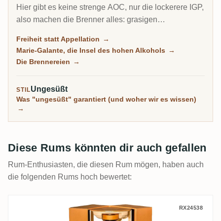
Hier gibt es keine strenge AOC, nur die lockerere IGP,
also machen die Brenner alles: grasigen
Zuckerrohrsaft-Agricole, reicheren Melasse-
Freiheit statt Appellation
→
Traditionnel und auf der kleinen Insel Marie-Galante
Marie-Galante, die Insel des hohen Alkohols
→
einige der kraftvollsten Rums der Karibik.
Die Brennereien
→
Ungesüßt
STIL
Was "ungesüßt" garantiert (und woher wir es wissen)
→
Diese Rums könnten dir auch gefallen
Rum-Enthusiasten, die diesen Rum mögen, haben auch
die folgenden Rums hoch bewertet:
ReimonenQ Millesime 2007
RX24538