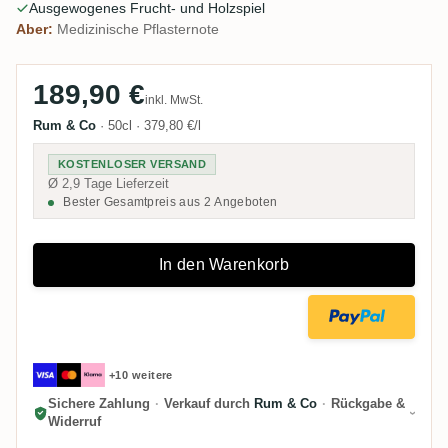
Ausgewogenes Frucht- und Holzspiel
Aber:
Medizinische Pflasternote
189,90 €
inkl. MwSt.
Rum & Co
·
50cl
·
379,80 €/l
KOSTENLOSER VERSAND
Ø 2,9 Tage Lieferzeit
Bester Gesamtpreis aus 2 Angeboten
In den Warenkorb
+10 weitere
Sichere Zahlung
·
Verkauf durch
Rum & Co
·
Rückgabe &
Widerruf