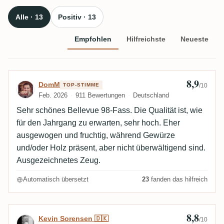
Alle · 13
Positiv · 13
Empfohlen
Hilfreichste
Neueste
8,9
Bewertung von DomM
DomM
TOP-STIMME
/10
Feb. 2026
911 Bewertungen
Deutschland
Sehr schönes Bellevue 98-Fass. Die Qualität ist, wie
für den Jahrgang zu erwarten, sehr hoch. Eher
ausgewogen und fruchtig, während Gewürze
und/oder Holz präsent, aber nicht überwältigend sind.
Ausgezeichnetes Zeug.
Automatisch übersetzt
23
fanden das hilfreich
8,8
Bewertung von Kevin Sorensen 🇩🇰
Kevin Sorensen 🇩🇰
/10