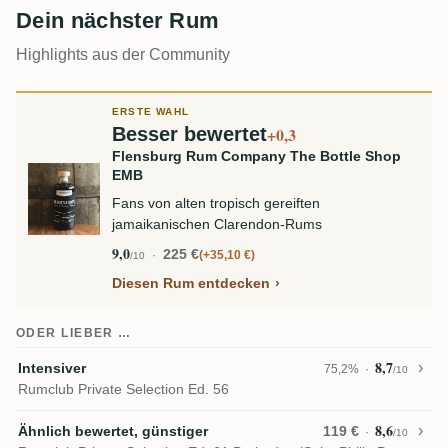
Dein nächster Rum
Highlights aus der Community
ERSTE WAHL
Besser bewertet
+0,3
Flensburg Rum Company The Bottle Shop
EMB
Fans von alten tropisch gereiften
jamaikanischen Clarendon-Rums
9,0
225 €
+35,10 €
/10
Diesen Rum entdecken
ODER LIEBER …
8,7
Intensiver
75,2%
/10
Rumclub Private Selection Ed. 56
8,6
Ähnlich bewertet, günstiger
119 €
/10