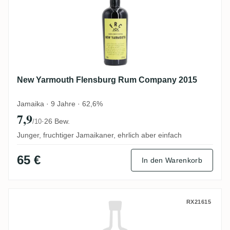
New Yarmouth Flensburg Rum Company 2015
Jamaika · 9 Jahre · 62,6%
7,9
·
26 Bew.
/10
Junger, fruchtiger Jamaikaner, ehrlich aber einfach
65 €
In den Warenkorb
Hampden Flensburg Rum Company The Bo
RX21615