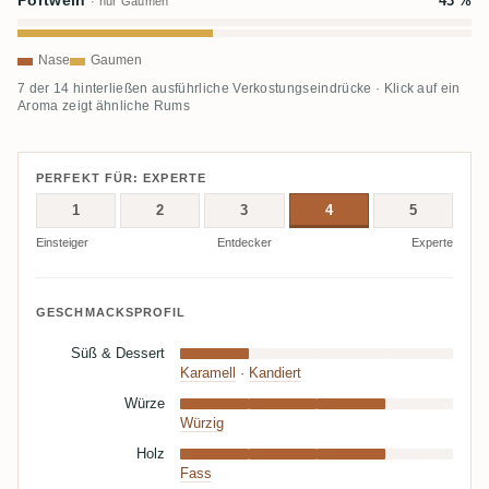
Portwein
43 %
· nur Gaumen
Nase
Gaumen
7 der 14 hinterließen ausführliche Verkostungseindrücke · Klick auf ein
Aroma zeigt ähnliche Rums
PERFEKT FÜR: EXPERTE
1
2
3
4
5
Einsteiger
Entdecker
Experte
GESCHMACKSPROFIL
Süß & Dessert
Karamell
·
Kandiert
Würze
Würzig
Holz
Fass