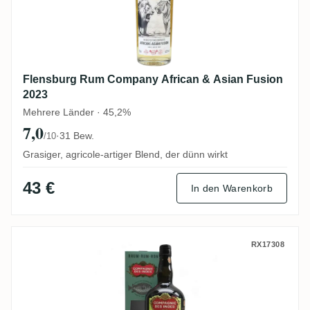
Flensburg Rum Company African & Asian Fusion
2023
Mehrere Länder · 45,2%
7,0
·
31 Bew.
/10
Grasiger, agricole-artiger Blend, der dünn wirkt
43 €
In den Warenkorb
CDI Beenleigh Australia (Plaisir di Vin & 
RX17308