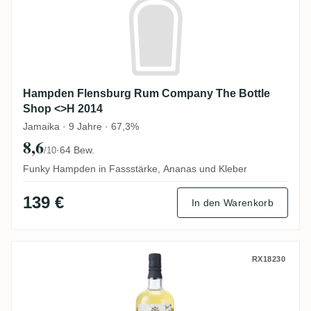
Hampden Flensburg Rum Company The Bottle
Shop <>H 2014
Jamaika · 9 Jahre · 67,3%
8,6
·
64 Bew.
/10
Funky Hampden in Fassstärke, Ananas und Kleber
139 €
In den Warenkorb
Flensburg Rum Company African & Asian 
RX18230