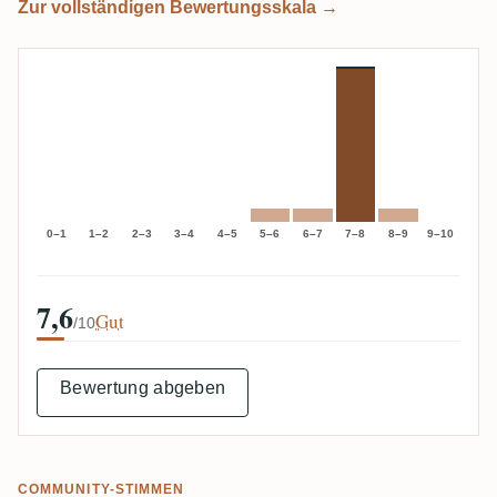
Zur vollständigen Bewertungsskala →
0–1
1–2
2–3
3–4
4–5
5–6
6–7
7–8
8–9
9–10
7,6
Gut
/10
Bewertung abgeben
COMMUNITY-STIMMEN