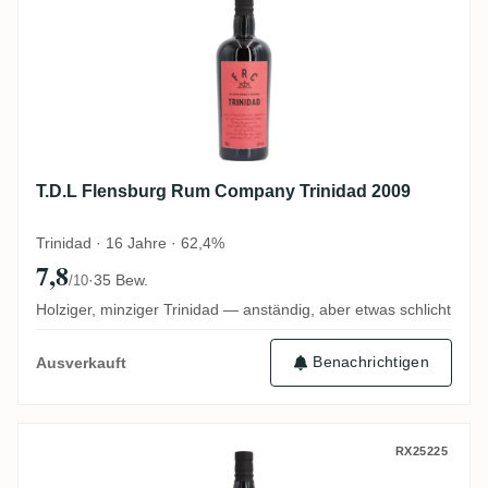
T.D.L Flensburg Rum Company Trinidad 2009
Trinidad · 16 Jahre · 62,4%
7,8
·
35 Bew.
/10
Holziger, minziger Trinidad — anständig, aber etwas schlicht
Benachrichtigen
Ausverkauft
New Yarmouth Flensburg Rum Company 2
RX25225