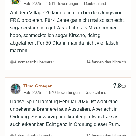
Feb. 2026
1.511 Bewertungen
Deutschland
Auf dem Village'26 konnte ich ihn bei den Jungs von
FRC probieren. Für 4 Jahre gar nicht mal so schlecht,
sogar erstaunlich gut. Als ich ihn als Mixer probiert
habe, schmeckte ich sogar Kirsche, richtig
abgefahren. Für 50 € kann man da nicht viel falsch
machen.
Automatisch übersetzt
14
fanden das hilfreich
7,8
Bewertung von Timo Groeger
Timo Groeger
/10
Feb. 2026
1.840 Bewertungen
Deutschland
Hanse Spirit Hamburg Februar 2026. Ist wohl eine
unbekannte Brennerei aus Australien. Aber echt in
Ordnung. Sehr würzig und kräuterig, etwas Fass ist
auch erkennbar. Echt ganz in Ordnung dieser Rum.
Automatisch übersetzt
14
fanden das hilfreich