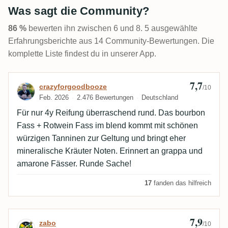
Was sagt die Community?
86 %
bewerten ihn zwischen 6 und 8. 5 ausgewählte
Erfahrungsberichte aus 14 Community-Bewertungen. Die
komplette Liste findest du in unserer App.
7,7
Bewertung von crazyforgoodbooze
crazyforgoodbooze
/10
Feb. 2026
2.476 Bewertungen
Deutschland
Für nur 4y Reifung überraschend rund. Das bourbon
Fass + Rotwein Fass im blend kommt mit schönen
würzigen Tanninen zur Geltung und bringt eher
mineralische Kräuter Noten. Erinnert an grappa und
amarone Fässer. Runde Sache!
17
fanden das hilfreich
7,9
Bewertung von zabo
zabo
/10