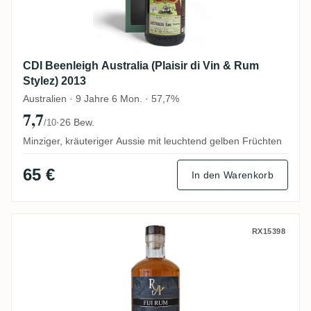
CDI Beenleigh Australia (Plaisir di Vin & Rum
Stylez) 2013
Australien · 9 Jahre 6 Mon. · 57,7%
7,7
·
26 Bew.
/10
Minziger, kräuteriger Aussie mit leuchtend gelben Früchten
65 €
In den Warenkorb
South Pacific Rum Artesanal Fiji Rum FS
RX15398