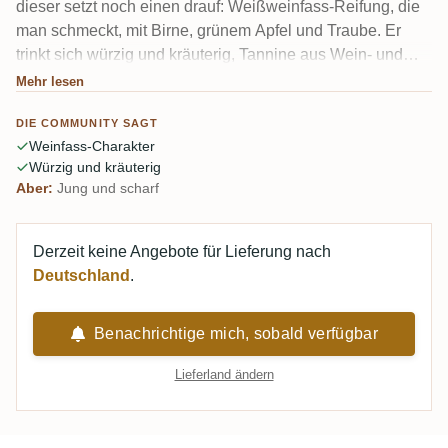
dieser setzt noch einen drauf: Weißweinfass-Reifung, die
man schmeckt, mit Birne, grünem Apfel und Traube. Er
trinkt sich würzig und kräuterig, Tannine aus Wein- und
Bourbonfässern geben ihm Grip. Mit 57 % und nur vier
Mehr lesen
Jahren ist er jung und etwas wild, aber ein Spritzer Wasser
DIE COMMUNITY SAGT
holt die Trauben hervor.
Weinfass-Charakter
Würzig und kräuterig
Aber:
Jung und scharf
Derzeit keine Angebote für Lieferung nach
Deutschland
.
Benachrichtige mich, sobald verfügbar
Lieferland ändern