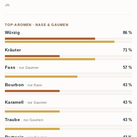
→
TOP-AROMEN · NASE & GAUMEN
Würzig
86 %
Kräuter
71 %
Fass
57 %
· nur Gaumen
Bourbon
43 %
· nur Nase
Karamell
43 %
· nur Gaumen
Traube
43 %
· nur Gaumen