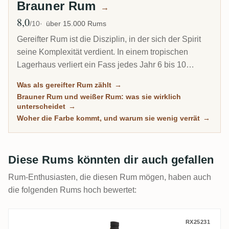
Brauner Rum
→
8,0
Ø Bewertung
/10
über 15.000 Rums
Gereifter Rum ist die Disziplin, in der sich der Spirit
seine Komplexität verdient. In einem tropischen
Lagerhaus verliert ein Fass jedes Jahr 6 bis 10
Prozent seines Inhalts durch Verdunstung. Deshalb
Was als gereifter Rum zählt
→
kann ein 8-jähriger Karibik-Rum tiefer schmecken als
Brauner Rum und weißer Rum: was sie wirklich
ein 20-jähriger Scotch. Diese Übersicht versammelt
unterscheidet
→
jeden Rum auf RumX, der echte Zeit im Holz
Woher die Farbe kommt, und warum sie wenig verrät
→
verbracht hat, mit Community-Bewertungen, die
wirklich reife Rums von bloß dunklen trennen.
Diese Rums könnten dir auch gefallen
Rum-Enthusiasten, die diesen Rum mögen, haben auch
die folgenden Rums hoch bewertet:
T.D.L Flensburg Rum Company Trinidad 2
RX25231