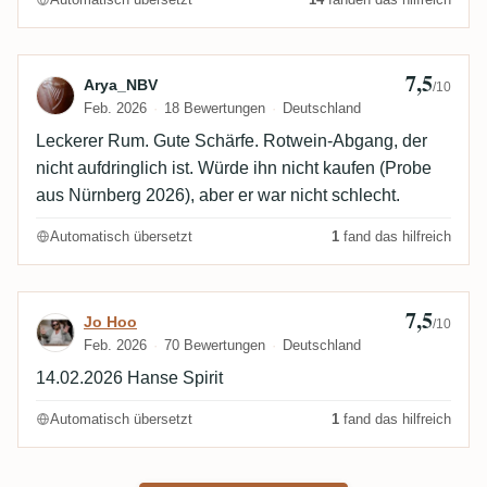
7,5
Bewertung von Arya_NBV
Arya_NBV
/10
Feb. 2026
18 Bewertungen
Deutschland
Leckerer Rum. Gute Schärfe. Rotwein-Abgang, der
nicht aufdringlich ist. Würde ihn nicht kaufen (Probe
aus Nürnberg 2026), aber er war nicht schlecht.
Automatisch übersetzt
1
fand das hilfreich
7,5
Bewertung von Jo Hoo
Jo Hoo
/10
Feb. 2026
70 Bewertungen
Deutschland
14.02.2026 Hanse Spirit
Automatisch übersetzt
1
fand das hilfreich