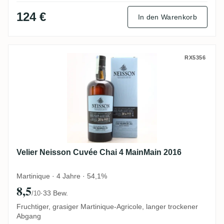
124 €
In den Warenkorb
Velier Neisson Cuvée Chai 4 MainMain 20
RX5356
Velier Neisson Cuvée Chai 4 MainMain 2016
Martinique · 4 Jahre · 54,1%
8,5
·
33 Bew.
/10
Fruchtiger, grasiger Martinique-Agricole, langer trockener
Abgang