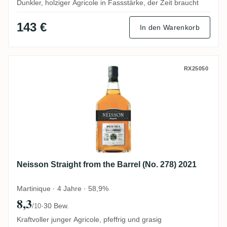
Dunkler, holziger Agricole in Fassstärke, der Zeit braucht
143 €
In den Warenkorb
Neisson Straight from the Barrel (No. 278
RX25050
Neisson Straight from the Barrel (No. 278) 2021
Martinique · 4 Jahre · 58,9%
8,3
·
30 Bew.
/10
Kraftvoller junger Agricole, pfeffrig und grasig