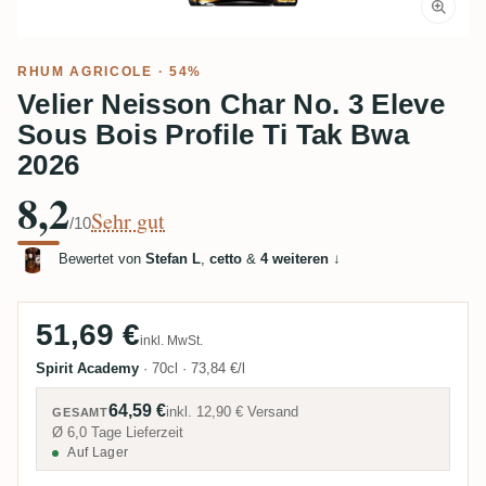
RHUM AGRICOLE
· 54%
Velier Neisson Char No. 3 Eleve
Sous Bois Profile Ti Tak Bwa
2026
8,2
Sehr gut
/10
Bewertet von
Stefan L
,
cetto
&
4 weiteren
↓
51,69 €
inkl. MwSt.
Spirit Academy
·
70cl
·
73,84 €/l
64,59 €
inkl.
12,90 €
Versand
GESAMT
Ø 6,0 Tage Lieferzeit
Auf Lager