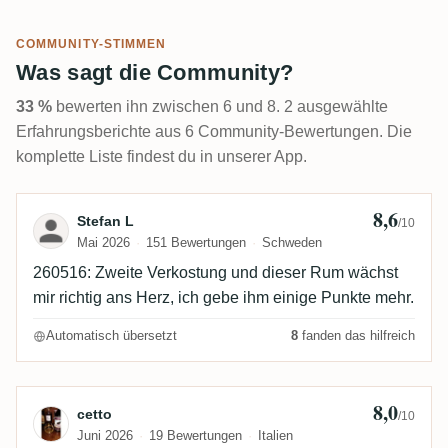
COMMUNITY-STIMMEN
Was sagt die Community?
33 %
bewerten ihn zwischen 6 und 8. 2 ausgewählte
Erfahrungsberichte aus 6 Community-Bewertungen. Die
komplette Liste findest du in unserer App.
8,6
Bewertung von Stefan L
Stefan L
/10
Mai 2026
151 Bewertungen
Schweden
260516: Zweite Verkostung und dieser Rum wächst
mir richtig ans Herz, ich gebe ihm einige Punkte mehr.
Automatisch übersetzt
8
fanden das hilfreich
8,0
Bewertung von cetto
cetto
/10
Juni 2026
19 Bewertungen
Italien