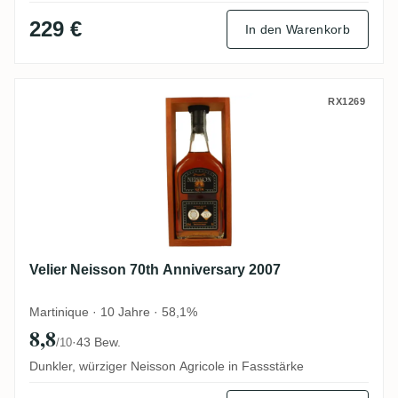
229 €
In den Warenkorb
Velier Neisson 70th Anniversary 2007
RX1269
Velier Neisson 70th Anniversary 2007
Martinique · 10 Jahre · 58,1%
8,8
·
43 Bew.
/10
Dunkler, würziger Neisson Agricole in Fassstärke