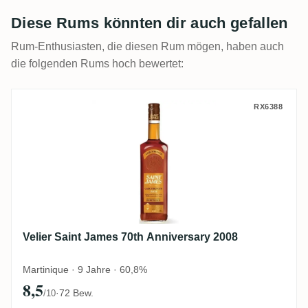
Diese Rums könnten dir auch gefallen
Rum-Enthusiasten, die diesen Rum mögen, haben auch
die folgenden Rums hoch bewertet:
Velier Saint James 70th Anniversary 2008
RX6388
Velier Saint James 70th Anniversary 2008
Martinique · 9 Jahre · 60,8%
8,5
·
72 Bew.
/10