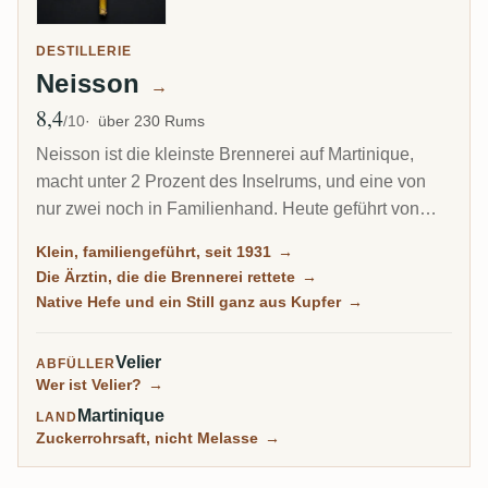
DESTILLERIE
Neisson
→
8,4
Ø Bewertung
/10
über 230 Rums
Neisson ist die kleinste Brennerei auf Martinique,
macht unter 2 Prozent des Inselrums, und eine von
nur zwei noch in Familienhand. Heute geführt von
Claudine Vernant Neisson und ihrem Sohn Gregory,
Klein, familiengeführt, seit 1931
→
destilliert sie auf einem ganz aus Kupfer gefertigten
Die Ärztin, die die Brennerei rettete
→
Savalle-Still von 1952, fermentiert mit eigener nativer
Native Hefe und ein Still ganz aus Kupfer
→
Hefe und macht, was viele den feinsten weißen Rhum
der Insel nennen. Die Community bewertet ihre
Velier
ABFÜLLER
gereiften Abfüllungen unter dem allerbesten Agricole
Wer ist Velier?
→
überhaupt.
Martinique
LAND
Zuckerrohrsaft, nicht Melasse
→