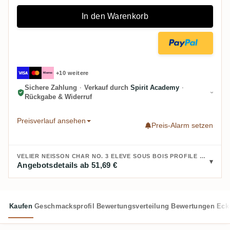
In den Warenkorb
+10 weitere
Sichere Zahlung
·
Verkauf durch
Spirit Academy
·
Rückgabe & Widerruf
Preisverlauf ansehen
Preis-Alarm setzen
VELIER NEISSON CHAR NO. 3 ELEVE SOUS BOIS PROFILE TI TAK BWA 2026 KAUFEN:
Angebotsdetails ab 51,69 €
Kaufen
Geschmacksprofil
Bewertungsverteilung
Bewertungen
Eck