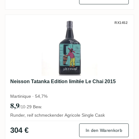
Neisson Tatanka Edition limitée Le Chai 2
RX1452
Neisson Tatanka Edition limitée Le Chai 2015
Martinique · 54,7%
8,9
·
29 Bew.
/10
Runder, reif schmeckender Agricole Single Cask
304 €
In den Warenkorb