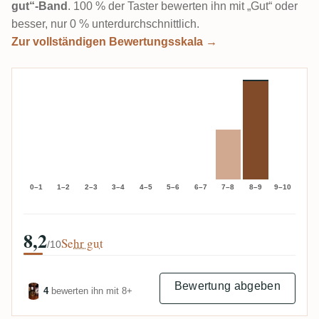
gut“-Band
. 100 % der Taster bewerten ihn mit „Gut“ oder
besser, nur 0 % unterdurchschnittlich.
Zur vollständigen Bewertungsskala →
0–1
1–2
2–3
3–4
4–5
5–6
6–7
7–8
8–9
9–10
8,2
Sehr gut
/10
Bewertung abgeben
4
bewerten ihn mit 8+