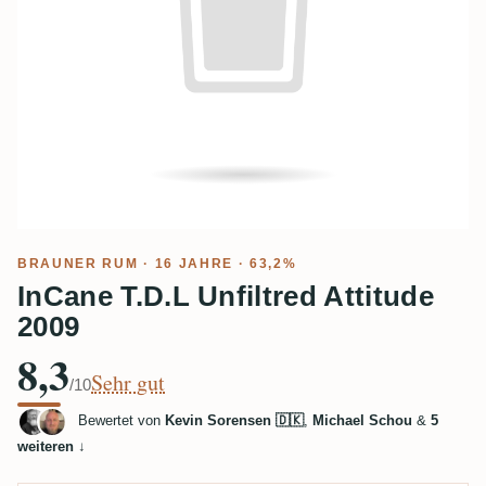
BRAUNER RUM
· 16 JAHRE · 63,2%
InCane T.D.L Unfiltred Attitude
2009
8,3
Sehr gut
/10
Bewertet von
Kevin Sorensen 🇩🇰
,
Michael Schou
&
5
weiteren
↓