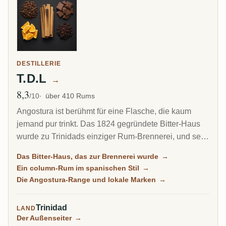
DESTILLERIE
T.D.L
→
8,3
Ø Bewertung
/10
über 410 Rums
Angostura ist berühmt für eine Flasche, die kaum
jemand pur trinkt. Das 1824 gegründete Bitter-Haus
wurde zu Trinidads einziger Rum-Brennerei, und sein
Arm Trinidad Distillers macht einen sauberen,
Das Bitter-Haus, das zur Brennerei wurde
→
column-destillierten Rum im spanischen Stil, anders
Ein column-Rum im spanischen Stil
→
als der schwere Funk von Jamaika oder Guyana.
Die Angostura-Range und lokale Marken
→
Dieselbe Anlage hütet noch das Geheimrezept des
berühmtesten Cocktail-Bitters der Welt.
Trinidad
LAND
Der Außenseiter
→