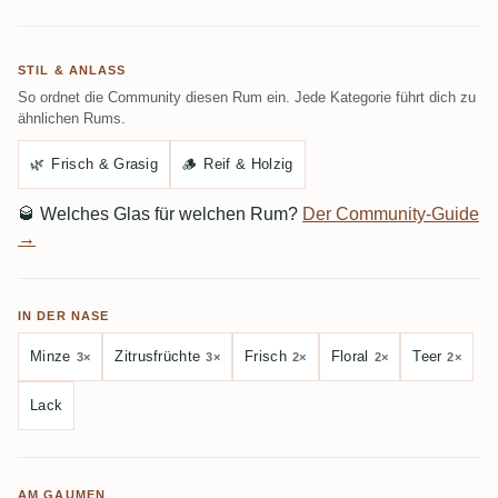
STIL & ANLASS
So ordnet die Community diesen Rum ein. Jede Kategorie führt dich zu
ähnlichen Rums.
🌿
Frisch & Grasig
🪵
Reif & Holzig
🥃
Welches Glas für welchen Rum?
Der Community-Guide
→
IN DER NASE
Minze
Zitrusfrüchte
Frisch
Floral
Teer
3×
3×
2×
2×
2×
Lack
AM GAUMEN