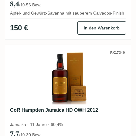
8,4
·
56 Bew.
/10
Apfel- und Gewürz-Savanna mit sauberem Calvados-Finish
150 €
In den Warenkorb
CoR Hampden Jamaica HD OWH 2012
RX17340
CoR Hampden Jamaica HD OWH 2012
Jamaika · 11 Jahre · 60,4%
7,7
·
30 Bew.
/10