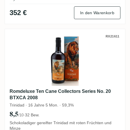
352 €
In den Warenkorb
Romdeluxe Ten Cane Collectors Series N
RX21611
Romdeluxe Ten Cane Collectors Series No. 20
BTXCA 2008
Trinidad · 16 Jahre 5 Mon. · 59,3%
8,5
·
32 Bew.
/10
Schokoladiger gereifter Trinidad mit roten Früchten und
Minze