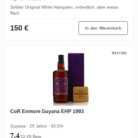
Solider Original White Hampden, ordentlich, aber etwas
flach
150 €
In den Warenkorb
CoR Enmore Guyana EHP 1993
RX17345
CoR Enmore Guyana EHP 1993
Guyana · 29 Jahre · 43,5%
7,4
·
28 Bew.
/10