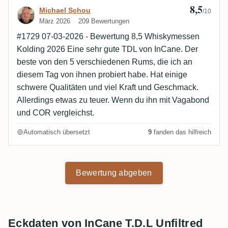
8,5
Bewertung von Michael Schou
Michael Schou
/10
März 2026
209 Bewertungen
#1729 07-03-2026 - Bewertung 8,5 Whiskymessen
Kolding 2026 Eine sehr gute TDL von InCane. Der
beste von den 5 verschiedenen Rums, die ich an
diesem Tag von ihnen probiert habe. Hat einige
schwere Qualitäten und viel Kraft und Geschmack.
Allerdings etwas zu teuer. Wenn du ihn mit Vagabond
und COR vergleichst.
Automatisch übersetzt
9
fanden das hilfreich
Bewertung abgeben
Eckdaten von InCane T.D.L Unfiltred