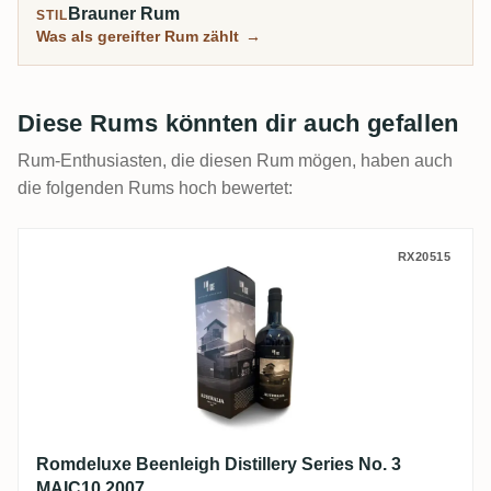
Brauner Rum
STIL
Was als gereifter Rum zählt
→
Diese Rums könnten dir auch gefallen
Rum-Enthusiasten, die diesen Rum mögen, haben auch
die folgenden Rums hoch bewertet:
Romdeluxe Beenleigh Distillery Series No
RX20515
Romdeluxe Beenleigh Distillery Series No. 3
MAIC10 2007