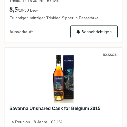
Trinidad · 15 Jahre · 67,3%
8,5
·
30 Bew.
/10
Fruchtiger, minziger Trinidad Sipper in Fassstärke
Benachrichtigen
Ausverkauft
Savanna Unshared Cask for Belgium 2015
RX22325
Savanna Unshared Cask for Belgium 2015
La Reunion · 8 Jahre · 62,1%