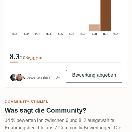
0–1
1–2
2–3
3–4
4–5
5–6
6–7
7–8
8–9
9–10
8,3
Sehr gut
/10
Bewertung abgeben
6
bewerten ihn mit 8+
COMMUNITY-STIMMEN
Was sagt die Community?
14 %
bewerten ihn zwischen 6 und 8. 2 ausgewählte
Erfahrungsberichte aus 7 Community-Bewertungen. Die