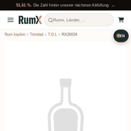
51,61 %.
Die Zahl hinter unserer nächsten Abfüllung. →
Rums, Länder, ...
Rum kaufen
Trinidad
T.D.L
RX26034
🌐
EN