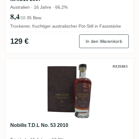
Australien · 16 Jahre · 66,2%
8,4
·
35 Bew.
/10
Trockener, fruchtiger australischer Pot-Still in Fassstärke
129 €
In den Warenkorb
Nobilis T.D.L No. 53 2010
RX25883
Nobilis T.D.L No. 53 2010