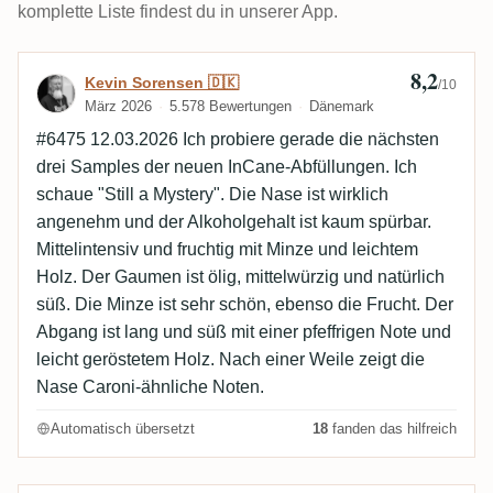
komplette Liste findest du in unserer App.
8,2
Bewertung von Kevin Sorensen 🇩🇰
Kevin Sorensen 🇩🇰
/10
März 2026
5.578 Bewertungen
Dänemark
#6475 12.03.2026 Ich probiere gerade die nächsten
drei Samples der neuen InCane-Abfüllungen. Ich
schaue "Still a Mystery". Die Nase ist wirklich
angenehm und der Alkoholgehalt ist kaum spürbar.
Mittelintensiv und fruchtig mit Minze und leichtem
Holz. Der Gaumen ist ölig, mittelwürzig und natürlich
süß. Die Minze ist sehr schön, ebenso die Frucht. Der
Abgang ist lang und süß mit einer pfeffrigen Note und
leicht geröstetem Holz. Nach einer Weile zeigt die
Nase Caroni-ähnliche Noten.
Automatisch übersetzt
18
fanden das hilfreich