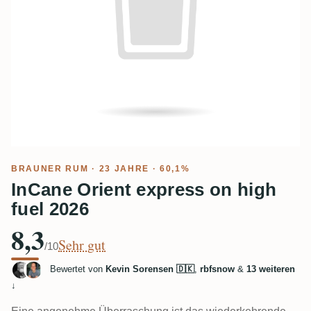
BRAUNER RUM
· 23 JAHRE · 60,1%
InCane Orient express on high
fuel 2026
8,3
Sehr gut
/10
Bewertet von
Kevin Sorensen 🇩🇰
,
rbfsnow
&
13 weiteren
↓