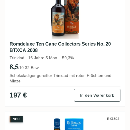
Romdeluxe Ten Cane Collectors Series No. 20
BTXCA 2008
Trinidad · 16 Jahre 5 Mon. · 59,3%
8,5
·
32 Bew.
/10
Schokoladiger gereifter Trinidad mit roten Früchten und
Minze
197 €
In den Warenkorb
Uitvlugt & Enmore El Dorado Blended In 
RX1802
NEU