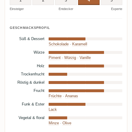
1
2
3
4
5
Einsteiger
Entdecker
Experte
GESCHMACKSPROFIL
Süß & Dessert
Schokolade
·
Karamell
Würze
Piment
·
Würzig
·
Vanille
Holz
Trockenfrucht
Röstig & dunkel
Frucht
Früchte
·
Ananas
Funk & Ester
Lack
Vegetal & floral
Minze
·
Olive