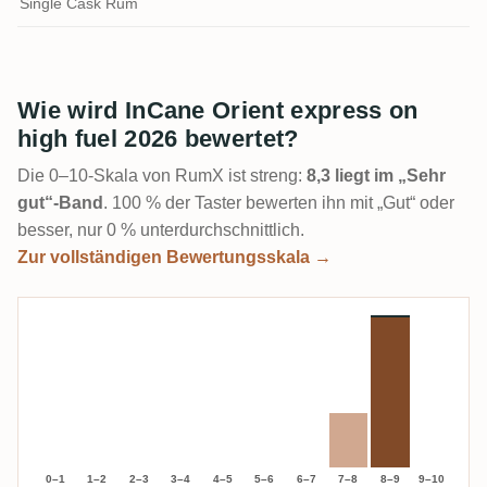
Single Cask Rum
Wie wird InCane Orient express on
high fuel 2026 bewertet?
Die 0–10-Skala von RumX ist streng:
8,3 liegt im „Sehr
gut“-Band
. 100 % der Taster bewerten ihn mit „Gut“ oder
besser, nur 0 % unterdurchschnittlich.
Zur vollständigen Bewertungsskala →
0–1
1–2
2–3
3–4
4–5
5–6
6–7
7–8
8–9
9–10