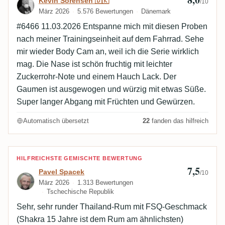
Kevin Sorensen 🇩🇰
/10
März 2026
5.576 Bewertungen
Dänemark
#6466 11.03.2026 Entspanne mich mit diesen Proben
nach meiner Trainingseinheit auf dem Fahrrad. Sehe
mir wieder Body Cam an, weil ich die Serie wirklich
mag. Die Nase ist schön fruchtig mit leichter
Zuckerrohr-Note und einem Hauch Lack. Der
Gaumen ist ausgewogen und würzig mit etwas Süße.
Super langer Abgang mit Früchten und Gewürzen.
Automatisch übersetzt
22
fanden das hilfreich
Bewertung von Pavel Spacek
HILFREICHSTE GEMISCHTE BEWERTUNG
7,5
Pavel Spacek
/10
März 2026
1.313 Bewertungen
Tschechische Republik
Sehr, sehr runder Thailand-Rum mit FSQ-Geschmack
(Shakra 15 Jahre ist dem Rum am ähnlichsten)