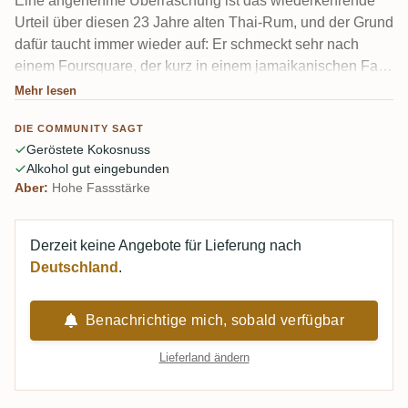
Eine angenehme Überraschung ist das wiederkehrende
Urteil über diesen 23 Jahre alten Thai-Rum, und der Grund
dafür taucht immer wieder auf: Er schmeckt sehr nach
einem Foursquare, der kurz in einem jamaikanischen Fass
lag. Dunkle Schokolade mit Meersalz, geröstete
Mehr lesen
Kokoschips, karamellisierte Ananas und eine warme
DIE COMMUNITY SAGT
Gewürzpalette — Zimt, Muskatnuss, Piment. Bei 60,1 % ist
Geröstete Kokosnuss
der Alkohol gut eingebunden, und der Abgang ist lang.
Alkohol gut eingebunden
Aber:
Hohe Fassstärke
Derzeit keine Angebote für Lieferung nach
Deutschland
.
Benachrichtige mich, sobald verfügbar
Lieferland ändern