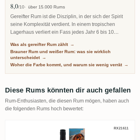
8,0
Ø Bewertung
/10
über 15.000 Rums
Gereifter Rum ist die Disziplin, in der sich der Spirit
seine Komplexität verdient. In einem tropischen
Lagerhaus verliert ein Fass jedes Jahr 6 bis 10
Prozent seines Inhalts durch Verdunstung. Deshalb
Was als gereifter Rum zählt
→
kann ein 8-jähriger Karibik-Rum tiefer schmecken als
Brauner Rum und weißer Rum: was sie wirklich
ein 20-jähriger Scotch. Diese Übersicht versammelt
unterscheidet
→
jeden Rum auf RumX, der echte Zeit im Holz
Woher die Farbe kommt, und warum sie wenig verrät
→
verbracht hat, mit Community-Bewertungen, die
wirklich reife Rums von bloß dunklen trennen.
Diese Rums könnten dir auch gefallen
Rum-Enthusiasten, die diesen Rum mögen, haben auch
die folgenden Rums hoch bewertet:
Romdeluxe Ten Cane Collectors Series N
RX21611