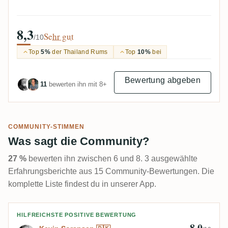
8,3
Sehr gut
/10
Top
5%
der Thailand Rums
Top
10%
bei
Bewertung abgeben
11
bewerten ihn mit 8+
COMMUNITY-STIMMEN
Was sagt die Community?
27 %
bewerten ihn zwischen 6 und 8. 3 ausgewählte
Erfahrungsberichte aus 15 Community-Bewertungen. Die
komplette Liste findest du in unserer App.
Bewertung von Kevin Sorensen 🇩🇰
HILFREICHSTE POSITIVE BEWERTUNG
8,0