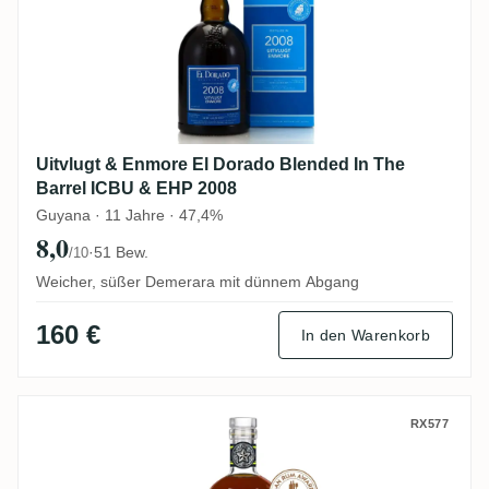
Uitvlugt & Enmore El Dorado Blended In The
Barrel ICBU & EHP 2008
Guyana · 11 Jahre · 47,4%
8,0
·
51 Bew.
/10
Weicher, süßer Demerara mit dünnem Abgang
160 €
In den Warenkorb
Rum Nation Savanna Reunion 2018 2011
RX577