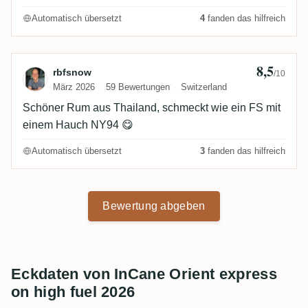
Automatisch übersetzt
4
fanden das hilfreich
8,5
Bewertung von rbfsnow
rbfsnow
/10
März 2026
59 Bewertungen
Switzerland
Schöner Rum aus Thailand, schmeckt wie ein FS mit
einem Hauch NY94 😋
Automatisch übersetzt
3
fanden das hilfreich
Bewertung abgeben
Eckdaten von InCane Orient express
on high fuel 2026