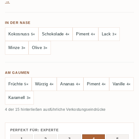
→
IN DER NASE
Kokosnuss
Schokolade
Piment
Lack
5×
4×
4×
3×
Minze
Olive
3×
3×
AM GAUMEN
Früchte
Würzig
Ananas
Piment
Vanille
5×
4×
4×
4×
4×
Karamell
3×
4 der 15 hinterließen ausführliche Verkostungseindrücke
PERFEKT FÜR: EXPERTE