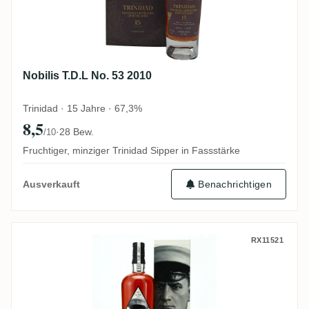
Nobilis T.D.L No. 53 2010
Trinidad · 15 Jahre · 67,3%
8,5
·
28 Bew.
/10
Fruchtiger, minziger Trinidad Sipper in Fassstärke
Benachrichtigen
Ausverkauft
Corman Collins Navy Full Proof Small Bat
RX11521