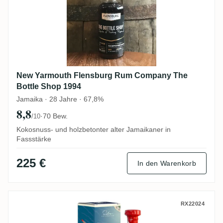
New Yarmouth Flensburg Rum Company The
Bottle Shop 1994
Jamaika · 28 Jahre · 67,8%
8,8
·
70 Bew.
/10
Kokosnuss- und holzbetonter alter Jamaikaner in
Fassstärke
225 €
In den Warenkorb
Vagabond Spirits New Yarmouth Silva Coll
RX22024