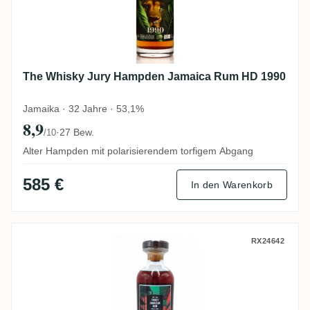
The Whisky Jury Hampden Jamaica Rum HD 1990
Jamaika · 32 Jahre · 53,1%
8,9
·
27 Bew.
/10
Alter Hampden mit polarisierendem torfigem Abgang
585 €
In den Warenkorb
Distilia Clarendon Finest Jamaican Rum 
RX24642