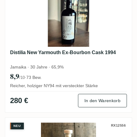
Distilia New Yarmouth Ex-Bourbon Cask 1994
Jamaika · 30 Jahre · 65,9%
8,9
·
73 Bew.
/10
Reicher, holziger NY94 mit versteckter Stärke
280 €
In den Warenkorb
New Yarmouth Flensburg Rum Company Th
RX12556
NEU