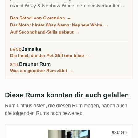
macht Wray & Nephew White, den meistverkauften
Rum der Insel, und es ist eine von nur drei
Das Rätsel von Clarendon
→
Brennereien, die die höchsten Ester erreichen
Der Motor hinter Wray &amp; Nephew White
→
können. Sammler entdeckten es erst richtig über
Auf Secondhand-Stills gebaut
→
gereifte 1994er-Jahrgänge, die zu einigen der
überraschendsten Rums auf RumX wurden.
Jamaika
LAND
Die Insel, die der Pot Still treu blieb
→
Brauner Rum
STIL
Was als gereifter Rum zählt
→
Diese Rums könnten dir auch gefallen
Rum-Enthusiasten, die diesen Rum mögen, haben auch
die folgenden Rums hoch bewertet:
Distilia New Yarmouth Ex-Bourbon Cask 1
RX24894