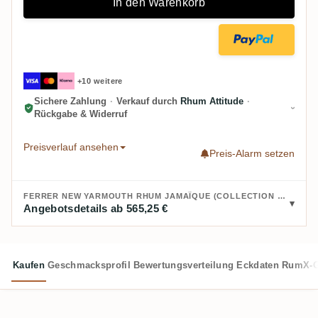
In den Warenkorb
+10 weitere
Sichere Zahlung
·
Verkauf durch
Rhum Attitude
·
Rückgabe & Widerruf
Preisverlauf ansehen
Preis-Alarm setzen
FERRER NEW YARMOUTH RHUM JAMAÏQUE (COLLECTION ONE CASK) 1994 KAUFEN:
Angebotsdetails ab 565,25 €
Kaufen
Geschmacksprofil
Bewertungsverteilung
Eckdaten
RumX-G