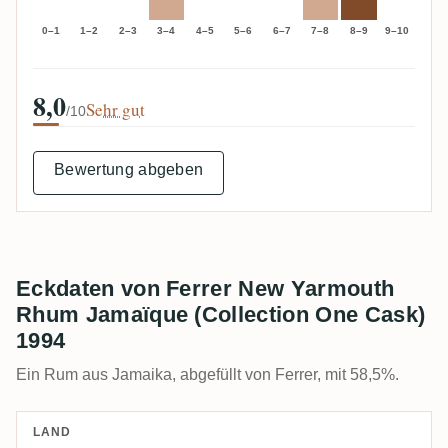
0–1
1–2
2–3
3–4
4–5
5–6
6–7
7–8
8–9
9–10
8,0
Sehr gut
/10
Bewertung abgeben
Eckdaten von Ferrer New Yarmouth
Rhum Jamaïque (Collection One Cask)
1994
Ein Rum aus Jamaika, abgefüllt von Ferrer, mit 58,5%.
LAND