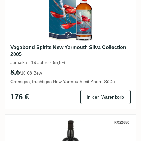
Vagabond Spirits New Yarmouth Silva Collection
2005
Jamaika · 19 Jahre · 55,8%
8,6
·
68 Bew.
/10
Cremiges, fruchtiges New Yarmouth mit Ahorn-Süße
176 €
In den Warenkorb
New Yarmouth Flensburg Rum Company N
RX22650