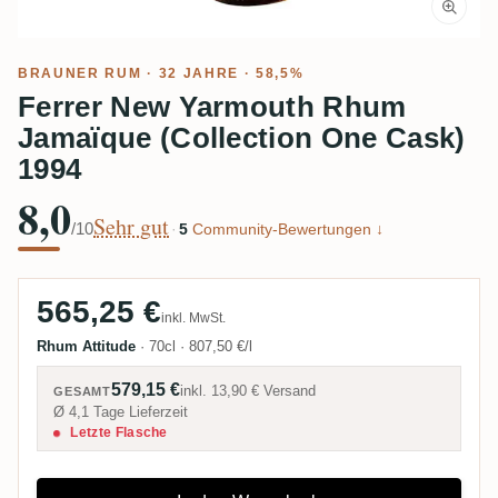
BRAUNER RUM
· 32 JAHRE · 58,5%
Ferrer New Yarmouth Rhum
Jamaïque (Collection One Cask)
1994
8,0
Sehr gut
/10
·
5
Community-Bewertungen ↓
565,25 €
inkl. MwSt.
Rhum Attitude
·
70cl
·
807,50 €/l
579,15 €
inkl.
13,90 €
Versand
GESAMT
Ø 4,1 Tage Lieferzeit
Letzte Flasche