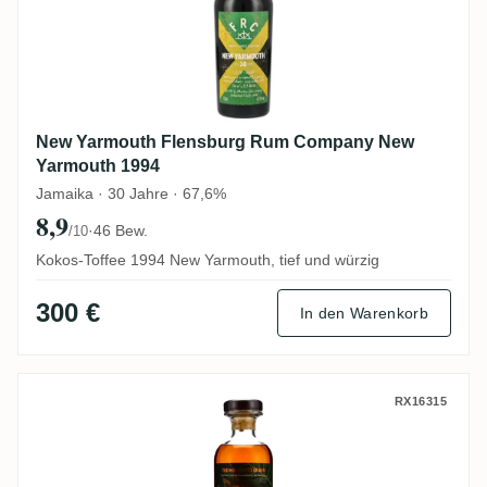
New Yarmouth Flensburg Rum Company New
Yarmouth 1994
Jamaika · 30 Jahre · 67,6%
8,9
·
46 Bew.
/10
Kokos-Toffee 1994 New Yarmouth, tief und würzig
300 €
In den Warenkorb
The Whisky Jury Hampden Jamaica Rum 
RX16315