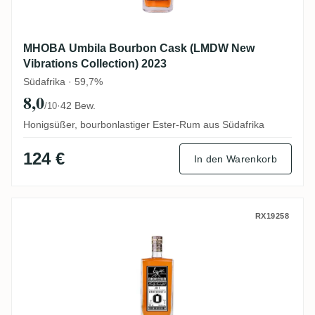
MHOBA Umbila Bourbon Cask (LMDW New
Vibrations Collection) 2023
Südafrika · 59,7%
8,0
·
42 Bew.
/10
Honigsüßer, bourbonlastiger Ester-Rum aus Südafrika
124 €
In den Warenkorb
MHOBA Rum JB 1 (Warehouse #1) 2019
RX19258