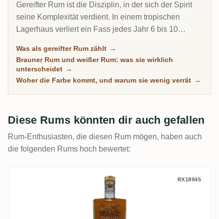
Gereifter Rum ist die Disziplin, in der sich der Spirit
seine Komplexität verdient. In einem tropischen
Lagerhaus verliert ein Fass jedes Jahr 6 bis 10
Prozent seines Inhalts durch Verdunstung. Deshalb
Was als gereifter Rum zählt
→
kann ein 8-jähriger Karibik-Rum tiefer schmecken als
Brauner Rum und weißer Rum: was sie wirklich
ein 20-jähriger Scotch. Diese Übersicht versammelt
unterscheidet
→
jeden Rum auf RumX, der echte Zeit im Holz
Woher die Farbe kommt, und warum sie wenig verrät
→
verbracht hat, mit Community-Bewertungen, die
wirklich reife Rums von bloß dunklen trennen.
Diese Rums könnten dir auch gefallen
Rum-Enthusiasten, die diesen Rum mögen, haben auch
die folgenden Rums hoch bewertet:
MHOBA WRD 9 (Nectar) 2020
RX18945