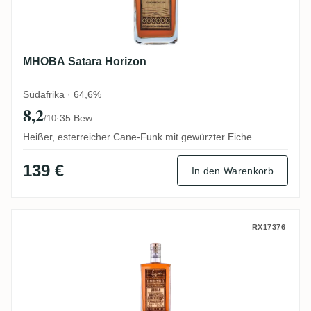
MHOBA Satara Horizon
Südafrika · 64,6%
8,2
·
35 Bew.
/10
Heißer, esterreicher Cane-Funk mit gewürzter Eiche
139 €
In den Warenkorb
MHOBA Umbila Bourbon Cask (LMDW New V
RX17376