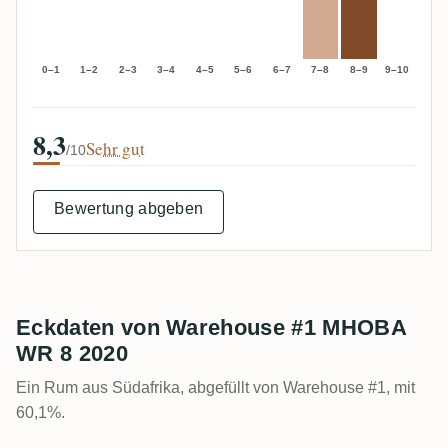
0–1
1–2
2–3
3–4
4–5
5–6
6–7
7–8
8–9
9–10
8,3
Sehr gut
/10
Bewertung abgeben
Eckdaten von Warehouse #1 MHOBA
WR 8 2020
Ein Rum aus Südafrika, abgefüllt von Warehouse #1, mit
60,1%.