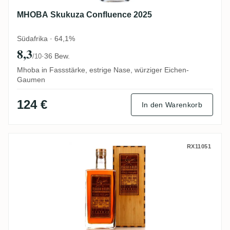
MHOBA Skukuza Confluence 2025
Südafrika · 64,1%
8,3
·
36 Bew.
/10
Mhoba in Fassstärke, estrige Nase, würziger Eichen-
Gaumen
124 €
In den Warenkorb
MHOBA Select Reserve Glass Cask Rum 2
RX11051