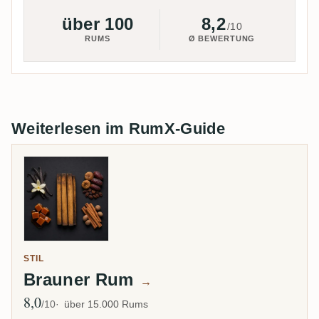
über 100
8,2
/10
RUMS
Ø BEWERTUNG
Weiterlesen im RumX-Guide
STIL
Brauner Rum
→
8,0
Ø Bewertung
/10
über 15.000 Rums