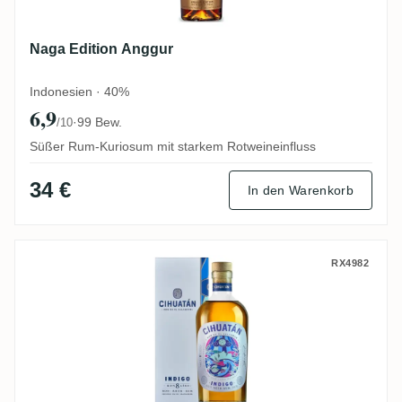
Naga Edition Anggur
Indonesien · 40%
6,9
·
99 Bew.
/10
Süßer Rum-Kuriosum mit starkem Rotweineinfluss
34 €
In den Warenkorb
Licorera Cihuatán Indigo
RX4982