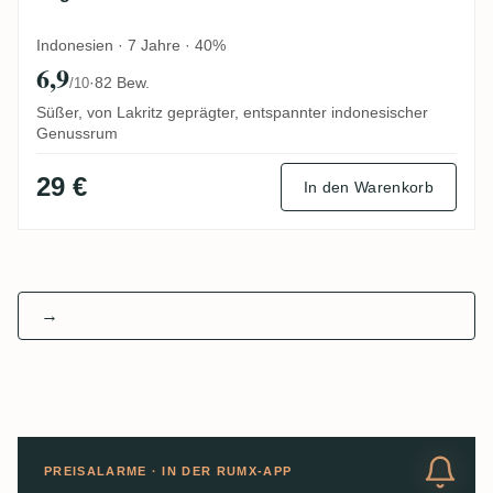
Indonesien · 7 Jahre · 40%
6,9
·
82 Bew.
/10
Süßer, von Lakritz geprägter, entspannter indonesischer
Genussrum
29 €
In den Warenkorb
→
PREISALARME · IN DER RUMX-APP