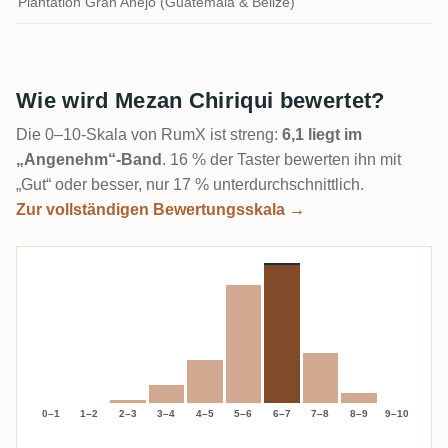
Plantation Gran Añejo (Guatemala & Belize)
Wie wird Mezan Chiriqui bewertet?
Die 0–10-Skala von RumX ist streng:
6,1 liegt im
„Angenehm“-Band
. 16 % der Taster bewerten ihn mit
„Gut“ oder besser, nur 17 % unterdurchschnittlich.
Zur vollständigen Bewertungsskala →
0–1
1–2
2–3
3–4
4–5
5–6
6–7
7–8
8–9
9–10