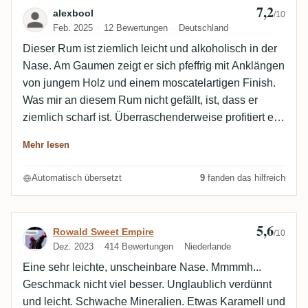
7,2
Bewertung von alexbool
alexbool
/10
Feb. 2025
12 Bewertungen
Deutschland
Dieser Rum ist ziemlich leicht und alkoholisch in der
Nase. Am Gaumen zeigt er sich pfeffrig mit Anklängen
von jungem Holz und einem moscatelartigen Finish.
Was mir an diesem Rum nicht gefällt, ist, dass er
ziemlich scharf ist. Überraschenderweise profitiert er
davon, etwas Zucker hinzuzufügen. Ich habe ihn mit
Mehr lesen
10 bis 20 g/l dosiert, und irgendwo um 15 g/l herum
kommt er richtig zur Geltung: Das moscatelartige
Automatisch übersetzt
9
fanden das hilfreich
Finish tritt hervor und die Schärfe wird kaschiert. Aus
dem gleichen Grund eignet er sich gut für einen Rum
Old Fashioned.
5,6
Bewertung von Rowald Sweet Empire
Rowald Sweet Empire
/10
Dez. 2023
414 Bewertungen
Niederlande
Eine sehr leichte, unscheinbare Nase. Mmmmh...
Geschmack nicht viel besser. Unglaublich verdünnt
und leicht. Schwache Mineralien. Etwas Karamell und