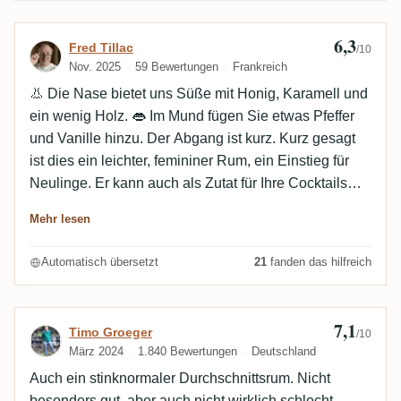
6,3
Bewertung von Fred Tillac
Fred Tillac
/10
Nov. 2025
59 Bewertungen
Frankreich
👃 Die Nase bietet uns Süße mit Honig, Karamell und
ein wenig Holz. 👄 Im Mund fügen Sie etwas Pfeffer
und Vanille hinzu. Der Abgang ist kurz. Kurz gesagt
ist dies ein leichter, femininer Rum, ein Einstieg für
Neulinge. Er kann auch als Zutat für Ihre Cocktails
dienen 🍹.
Mehr lesen
Automatisch übersetzt
21
fanden das hilfreich
7,1
Bewertung von Timo Groeger
Timo Groeger
/10
März 2024
1.840 Bewertungen
Deutschland
Auch ein stinknormaler Durchschnittsrum. Nicht
besonders gut, aber auch nicht wirklich schlecht.