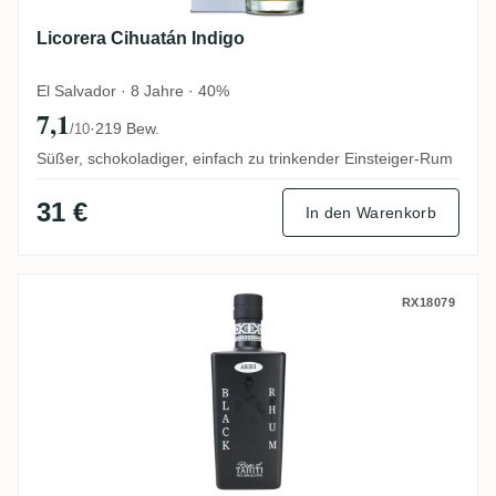
Licorera Cihuatán Indigo
El Salvador · 8 Jahre · 40%
7,1
·
219 Bew.
/10
Süßer, schokoladiger, einfach zu trinkender Einsteiger-Rum
31 €
In den Warenkorb
Ariki Black Rhum
RX18079