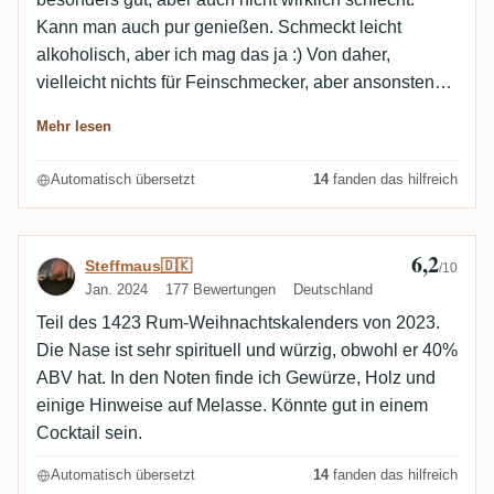
Kann man auch pur genießen. Schmeckt leicht
alkoholisch, aber ich mag das ja :) Von daher,
vielleicht nichts für Feinschmecker, aber ansonsten
okay.
Mehr lesen
Automatisch übersetzt
14
fanden das hilfreich
6,2
Bewertung von Steffmaus🇩🇰
Steffmaus🇩🇰
/10
Jan. 2024
177 Bewertungen
Deutschland
Teil des 1423 Rum-Weihnachtskalenders von 2023.
Die Nase ist sehr spirituell und würzig, obwohl er 40%
ABV hat. In den Noten finde ich Gewürze, Holz und
einige Hinweise auf Melasse. Könnte gut in einem
Cocktail sein.
Automatisch übersetzt
14
fanden das hilfreich