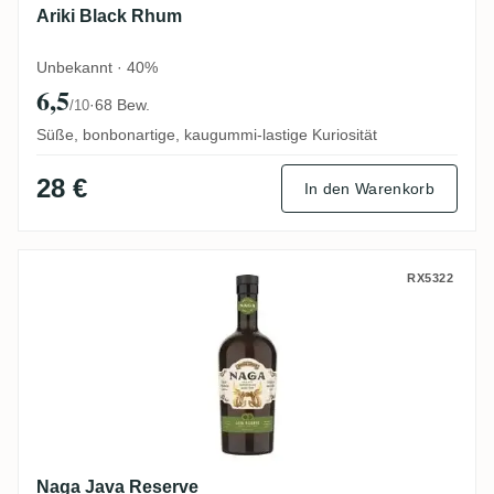
Ariki Black Rhum
Unbekannt · 40%
6,5
·
68 Bew.
/10
Süße, bonbonartige, kaugummi-lastige Kuriosität
28 €
In den Warenkorb
Naga Java Reserve
RX5322
Naga Java Reserve