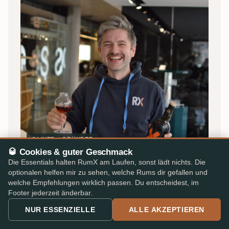
OLIVER · GRÜNDER
🥃 Cookies & guter Geschmack
Die Essentials halten RumX am Laufen, sonst lädt nichts. Die
Von Rum-Liebhabern, für Rum-
optionalen helfen mir zu sehen, welche Rums dir gefallen und
Liebhaber
welche Empfehlungen wirklich passen. Du entscheidest, im
Footer jederzeit änderbar.
Ich bin Oliver, und RumX begann 2018 als kleines
NUR ESSENZIELLE
ALLE AKZEPTIEREN
Herzensprojekt in Stuttgart, damals unter dem Namen
Rum Tasting Notes
.