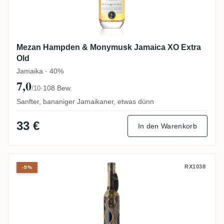
Mezan Hampden & Monymusk Jamaica XO Extra
Old
Jamaika · 40%
7,0
·
108 Bew.
/10
Sanfter, bananiger Jamaikaner, etwas dünn
33 €
In den Warenkorb
Licores Veracruz Mocambo 20 Years Edici
RX1038
-9%