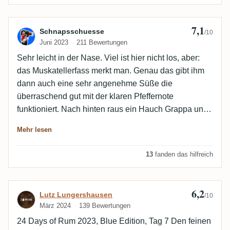
7,1
Bewertung von Schnapsschuesse
Schnapsschuesse
/10
Juni 2023
211 Bewertungen
Sehr leicht in der Nase. Viel ist hier nicht los, aber:
das Muskatellerfass merkt man. Genau das gibt ihm
dann auch eine sehr angenehme Süße die
überraschend gut mit der klaren Pfeffernote
funktioniert. Nach hinten raus ein Hauch Grappa und
eine sanfte, sogar angenehme Schärfe - an sich aber
Mehr lesen
mild und nicht alkoholisch. Bin sehr überrascht hier.
Sehr, sehr langweilige Nase aber geschmacklich
13
fanden das hilfreich
dann durchaus eigen - der sollte öde sein, ist mir aber
absolut gefällig. Sehr ungewohnte Kombi. Nachtrag:
leider enorm flach nach einigen Krachern. Autsch...
6,2
Bewertung von Lutz Lungershausen
Lutz Lungershausen
/10
März 2024
139 Bewertungen
24 Days of Rum 2023, Blue Edition, Tag 7 Den feinen