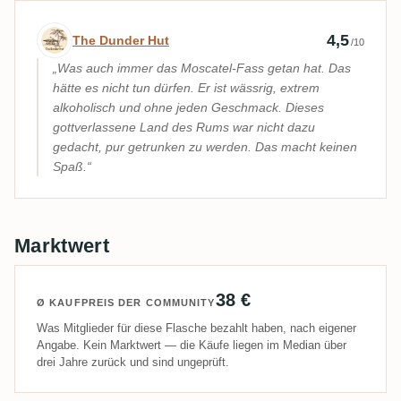
Expertenbewertung von The Dunder Hut
4,5
The Dunder Hut
/10
Was auch immer das Moscatel-Fass getan hat. Das
hätte es nicht tun dürfen. Er ist wässrig, extrem
alkoholisch und ohne jeden Geschmack. Dieses
gottverlassene Land des Rums war nicht dazu
gedacht, pur getrunken zu werden. Das macht keinen
Spaß.
Marktwert
38 €
Ø KAUFPREIS DER COMMUNITY
Was Mitglieder für diese Flasche bezahlt haben, nach eigener
Angabe. Kein Marktwert — die Käufe liegen im Median über
drei Jahre zurück und sind ungeprüft.