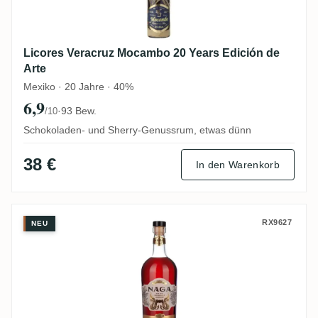
Licores Veracruz Mocambo 20 Years Edición de
Arte
Mexiko · 20 Jahre · 40%
6,9
·
93 Bew.
/10
Schokoladen- und Sherry-Genussrum, etwas dünn
38 €
In den Warenkorb
Naga Edition Anggur
RX9627
NEU