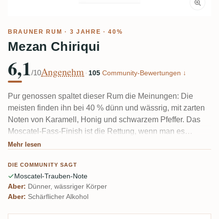
BRAUNER RUM
· 3 JAHRE · 40%
Mezan Chiriqui
6,1
Angenehm
/10
·
105
Community-Bewertungen ↓
Pur genossen spaltet dieser Rum die Meinungen: Die
meisten finden ihn bei 40 % dünn und wässrig, mit zarten
Noten von Karamell, Honig und schwarzem Pfeffer. Das
Moscatel-Fass-Finish ist die Rettung, wenn man es
bemerkt – sanfte Süße, eine Moscatel-Traube-Note, sogar
Mehr lesen
ein Hauch von Grappa. Einige sagen, er funktioniert
DIE COMMUNITY SAGT
besser in Cocktails oder einem Old Fashioned als im
Moscatel-Trauben-Note
Verkostungsglas.
Aber:
Dünner, wässriger Körper
Aber:
Schärflicher Alkohol