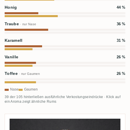
Honig
44 %
Traube
36 %
· nur Nase
Karamell
31 %
Vanille
26 %
Toffee
26 %
· nur Gaumen
Nase
Gaumen
39 der 105 hinterließen ausführliche Verkostungseindrücke · Klick auf
ein Aroma zeigt ähnliche Rums