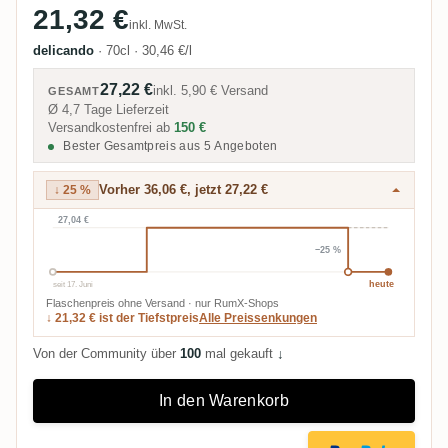
21,32 €
inkl. MwSt.
delicando
·
70cl
·
30,46 €/l
27,22 €
inkl.
5,90 €
Versand
GESAMT
Ø 4,7 Tage Lieferzeit
Versandkostenfrei ab
150 €
Bester Gesamtpreis aus 5 Angeboten
Vorher 36,06 €, jetzt 27,22 €
↓ 25 %
27,04 €
−25 %
seit 17. Juni
heute
Flaschenpreis ohne Versand · nur RumX-Shops
↓ 21,32 € ist der Tiefstpreis
Alle Preissenkungen
Von der Community über
100
mal gekauft
↓
In den Warenkorb