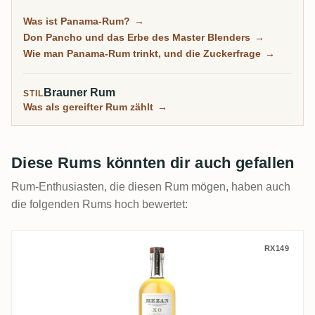
trägt die Handschrift eines Mannes, des kubanischen
Was ist Panama-Rum?
→
Master Blenders Don Pancho. Es ist der freundliche
Don Pancho und das Erbe des Master Blenders
→
Einstieg in gereiften Rum, weich und rund, auch wenn
Wie man Panama-Rum trinkt, und die Zuckerfrage
→
manche Flaschen zur Süße neigen.
Brauner Rum
STIL
Was als gereifter Rum zählt
→
Diese Rums könnten dir auch gefallen
Rum-Enthusiasten, die diesen Rum mögen, haben auch
die folgenden Rums hoch bewertet:
Mezan Hampden & Monymusk Jamaica XO 
RX149