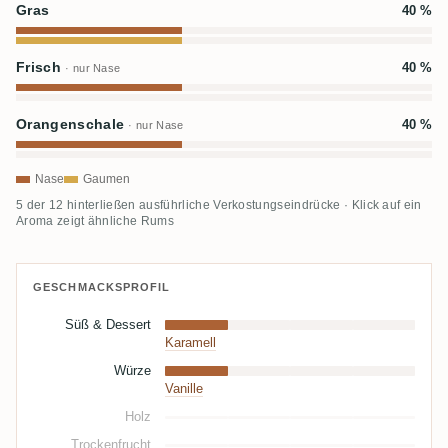
Gras
40 %
Frisch
40 %
· nur Nase
Orangenschale
40 %
· nur Nase
Nase
Gaumen
5 der 12 hinterließen ausführliche Verkostungseindrücke · Klick auf ein
Aroma zeigt ähnliche Rums
GESCHMACKSPROFIL
Süß & Dessert
Karamell
Würze
Vanille
Holz
Trockenfrucht