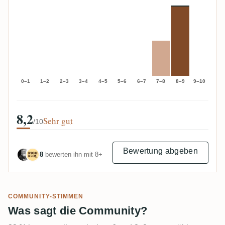
0–1
1–2
2–3
3–4
4–5
5–6
6–7
7–8
8–9
9–10
8,2
Sehr gut
/10
Bewertung abgeben
8
bewerten ihn mit 8+
COMMUNITY-STIMMEN
Was sagt die Community?