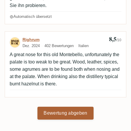
Sie ihn probieren.
Automatisch übersetzt
8,5
Bewertung von Righrum
Righrum
/10
Dez. 2024
402 Bewertungen
Italien
A great nose for this old Montebello, unfortunately the
palate is too weak to be great. Wood, leather, spices,
some agrumes are to be found both when nosing and
at the palate. When drinking also the distillery typical
burnt hazelnut is there.
Bewertung abgeben