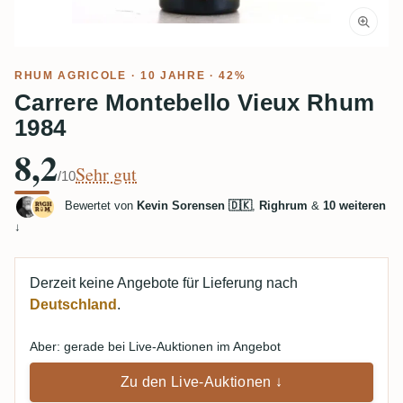
RHUM AGRICOLE
· 10 JAHRE · 42%
Carrere Montebello Vieux Rhum
1984
8,2
Sehr gut
/10
Bewertet von
Kevin Sorensen 🇩🇰
,
Righrum
&
10 weiteren
↓
Derzeit keine Angebote für Lieferung nach
Deutschland
.
Aber: gerade bei Live-Auktionen im Angebot
Zu den Live-Auktionen ↓