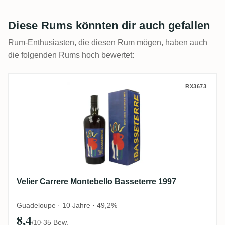
Diese Rums könnten dir auch gefallen
Rum-Enthusiasten, die diesen Rum mögen, haben auch
die folgenden Rums hoch bewertet:
Velier Carrere Montebello Basseterre 1997
RX3673
Velier Carrere Montebello Basseterre 1997
Guadeloupe · 10 Jahre · 49,2%
8,4
·
35 Bew.
/10