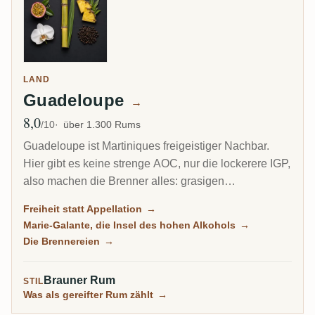
LAND
Guadeloupe
→
8,0
Ø Bewertung
/10
über 1.300 Rums
Guadeloupe ist Martiniques freigeistiger Nachbar.
Hier gibt es keine strenge AOC, nur die lockerere IGP,
also machen die Brenner alles: grasigen
Zuckerrohrsaft-Agricole, reicheren Melasse-
Freiheit statt Appellation
→
Traditionnel und auf der kleinen Insel Marie-Galante
Marie-Galante, die Insel des hohen Alkohols
→
einige der kraftvollsten Rums der Karibik.
Die Brennereien
→
Brauner Rum
STIL
Was als gereifter Rum zählt
→