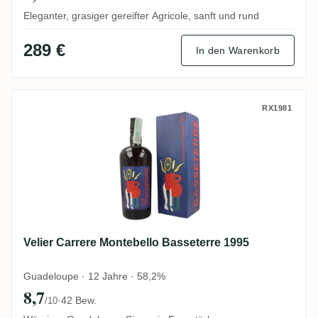
Eleganter, grasiger gereifter Agricole, sanft und rund
289 €
In den Warenkorb
Velier Carrere Montebello Basseterre 1995
RX1981
Velier Carrere Montebello Basseterre 1995
Guadeloupe · 12 Jahre · 58,2%
8,7
·
42 Bew.
/10