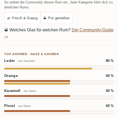
So ordnet die Community diesen Rum ein. Jede Kategorie führt dich zu
ähnlichen Rums.
🌿
Frisch & Grasig
🥃
Pur genießen
🥃
Welches Glas für welchen Rum?
Der Community-Guide
→
TOP-AROMEN · NASE & GAUMEN
Leder
80 %
· nur Gaumen
Orange
60 %
Karamell
60 %
· nur Nase
Floral
60 %
· nur Nase