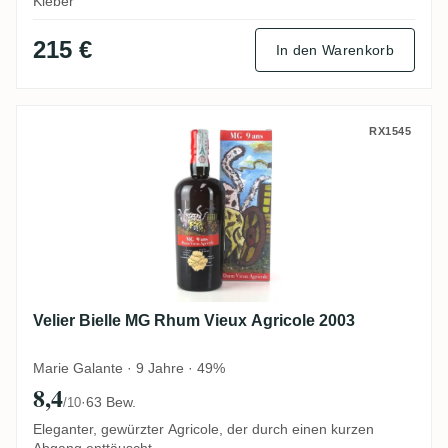
Kleber
215 €
In den Warenkorb
Velier Bielle MG Rhum Vieux Agricole 200
RX1545
Velier Bielle MG Rhum Vieux Agricole 2003
Marie Galante · 9 Jahre · 49%
8,4
·
63 Bew.
/10
Eleganter, gewürzter Agricole, der durch einen kurzen
Abgang enttäuscht.