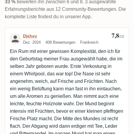
33 %
bewerten ihn zwischen 6 und 8. 3 ausgewählte
Erfahrungsberichte aus 12 Community-Bewertungen. Die
komplette Liste findest du in unserer App.
7,8
Bewertung von Djehey
Djehey
/10
Dez. 2024
408 Bewertungen
Frankreich
Ein Rum mit einer gewissen Komplexität, den ich für
den Geburtstag meiner Frau ausgewählt habe, die im
selben Jahr geboren wurde. Erste Verkostung in
einem Whirlpool, das war top! Die Nase ist sehr
angenehm, weich, auf Frische und Früchten. Nach
ein wenig Belüftung kann man fast in ihn eintauchen,
um alle Aromen zu genießen. Man nimmt auch eine
leichte, feuchte Holznote wahr. Der Mund beginnt
intensiv mit Früchten, bevor er einer kleinen pfeffrigen
Frische Platz macht. Die Mitte des Mundes ist recht
flach. Der Abgang wird dann erdiger mit Tee, Leder
und Bittermandel. Im ganzen Mund hat man einen