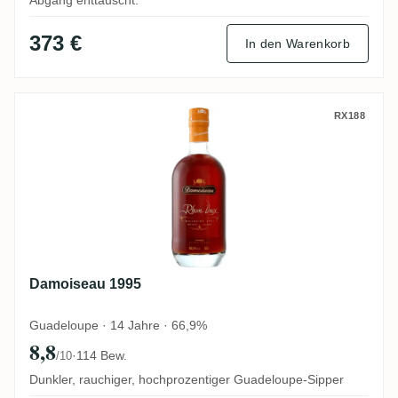
373 €
In den Warenkorb
Damoiseau 1995
RX188
Damoiseau 1995
Guadeloupe · 14 Jahre · 66,9%
8,8
·
114 Bew.
/10
Dunkler, rauchiger, hochprozentiger Guadeloupe-Sipper