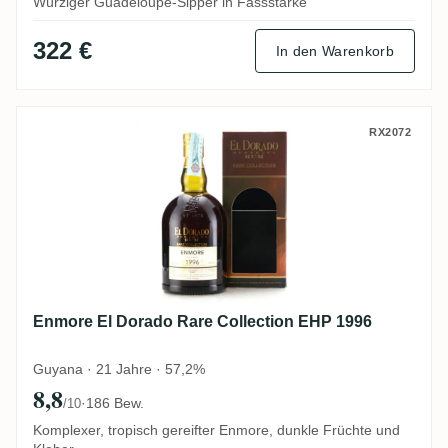
Würziger Guadeloupe-Sipper in Fassstärke
322 €
In den Warenkorb
Enmore El Dorado Rare Collection EHP 19
RX2072
Enmore El Dorado Rare Collection EHP 1996
Guyana · 21 Jahre · 57,2%
8,8
·
186 Bew.
/10
Komplexer, tropisch gereifter Enmore, dunkle Früchte und