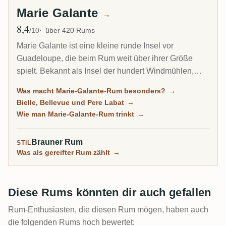
Marie Galante
→
8,4
Ø Bewertung
/10
über 420 Rums
Marie Galante ist eine kleine runde Insel vor
Guadeloupe, die beim Rum weit über ihrer Größe
spielt. Bekannt als Insel der hundert Windmühlen,
macht sie kraftvollen, hochprozentigen Agricole, oft
Was macht Marie-Galante-Rum besonders?
→
mit 59 Prozent und mehr abgefüllt, aus drei aktiven
Bielle, Bellevue und Pere Labat
→
Brennereien. Für Agricole-Liebhaber ist sie eine der
Wie man Marie-Galante-Rum trinkt
→
charaktervollsten Ecken der französischen Rumwelt.
Brauner Rum
STIL
Was als gereifter Rum zählt
→
Diese Rums könnten dir auch gefallen
Rum-Enthusiasten, die diesen Rum mögen, haben auch
die folgenden Rums hoch bewertet: