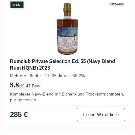
Rumclub Private Selection Ed. 55 (Navy 
RX24495
NEU
Rumclub Private Selection Ed. 55 (Navy Blend
Rum HQNB) 2025
Mehrere Länder · 11–35 Jahre · 59,2%
8,8
·
47 Bew.
/10
Komplexer Navy-Blend mit Eichen- und Trockenfruchtnoten,
pur genossen
285 €
In den Warenkorb