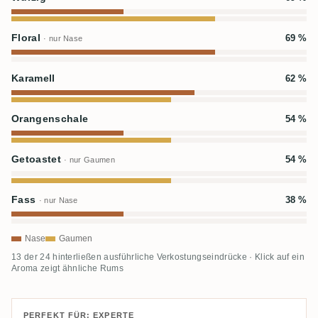
Floral
69 %
· nur Nase
Karamell
62 %
Orangenschale
54 %
Getoastet
54 %
· nur Gaumen
Fass
38 %
· nur Nase
Nase
Gaumen
13 der 24 hinterließen ausführliche Verkostungseindrücke · Klick auf ein
Aroma zeigt ähnliche Rums
PERFEKT FÜR: EXPERTE