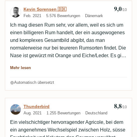
9,0
Bewertung von Kevin Sorensen 🇩🇰
Kevin Sorensen 🇩🇰
/10
Feb. 2021
5.576 Bewertungen
Dänemark
Ich mag diesen Rum sehr, vor allem, weil es sich um
einen billigeren Rum handelt, der ein ausgewogenes
und komplexes Gesamtbild abgibt, das man
normalerweise nur bei teureren Rumsorten findet. Die
Nase ist gewürzt mit Orange und Eiche/Leder. Es gibt
auch eine leichte blumige Note mit Karamell am
Mehr lesen
Ende. Am Gaumen ist er komplex und gut
ausgewogen mit Früchten und Gewürzen. Ich kann
Automatisch übersetzt
auch getoastete Eiche und Rauch entdecken. Der
Abgang ist lang und eichig/rauchig mit Früchten.
8,8
Bewertung von Thunderbird
Thunderbird
/10
Aug. 2021
1.255 Bewertungen
Deutschland
Ein vielschichtiger hervorragender Agricole, bei dem
ein angenehmes Wechselspiel zwischen Holz, süsse