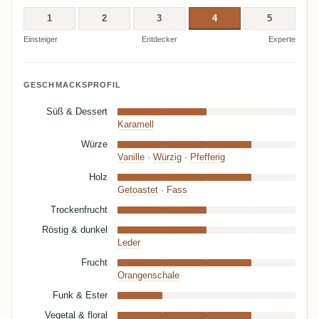
1
2
3
4
5
Einsteiger
Entdecker
Experte
GESCHMACKSPROFIL
Süß & Dessert
Karamell
Würze
Vanille
·
Würzig
·
Pfefferig
Holz
Getoastet
·
Fass
Trockenfrucht
Röstig & dunkel
Leder
Frucht
Orangenschale
Funk & Ester
Vegetal & floral