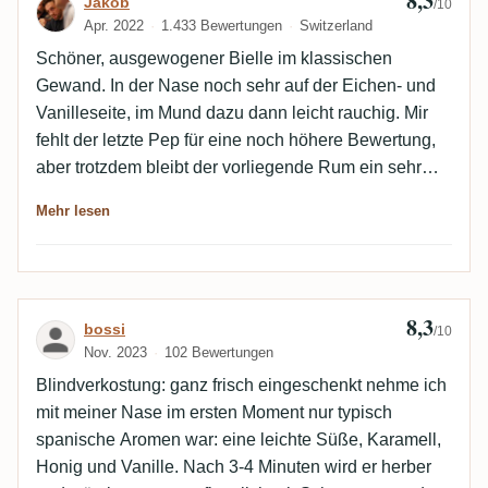
8,3
Bewertung von Jakob
Jakob
/10
Apr. 2022
1.433 Bewertungen
Switzerland
Schöner, ausgewogener Bielle im klassischen
Gewand. In der Nase noch sehr auf der Eichen- und
Vanilleseite, im Mund dazu dann leicht rauchig. Mir
fehlt der letzte Pep für eine noch höhere Bewertung,
aber trotzdem bleibt der vorliegende Rum ein sehr
schöner Vertreter aus Marie Galante.
Mehr lesen
8,3
Bewertung von bossi
bossi
/10
Nov. 2023
102 Bewertungen
Blindverkostung: ganz frisch eingeschenkt nehme ich
mit meiner Nase im ersten Moment nur typisch
spanische Aromen war: eine leichte Süße, Karamell,
Honig und Vanille. Nach 3-4 Minuten wird er herber