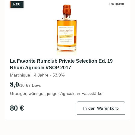
La Favorite Rumclub Private Selection E
RX10490
NEU
La Favorite Rumclub Private Selection Ed. 19
Rhum Agricole VSOP 2017
Martinique · 4 Jahre · 53,9%
8,0
·
67 Bew.
/10
Grasiger, würziger, junger Agricole in Fassstärke
80 €
In den Warenkorb