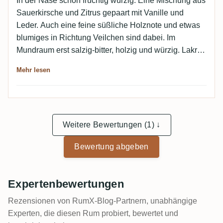
In der Nase schön fruchtig würzig. Eine Mischung aus
Sauerkirsche und Zitrus gepaart mit Vanille und
Leder. Auch eine feine süßliche Holznote und etwas
blumiges in Richtung Veilchen sind dabei. Im
Mundraum erst salzig-bitter, holzig und würzig. Lakritz
und Kardamom. Das bittere bleibt, geht aber in etwas
Mehr lesen
wie Grapefruitschale über. Im Abgang bleibt es bitter
holzig und dann kommt am Ende herbes Zuckerrohr.
Weitere Bewertungen (1) ↓
Bewertung abgeben
Expertenbewertungen
Rezensionen von RumX-Blog-Partnern, unabhängige
Experten, die diesen Rum probiert, bewertet und