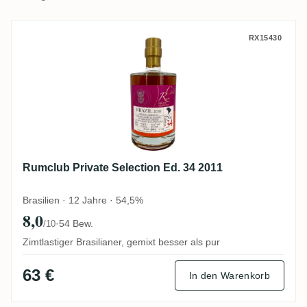
Rumclub Private Selection Ed. 34 2011
RX15430
Rumclub Private Selection Ed. 34 2011
Brasilien · 12 Jahre · 54,5%
8,0
·
54 Bew.
/10
Zimtlastiger Brasilianer, gemixt besser als pur
63 €
In den Warenkorb