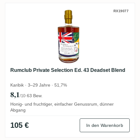
Rumclub Private Selection Ed. 43 Deadset
RX19077
Rumclub Private Selection Ed. 43 Deadset Blend
Karibik · 3–29 Jahre · 51,7%
8,1
·
63 Bew.
/10
Honig- und fruchtiger, einfacher Genussrum, dünner
Abgang
105 €
In den Warenkorb