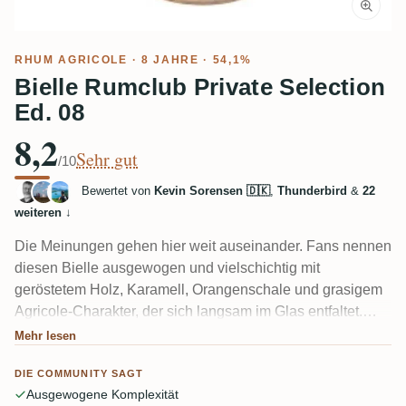
RHUM AGRICOLE
· 8 JAHRE · 54,1%
Bielle Rumclub Private Selection
Ed. 08
8,2
Sehr gut
/10
Bewertet von
Kevin Sorensen 🇩🇰
,
Thunderbird
&
22
weiteren
↓
Die Meinungen gehen hier weit auseinander. Fans nennen
diesen Bielle ausgewogen und vielschichtig mit
geröstetem Holz, Karamell, Orangenschale und grasigem
Agricole-Charakter, der sich langsam im Glas entfaltet.
Andere meinen, die 8 Jahre Reifezeit reichen nicht ganz –
Mehr lesen
der Alkohol sticht durch und einige Verkoster bemängeln
DIE COMMUNITY SAGT
einen leicht künstlichen Orangen- oder "künstlichen
Ausgewogene Komplexität
Süßstoff"-Ton im Abgang. Ein Agricole in Fassstärke, der