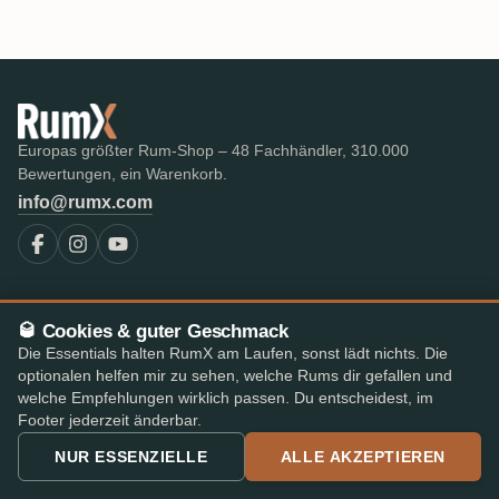
Europas größter Rum-Shop – 48 Fachhändler, 310.000
Bewertungen, ein Warenkorb.
info@rumx.com
SHOP
WISSEN
🥃 Cookies & guter Geschmack
Alle Rums
Was ist Rum?
Die Essentials halten RumX am Laufen, sonst lädt nichts. Die
Bestseller
FAQ & Glossar
optionalen helfen mir zu sehen, welche Rums dir gefallen und
Die besten Rums im Test
Expert-Reviews
welche Empfehlungen wirklich passen. Du entscheidest, im
Auktionen
Alle Blogbeiträge
Footer jederzeit änderbar.
RumX Awards
Rum-Länder
NUR ESSENZIELLE
ALLE AKZEPTIEREN
Merch
Destillerien
Abfüller