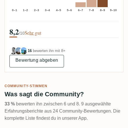
0–1
1–2
2–3
3–4
4–5
5–6
6–7
7–8
8–9
9–10
8,2
Sehr gut
/10
16
bewerten ihn mit 8+
Bewertung abgeben
COMMUNITY-STIMMEN
Was sagt die Community?
33 %
bewerten ihn zwischen 6 und 8. 9 ausgewählte
Erfahrungsberichte aus 24 Community-Bewertungen. Die
komplette Liste findest du in unserer App.