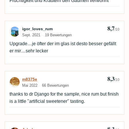
Fruchtigkeit und Kräutern den Gaumen verwöhnt
8,7
Bewertung von igor_loves_rum
igor_loves_rum
/10
Sept. 2021
19 Bewertungen
Upgrade…je öfter der im glas ist desto besser gefällt
er mir…sehr lecker
8,3
Bewertung von m8375e
m8375e
/10
Mai 2022
66 Bewertungen
thanks to dr Django for the sample, nice rum but finish
is a little "artificial sweetener" tasting.