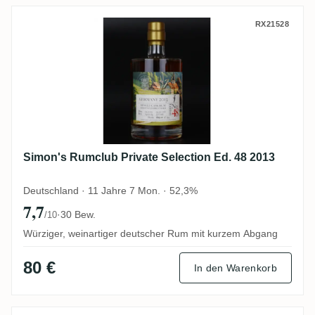
Simon's Rumclub Private Selection Ed. 48
RX21528
Simon's Rumclub Private Selection Ed. 48 2013
Deutschland · 11 Jahre 7 Mon. · 52,3%
7,7
·
30 Bew.
/10
Würziger, weinartiger deutscher Rum mit kurzem Abgang
80 €
In den Warenkorb