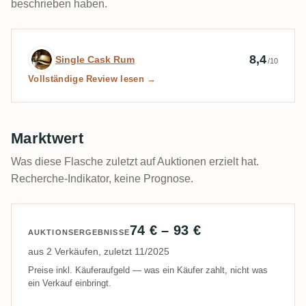
beschrieben haben.
Expertenbewertung von Single Cask Rum
8,4
Single Cask Rum
/10
Vollständige Review lesen →
Marktwert
Was diese Flasche zuletzt auf Auktionen erzielt hat.
Recherche-Indikator, keine Prognose.
74 € – 93 €
AUKTIONSERGEBNISSE
aus 2 Verkäufen, zuletzt 11/2025
Preise inkl. Käuferaufgeld — was ein Käufer zahlt, nicht was
ein Verkauf einbringt.