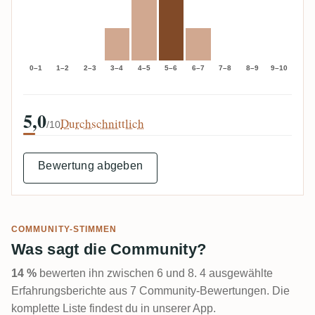
0–1
1–2
2–3
3–4
4–5
5–6
6–7
7–8
8–9
9–10
5,0
Durchschnittlich
/10
Bewertung abgeben
COMMUNITY-STIMMEN
Was sagt die Community?
14 %
bewerten ihn zwischen 6 und 8. 4 ausgewählte
Erfahrungsberichte aus 7 Community-Bewertungen. Die
komplette Liste findest du in unserer App.