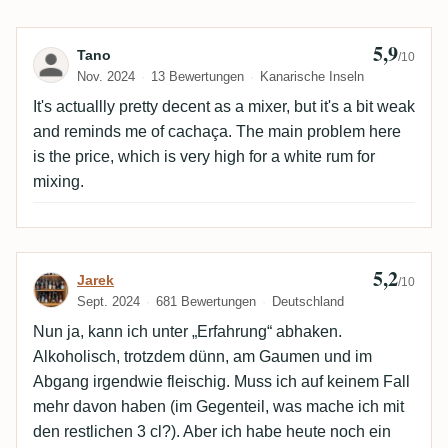
5,9
Bewertung von Tano
Tano
/10
Nov. 2024
13 Bewertungen
Kanarische Inseln
It's actuallly pretty decent as a mixer, but it's a bit weak
and reminds me of cachaça. The main problem here
is the price, which is very high for a white rum for
mixing.
5,2
Bewertung von Jarek
Jarek
/10
Sept. 2024
681 Bewertungen
Deutschland
Nun ja, kann ich unter „Erfahrung“ abhaken.
Alkoholisch, trotzdem dünn, am Gaumen und im
Abgang irgendwie fleischig. Muss ich auf keinem Fall
mehr davon haben (im Gegenteil, was mache ich mit
den restlichen 3 cl?). Aber ich habe heute noch ein