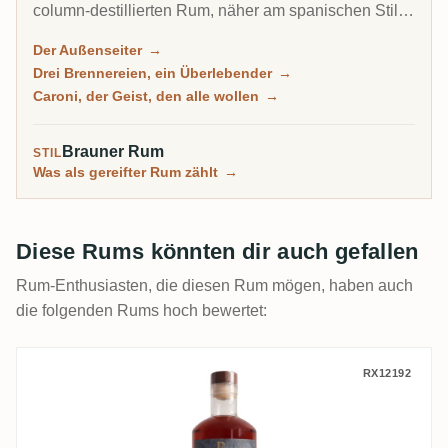
column-destillierten Rum, näher am spanischen Stil
als am schweren Pot-Still-Funk von Jamaika oder
Der Außenseiter
→
Guyana. Es ist die Heimat von Angostura, dem
Drei Brennereien, ein Überlebender
→
berühmtesten Bitter der Welt, und von Caroni, der
Caroni, der Geist, den alle wollen
→
begehrtesten geschlossenen Brennerei im Rum.
Brauner Rum
STIL
Was als gereifter Rum zählt
→
Diese Rums könnten dir auch gefallen
Rum-Enthusiasten, die diesen Rum mögen, haben auch
die folgenden Rums hoch bewertet:
Ten Cane RA Trinidad Rum 2008
RX12192