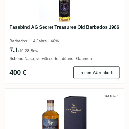
Fassbind AG Secret Treasures Old Barbados 1986
Barbados · 14 Jahre · 40%
7,1
·
28 Bew.
/10
Schöne Nase, verwässerter, dünner Gaumen
400 €
In den Warenkorb
RA Cuba Rum (CADC Finish) 2015
RX11628