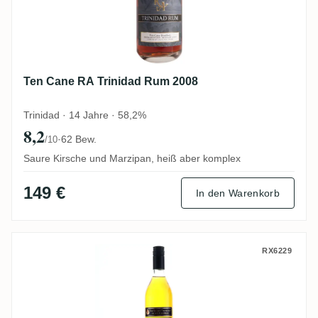
Ten Cane RA Trinidad Rum 2008
Trinidad · 14 Jahre · 58,2%
8,2
·
62 Bew.
/10
Saure Kirsche und Marzipan, heiß aber komplex
149 €
In den Warenkorb
Fassbind AG Secret Treasures Old Barba
RX6229