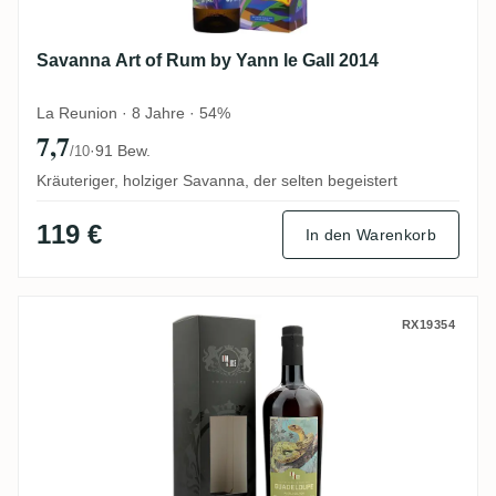
Savanna Art of Rum by Yann le Gall 2014
La Reunion · 8 Jahre · 54%
7,7
·
91 Bew.
/10
Kräuteriger, holziger Savanna, der selten begeistert
119 €
In den Warenkorb
Romdeluxe Poisson Guadeloupe (Pueblo d
RX19354