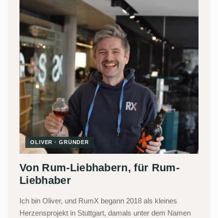
OLIVER · GRÜNDER
Von Rum-Liebhabern, für Rum-
Liebhaber
Ich bin Oliver, und RumX begann 2018 als kleines
Herzensprojekt in Stuttgart, damals unter dem Namen