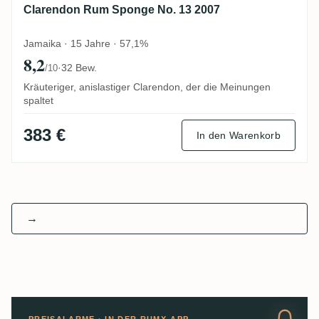
Clarendon Rum Sponge No. 13 2007
Jamaika · 15 Jahre · 57,1%
8,2
·
32 Bew.
/10
Kräuteriger, anislastiger Clarendon, der die Meinungen
spaltet
383 €
In den Warenkorb
→