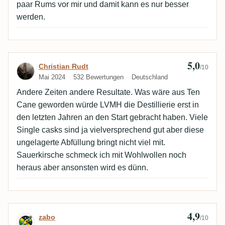
paar Rums vor mir und damit kann es nur besser
werden.
5,0
Bewertung von Christian Rudt
Christian Rudt
/10
Mai 2024
532 Bewertungen
Deutschland
Andere Zeiten andere Resultate. Was wäre aus Ten
Cane geworden würde LVMH die Destillierie erst in
den letzten Jahren an den Start gebracht haben. Viele
Single casks sind ja vielversprechend gut aber diese
ungelagerte Abfüllung bringt nicht viel mit.
Sauerkirsche schmeck ich mit Wohlwollen noch
heraus aber ansonsten wird es dünn.
4,9
Bewertung von zabo
zabo
/10