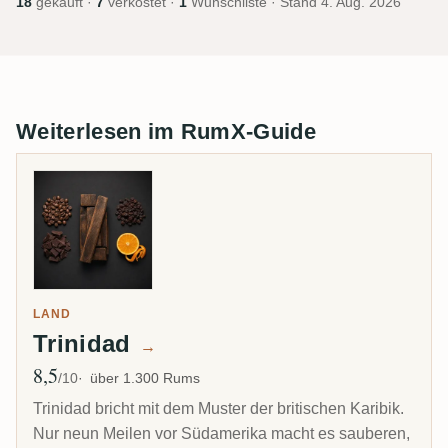
18
gekauft ·
7
verkostet ·
1
Wunschliste · Stand
4. Aug. 2026
Weiterlesen im RumX-Guide
LAND
Trinidad
→
8,5
Ø Bewertung
/10
über 1.300 Rums
Trinidad bricht mit dem Muster der britischen Karibik.
Nur neun Meilen vor Südamerika macht es sauberen,