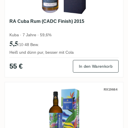
RA Cuba Rum (CADC Finish) 2015
Kuba · 7 Jahre · 59,6%
5,5
·
48 Bew.
/10
Heiß und dünn pur, besser mit Cola
55 €
In den Warenkorb
Savanna Art of Rum by Yann le Gall 2014
RX19664