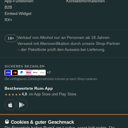
App-Funktionen
Kontaktinformationen
B2B
Embed-Widget
RX+
Verkauf von Alkohol nur an Personen ab 18 Jahren.
18+
Versand mit Altersverifikation durch unsere Shop-Partner
– der Paketbote prüft den Ausweis bei Lieferung.
SICHERES BEZAHLEN
+7
Die verfügbaren Zahlungsmethoden können je nach Shop variieren.
Bestbewertete Rum-App
4,8
· im App Store und Play Store
★★★★★
🥃 Cookies & guter Geschmack
© 2026 RumX
Die Essentials halten RumX am Laufen, sonst lädt nichts. Die