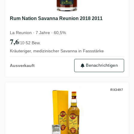
Rum Nation Savanna Reunion 2018 2011
La Reunion · 7 Jahre · 60,5%
7,6
·
52 Bew.
/10
Kräuteriger, medizinischer Savanna in Fassstärke
Benachrichtigen
Ausverkauft
Cadenhead's Rockley Green Label 1986
RX3497