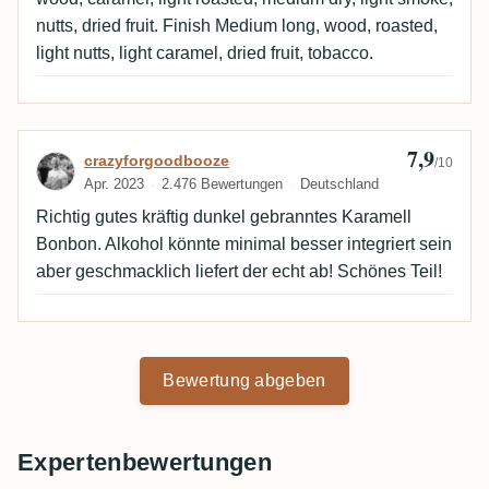
nutts, dried fruit. Finish Medium long, wood, roasted,
light nutts, light caramel, dried fruit, tobacco.
7,9
Bewertung von crazyforgoodbooze
crazyforgoodbooze
/10
Apr. 2023
2.476 Bewertungen
Deutschland
Richtig gutes kräftig dunkel gebranntes Karamell
Bonbon. Alkohol könnte minimal besser integriert sein
aber geschmacklich liefert der echt ab! Schönes Teil!
Bewertung abgeben
Expertenbewertungen