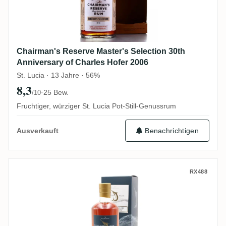
Chairman's Reserve Master's Selection 30th
Anniversary of Charles Hofer 2006
St. Lucia · 13 Jahre · 56%
8,3
·
25 Bew.
/10
Fruchtiger, würziger St. Lucia Pot-Still-Genussrum
Benachrichtigen
Ausverkauft
Bellevue Rum Artesanal Guadeloupe Rum
RX488