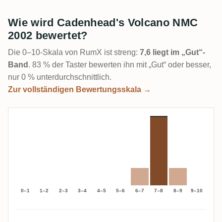
Wie wird Cadenhead's Volcano NMC
2002 bewertet?
Die 0–10-Skala von RumX ist streng:
7,6 liegt im „Gut“-
Band
. 83 % der Taster bewerten ihn mit „Gut“ oder besser,
nur 0 % unterdurchschnittlich.
Zur vollständigen Bewertungsskala →
0–1
1–2
2–3
3–4
4–5
5–6
6–7
7–8
8–9
9–10