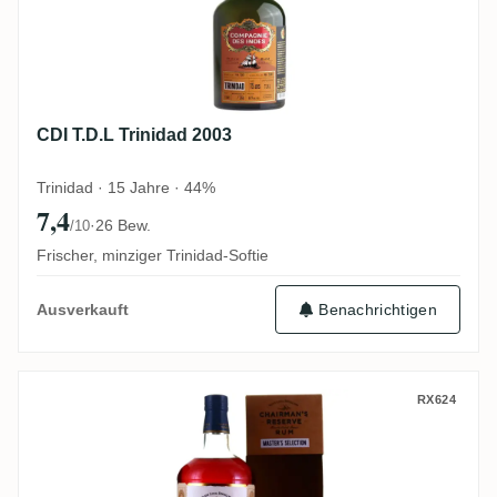
CDI T.D.L Trinidad 2003
Trinidad · 15 Jahre · 44%
7,4
·
26 Bew.
/10
Frischer, minziger Trinidad-Softie
Benachrichtigen
Ausverkauft
Chairman's Reserve Master's Selection 30
RX624