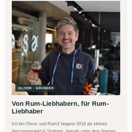
OLIVER · GRÜNDER
Von Rum-Liebhabern, für Rum-
Liebhaber
Ich bin Oliver, und RumX begann 2018 als kleines
Herzensprojekt in Stuttgart, damals unter dem Namen