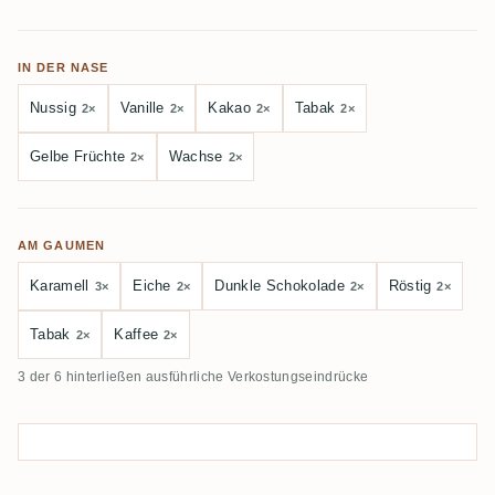
IN DER NASE
Nussig
Vanille
Kakao
Tabak
2×
2×
2×
2×
Gelbe Früchte
Wachse
2×
2×
AM GAUMEN
Karamell
Eiche
Dunkle Schokolade
Röstig
3×
2×
2×
2×
Tabak
Kaffee
2×
2×
3 der 6 hinterließen ausführliche Verkostungseindrücke