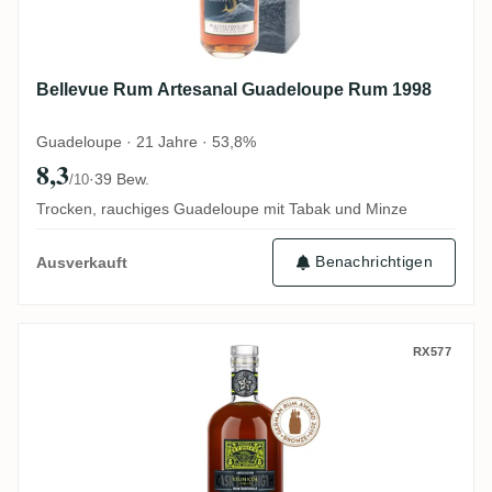
Bellevue Rum Artesanal Guadeloupe Rum 1998
Guadeloupe · 21 Jahre · 53,8%
8,3
·
39 Bew.
/10
Trocken, rauchiges Guadeloupe mit Tabak und Minze
Benachrichtigen
Ausverkauft
Rum Nation Savanna Reunion 2018 2011
RX577