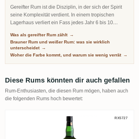
Gereifter Rum ist die Disziplin, in der sich der Spirit
seine Komplexität verdient. In einem tropischen
Lagerhaus verliert ein Fass jedes Jahr 6 bis 10
Prozent seines Inhalts durch Verdunstung. Deshalb
Was als gereifter Rum zählt
→
kann ein 8-jähriger Karibik-Rum tiefer schmecken als
Brauner Rum und weißer Rum: was sie wirklich
ein 20-jähriger Scotch. Diese Übersicht versammelt
unterscheidet
→
jeden Rum auf RumX, der echte Zeit im Holz
Woher die Farbe kommt, und warum sie wenig verrät
→
verbracht hat, mit Community-Bewertungen, die
wirklich reife Rums von bloß dunklen trennen.
Diese Rums könnten dir auch gefallen
Rum-Enthusiasten, die diesen Rum mögen, haben auch
die folgenden Rums hoch bewertet:
CDI T.D.L Trinidad 2003
RX5727