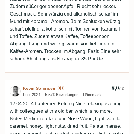
Zudem süßer geriebener Apfel. Riecht sehr lecker.
Geschmack: Sehr würzig und alkoholisch scharf im
Mund mit Karamell-Aromen. Beim Schlucken würzig
scharf, pfeffrig, alkoholisch mit Tonnen von Karamell
und Toffee. Zudem etwas Kaffee, Toffeebonbon.
Abgang: Lang und würzig, wärmt von tief innen mit
Kaffee-Aromen. Trocken im Abgang. Fazit: Eine sehr
schöne Abfüllung aus Nicaragua. 85 Punkte
8,0
Bewertung von Kevin Sorensen 🇩🇰
Kevin Sorensen 🇩🇰
/10
Feb. 2024
5.576 Bewertungen
Dänemark
12.04.2014 Lanternen Kolding Nice relaxing evening
with colleagues at this old bar, which is no more.
Notes Medium dark colour. Nose Wood, light, vanilla,
caramel, honey, light nutts, dried fruit. Palate Intense,
wood, caramel, light roasted, medium dry, light smoke,