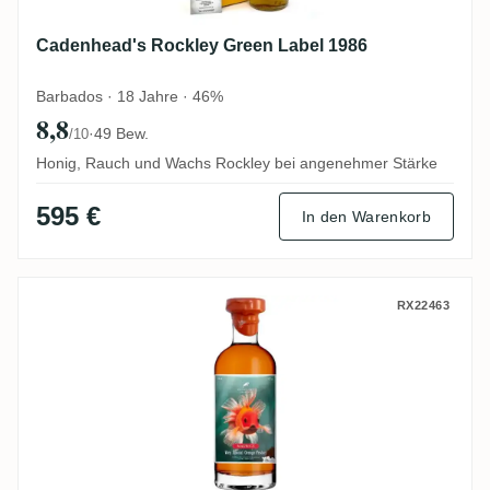
Cadenhead's Rockley Green Label 1986
Barbados · 18 Jahre · 46%
8,8
·
49 Bew.
/10
Honig, Rauch und Wachs Rockley bei angenehmer Stärke
595 €
In den Warenkorb
Vagabond Spirits Grays Rhum VSOP (Very
RX22463