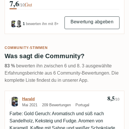
7,6
Gut
/10
Bewertung abgeben
1
bewerten ihn mit 8+
COMMUNITY-STIMMEN
Was sagt die Community?
83 %
bewerten ihn zwischen 6 und 8. 3 ausgewählte
Erfahrungsberichte aus 6 Community-Bewertungen. Die
komplette Liste findest du in unserer App.
8,5
Bewertung von Harald
Harald
/10
Mai 2021
209 Bewertungen
Portugal
Farbe: Gold Geruch: Aromatisch und süß nach
Sandelholz, Keksteig und Fudge. Aromen von
Karamell, Kaffee mit Sahne und weißer Schokolade.