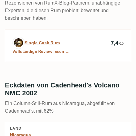
Rezensionen von RumX-Blog-Partnern, unabhängige
Experten, die diesen Rum probiert, bewertet und
beschrieben haben.
Expertenbewertung von Single Cask Rum
7,4
Single Cask Rum
/10
Vollständige Review lesen →
Eckdaten von Cadenhead's Volcano
NMC 2002
Ein Column-Still-Rum aus Nicaragua, abgefüllt von
Cadenhead's, mit 62%.
LAND
Nicaragua