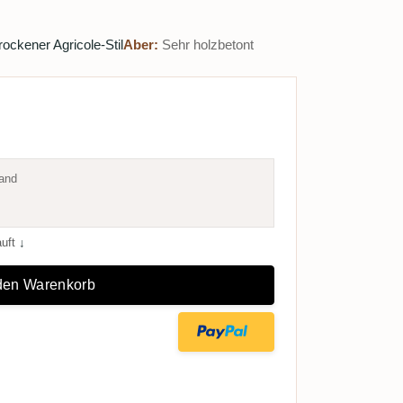
rockener Agricole-Stil
Aber:
Sehr holzbetont
and
auft
↓
 den Warenkorb