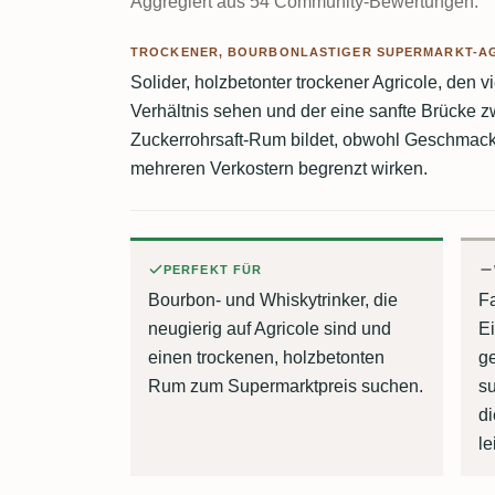
Aggregiert aus 54 Community-Bewertungen.
TROCKENER, BOURBONLASTIGER SUPERMARKT-A
Solider, holzbetonter trockener Agricole, den v
Verhältnis sehen und der eine sanfte Brücke
Zuckerrohrsaft-Rum bildet, obwohl Geschmac
mehreren Verkostern begrenzt wirken.
PERFEKT FÜR
Bourbon- und Whiskytrinker, die
F
neugierig auf Agricole sind und
Ei
einen trockenen, holzbetonten
g
Rum zum Supermarktpreis suchen.
su
d
le