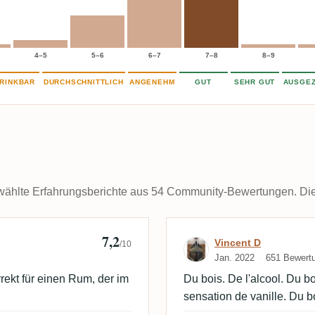
4–5
5–6
6–7
7–8
8–9
RINKBAR
DURCHSCHNITTLICH
ANGENEHM
GUT
SEHR GUT
AUSGEZ
ählte Erfahrungsberichte aus 54 Community-Bewertungen. Die k
7,2
ey
Bewertung von 
Vincent D
/10
Jan. 2022
651 Bewert
rekt für einen Rum, der im
Du bois. De l'alcool. Du b
sensation de vanille. Du b