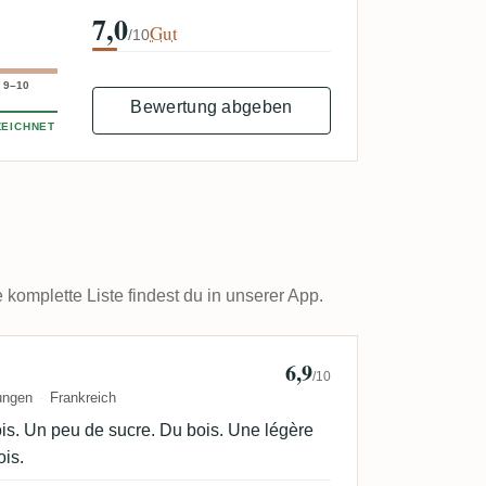
7,0
Gut
/10
9–10
Bewertung abgeben
EICHNET
omplette Liste findest du in unserer App.
6,9
Vincent D
/10
ungen
Frankreich
ois. Un peu de sucre. Du bois. Une légère
ois.