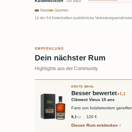
Karamellisiert
· nur Nase
Nase
Gaumen
14 der 54 hinterließen ausführliche Verkostungseindrücke
EMPFEHLUNG
Dein nächster Rum
Highlights aus der Community
ERSTE WAHL
Besser bewertet
+1,1
Clément Vieux 15 ans
Fans von holzbetontem gereifte
8,1
120 €
/10
Diesen Rum entdecken