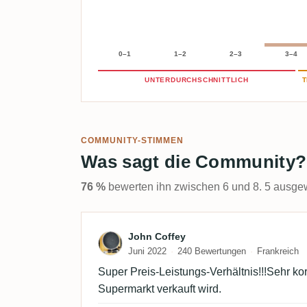
0–1
1–2
2–3
3–4
UNTERDURCHSCHNITTLICH
T
COMMUNITY-STIMMEN
Was sagt die Community?
76 %
bewerten ihn zwischen 6 und 8. 5 ausgew
Bewertung von John Coff
John Coffey
Juni 2022
240 Bewertungen
Frankreich
Super Preis-Leistungs-Verhältnis!!!Sehr kor
Supermarkt verkauft wird.