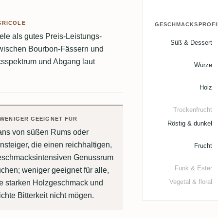
GRICOLE
GESCHMACKSPROFI
iele als gutes Preis-Leistungs-
Süß & Dessert
 zwischen Bourbon-Fässern und
ksspektrum und Abgang laut
Würze
Holz
Trockenfrucht
WENIGER GEEIGNET FÜR
Röstig & dunkel
ans von süßen Rums oder
nsteiger, die einen reichhaltigen,
Frucht
eschmacksintensiven Genussrum
Funk & Ester
chen; weniger geeignet für alle,
Vegetal & floral
ie starken Holzgeschmack und
ichte Bitterkeit nicht mögen.