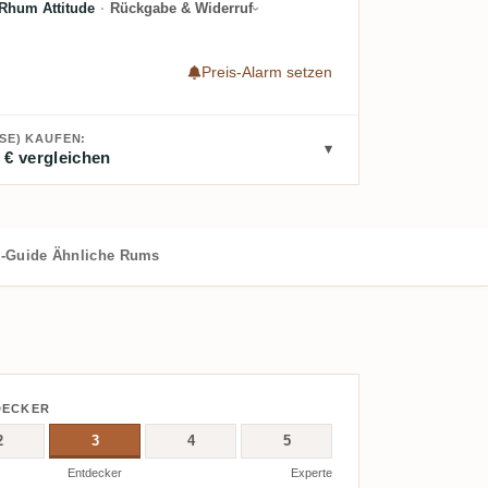
Rhum Attitude
·
Rückgabe & Widerruf
Preis-Alarm setzen
SE) KAUFEN:
 € vergleichen
-Guide
Ähnliche Rums
DECKER
2
3
4
5
Entdecker
Experte