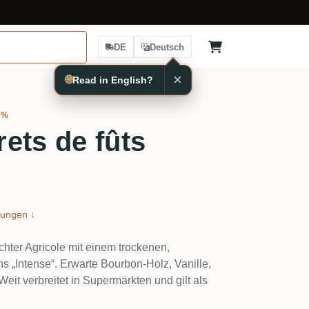
DE
Deutsch
×
🌐
Read in English?
4%
ets de fûts
ungen ↓
hter Agricole mit einem trockenen,
ns „Intense“. Erwarte Bourbon-Holz, Vanille,
it verbreitet in Supermärkten und gilt als