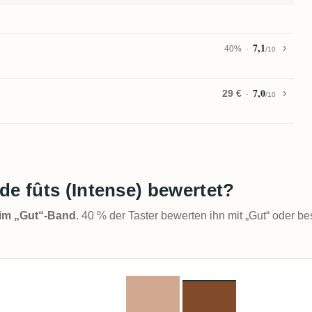
7,1
40%
/10
7,0
29 €
/10
de fûts (Intense) bewertet?
t im „Gut“-Band
. 40 % der Taster bewerten ihn mit „Gut“ oder be