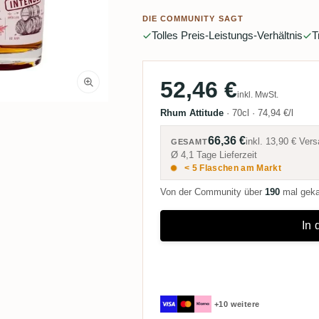
DIE COMMUNITY SAGT
Tolles Preis-Leistungs-Verhältnis
T
52,46 €
inkl. MwSt.
Rhum Attitude
·
70cl
·
74,94 €/l
66,36 €
inkl.
13,90 €
Vers
GESAMT
Ø 4,1 Tage Lieferzeit
< 5 Flaschen am Markt
Von der Community über
190
mal gek
In
+10 weitere