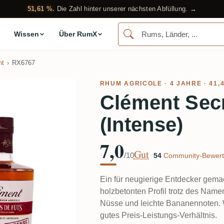
51,61 %.
Die Zahl hinter unserer nächsten Abfüllung. →
Wissen
Über RumX
nt
RX6767
RHUM AGRICOLE
· 4 JAHRE · 41,
Clément Secr
(Intense)
7,0
Gut
/10
·
54
Community-Bewert
Ein für neugierige Entdecker gemac
holzbetonten Profil trotz des Name
Nüsse und leichte Bananennoten. We
gutes Preis-Leistungs-Verhältnis.