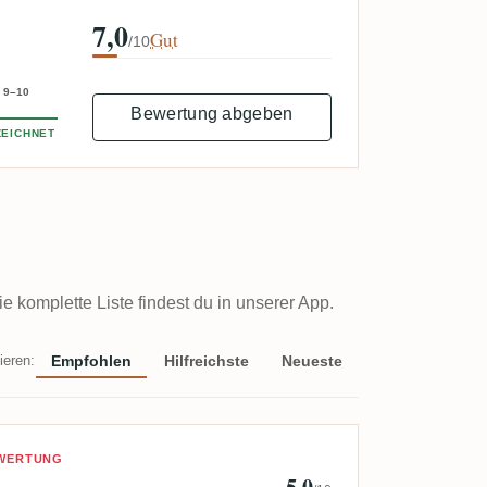
7,0
Gut
/10
9–10
Bewertung abgeben
EICHNET
komplette Liste findest du in unserer App.
ieren:
Empfohlen
Hilfreichste
Neueste
 JonasTh
EWERTUNG
5,0