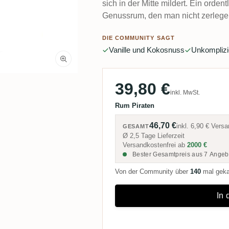
sich in der Mitte mildert. Ein orden
Genussrum, den man nicht zerlege
DIE COMMUNITY SAGT
Vanille und Kokosnuss
Unkomplizi
39,80 €
inkl. MwSt.
Rum Piraten
46,70 €
inkl.
6,90 €
Versa
GESAMT
Ø 2,5 Tage Lieferzeit
Versandkostenfrei ab
2000 €
Bester Gesamtpreis aus 7 Angeb
Von der Community über
140
mal gek
In