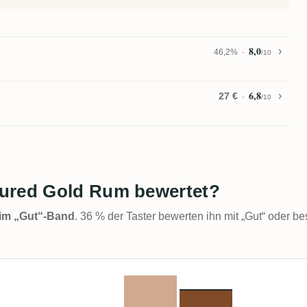
8,0
46,2%
/10
6,8
27 €
/10
tured Gold Rum bewertet?
t im „Gut“-Band
. 36 % der Taster bewerten ihn mit „Gut“ oder be