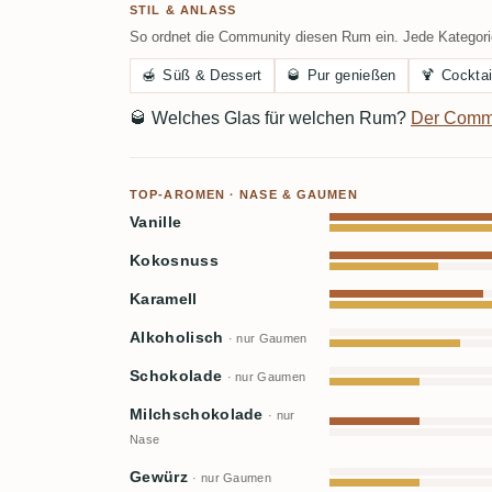
STIL & ANLASS
So ordnet die Community diesen Rum ein. Jede Kategorie
🍯
Süß & Dessert
🥃
Pur genießen
🍹
Cocktai
🥃
Welches Glas für welchen Rum?
Der Comm
TOP-AROMEN · NASE & GAUMEN
Vanille
Kokosnuss
Karamell
Alkoholisch
· nur Gaumen
Schokolade
· nur Gaumen
Milchschokolade
· nur
Nase
Gewürz
· nur Gaumen