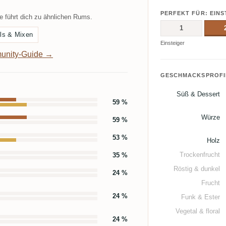
PERFEKT FÜR: EINS
 führt dich zu ähnlichen Rums.
1
ls & Mixen
Einsteiger
unity-Guide →
GESCHMACKSPROFI
Süß & Dessert
59 %
Würze
59 %
53 %
Holz
Trockenfrucht
35 %
Röstig & dunkel
24 %
Frucht
24 %
Funk & Ester
Vegetal & floral
24 %