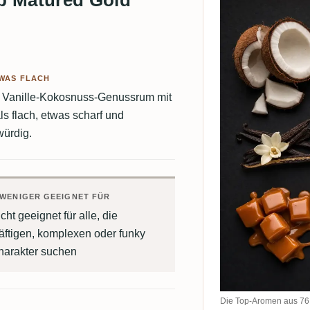
WAS FLACH
en Vanille-Kokosnuss-Genussrum mit
s flach, etwas scharf und
würdig.
WENIGER GEEIGNET FÜR
cht geeignet für alle, die
äftigen, komplexen oder funky
harakter suchen
Die Top-Aromen aus 76 C