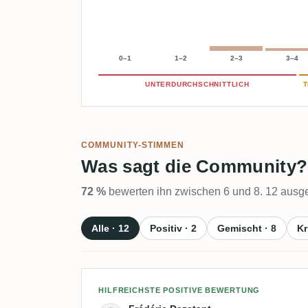
0–1
1–2
2–3
3–4
UNTERDURCHSCHNITTLICH
T
COMMUNITY-STIMMEN
Was sagt die Community?
72 %
bewerten ihn zwischen 6 und 8. 12 ausge
Alle · 12
Positiv · 2
Gemischt · 8
Kr
Bewertung von Frédéric D
HILFREICHSTE POSITIVE BEWERTUNG