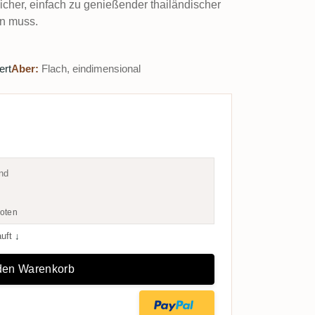
tlicher, einfach zu genießender thailändischer
n muss.
ert
Aber:
Flach, eindimensional
nd
oten
auft
↓
 den Warenkorb