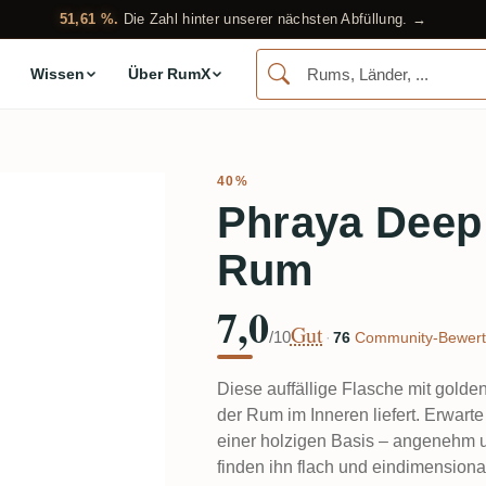
51,61 %.
Die Zahl hinter unserer nächsten Abfüllung. →
Wissen
Über RumX
40%
Phraya Deep
Rum
7,0
Gut
/10
·
76
Community-Bewert
Diese auffällige Flasche mit golde
der Rum im Inneren liefert. Erwart
einer holzigen Basis – angenehm u
finden ihn flach und eindimensional