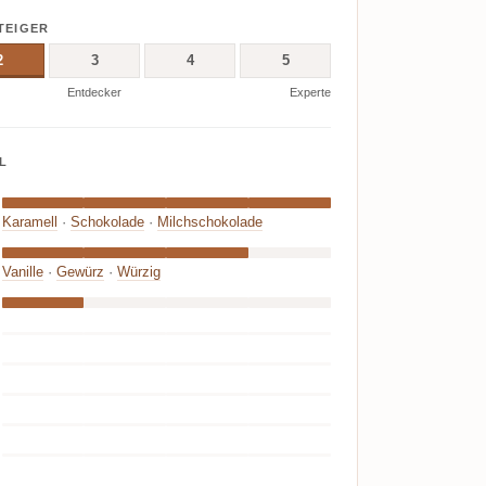
TEIGER
2
3
4
5
Entdecker
Experte
L
Karamell
·
Schokolade
·
Milchschokolade
Vanille
·
Gewürz
·
Würzig