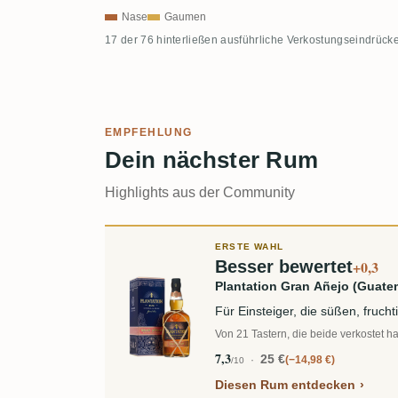
Nase
Gaumen
17 der 76 hinterließen ausführliche Verkostungseindrücke
EMPFEHLUNG
Dein nächster Rum
Highlights aus der Community
ERSTE WAHL
Besser bewertet
+0,3
Plantation Gran Añejo (Guatem
Für Einsteiger, die süßen, fruc
Von 21 Tastern, die beide verkostet h
7,3
25 €
−14,98 €
/10
Diesen Rum entdecken