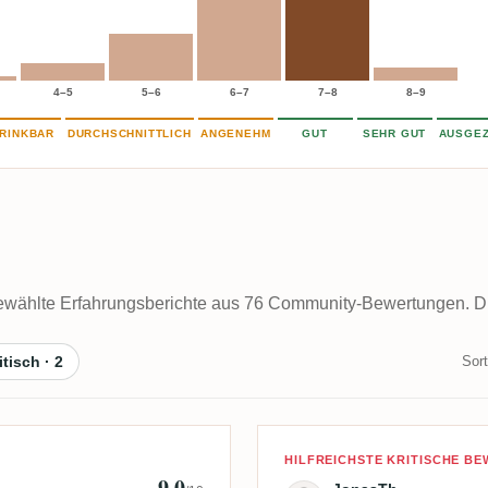
4–5
5–6
6–7
7–8
8–9
RINKBAR
DURCHSCHNITTLICH
ANGENEHM
GUT
SEHR GUT
AUSGEZ
wählte Erfahrungsberichte aus 76 Community-Bewertungen. Die 
itisch · 2
Sort
ezetant
Bewertung von
HILFREICHSTE KRITISCHE B
9,0