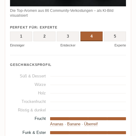
Die Top-Aromen aus 86 Community-Verkostungen – als KI-Bild
visualisiert
PERFEKT FÜR: EXPERTE
1
2
3
4
5
Einsteiger
Entdecker
Experte
GESCHMACKSPROFIL
Süß & Dessert
Würze
Holz
Trockenfrucht
Röstig & dunkel
Frucht
Ananas
·
Banane
·
Überreif
Funk & Ester