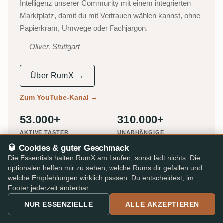
Intelligenz unserer Community mit einem integrierten
Marktplatz, damit du mit Vertrauen wählen kannst, ohne
Papierkram, Umwege oder Fachjargon.
Oliver, Stuttgart
Über RumX →
Zum YouTube-Kanal
→
53.000+
310.000+
AKTIVE TASTER
UNABHÄNGIGE
BEWERTUNGEN
🥃 Cookies & guter Geschmack
Die Essentials halten RumX am Laufen, sonst lädt nichts. Die
25.000+
★ 4,8/5
optionalen helfen mir zu sehen, welche Rums dir gefallen und
RUMS IM KATALOG
iOS & Android App
welche Empfehlungen wirklich passen. Du entscheidest, im
Footer jederzeit änderbar.
NUR ESSENZIELLE
ALLE AKZEPTIEREN
BEKANNT AUS