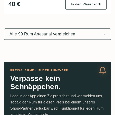
40 €
In den Warenkorb
Alle 99 Rum Artesanal vergleichen
→
PREISALARME · IN DER RUMX-APP
Verpasse kein
Schnäppchen.
Lege in der App einen Zielpreis fest und wir melden uns,
sobald der Rum für diesen Preis bei einem unserer
Shop-Partner verfügbar wird. Funktioniert für jeden Rum
auf deiner Wunschliste.