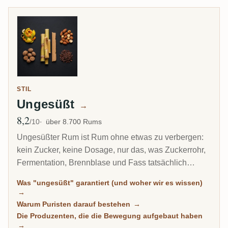
STIL
Ungesüßt
→
8,2
Ø Bewertung
/10
über 8.700 Rums
Ungesüßter Rum ist Rum ohne etwas zu verbergen:
kein Zucker, keine Dosage, nur das, was Zuckerrohr,
Fermentation, Brennblase und Fass tatsächlich
erschaffen haben. Es ist die am schnellsten
Was "ungesüßt" garantiert (und woher wir es wissen)
wachsende Ecke des Kenner-Markts, und jede
→
Flasche hier ist nach Community-Zuckermessungen
Warum Puristen darauf bestehen
→
klassifiziert, nicht nach Marketing-Behauptungen.
Die Produzenten, die die Bewegung aufgebaut haben
→