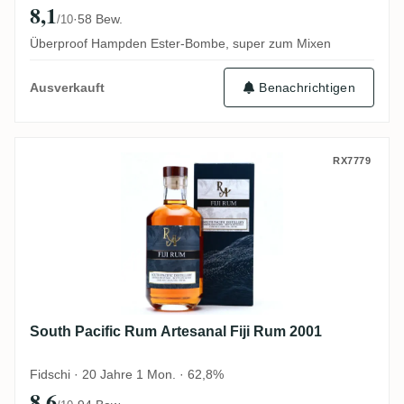
8,1
·
58 Bew.
/10
Überproof Hampden Ester-Bombe, super zum Mixen
Benachrichtigen
Ausverkauft
South Pacific Rum Artesanal Fiji Rum 200
RX7779
South Pacific Rum Artesanal Fiji Rum 2001
Fidschi · 20 Jahre 1 Mon. · 62,8%
8,6