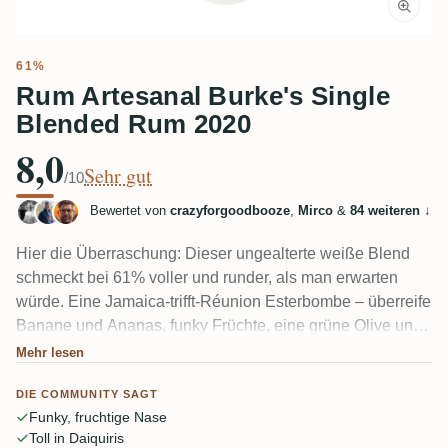
61%
Rum Artesanal Burke's Single
Blended Rum 2020
8,0
Sehr gut
/10
Bewertet von
crazyforgoodbooze
,
Mirco
&
84 weiteren
↓
Hier die Überraschung: Dieser ungealterte weiße Blend
schmeckt bei 61% voller und runder, als man erwarten
würde. Eine Jamaica-trifft-Réunion Esterbombe – überreife
Banane und Ananas, funky Früchte, eine grüne Olive und
eine medizinische Note von der Savanna-Seite. Einige
Mehr lesen
Verkoster nehmen diese leichte metallische, ungealterte
DIE COMMUNITY SAGT
Note wahr. Die meisten greifen zu ihm im Daiquiri, aber ein
Funky, fruchtige Nase
paar genießen ihn auch langsam pur mit einem Tropfen
Toll in Daiquiris
Wasser.