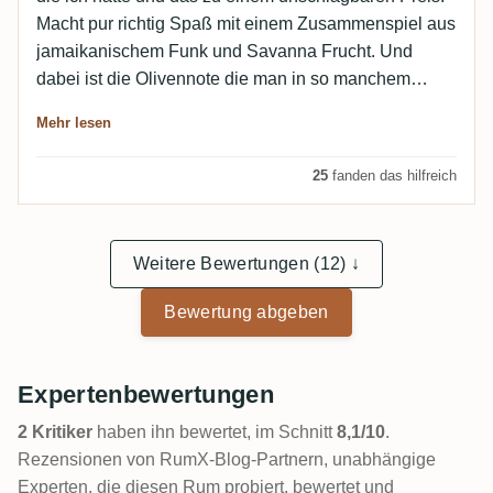
Macht pur richtig Spaß mit einem Zusammenspiel aus
jamaikanischem Funk und Savanna Frucht. Und
dabei ist die Olivennote die man in so manchem
jamaika Overproof findet hier dezent genug, dass sie
Mehr lesen
mich nicht stört. Lediglich die leichte Specknote im
Abgang stört mich etwas. In Drinks ist der Rum
25
fanden das hilfreich
ebenfalls sensationell, sowohl im Daiquiri als auch
als Add On im Mai Tai
Weitere Bewertungen (12) ↓
Bewertung abgeben
Expertenbewertungen
2 Kritiker
haben ihn bewertet, im Schnitt
8,1/10
.
Rezensionen von RumX-Blog-Partnern, unabhängige
Experten, die diesen Rum probiert, bewertet und