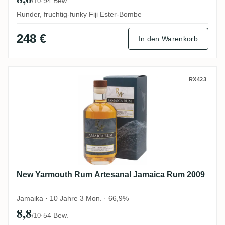
·
94 Bew.
/10
Runder, fruchtig-funky Fiji Ester-Bombe
248 €
In den Warenkorb
New Yarmouth Rum Artesanal Jamaica R
RX423
New Yarmouth Rum Artesanal Jamaica Rum 2009
Jamaika · 10 Jahre 3 Mon. · 66,9%
8,8
·
54 Bew.
/10