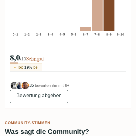
0–1
1–2
2–3
3–4
4–5
5–6
6–7
7–8
8–9
9–10
8,0
Sehr gut
/10
Top
19%
bei
35
bewerten ihn mit 8+
Bewertung abgeben
COMMUNITY-STIMMEN
Was sagt die Community?