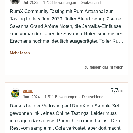
Juli 2023
1.433 Bewertungen
Switzerland
RumX Community Tasting mit Rum Artesanal zur
Tasting Lottery Juni 2023: Toller Blend, sehr präsente
Savanna Grand Arôme Noten, die Jamaika-Einflüsse
sind vorhanden, aber die Savanna-Noten sind meines
Erachtens nochmal deutlich ausgeprägter. Toller Rum
mit begeisterndem Preis-Leistungs-Verhältnis.
Mehr lesen
30
fanden das hilfreich
7,7
Bewertung von zabo
zabo
/10
Jan. 2024
1.511 Bewertungen
Deutschland
Danals bei der Verlosung auf RumX ein Sample Set
gewonnen inkl. eines Online Tastings. Leider muss
ich sagen dass dieser Pur nicht so mein Fall ist. Den
Rest vom sample mit Cola verkostet, aber dort macht