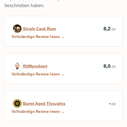
beschrieben haben.
Expertenbewertung von Single Cask Rum
8,2
Single Cask Rum
/10
Vollständige Review lesen →
Expertenbewertung von RUMprobiert
8,0
RUMprobiert
/10
Vollständige Review lesen →
Expertenbewertung von Barrel Aged Tho
-
Barrel Aged Thoughts
/10
Vollständige Review lesen →