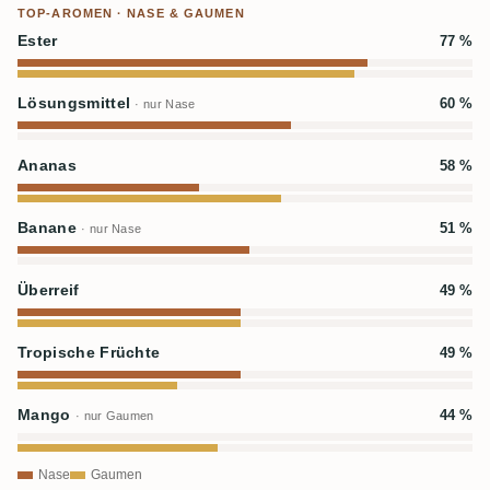
TOP-AROMEN · NASE & GAUMEN
Ester
77 %
Lösungsmittel
60 %
· nur Nase
Ananas
58 %
Banane
51 %
· nur Nase
Überreif
49 %
Tropische Früchte
49 %
Mango
44 %
· nur Gaumen
Nase
Gaumen