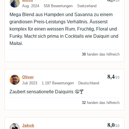
/10
Aug. 2024
558 Bewertungen
Switzerland
Mega Blend aus Hampden und Savanna zu einem
grandiosen Preis-Leistungs Verhältnis. Äusserst
komplex für einen weissen Rum. Fruchtig, Floral und
Funky. Macht sich prima in Cocktails wie Daiquiri und
Maitai.
38
fanden das hilfreich
8,4
Bewertung von Oliver
Oliver
/10
Juli 2023
1.197 Bewertungen
Deutschland
Zaubert sensationelle Daiquiris 🤤🍸
32
fanden das hilfreich
8,0
Bewertung von Jakob
Jakob
/10