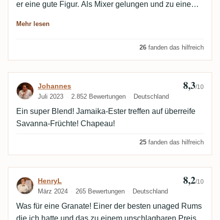
er eine gute Figur. Als Mixer gelungen und zu einem
fairen Preis zu haben.
Mehr lesen
26
fanden das hilfreich
8,3
Bewertung von Johannes
Johannes
/10
Juli 2023
2.852 Bewertungen
Deutschland
Ein super Blend! Jamaika-Ester treffen auf überreife
Savanna-Früchte! Chapeau!
25
fanden das hilfreich
8,2
Bewertung von HenryL
HenryL
/10
März 2024
265 Bewertungen
Deutschland
Was für eine Granate! Einer der besten unaged Rums
die ich hatte und das zu einem unschlagbaren Preis.