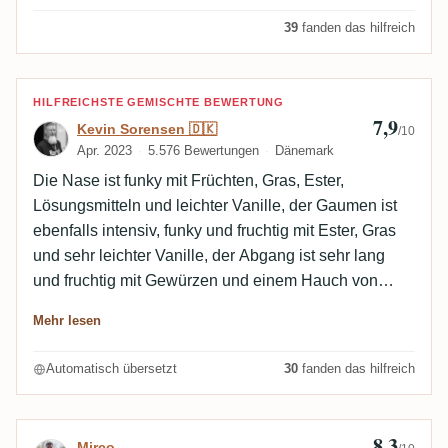
39
fanden das hilfreich
Bewertung von Kevin Sorensen 🇩🇰
HILFREICHSTE GEMISCHTE BEWERTUNG
7,9
Kevin Sorensen 🇩🇰
/10
Apr. 2023
5.576 Bewertungen
Dänemark
Die Nase ist funky mit Früchten, Gras, Ester,
Lösungsmitteln und leichter Vanille, der Gaumen ist
ebenfalls intensiv, funky und fruchtig mit Ester, Gras
und sehr leichter Vanille, der Abgang ist sehr lang
und fruchtig mit Gewürzen und einem Hauch von
Gras, passt sehr gut zu einer Coca Cola!
Mehr lesen
Automatisch übersetzt
30
fanden das hilfreich
8,3
Bewertung von Mirco
Mirco