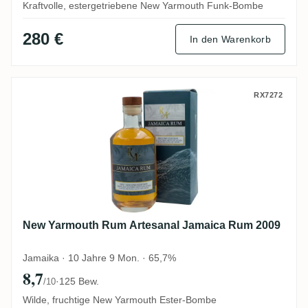
Kraftvolle, estergetriebene New Yarmouth Funk-Bombe
280 €
In den Warenkorb
New Yarmouth Rum Artesanal Jamaica R
RX7272
New Yarmouth Rum Artesanal Jamaica Rum 2009
Jamaika · 10 Jahre 9 Mon. · 65,7%
8,7
·
125 Bew.
/10
Wilde, fruchtige New Yarmouth Ester-Bombe