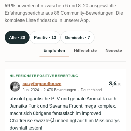
59 %
bewerten ihn zwischen 6 und 8. 20 ausgewählte
Erfahrungsberichte aus 86 Community-Bewertungen. Die
komplette Liste findest du in unserer App.
Alle · 20
Positiv · 13
Gemischt · 7
Empfohlen
Hilfreichste
Neueste
Bewertung von crazyforgoodbooze
HILFREICHSTE POSITIVE BEWERTUNG
8,6
crazyforgoodbooze
/10
Juni 2024
2.476 Bewertungen
Deutschland
absolut gigantische PLV und geniale Aromatik nach
Jamaika Funk und Savanna Frucht. mega komplex.
macht sich übrigens fantastisch im improved
Chartreuse swizzle💥 unbedingt auch im Missionarys
downfall testen!