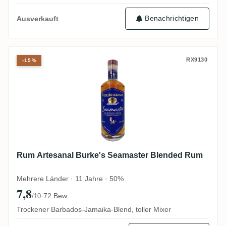
Benachrichtigen
Ausverkauft
Rum Artesanal Burke's Seamaster Blend
RX9130
-15%
Rum Artesanal Burke's Seamaster Blended Rum
Mehrere Länder · 11 Jahre · 50%
7,8
·
72 Bew.
/10
Trockener Barbados-Jamaika-Blend, toller Mixer