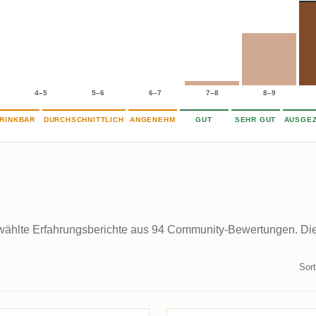
4–5
5–6
6–7
7–8
8–9
RINKBAR
DURCHSCHNITTLICH
ANGENEHM
GUT
SEHR GUT
AUSGEZ
ählte Erfahrungsberichte aus 94 Community-Bewertungen. Die k
Sort