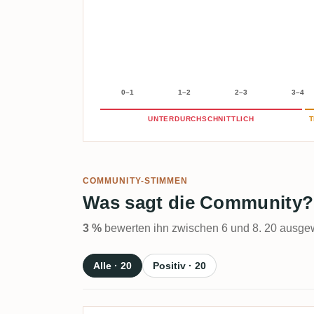
0–1
1–2
2–3
3–4
UNTERDURCHSCHNITTLICH
T
COMMUNITY-STIMMEN
Was sagt die Community?
3 %
bewerten ihn zwischen 6 und 8. 20 ausgew
Alle · 20
Positiv · 20