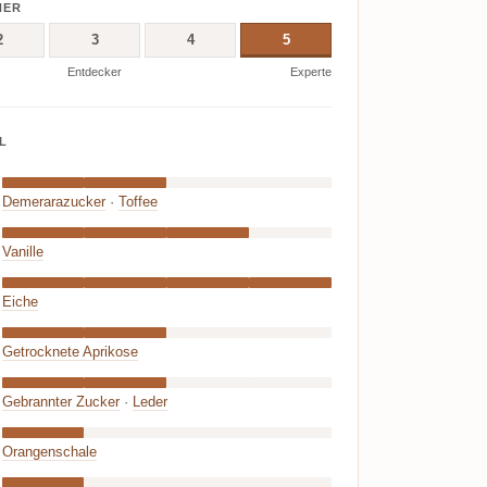
NER
2
3
4
5
Entdecker
Experte
L
Demerarazucker
·
Toffee
Vanille
Eiche
Getrocknete Aprikose
Gebrannter Zucker
·
Leder
Orangenschale