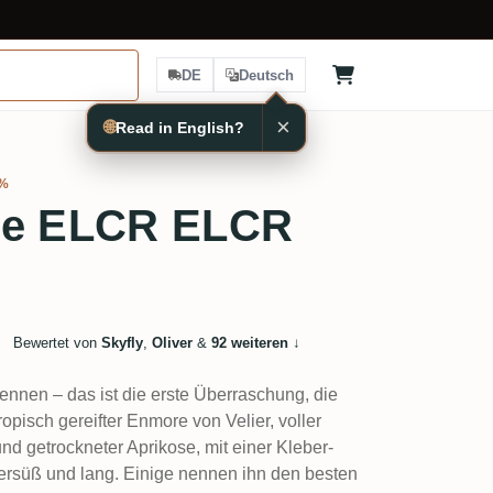
DE
Deutsch
×
🌐
Read in English?
2%
re ELCR ELCR
Bewertet von
Skyfly
,
Oliver
&
92 weiteren
↓
ennen – das ist die erste Überraschung, die
opisch gereifter Enmore von Velier, voller
d getrockneter Aprikose, mit einer Kleber-
ttersüß und lang. Einige nennen ihn den besten