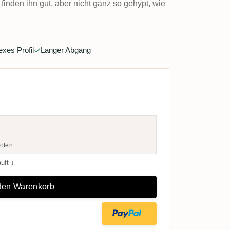
 finden ihn gut, aber nicht ganz so gehypt, wie
exes Profil
Langer Abgang
oten
auft
↓
 den Warenkorb