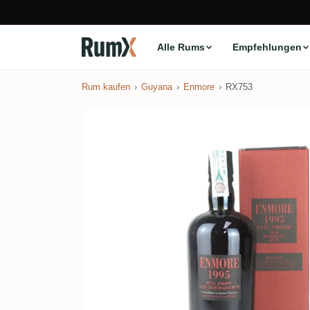
Alle Rums
Empfehlungen
Rum kaufen
Guyana
Enmore
RX753