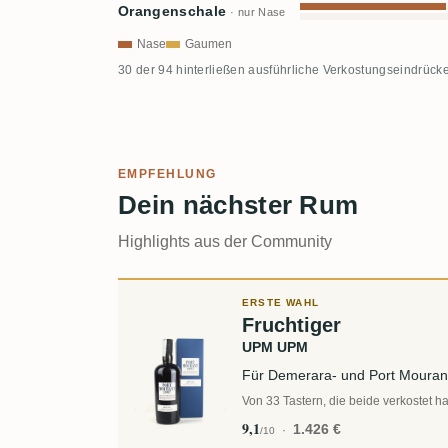
Orangenschale
· nur Nase
Nase
Gaumen
30 der 94 hinterließen ausführliche Verkostungseindrücke
EMPFEHLUNG
Dein nächster Rum
Highlights aus der Community
ERSTE WAHL
Fruchtiger
UPM UPM
Für Demerara- und Port Mourant-
Von 33 Tastern, die beide verkostet h
9,1
1.426 €
/10