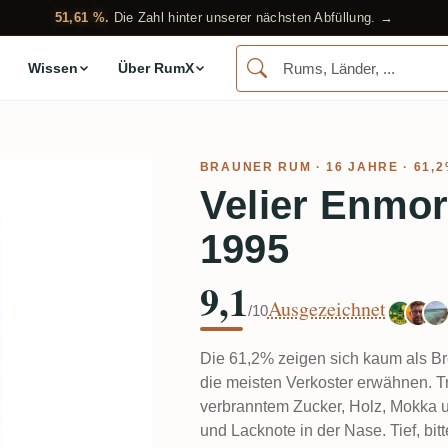
51,61 %.
Die Zahl hinter unserer nächsten Abfüllung. →
Wissen
Über RumX
BRAUNER RUM
· 16 JAHRE · 61,
Velier Enmo
1995
9,1
Ausgezeichnet
/10
Die 61,2% zeigen sich kaum als Br
die meisten Verkoster erwähnen. Tr
verbranntem Zucker, Holz, Mokka un
und Lacknote in der Nase. Tief, bi