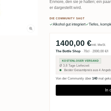
Enmore, den sie je hatten; ein paar
er dargestellt wird.
DIE COMMUNITY SAGT
Alkohol gut integriert
Tiefes, kompl
1400,00 €
inkl. MwSt.
The Bottle Shop
·
70cl
·
2000,00 €/l
KOSTENLOSER VERSAND
Ø 3,8 Tage Lieferzeit
Bester Gesamtpreis aus 4 Angeb
Von der Community über
140
mal gek
In