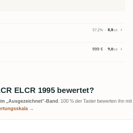
8,8
57,2%
/10
9,0
999 €
/10
ELCR ELCR 1995 bewertet?
t im „Ausgezeichnet“-Band
. 100 % der Taster bewerten ihn mit
ertungsskala →