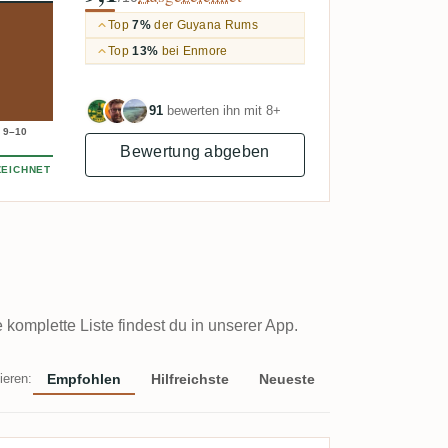
Top
7%
der Guyana Rums
Top
13%
bei Enmore
91
bewerten ihn mit 8+
9–10
Bewertung abgeben
EICHNET
omplette Liste findest du in unserer App.
ieren:
Empfohlen
Hilfreichste
Neueste