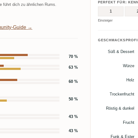
PERFEKT FÜR: KEN
 führt dich zu ähnlichen Rums.
1
Einsteiger
unity-Guide →
GESCHMACKSPROFI
Süß & Dessert
70 %
Würze
63 %
Holz
60 %
Trockenfrucht
50 %
Röstig & dunkel
43 %
Frucht
43 %
Funk & Ester