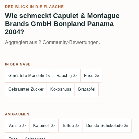
DER BLICK IN DIE FLASCHE
Wie schmeckt Capulet & Montague
Brands GmbH Bonpland Panama
2004?
Aggregiert aus 2 Community-Bewertungen.
IN DER NASE
Geröstete Mandeln
Rauchig
Fass
2×
2×
2×
Gebrannter Zucker
Kokosnuss
Bratapfel
AM GAUMEN
Vanille
Karamell
Toffee
Dunkle Schokolade
2×
2×
2×
2×