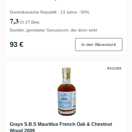
Dominikanische Republik · 13 Jahre · 50%
7,3
·
27 Bew.
/10
Dunkler, gerösteter Genussrum, der dünn wirkt
93 €
In den Warenkorb
Grays S.B.S Mauritius French Oak & Che
RX11099
Grays S.B.S Mauritius French Oak & Chestnut
Wood 2009