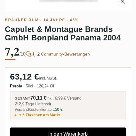
BRAUNER RUM
· 14 JAHRE · 45%
Capulet & Montague Brands
GmbH Bonpland Panama 2004
7,2
Gut
/10
·
2
Community-Bewertungen ↓
63,12 €
inkl. MwSt.
Perola
·
50cl
·
126,24 €/l
70,11 €
inkl.
6,99 €
Versand
GESAMT
Ø 2,9 Tage Lieferzeit
Versandkostenfrei ab
150 €
< 5 Flaschen am Markt
In den Warenkorb