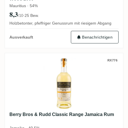
Mauritius · 54%
8,3
·
25 Bew.
/10
Holzbetonter, pfeffriger Genussrum mit riesigem Abgang
Benachrichtigen
Ausverkauft
Berry Bros & Rudd Classic Range Jamaic
RX776
Berry Bros & Rudd Classic Range Jamaica Rum