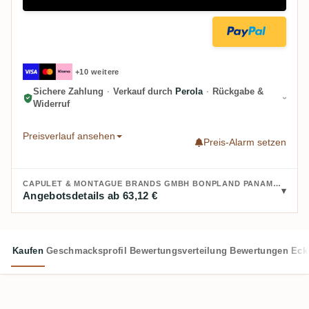
+10 weitere
Sichere Zahlung
·
Verkauf durch
Perola
·
Rückgabe &
Widerruf
Preisverlauf ansehen
Preis-Alarm setzen
CAPULET & MONTAGUE BRANDS GMBH BONPLAND PANAMA 2004 KAUFEN:
Angebotsdetails ab 63,12 €
Kaufen
Geschmacksprofil
Bewertungsverteilung
Bewertungen
Eck