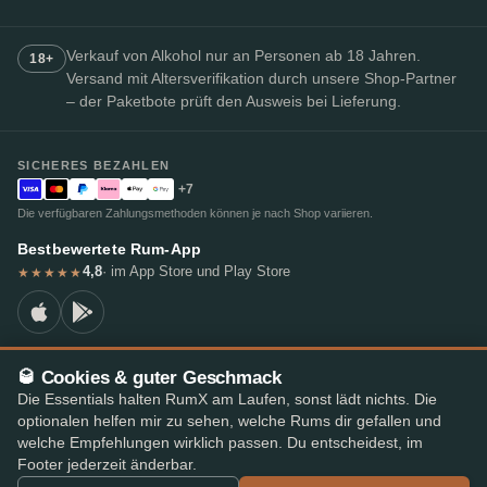
Verkauf von Alkohol nur an Personen ab 18 Jahren.
18+
Versand mit Altersverifikation durch unsere Shop-Partner
– der Paketbote prüft den Ausweis bei Lieferung.
SICHERES BEZAHLEN
+7
Die verfügbaren Zahlungsmethoden können je nach Shop variieren.
Bestbewertete Rum-App
4,8
· im App Store und Play Store
★★★★★
🥃 Cookies & guter Geschmack
© 2026 RumX
Die Essentials halten RumX am Laufen, sonst lädt nichts. Die
RumX® ist eine eingetragene Unionsmarke (EUTM Nr. 018407164).
optionalen helfen mir zu sehen, welche Rums dir gefallen und
Impressum
Datenschutzrichtlinie
Cookie-Einstellungen
AGB
welche Empfehlungen wirklich passen. Du entscheidest, im
Footer jederzeit änderbar.