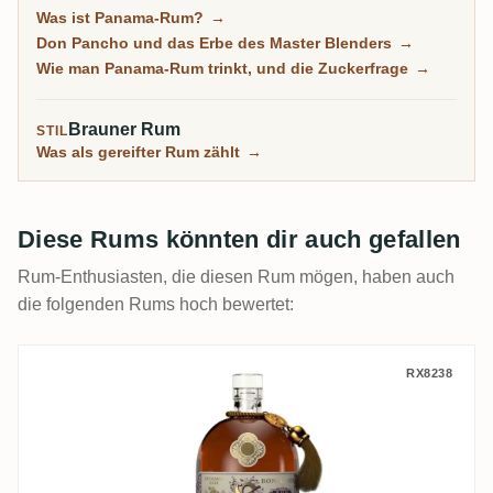
trägt die Handschrift eines Mannes, des kubanischen
Was ist Panama-Rum?
→
Master Blenders Don Pancho. Es ist der freundliche
Don Pancho und das Erbe des Master Blenders
→
Einstieg in gereiften Rum, weich und rund, auch wenn
Wie man Panama-Rum trinkt, und die Zuckerfrage
→
manche Flaschen zur Süße neigen.
Brauner Rum
STIL
Was als gereifter Rum zählt
→
Diese Rums könnten dir auch gefallen
Rum-Enthusiasten, die diesen Rum mögen, haben auch
die folgenden Rums hoch bewertet:
Capulet & Montague Brands GmbH Uitvlu
RX8238