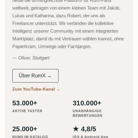
heute die umfangreichste Plattform für Rum-Fans
weltweit, getragen von einem kleinen Team mit Jakob,
Lukas und Katharina, dazu Robert, der uns als
Freelancer unterstützt. Wir verbinden die kollektive
Intelligenz unserer Community mit einem integrierten
Marktplatz, damit du mit Vertrauen wählen kannst, ohne
Papierkram, Umwege oder Fachjargon.
Oliver, Stuttgart
Über RumX →
Zum YouTube-Kanal
→
53.000+
310.000+
AKTIVE TASTER
UNABHÄNGIGE
BEWERTUNGEN
25.000+
★ 4,8/5
RUMS IM KATALOG
iOS & Android App