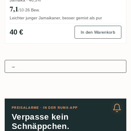
Jamaika · 40,5%
7,1
·
26 Bew.
/10
Leichter junger Jamaikaner, besser gemixt als pur
40 €
In den Warenkorb
→
PREISALARME · IN DER RUMX-APP
Verpasse kein
Schnäppchen.