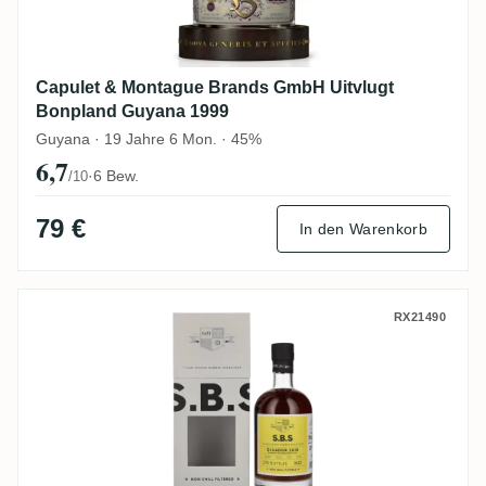
Capulet & Montague Brands GmbH Uitvlugt
Bonpland Guyana 1999
Guyana · 19 Jahre 6 Mon. · 45%
6,7
·
6 Bew.
/10
79 €
In den Warenkorb
S.B.S Ecuador 2016
RX21490