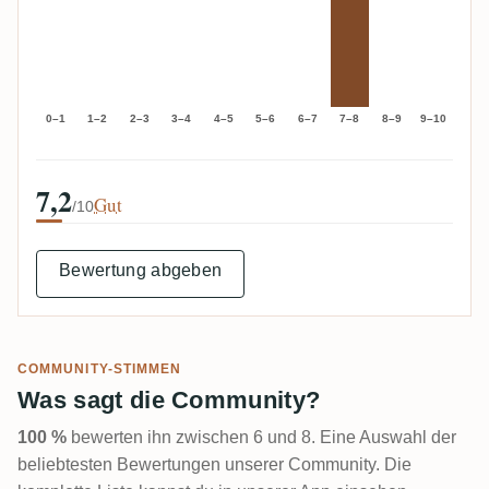
0–1
1–2
2–3
3–4
4–5
5–6
6–7
7–8
8–9
9–10
7,2
Gut
/10
Bewertung abgeben
COMMUNITY-STIMMEN
Was sagt die Community?
100 %
bewerten ihn zwischen 6 und 8. Eine Auswahl der
beliebtesten Bewertungen unserer Community. Die