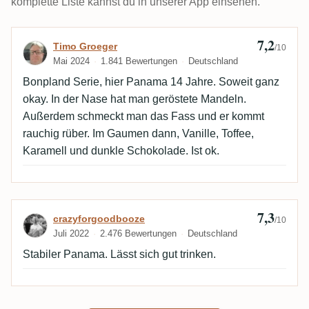
komplette Liste kannst du in unserer App einsehen.
7,2
Bewertung von Timo Groeger
Timo Groeger
/10
Mai 2024
1.841 Bewertungen
Deutschland
Bonpland Serie, hier Panama 14 Jahre. Soweit ganz
okay. In der Nase hat man geröstete Mandeln.
Außerdem schmeckt man das Fass und er kommt
rauchig rüber. Im Gaumen dann, Vanille, Toffee,
Karamell und dunkle Schokolade. Ist ok.
7,3
Bewertung von crazyforgoodbooze
crazyforgoodbooze
/10
Juli 2022
2.476 Bewertungen
Deutschland
Stabiler Panama. Lässt sich gut trinken.