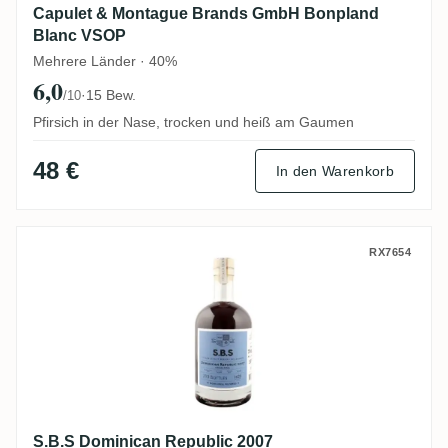
Capulet & Montague Brands GmbH Bonpland
Blanc VSOP
Mehrere Länder · 40%
6,0
·
15 Bew.
/10
Pfirsich in der Nase, trocken und heiß am Gaumen
48 €
In den Warenkorb
S.B.S Dominican Republic 2007
RX7654
S.B.S Dominican Republic 2007