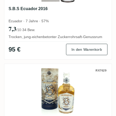
S.B.S Ecuador 2016
Ecuador · 7 Jahre · 57%
7,3
·
34 Bew.
/10
Trocken, jung-eichenbetonter Zuckerrohrsaft-Genussrum
95 €
In den Warenkorb
Capulet & Montague Brands GmbH Bonpl
RX7629