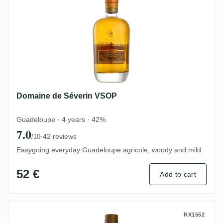
Domaine de Séverin VSOP
Guadeloupe · 4 years · 42%
7.0
·
42 reviews
/10
Easygoing everyday Guadeloupe agricole, woody and mild
52 €
Add to cart
Domaine de Séverin VO
RX1552