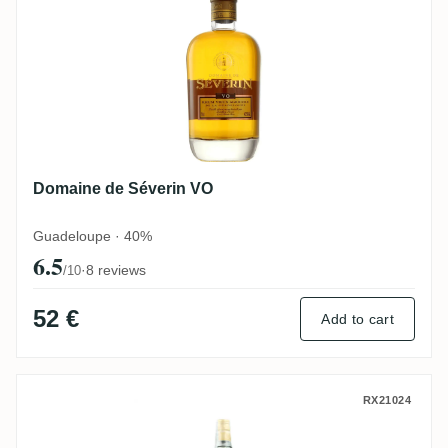
Domaine de Séverin VO
Guadeloupe · 40%
6.5
·
8 reviews
/10
52 €
Add to cart
Domaine de Séverin Grand rhum du domai
RX21024