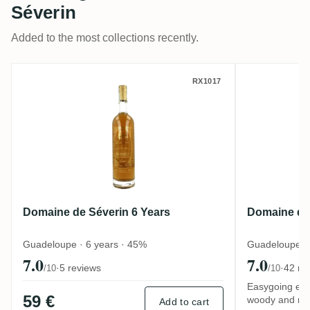
Séverin
Added to the most collections recently.
Domaine de Séverin 6 Years
Domaine 
RX1017
Domaine de Séverin 6 Years
Domaine de
Guadeloupe · 6 years · 45%
Guadeloupe · 
7.0
7.0
·
5 reviews
·
42 re
/10
/10
Easygoing eve
59 €
woody and mi
Add to cart