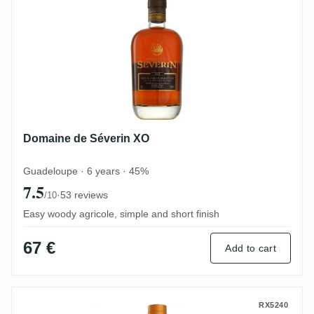
Domaine de Séverin XO
Guadeloupe · 6 years · 45%
7.5
·
53 reviews
/10
Easy woody agricole, simple and short finish
67 €
Add to cart
Domaine de Séverin VSOP
RX5240