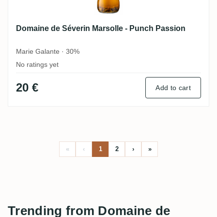
Domaine de Séverin Marsolle - Punch Passion
Marie Galante · 30%
No ratings yet
20 €
Add to cart
«
‹
1
2
›
»
Trending from Domaine de