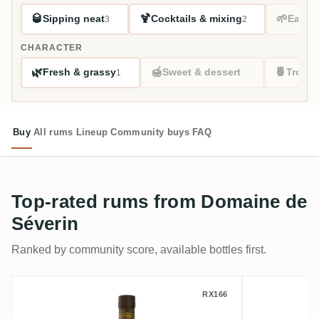
🥃
🍹
🌱
Sipping neat
Cocktails & mixing
Easy s
3
2
CHARACTER
🌿
🍯
🍍
Fresh & grassy
Sweet & dessert
Tropic
1
Buy
All rums
Lineup
Community buys
FAQ
Top-rated rums from Domaine de
Séverin
Ranked by community score, available bottles first.
Domaine de Séverin XO
Domaine 
RX166