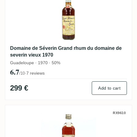
Domaine de Séverin Grand rhum du domaine de
severin vieux 1970
Guadeloupe · 1970 · 50%
6.7
·
7 reviews
/10
299 €
Add to cart
Domaine de Séverin Rhum Vieux 1980
RX9610