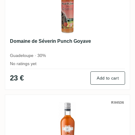
Domaine de Séverin Punch Goyave
Guadeloupe · 30%
No ratings yet
23 €
Add to cart
Domaine de Séverin Marsolle - Punch Pla
RX4536