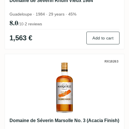
Domaine de Séverin Rhum Vieux 1984
Guadeloupe · 1984 · 29 years · 45%
8.0
·
2 reviews
/10
1,563 €
Add to cart
Domaine de Séverin Marsolle No. 3 (Acaci
RX18263
Domaine de Séverin Marsolle No. 3 (Acacia Finish)