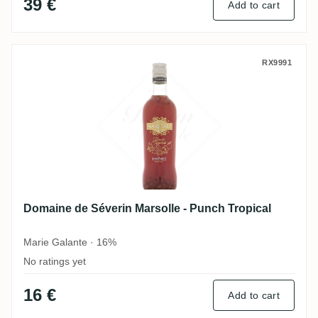
39 €
Add to cart
Domaine de Séverin Marsolle - Punch Trop
RX9991
Domaine de Séverin Marsolle - Punch Tropical
Marie Galante · 16%
No ratings yet
16 €
Add to cart