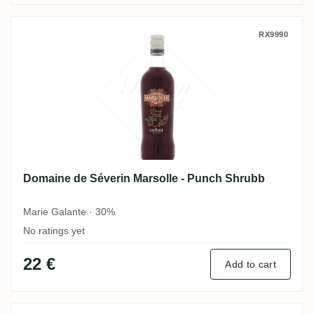
Domaine de Séverin Marsolle - Punch Shr
RX9990
Domaine de Séverin Marsolle - Punch Shrubb
Marie Galante · 30%
No ratings yet
22 €
Add to cart