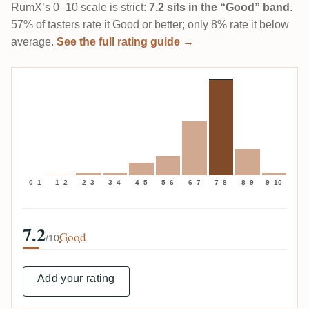
RumX’s 0–10 scale is strict:
7.2 sits in the “Good” band
.
57% of tasters rate it Good or better; only 8% rate it below
average.
See the full rating guide →
0–1
1–2
2–3
3–4
4–5
5–6
6–7
7–8
8–9
9–10
7.2
Good
/10
Add your rating