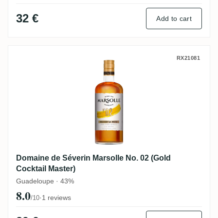
32 €
Add to cart
Domaine de Séverin Marsolle No. 02 (Gold
RX21081
Domaine de Séverin Marsolle No. 02 (Gold
Cocktail Master)
Guadeloupe · 43%
8.0
·
1 reviews
/10