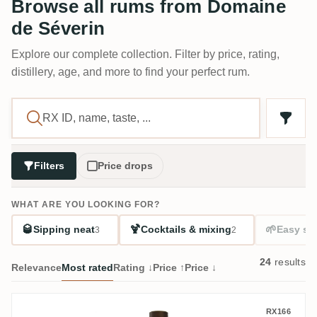
Browse all rums from Domaine
de Séverin
Explore our complete collection. Filter by price, rating,
distillery, age, and more to find your perfect rum.
Filters
Price drops
WHAT ARE YOU LOOKING FOR?
🥃
🍹
🌱
Sipping neat
Cocktails & mixing
Easy sta
3
2
24
results
Relevance
Most rated
Rating ↓
Price ↑
Price ↓
Domaine de Séverin XO
RX166