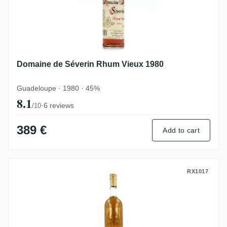
Domaine de Séverin Rhum Vieux 1980
Guadeloupe · 1980 · 45%
8.1
·
6 reviews
/10
389 €
Add to cart
Domaine de Séverin 6 Years
RX1017