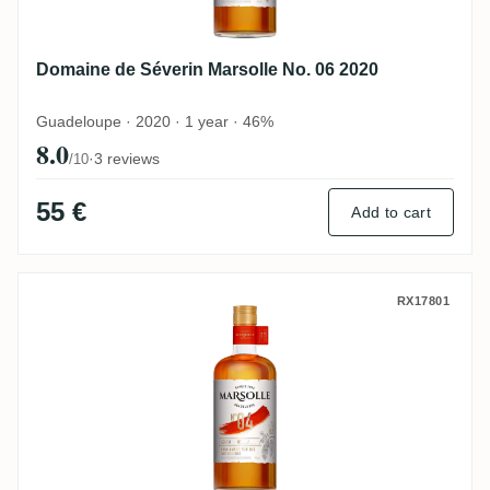
Domaine de Séverin Marsolle No. 06 2020
Guadeloupe · 2020 · 1 year · 46%
8.0
·
3 reviews
/10
55 €
Add to cart
Domaine de Séverin Marsolle n°04 (Acacia
RX17801