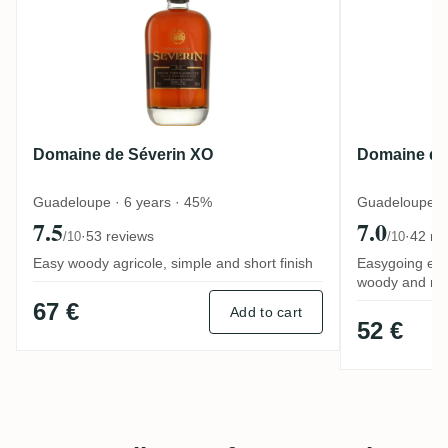
Domaine de Séverin XO
Domaine de
Guadeloupe · 6 years · 45%
Guadeloupe · 
7.5
7.0
·
53 reviews
·
42 re
/10
/10
Easy woody agricole, simple and short finish
Easygoing eve
woody and mi
67 €
Add to cart
52 €