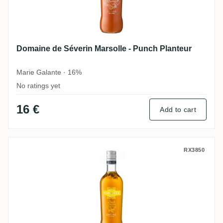
Domaine de Séverin Marsolle - Punch Planteur
Marie Galante · 16%
No ratings yet
16 €
Add to cart
Domaine de Séverin Marsolle - Punch Pas
RX3850