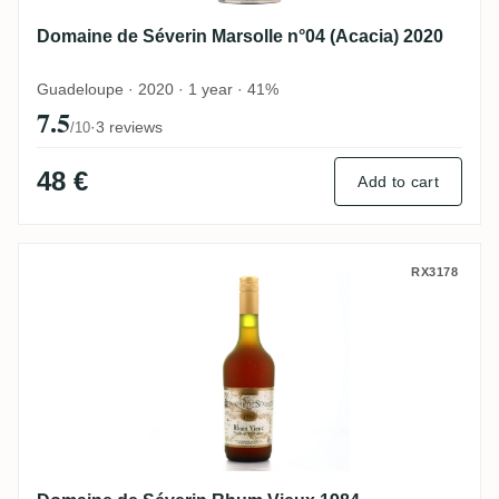
Domaine de Séverin Marsolle n°04 (Acacia) 2020
Guadeloupe · 2020 · 1 year · 41%
7.5
·
3 reviews
/10
48 €
Add to cart
Domaine de Séverin Rhum Vieux 1984
RX3178