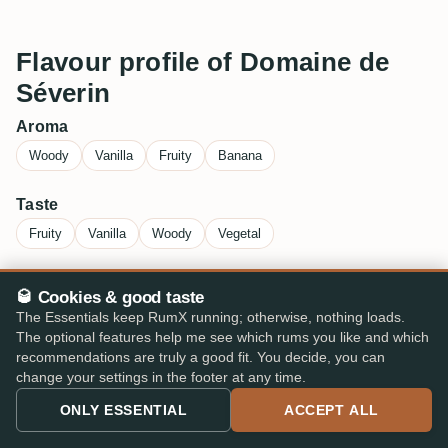
Flavour profile of Domaine de
Séverin
Aroma
Woody
Vanilla
Fruity
Banana
Taste
Fruity
Vanilla
Woody
Vegetal
🥃 Cookies & good taste
Frequently Asked Questions
The Essentials keep RumX running; otherwise, nothing loads.
about Domaine de Séverin
The optional features help me see which rums you like and which
recommendations are truly a good fit. You decide, you can
change your settings in the footer at any time.
Where can I buy Domaine de Séverin at a
ONLY ESSENTIAL
ACCEPT ALL
low price?