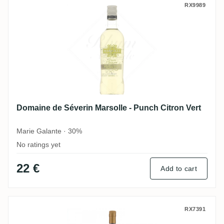
Domaine de Séverin Marsolle - Punch Citr
RX9989
Domaine de Séverin Marsolle - Punch Citron Vert
Marie Galante · 30%
No ratings yet
22 €
Add to cart
Domaine de Séverin Rhum Vieux 1996
RX7391