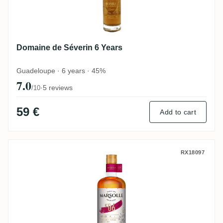
Domaine de Séverin 6 Years
Guadeloupe · 6 years · 45%
7.0
·
5 reviews
/10
59 €
Add to cart
Domaine de Séverin Marsolle No. 06 2020
RX18097