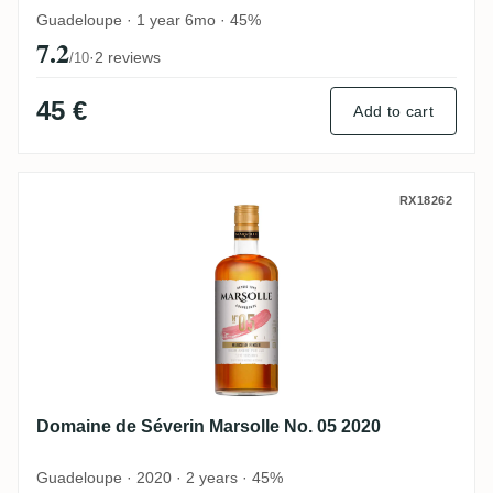
Guadeloupe · 1 year 6mo · 45%
7.2
·
2 reviews
/10
45 €
Add to cart
Domaine de Séverin Marsolle No. 05 2020
RX18262
Domaine de Séverin Marsolle No. 05 2020
Guadeloupe · 2020 · 2 years · 45%