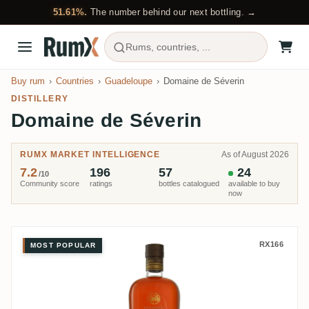
51.61%.
The number behind our next bottling. →
Rums, countries, ...
Buy rum
Countries
Guadeloupe
Domaine de Séverin
DISTILLERY
Domaine de Séverin
RUMX MARKET INTELLIGENCE
As of August 2026
7.2
196
57
24
/10
Community score
ratings
bottles catalogued
available to buy
now
Domaine de Séverin XO
RX166
MOST POPULAR