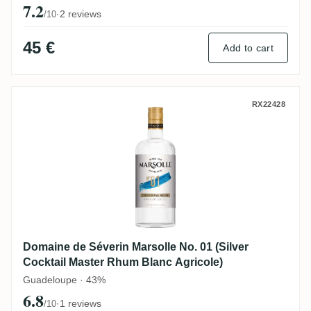
7.2
·
2 reviews
/10
45 €
Add to cart
Domaine de Séverin Marsolle No. 01 (Silv
RX22428
Domaine de Séverin Marsolle No. 01 (Silver
Cocktail Master Rhum Blanc Agricole)
Guadeloupe · 43%
6.8
·
1 reviews
/10