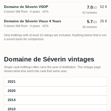
Domaine de Séverin VSOP
52 €
7.0
/10
Column Still Rum
4 years · 42%
42 reviews
Domaine de Séverin Vieux 4 Years
25 €
5.7
/10
Column Still Rum
4 years · 42%
26 reviews
Only bottlings with at least 10 ratings are included. Anything below that is not
a sound basis for comparison.
Domaine de Séverin vintages
Single cask bottlings often carry the year of distillation. The vintage page
shows what else went into cask that same year.
2021
2020
2014
2010