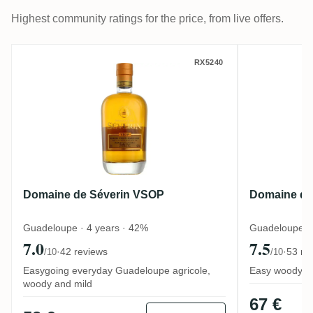
Highest community ratings for the price, from live offers.
Domaine de Séverin VSOP
Domaine 
RX5240
Domaine de Séverin VSOP
Domaine de
Guadeloupe · 4 years · 42%
Guadeloupe · 
7.0
7.5
·
42 reviews
·
53 re
/10
/10
Easygoing everyday Guadeloupe agricole,
Easy woody agr
woody and mild
67 €