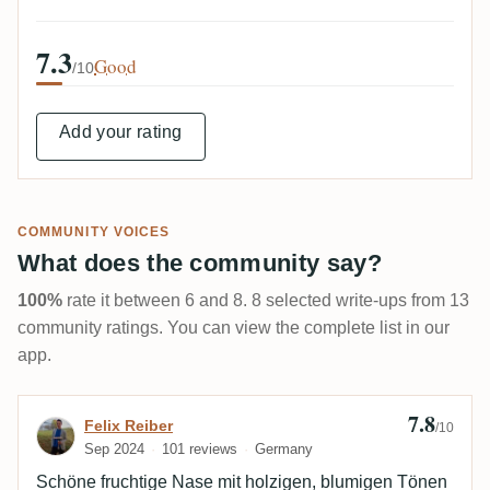
7.3
Good
/10
Add your rating
COMMUNITY VOICES
What does the community say?
100%
rate it between 6 and 8. 8 selected write-ups from 13
community ratings. You can view the complete list in our
app.
7.8
Review by Felix Reiber
Felix Reiber
/10
Sep 2024
101 reviews
Germany
Schöne fruchtige Nase mit holzigen, blumigen Tönen