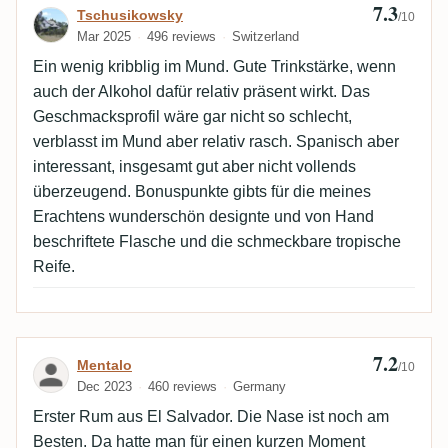
7.3
Review by Tschusikowsky
Tschusikowsky
/10
Mar 2025
496 reviews
Switzerland
Ein wenig kribblig im Mund. Gute Trinkstärke, wenn
auch der Alkohol dafür relativ präsent wirkt. Das
Geschmacksprofil wäre gar nicht so schlecht,
verblasst im Mund aber relativ rasch. Spanisch aber
interessant, insgesamt gut aber nicht vollends
überzeugend. Bonuspunkte gibts für die meines
Erachtens wunderschön designte und von Hand
beschriftete Flasche und die schmeckbare tropische
Reife.
7.2
Review by Mentalo
Mentalo
/10
Dec 2023
460 reviews
Germany
Erster Rum aus El Salvador. Die Nase ist noch am
Besten. Da hatte man für einen kurzen Moment