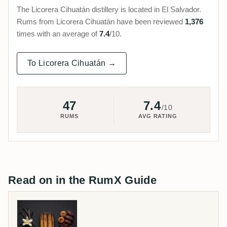
The Licorera Cihuatán distillery is located in El Salvador.
Rums from Licorera Cihuatán have been reviewed
1,376
times with an average of
7.4
/10.
To Licorera Cihuatán →
47
7.4
/10
RUMS
AVG RATING
Read on in the RumX Guide