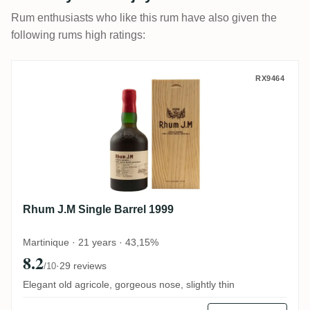
Rum enthusiasts who like this rum have also given the
following rums high ratings:
Rhum J.M Single Barrel 1999
RX9464
Rhum J.M Single Barrel 1999
Martinique · 21 years · 43,15%
8.2
·
29 reviews
/10
Elegant old agricole, gorgeous nose, slightly thin