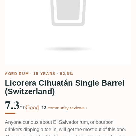
AGED RUM
· 15 YEARS · 52,6%
Licorera Cihuatán Single Barrel
(Switzerland)
7.3
Good
/10
·
13
community reviews ↓
Anyone curious about El Salvador rum, or bourbon
drinkers dipping a toe in, will get the most out of this one.