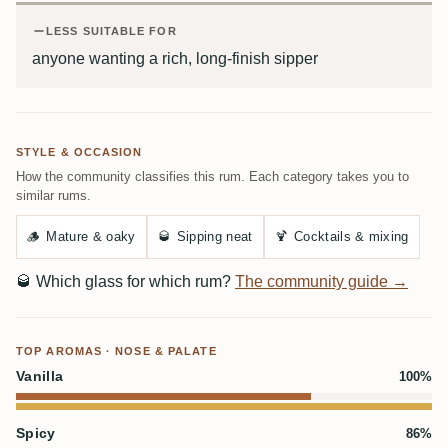
LESS SUITABLE FOR
anyone wanting a rich, long-finish sipper
STYLE & OCCASION
How the community classifies this rum. Each category takes you to
similar rums.
🪵
Mature & oaky
🥃
Sipping neat
🍹
Cocktails & mixing
🥃
Which glass for which rum?
The community guide →
TOP AROMAS · NOSE & PALATE
Vanilla
100%
Spicy
86%