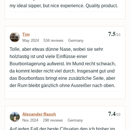
my ideal sipper, but nice experience. Quality product.
7.5
Review by Tim
Tim
/10
May 2024
534 reviews
Germany
Tolle, aber etwas dünne Nase, wobei sie sehr
holzlastig ist und viele Einflüsse einer
Bourbonlagerung aufweist. Im Mund recht schwach,
da kommt leider nicht viel durch. Insgesamt gut und
das Bourbonfass bringt eine zusätzliche Seite, aber
der Rum bleibt gänzlich ohne Ausreißer nach oben.
7.4
Review by Alexander Rasch
Alexander Rasch
/10
Nov 2024
298 reviews
Germany
Auf jeden Fall der beste Cihuatan den ich bisher im