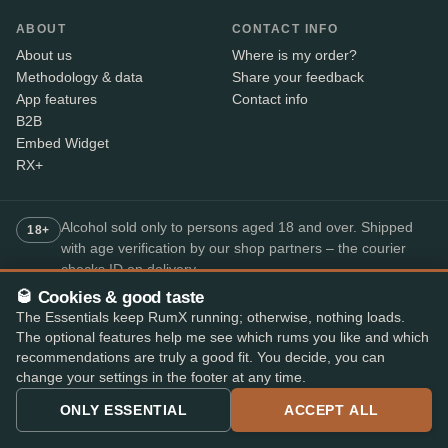
ABOUT
CONTACT INFO
About us
Where is my order?
Methodology & data
Share your feedback
App features
Contact info
B2B
Embed Widget
RX+
Alcohol sold only to persons aged 18 and over. Shipped
18+
with age verification by our shop partners – the courier
checks ID on delivery.
🥃 Cookies & good taste
The Essentials keep RumX running; otherwise, nothing loads.
SECURE PAYMENT
The optional features help me see which rums you like and which
+7
recommendations are truly a good fit. You decide, you can
Available payment methods may vary by shop.
change your settings in the footer at any time.
Top-rated rum app
ONLY ESSENTIAL
ACCEPT ALL
4.8
· on the App Store and Play Store
★★★★★