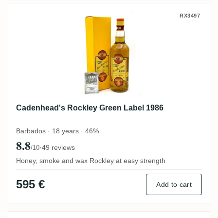
Cadenhead's Rockley Green Label 1986
RX3497
Cadenhead's Rockley Green Label 1986
Barbados · 18 years · 46%
8.8
·
49 reviews
/10
Honey, smoke and wax Rockley at easy strength
595 €
Add to cart