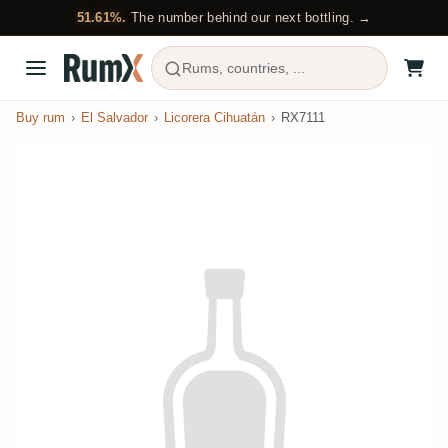
51.61%.
The number behind our next bottling. →
Rums, countries, ...
Buy rum
El Salvador
Licorera Cihuatán
RX7111