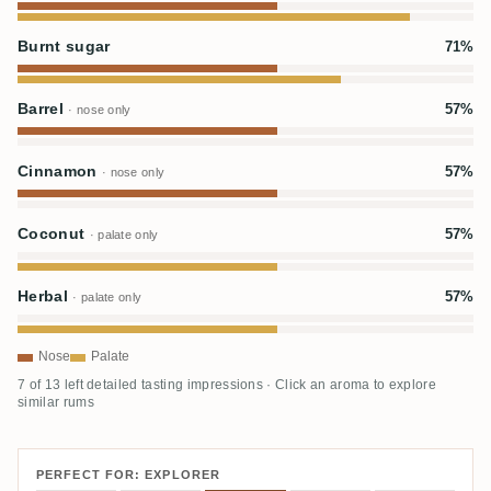
Burnt sugar
71%
Barrel
57%
· nose only
Cinnamon
57%
· nose only
Coconut
57%
· palate only
Herbal
57%
· palate only
Nose
Palate
7 of 13 left detailed tasting impressions · Click an aroma to explore
similar rums
PERFECT FOR: EXPLORER