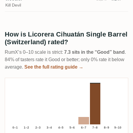
Kill Devil
How is Licorera Cihuatán Single Barrel
(Switzerland) rated?
RumX’s 0–10 scale is strict:
7.3 sits in the “Good” band
.
84% of tasters rate it Good or better; only 0% rate it below
average.
See the full rating guide →
0–1
1–2
2–3
3–4
4–5
5–6
6–7
7–8
8–9
9–10