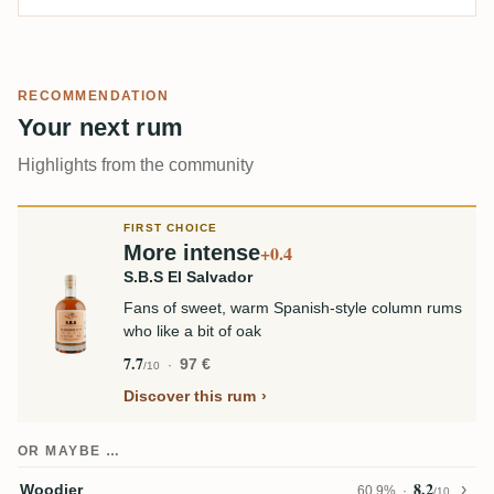
RECOMMENDATION
Your next rum
Highlights from the community
FIRST CHOICE
More intense
+0.4
S.B.S El Salvador
Fans of sweet, warm Spanish-style column rums
who like a bit of oak
7.7
97 €
/10
Discover this rum
OR MAYBE …
8.2
Woodier
60,9%
/10