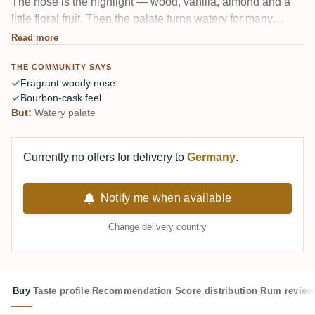
The nose is the highlight — wood, vanilla, almond and a
little floral fruit. Then the palate turns watery for many
tasters despite the 52.6%, with herbs, cinnamon and clove
Read more
fading into a short finish. Pretty, but it doesn't quite land.
THE COMMUNITY SAYS
Fragrant woody nose
Bourbon-cask feel
But:
Watery palate
Currently no offers for delivery to
Germany
.
Notify me when available
Change delivery country
Buy
Taste profile
Recommendation
Score distribution
Rum review