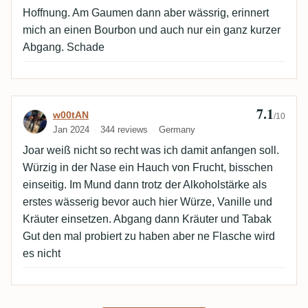
Hoffnung. Am Gaumen dann aber wässrig, erinnert
mich an einen Bourbon und auch nur ein ganz kurzer
Abgang. Schade
7.1
Review by w00tAN
w00tAN
/10
Jan 2024
344 reviews
Germany
Joar weiß nicht so recht was ich damit anfangen soll.
Würzig in der Nase ein Hauch von Frucht, bisschen
einseitig. Im Mund dann trotz der Alkoholstärke als
erstes wässerig bevor auch hier Würze, Vanille und
Kräuter einsetzen. Abgang dann Kräuter und Tabak
Gut den mal probiert zu haben aber ne Flasche wird
es nicht