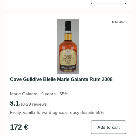
Cave Guildive Bielle Marie Galante Rum 2
RX1387
Cave Guildive Bielle Marie Galante Rum 2008
Marie Galante · 9 years · 55%
8.1
·
29 reviews
/10
Fruity, vanilla-forward agricole, easy despite 55%
172 €
Add to cart