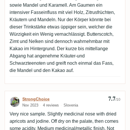
sowie Mandel und Karamell. Am Gaumen ein
intensiver Fasseinfluss mit viel Holz, Zitrusfrüchten,
Kräutern und Mandeln. Nur der Körper könnte bei
dieser Trinkstärke etwas üppiger sein, welcher die
Würzigkeit ein Wenig vernachlässigt. Butterscotch,
Zimt und Nelken sind dennoch wahrnehmbar mit
Kakao im Hintergrund. Der kurze bis mittellange
Abgang hat angenehme Kräuter-und
Schwarzteenoten und greift noch einmal das Fass,
die Mandel und den Kakao auf.
7.7
Review by StrongChoice
StrongChoice
/10
Nov 2023
4 reviews
Slovenia
Very nice sample. Slightly medicinal nose with dried
apricots and jodine. Off dry on the palate, then comes
some acidity. Medium medicinal/metallic finish. Not