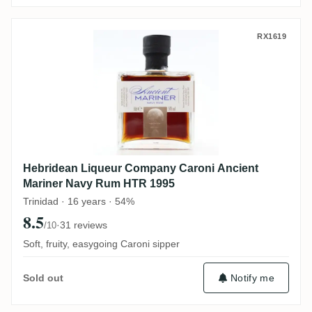
Hebridean Liqueur Company Caroni Ancie
RX1619
Hebridean Liqueur Company Caroni Ancient
Mariner Navy Rum HTR 1995
Trinidad · 16 years · 54%
8.5
·
31 reviews
/10
Soft, fruity, easygoing Caroni sipper
Notify me
Sold out