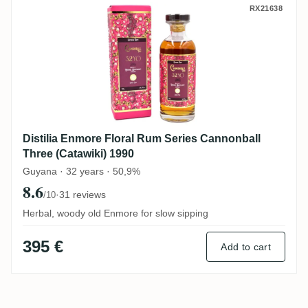
Distilia Enmore Floral Rum Series Cannon
RX21638
Distilia Enmore Floral Rum Series Cannonball
Three (Catawiki) 1990
Guyana · 32 years · 50,9%
8.6
·
31 reviews
/10
Herbal, woody old Enmore for slow sipping
395 €
Add to cart