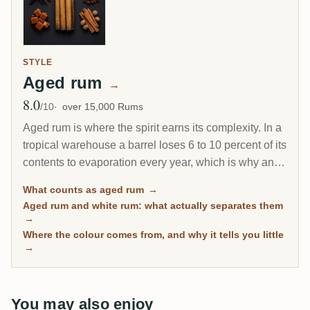
STYLE
Aged rum
→
8.0
Avg Rating
/10
over 15,000 Rums
Aged rum is where the spirit earns its complexity. In a
tropical warehouse a barrel loses 6 to 10 percent of its
contents to evaporation every year, which is why an 8-
year Caribbean rum can taste deeper than a 20-year
What counts as aged rum
→
Scotch. This page gathers every rum on RumX that
Aged rum and white rum: what actually separates them
has spent real time in wood, with community ratings to
→
separate the genuinely mature from the merely dark.
Where the colour comes from, and why it tells you little
→
You may also enjoy