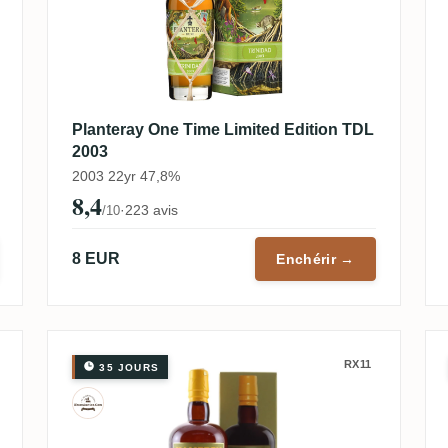
Planteray One Time Limited Edition TDL
2003
2003 22yr 47,8%
8,4
·
223 avis
/10
8 EUR
Enchérir →
RX11
35 JOURS