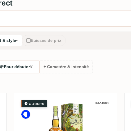
rect
 & style
Baisses de prix
🌱
Pour débuter
+ Caractère & intensité
81
RX23888
4 JOURS