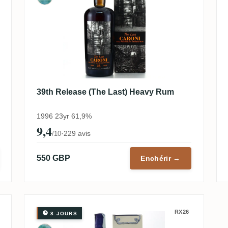
39th Release (The Last) Heavy Rum
1996 23yr 61,9%
9,4
·
229 avis
/10
550 GBP
Enchérir →
RX26
8 JOURS