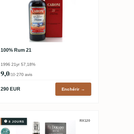
100% Rum 21
1996 21yr 57,18%
9,0
·
270 avis
/10
290 EUR
Enchérir →
RX120
8 JOURS