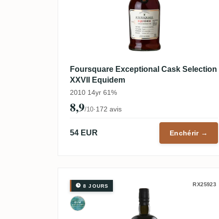
Foursquare Exceptional Cask Selection
XXVII Equidem
2010 14yr 61%
8,9
·
172 avis
/10
54 EUR
Enchérir →
RX25923
8 JOURS