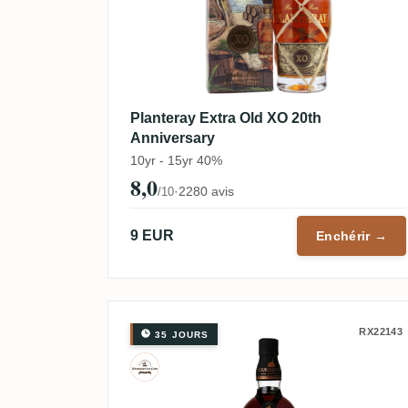
Planteray Extra Old XO 20th
Anniversary
10yr - 15yr 40%
8,0
·
2280 avis
/10
9 EUR
Enchérir →
RX22143
35 JOURS