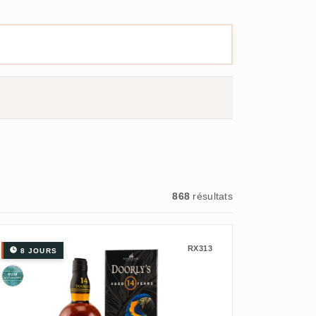
868
résultats
RX313
8 JOURS