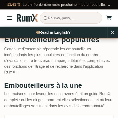
51,61 %.
Le chiffre derrière notre prochaine mise en bouteille. →
Rhums, pays, ...
×
Acheter du rhum
Embouteilleurs populaires
🌐
Read in English?
Embouteilleurs populaires
Cette vue d'ensemble répertorie les embouteilleurs
indépendants les plus populaires en fonction du nombre
d'évaluations. Tu trouveras un aperçu détaillé et complet avec
des fonctions de filtrage et de recherche dans l'application
RumX :
Embouteilleurs à la une
Les maisons pour lesquelles nous avons écrit un guide RumX
complet : qui les dirige, comment elles sélectionnent, et où leurs
embouteillages se situent dans les avis de la communauté.