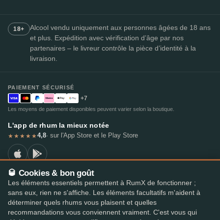
Alcool vendu uniquement aux personnes âgées de 18 ans
18+
et plus. Expédition avec vérification d’âge par nos
partenaires – le livreur contrôle la pièce d’identité à la
livraison.
PAIEMENT SÉCURISÉ
+7
Les moyens de paiement disponibles peuvent varier selon la boutique.
L'app de rhum la mieux notée
4,8
· sur l'App Store et le Play Store
★★★★★
🥃 Cookies & bon goût
Les éléments essentiels permettent à RumX de fonctionner ;
© 2026 RumX
sans eux, rien ne s'affiche. Les éléments facultatifs m'aident à
RumX® est une marque de l'Union européenne enregistrée (EUTM n° 018407164).
déterminer quels rhums vous plaisent et quelles
Mentions légales
Politique de confidentialité
recommandations vous conviennent vraiment. C'est vous qui
Préférences en matière de cookies
Conditions générales