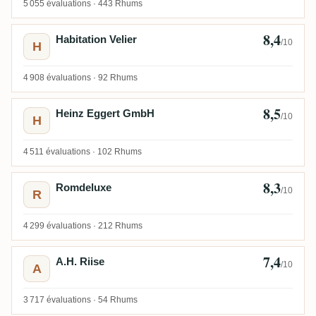
5 055 évaluations ·
443 Rhums
8,4
Habitation Velier
/10
H
4 908 évaluations ·
92 Rhums
8,5
Heinz Eggert GmbH
/10
H
4 511 évaluations ·
102 Rhums
8,3
Romdeluxe
/10
R
4 299 évaluations ·
212 Rhums
7,4
A.H. Riise
/10
A
3 717 évaluations ·
54 Rhums