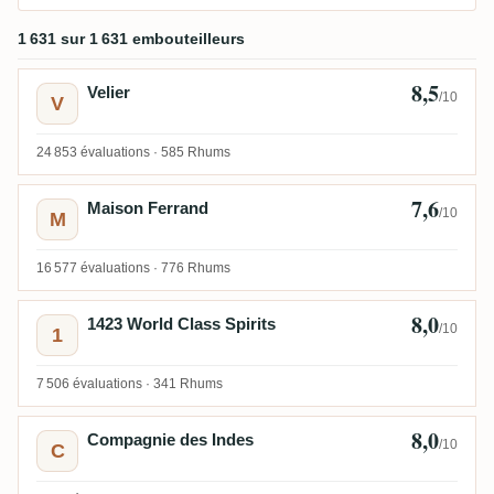
1 631
sur
1 631
embouteilleurs
8,5
Velier
/10
V
24 853 évaluations ·
585 Rhums
7,6
Maison Ferrand
/10
M
16 577 évaluations ·
776 Rhums
8,0
1423 World Class Spirits
/10
1
7 506 évaluations ·
341 Rhums
8,0
Compagnie des Indes
/10
C