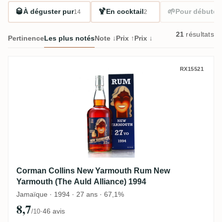
🥃
🍹
🌱
À déguster pur
En cocktail
Pour débuter
14
2
21
résultats
Pertinence
Les plus notés
Note ↓
Prix ↑
Prix ↓
Corman Collins New Yarmouth Rum New Ya
RX15521
Corman Collins New Yarmouth Rum New
Yarmouth (The Auld Alliance) 1994
Jamaïque · 1994 · 27 ans · 67,1%
8,7
·
46 avis
/10