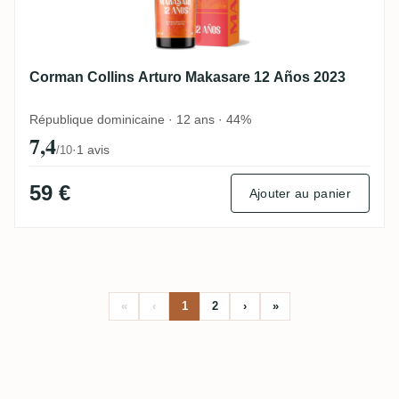
Corman Collins Arturo Makasare 12 Años 2023
République dominicaine · 12 ans · 44%
7,4
·
1 avis
/10
59 €
Ajouter au panier
«
‹
1
2
›
»