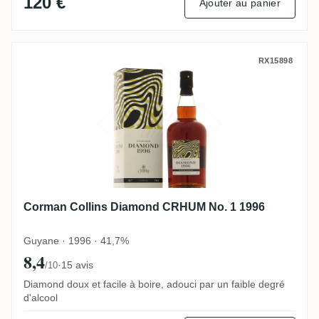
120 €
Ajouter au panier
Corman Collins Diamond CRHUM No. 1 19
RX15898
Corman Collins Diamond CRHUM No. 1 1996
Guyane · 1996 · 41,7%
8,4
·
15 avis
/10
Diamond doux et facile à boire, adouci par un faible degré
d'alcool