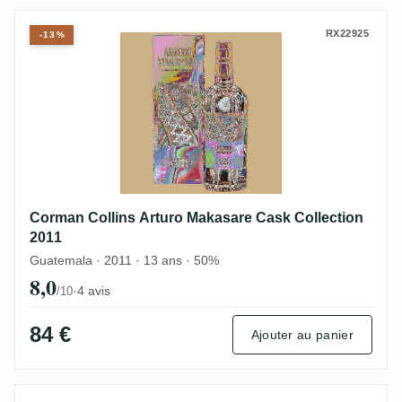
Corman Collins Arturo Makasare Cask Col
RX22925
-13%
Corman Collins Arturo Makasare Cask Collection
2011
Guatemala · 2011 · 13 ans · 50%
8,0
·
4 avis
/10
84 €
Ajouter au panier