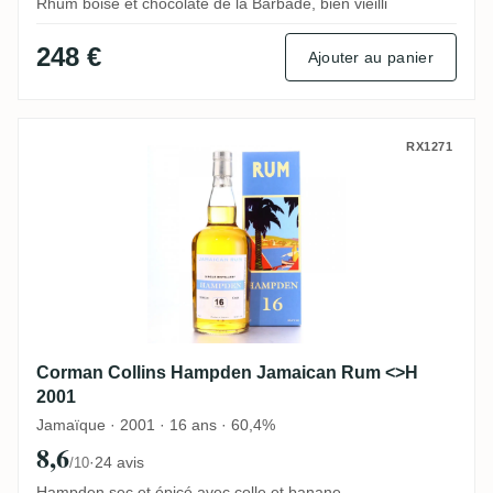
Rhum boisé et chocolaté de la Barbade, bien vieilli
248 €
Ajouter au panier
Corman Collins Hampden Jamaican Rum 
RX1271
Corman Collins Hampden Jamaican Rum <>H
2001
Jamaïque · 2001 · 16 ans · 60,4%
8,6
·
24 avis
/10
Hampden sec et épicé avec colle et banane