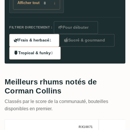
Afficher tout
↓
8
🌱
Pour débuter
FILTRER DIRECTEMENT :
🌿
🍯
Frais & herbacé
Sucré & gourmand
1
🍍
Tropical & funky
3
Meilleurs rhums notés de
Corman Collins
Classés par le score de la communauté, bouteilles
disponibles en premier.
Corman Collins Clarendon 1996
Corman C
RX10071