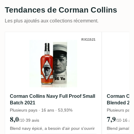
Tendances de Corman Collins
Les plus ajoutés aux collections récemment.
Corman Collins Navy Full Proof Small Bat
Corman C
RX11521
Corman Collins Navy Full Proof Small
Corman Col
Batch 2021
Blended 20
Plusieurs pays · 16 ans · 53,93%
Plusieurs pay
8,0
7,9
·
39 avis
·
16 av
/10
/10
Blend navy épicé, a besoin d'air pour s'ouvrir
Blend jamaïcai