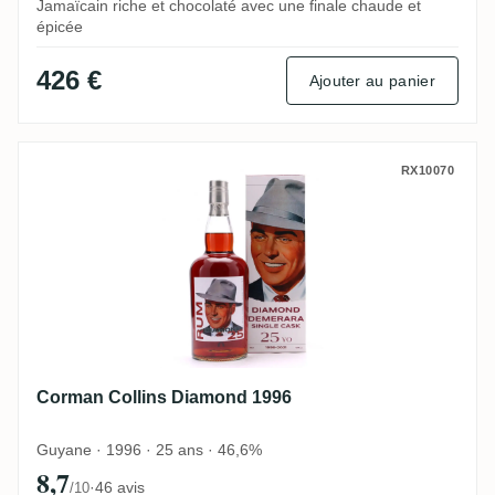
Jamaïcain riche et chocolaté avec une finale chaude et
épicée
426 €
Ajouter au panier
Corman Collins Diamond 1996
RX10070
Corman Collins Diamond 1996
Guyane · 1996 · 25 ans · 46,6%
8,7
·
46 avis
/10