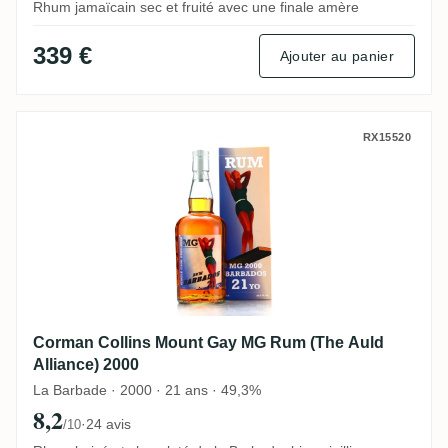
Rhum jamaïcain sec et fruité avec une finale amère
339 €
Ajouter au panier
Corman Collins Mount Gay MG Rum (The A
RX15520
Corman Collins Mount Gay MG Rum (The Auld
Alliance) 2000
La Barbade · 2000 · 21 ans · 49,3%
8,2
·
24 avis
/10