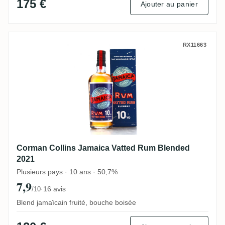
175 €
Ajouter au panier
Corman Collins Jamaica Vatted Rum Blen
RX11663
Corman Collins Jamaica Vatted Rum Blended
2021
Plusieurs pays · 10 ans · 50,7%
7,9
·
16 avis
/10
Blend jamaïcain fruité, bouche boisée