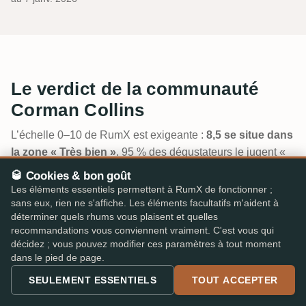
Le verdict de la communauté
Corman Collins
L’échelle 0–10 de RumX est exigeante :
8,5 se situe dans
la zone « Très bien »
. 95 % des dégustateurs le jugent «
Bon » ou mieux, seulement 0 % en dessous de la
🥃 Cookies & bon goût
moyenne.
Voir le guide complet →
Les éléments essentiels permettent à RumX de fonctionner ;
sans eux, rien ne s'affiche. Les éléments facultatifs m'aident à
déterminer quels rhums vous plaisent et quelles
recommandations vous conviennent vraiment. C'est vous qui
décidez ; vous pouvez modifier ces paramètres à tout moment
dans le pied de page.
SEULEMENT ESSENTIELS
TOUT ACCEPTER