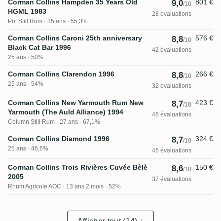
Corman Collins Hampden 35 Years Old
801 €
9,0
/10
HGML 1983
28 évaluations
Pot Still Rum
35 ans · 55,3%
Corman Collins Caroni 25th anniversary
576 €
8,8
/10
Black Cat Bar 1996
42 évaluations
25 ans · 50%
Corman Collins Clarendon 1996
266 €
8,8
/10
25 ans · 54%
32 évaluations
Corman Collins New Yarmouth Rum New
423 €
8,7
/10
Yarmouth (The Auld Alliance) 1994
46 évaluations
Column Still Rum
27 ans · 67,1%
Corman Collins Diamond 1996
324 €
8,7
/10
25 ans · 46,6%
46 évaluations
Corman Collins Trois Rivières Cuvée Bèlè
150 €
8,6
/10
2005
37 évaluations
Rhum Agricole AOC
13 ans 2 mois · 52%