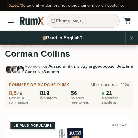
51,61 %.
Le chiffre derrière notre prochaine mise en bouteille. →
Rhums, pays, ...
×
Acheter du rhum
Embouteilleurs
Corman Collins
🌐
Read in English?
EMBOUTEILLEUR
Corman Collins
Apprécié par
Aussierumfan
,
crazyforgoodbooze
,
Joachim
Guger
&
43 autres
DONNÉES DE MARCHÉ RUMX
Mise à jour : août 2026
8,5
819
56
21
/10
Note de la
évaluations
bouteilles
disponibles
communauté
répertoriées
maintenant
Corman Collins New Yarmouth Ru
RX15521
LE PLUS POPULAIRE