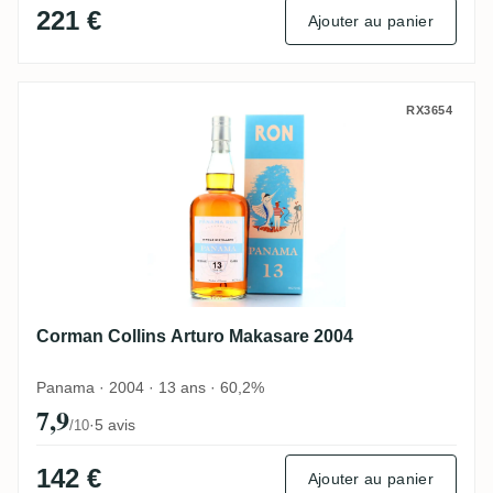
221 €
Ajouter au panier
Corman Collins Arturo Makasare 2004
RX3654
Corman Collins Arturo Makasare 2004
Panama · 2004 · 13 ans · 60,2%
7,9
·
5 avis
/10
142 €
Ajouter au panier