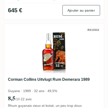
645 €
Ajouter au panier
Corman Collins Uitvlugt Rum Demerara 1
RX13532
Corman Collins Uitvlugt Rum Demerara 1989
Guyane · 1989 · 32 ans · 49,5%
8,5
·
22 avis
/10
Rhum guyanais vieux et boisé, un peu trop doux