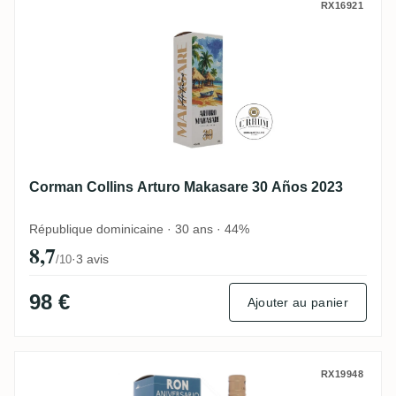
Corman Collins Arturo Makasare 30 Años 
RX16921
Corman Collins Arturo Makasare 30 Años 2023
République dominicaine · 30 ans · 44%
8,7
·
3 avis
/10
98 €
Ajouter au panier
Corman Collins Arturo Makasare 55th Ron
RX19948