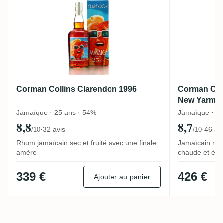
Corman Collins Clarendon 1996
Corman Col
New Yarmout
1994
Jamaïque · 25 ans · 54%
Jamaïque · 27
8,8
8,7
·
32 avis
·
46 av
/10
/10
Rhum jamaïcain sec et fruité avec une finale
Jamaïcain rich
amère
chaude et épi
339 €
426 €
Ajouter au panier