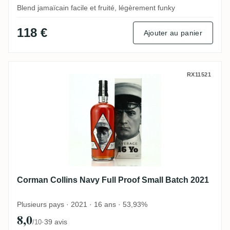
Blend jamaïcain facile et fruité, légèrement funky
118 €
Ajouter au panier
Corman Collins Navy Full Proof Small Bat
RX11521
Corman Collins Navy Full Proof Small Batch 2021
Plusieurs pays · 2021 · 16 ans · 53,93%
8,0
·
39 avis
/10