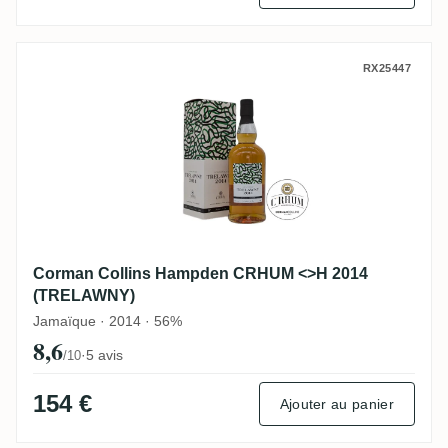
Corman Collins Hampden CRHUM <>H 20
RX25447
Corman Collins Hampden CRHUM <>H 2014
(TRELAWNY)
Jamaïque · 2014 · 56%
8,6
·
5 avis
/10
154 €
Ajouter au panier