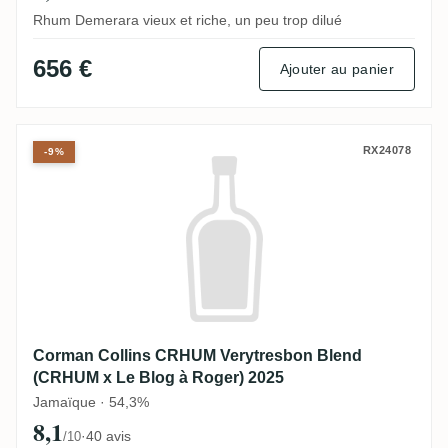
Rhum Demerara vieux et riche, un peu trop dilué
656 €
Ajouter au panier
Corman Collins CRHUM Verytresbon Blend
RX24078
-9%
Corman Collins CRHUM Verytresbon Blend
(CRHUM x Le Blog à Roger) 2025
Jamaïque · 54,3%
8,1
·
40 avis
/10