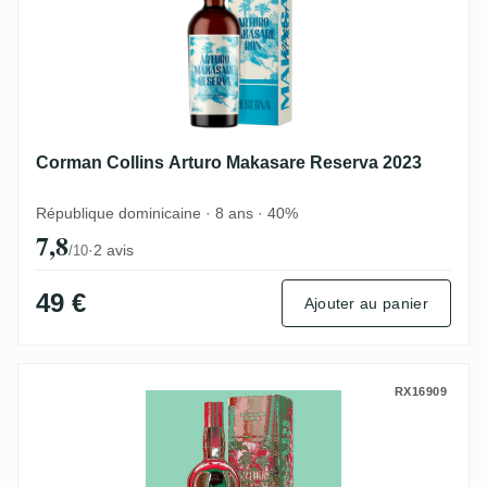
Corman Collins Arturo Makasare Reserva 2023
République dominicaine · 8 ans · 40%
7,8
·
2 avis
/10
49 €
Ajouter au panier
Corman Collins Arturo Makasare 23 Anos 
RX16909