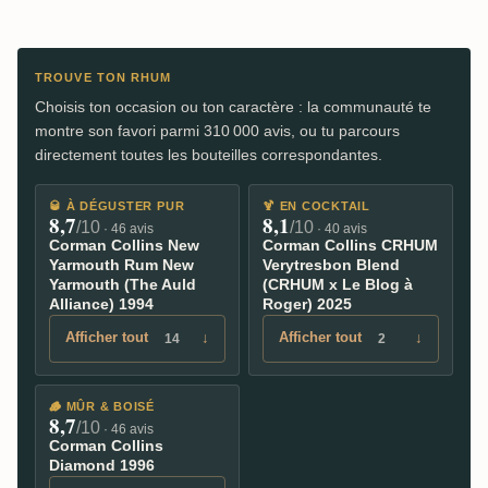
TROUVE TON RHUM
Choisis ton occasion ou ton caractère : la communauté te
montre son favori parmi 310 000 avis, ou tu parcours
directement toutes les bouteilles correspondantes.
🥃
À DÉGUSTER PUR
🍹
EN COCKTAIL
8,7
8,1
/10
/10
· 46 avis
· 40 avis
Corman Collins New
Corman Collins CRHUM
Yarmouth Rum New
Verytresbon Blend
Yarmouth (The Auld
(CRHUM x Le Blog à
Alliance) 1994
Roger) 2025
Afficher tout
↓
Afficher tout
↓
14
2
🪵
MÛR & BOISÉ
8,7
/10
· 46 avis
Corman Collins
Diamond 1996