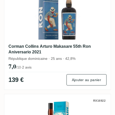
Corman Collins Arturo Makasare 55th Ron
Aniversario 2021
République dominicaine · 25 ans · 42,8%
7,0
·
2 avis
/10
139 €
Ajouter au panier
Corman Collins Arturo Makasare Reserva 
RX16922