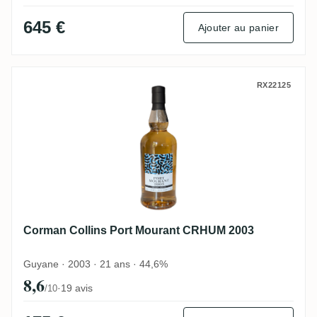
645 €
Ajouter au panier
Corman Collins Port Mourant CRHUM 200
RX22125
Corman Collins Port Mourant CRHUM 2003
Guyane · 2003 · 21 ans · 44,6%
8,6
·
19 avis
/10