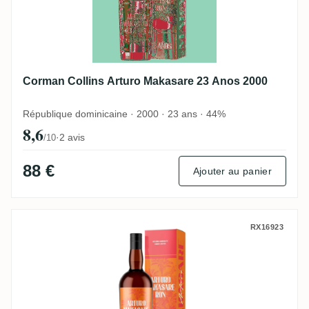
Corman Collins Arturo Makasare 23 Anos 2000
République dominicaine · 2000 · 23 ans · 44%
8,6
·
2 avis
/10
88 €
Ajouter au panier
Corman Collins Arturo Makasare 12 Años 
RX16923