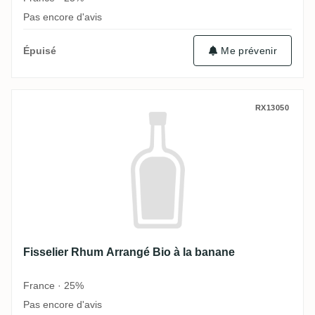
Pas encore d'avis
Épuisé
Me prévenir
Fisselier Rhum Arrangé Bio à la banane
RX13050
Fisselier Rhum Arrangé Bio à la banane
France · 25%
Pas encore d'avis