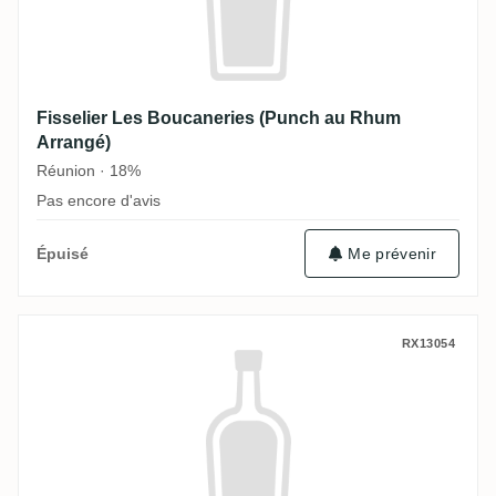
Fisselier Les Boucaneries (Punch au Rhum
Arrangé)
Réunion · 18%
Pas encore d'avis
Épuisé
Me prévenir
Fisselier Rhum Arrangé Banane Cacao
RX13054