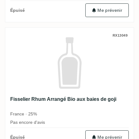
Épuisé
Me prévenir
Fisselier Rhum Arrangé Bio aux baies de g
RX13049
Fisselier Rhum Arrangé Bio aux baies de goji
France · 25%
Pas encore d'avis
Épuisé
Me prévenir