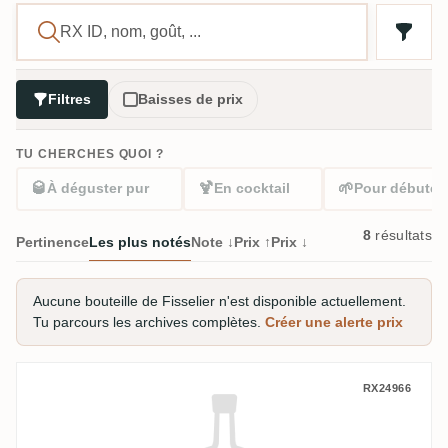
Filtres
Baisses de prix
TU CHERCHES QUOI ?
🥃
🍹
🌱
À déguster pur
En cocktail
Pour débuter
8
résultats
Pertinence
Les plus notés
Note ↓
Prix ↑
Prix ↓
Aucune bouteille de Fisselier n'est disponible actuellement.
Tu parcours les archives complètes.
Créer une alerte prix
Fisselier Le Vieux Corsaire Orange Vanill
RX24966