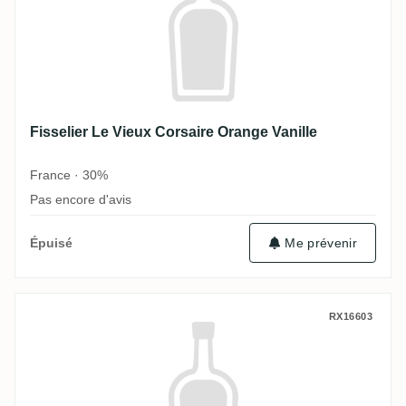
Fisselier Le Vieux Corsaire Orange Vanille
France · 30%
Pas encore d'avis
Épuisé
Me prévenir
Fisselier Les Boucaneries (Punch au Rhu
RX16603