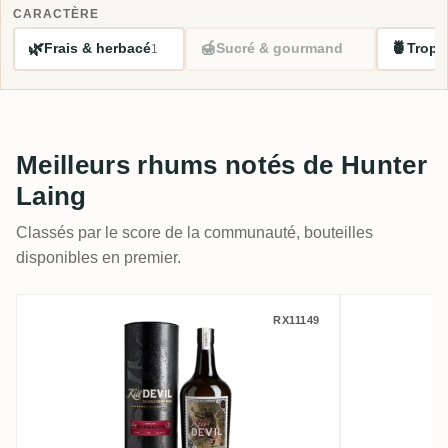
CARACTÈRE
🌿
🍯
🍍
Frais & herbacé
Sucré & gourmand
Tropi
1
Meilleurs rhums notés de Hunter
Laing
Classés par le score de la communauté, bouteilles
disponibles en premier.
Kill Devil 2000
Long Pon
RX11149