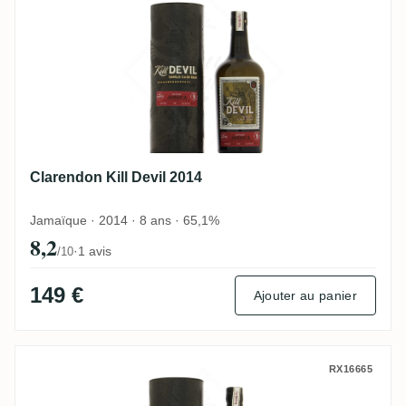
Clarendon Kill Devil 2014
Jamaïque · 2014 · 8 ans · 65,1%
8,2
·
1 avis
/10
149 €
Ajouter au panier
Diamond Kill Devil 2014
RX16665