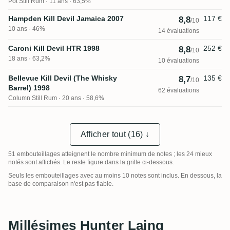
Pot Still Rum
11 ans · 63,5%
Hampden Kill Devil Jamaica 2007
117 €
8,8
/10
10 ans · 46%
14 évaluations
Caroni Kill Devil HTR 1998
252 €
8,8
/10
18 ans · 63,2%
10 évaluations
Bellevue Kill Devil (The Whisky
135 €
8,7
/10
Barrel) 1998
62 évaluations
Column Still Rum
20 ans · 58,6%
Afficher tout (16) ↓
51 embouteillages atteignent le nombre minimum de notes ; les 24 mieux
notés sont affichés. Le reste figure dans la grille ci-dessous.
Seuls les embouteillages avec au moins 10 notes sont inclus. En dessous, la
base de comparaison n'est pas fiable.
Millésimes Hunter Laing