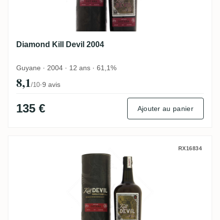
Diamond Kill Devil 2004
Guyane · 2004 · 12 ans · 61,1%
8,1
·
9 avis
/10
135 €
Ajouter au panier
Diamond Kill Devil 1999
RX16834