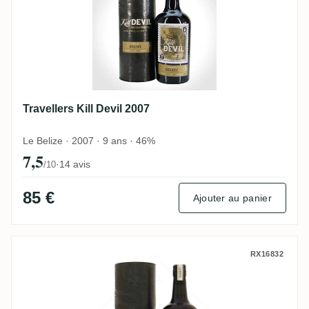
Travellers Kill Devil 2007
Le Belize · 2007 · 9 ans · 46%
7,5
·
14 avis
/10
85 €
Ajouter au panier
Long Pond Kill Devil 2005
RX16832