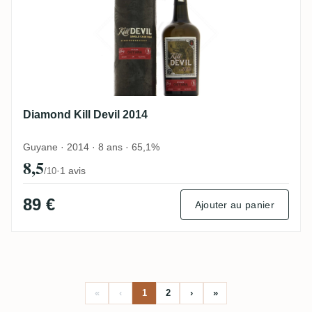
Diamond Kill Devil 2014
Guyane · 2014 · 8 ans · 65,1%
8,5
·
1 avis
/10
89 €
Ajouter au panier
«
‹
1
2
›
»