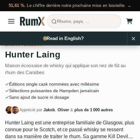
51,61 %.
Le chiffre derrière notre prochaine mise en bouteille. →
Rhums, pays, ...
×
Acheter du rhum
Embouteilleurs
Hunter Laing
🌐
Read in English?
EMBOUTEILLEUR
Hunter Laing
Maison écossaise de whisky qui applique son nez de fût au
rhum des Caraïbes
Éditions single cask nommées avec millésime
Sélections puissantes de Hampden jamaïcain
Sans ajout de sucre ni dosage
Apprécié par
Jakob
,
Oliver
&
plus de 1 000 autres
Hunter Laing est une entreprise familiale de Glasgow, plus
connue pour le Scotch, et ce passé whisky se ressent
dans sa manière de traiter le rhum. Sa gamme Kill Devil