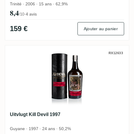
Trinité · 2006 · 15 ans · 62,9%
8,4
·
4 avis
/10
159 €
Ajouter au panier
Uitvlugt Kill Devil 1997
RX12633
Uitvlugt Kill Devil 1997
Guyane · 1997 · 24 ans · 50,2%