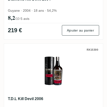
Guyane · 2004 · 18 ans · 54,2%
8,2
·
5 avis
/10
219 €
Ajouter au panier
T.D.L Kill Devil 2006
RX15300
T.D.L Kill Devil 2006