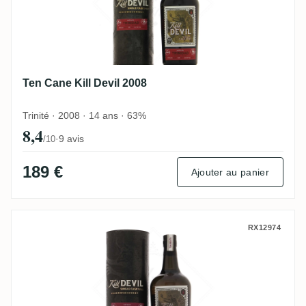
Ten Cane Kill Devil 2008
Trinité · 2008 · 14 ans · 63%
8,4
·
9 avis
/10
189 €
Ajouter au panier
Diamond Kill Devil 2004
RX12974