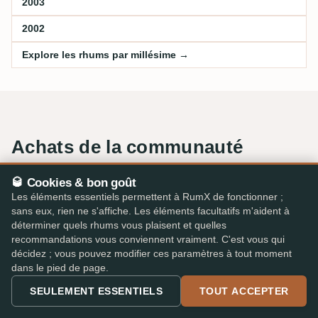
2003
2002
Explore les rhums par millésime →
Achats de la communauté
1 157
bouteilles de Hunter Laing achetées par la communauté.
🥃 Cookies & bon goût
Les éléments essentiels permettent à RumX de fonctionner ;
+12 achats
au cours des 3 derniers mois.
sans eux, rien ne s'affiche. Les éléments facultatifs m'aident à
Ajoutées aux collections, 12 derniers mois — les barres foncées
déterminer quels rhums vous plaisent et quelles
sont les 3 derniers.
recommandations vous conviennent vraiment. C'est vous qui
décidez ; vous pouvez modifier ces paramètres à tout moment
dans le pied de page.
SEULEMENT ESSENTIELS
TOUT ACCEPTER