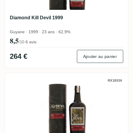
Diamond Kill Devil 1999
Guyane · 1999 · 23 ans · 62,9%
8,5
·
6 avis
/10
264 €
Ajouter au panier
Foursquare Kill Devil 2006
RX18536