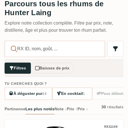
Parcours tous les rhums de
Hunter Laing
Explore notre collection complète. Filtre par prix, note,
distillerie, âge et plus pour trouver ton rhum parfait.
Filtres
Baisses de prix
TU CHERCHES QUOI ?
🥃
🍹
🌱
À déguster pur
En cocktail
Pour débuter
14
1
30
résultats
Pertinence
Les plus notés
Note ↓
Prix ↑
Prix ↓
Kill Devil 2000
RX11149