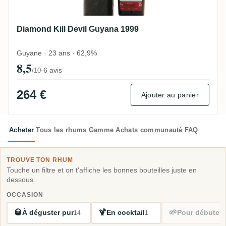
Diamond Kill Devil Guyana 1999
Guyane · 23 ans · 62,9%
8,5
·
6 avis
/10
264 €
Ajouter au panier
Acheter
Tous les rhums
Gamme
Achats communauté
FAQ
TROUVE TON RHUM
Touche un filtre et on t'affiche les bonnes bouteilles juste en
dessous.
OCCASION
🥃
🍹
🌱
À déguster pur
En cocktail
Pour débuter
14
1