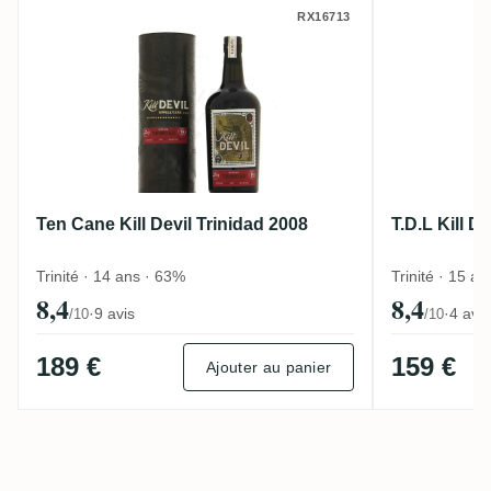
Ten Cane Kill Devil Trinidad 2008
T.D.L Kil
RX16713
Ten Cane Kill Devil Trinidad 2008
T.D.L Kill D
Trinité · 14 ans · 63%
Trinité · 15 a
8,4
8,4
·
9 avis
·
4 avis
/10
/10
189 €
159 €
Ajouter au panier