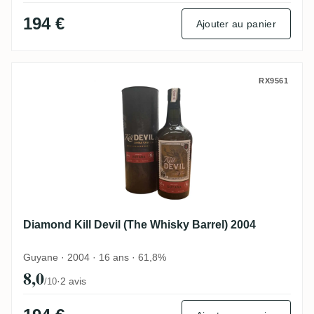
194 €
Ajouter au panier
Diamond Kill Devil (The Whisky Barrel) 20
RX9561
Diamond Kill Devil (The Whisky Barrel) 2004
Guyane · 2004 · 16 ans · 61,8%
8,0
·
2 avis
/10