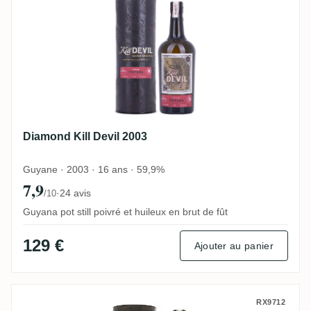
Diamond Kill Devil 2003
Guyane · 2003 · 16 ans · 59,9%
7,9
·
24 avis
/10
Guyana pot still poivré et huileux en brut de fût
129 €
Ajouter au panier
T.D.L Kill Devil Fernandes 1999
RX9712