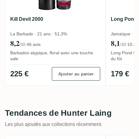
Kill Devil 2000
Long Pond K
La Barbade · 21 ans · 51,3%
Jamaïque · 16
8,2
8,1
·
46 avis
·
10 av
/10
/10
Barbados atypique, floral avec une touche
Long Pond frui
sale
du fût
225 €
179 €
Ajouter au panier
Tendances de Hunter Laing
Les plus ajoutés aux collections récemment.