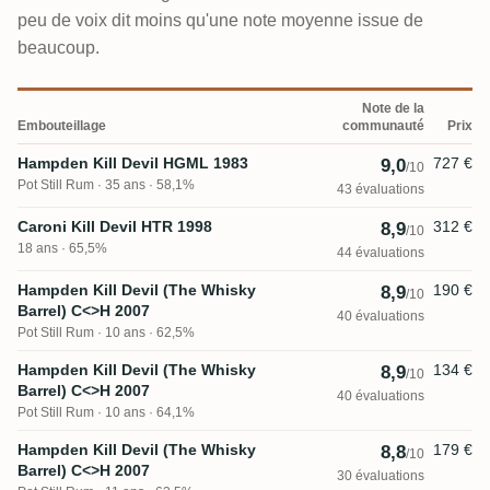
peu de voix dit moins qu'une note moyenne issue de
beaucoup.
Note de la
Embouteillage
communauté
Prix
Hampden Kill Devil HGML 1983
727 €
9,0
/10
Pot Still Rum
35 ans · 58,1%
43 évaluations
Caroni Kill Devil HTR 1998
312 €
8,9
/10
18 ans · 65,5%
44 évaluations
Hampden Kill Devil (The Whisky
190 €
8,9
/10
Barrel) C<>H 2007
40 évaluations
Pot Still Rum
10 ans · 62,5%
Hampden Kill Devil (The Whisky
134 €
8,9
/10
Barrel) C<>H 2007
40 évaluations
Pot Still Rum
10 ans · 64,1%
Hampden Kill Devil (The Whisky
179 €
8,8
/10
Barrel) C<>H 2007
30 évaluations