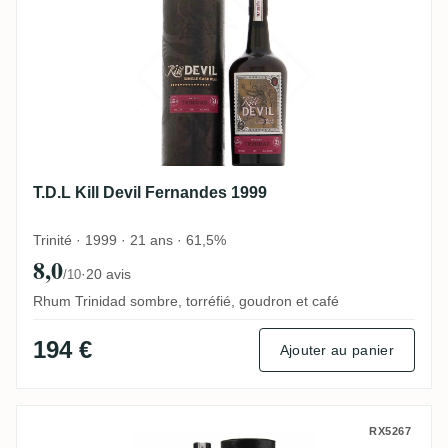
T.D.L Kill Devil Fernandes 1999
Trinité · 1999 · 21 ans · 61,5%
8,0
·
20 avis
/10
Rhum Trinidad sombre, torréfié, goudron et café
194 €
Ajouter au panier
Uitvlugt Kill Devil 1999
RX5267