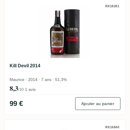
Kill Devil 2014
RX18281
Kill Devil 2014
Maurice · 2014 · 7 ans · 51,3%
8,3
·
1 avis
/10
99 €
Ajouter au panier
Clarendon Kill Devil 2014
RX16840