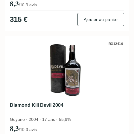
8,3
·
3 avis
/10
315 €
Ajouter au panier
Diamond Kill Devil 2004
RX12416
Diamond Kill Devil 2004
Guyane · 2004 · 17 ans · 55,9%
8,3
·
3 avis
/10