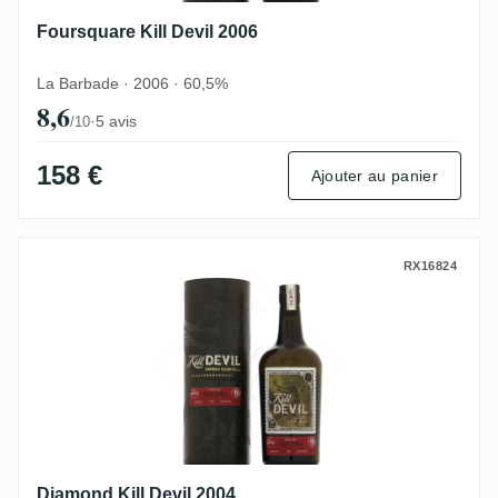
Foursquare Kill Devil 2006
La Barbade · 2006 · 60,5%
8,6
·
5 avis
/10
158 €
Ajouter au panier
Diamond Kill Devil 2004
RX16824
Diamond Kill Devil 2004