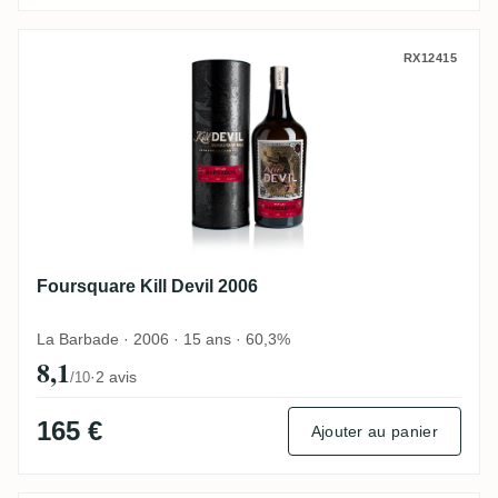
Foursquare Kill Devil 2006
RX12415
Foursquare Kill Devil 2006
La Barbade · 2006 · 15 ans · 60,3%
8,1
·
2 avis
/10
165 €
Ajouter au panier