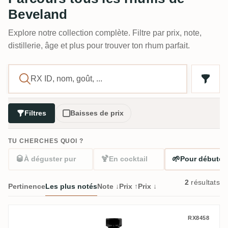
Beveland
Explore notre collection complète. Filtre par prix, note,
distillerie, âge et plus pour trouver ton rhum parfait.
Filtres
Baisses de prix
TU CHERCHES QUOI ?
🥃
🍹
🌱
À déguster pur
En cocktail
Pour débuter
2
résultats
Pertinence
Les plus notés
Note ↓
Prix ↑
Prix ↓
Beveland Caracas Club The Nectar
RX8458