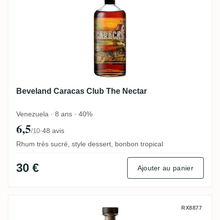
Beveland Caracas Club The Nectar
Venezuela · 8 ans · 40%
6,5
·
48 avis
/10
Rhum très sucré, style dessert, bonbon tropical
30 €
Ajouter au panier
Beveland Caracas Club Ron Añejo Reserv
RX8877