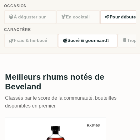
OCCASION
🥃
🍹
🌱
À déguster pur
En cocktail
Pour débuter
1
CARACTÈRE
🌿
🍯
🍍
Frais & herbacé
Sucré & gourmand
Tropi
1
Meilleurs rhums notés de
Beveland
Classés par le score de la communauté, bouteilles
disponibles en premier.
Beveland Caracas Club The Nectar
RX8458