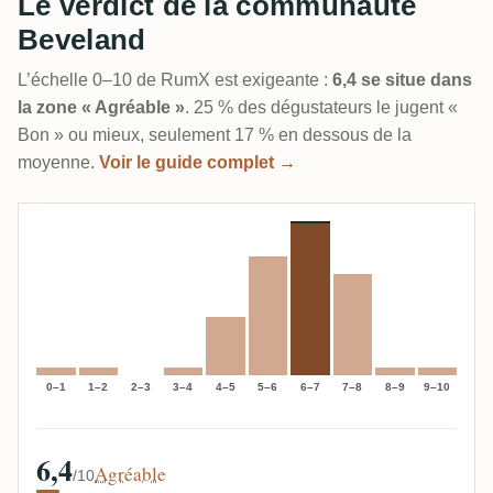
Le verdict de la communauté
Beveland
L’échelle 0–10 de RumX est exigeante :
6,4 se situe dans
la zone « Agréable »
. 25 % des dégustateurs le jugent «
Bon » ou mieux, seulement 17 % en dessous de la
moyenne.
Voir le guide complet →
0–1
1–2
2–3
3–4
4–5
5–6
6–7
7–8
8–9
9–10
6,4
Agréable
/10