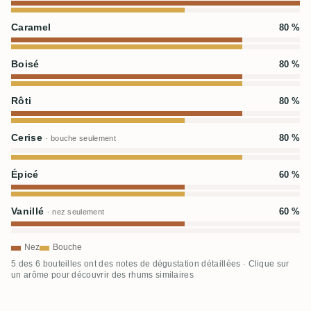
Caramel
80 %
Boisé
80 %
Rôti
80 %
Cerise
80 %
· bouche seulement
Épicé
60 %
Vanillé
60 %
· nez seulement
Nez
Bouche
5 des 6 bouteilles ont des notes de dégustation détaillées · Clique sur
un arôme pour découvrir des rhums similaires