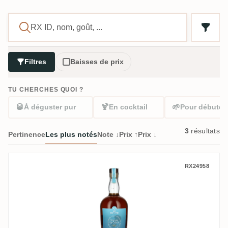
Filtres
Baisses de prix
TU CHERCHES QUOI ?
🥃
🍹
🌱
À déguster pur
En cocktail
Pour débuter
3
résultats
Pertinence
Les plus notés
Note ↓
Prix ↑
Prix ↓
Ron Dos Mares Distillery Hacienda San Is
RX24958