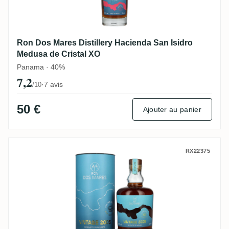
Ron Dos Mares Distillery Hacienda San Isidro
Medusa de Cristal XO
Panama · 40%
7,2
·
7 avis
/10
50 €
Ajouter au panier
Ron Dos Mares Distillery Hacienda San I
RX22375