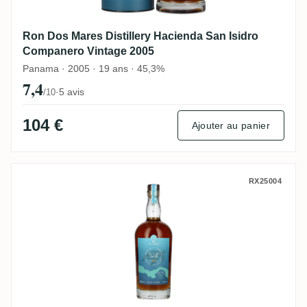
Ron Dos Mares Distillery Hacienda San Isidro
Companero Vintage 2005
Panama · 2005 · 19 ans · 45,3%
7,4
·
5 avis
/10
104 €
Ajouter au panier
Ron Dos Mares Distillery Hacienda San Is
RX25004