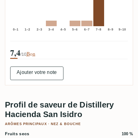
0–1
1–2
2–3
3–4
4–5
5–6
6–7
7–8
8–9
9–10
7,4
Bon
/10
Ajouter votre note
Profil de saveur de Distillery
Hacienda San Isidro
ARÔMES PRINCIPAUX · NEZ & BOUCHE
Fruits secs
100 %