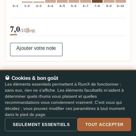
0–1
1–2
2–3
3–4
4–5
5–6
6–7
7–8
8–9
9–10
7,0
Bon
/10
Ajouter votre note
🥃 Cookies & bon goût
Profil de saveur de Dzama
Les éléments essentiels permettent à RumX de fonctionner ;
Arôme
sans eux, rien ne s'affiche. Les éléments facultatifs m'aident à
déterminer quels rhums vous plaisent et quelles
Vanillé
Boisé
Doux
Viennoiseries
recommandations vous conviennent vraiment. C'est vous qui
décidez ; vous pouvez modifier ces paramètres à tout moment
Bouton
dans le pied de page.
Vanillé
Caramel
Doux
Boisé
SEULEMENT ESSENTIELS
TOUT ACCEPTER