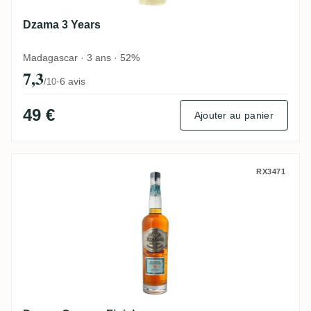
Dzama 3 Years
Madagascar · 3 ans · 52%
7,3
·
6 avis
/10
49 €
Ajouter au panier
Dzama Cognac Finish
RX3471