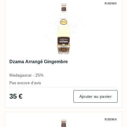
Dzama Arrangé Gingembre
RX8990
Dzama Arrangé Gingembre
Madagascar · 25%
Pas encore d'avis
35 €
Ajouter au panier
Dzama Arrangé Cannelle Écorce d'Orange
RX8964