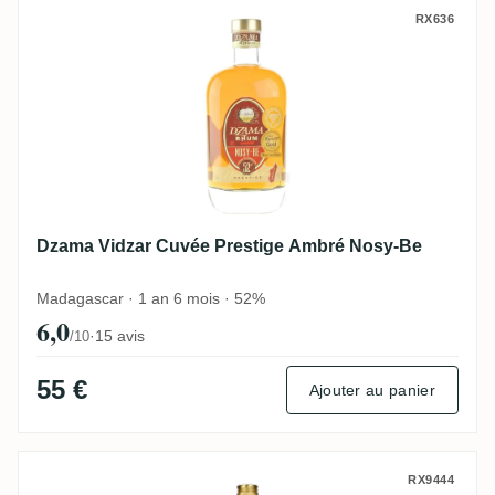
Dzama Vidzar Cuvée Prestige Ambré Nosy
RX636
Dzama Vidzar Cuvée Prestige Ambré Nosy-Be
Madagascar · 1 an 6 mois · 52%
6,0
·
15 avis
/10
55 €
Ajouter au panier
Dzama Vidzar Cuvée Noire 2012
RX9444