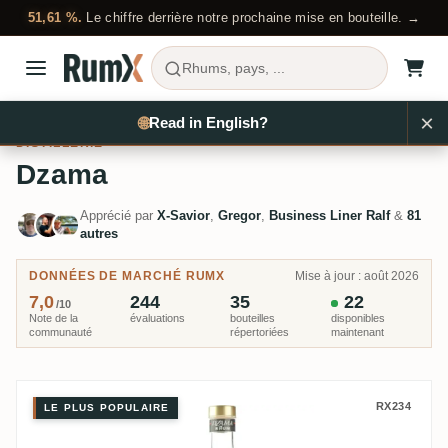
51,61 %.
Le chiffre derrière notre prochaine mise en bouteille. →
Rhums, pays, ...
×
Acheter du rhum
Pays
Madagascar
Dzama
🌐
Read in English?
DISTILLERIE
Dzama
Apprécié par
X-Savior
,
Gregor
,
Business Liner Ralf
&
81
autres
DONNÉES DE MARCHÉ RUMX
Mise à jour : août 2026
7,0
244
35
22
/10
Note de la
évaluations
bouteilles
disponibles
communauté
répertoriées
maintenant
Dzama Rhum Cuvée Noire Presti
RX234
LE PLUS POPULAIRE