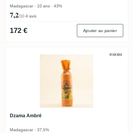
Madagascar · 10 ans · 43%
7,2
·
4 avis
/10
172 €
Ajouter au panier
Dzama Ambré
RX8386
Dzama Ambré
Madagascar · 37,5%