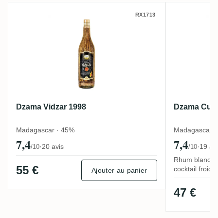
Dzama Vidzar 1998
Dzama Cu
RX1713
Dzama Vidzar 1998
Dzama Cuvé
Madagascar · 45%
Madagascar ·
7,4
7,4
·
20 avis
·
19 av
/10
/10
Rhum blanc flo
55 €
cocktail froid
Ajouter au panier
47 €