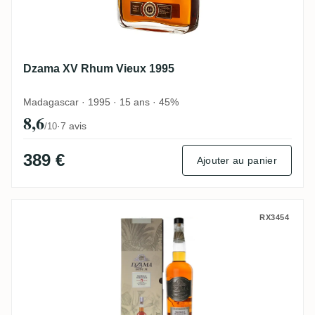
Dzama XV Rhum Vieux 1995
Madagascar · 1995 · 15 ans · 45%
8,6
·
7 avis
/10
389 €
Ajouter au panier
Dzama Vieux Rhum de
RX3454