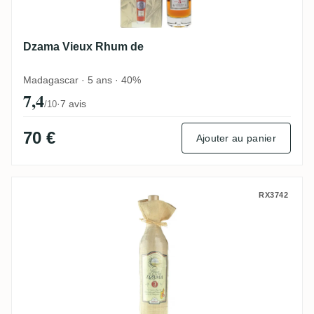
Dzama Vieux Rhum de
Madagascar · 5 ans · 40%
7,4
·
7 avis
/10
70 €
Ajouter au panier
Dzama 3 Years
RX3742