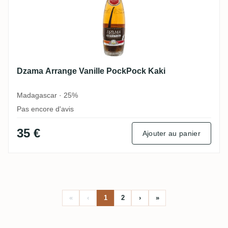
Dzama Arrange Vanille PockPock Kaki
Madagascar · 25%
Pas encore d'avis
35 €
Ajouter au panier
«
‹
1
2
›
»