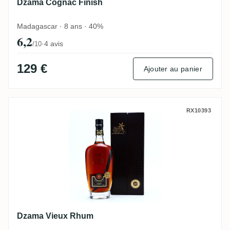
Dzama Cognac Finish
Madagascar · 8 ans · 40%
6,2
·
4 avis
/10
129 €
Ajouter au panier
Dzama Vieux Rhum
RX10393
Dzama Vieux Rhum