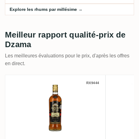
Explore les rhums par millésime →
Meilleur rapport qualité-prix de
Dzama
Les meilleures évaluations pour le prix, d'après les offres
en direct.
Dzama Vidzar Cuvée Noire 2012
Dzama Cu
RX9444