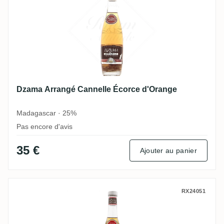
Dzama Arrangé Cannelle Écorce d'Orange
Madagascar · 25%
Pas encore d'avis
35 €
Ajouter au panier
Dzama Arrange Vanille PockPock Kaki
RX24051