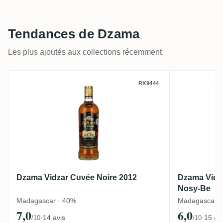
Tendances de Dzama
Les plus ajoutés aux collections récemment.
Dzama Vidzar Cuvée Noire 2012
Dzama Vi
RX9444
Dzama Vidzar Cuvée Noire 2012
Dzama Vidz
Nosy-Be
Madagascar · 40%
Madagascar · 
7,0
6,0
·
14 avis
·
15 av
/10
/10