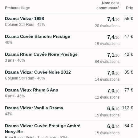
Note de la
Embouteillage
communauté
Prix
Dzama Vidzar 1998
55 €
7,4
/10
Column Still Rum
45%
20 évaluations
Dzama Cuvée Blanche Prestige
47 €
7,4
/10
40%
19 évaluations
Dzama Rhum Cuvée Noire Prestige
42 €
7,1
/10
3 ans · 40%
84 évaluations
Dzama Vidzar Cuvée Noire 2012
35 €
7,0
/10
Column Still Rum
40%
14 évaluations
Dzama Vieux Rhum 6 Ans
77 €
7,0
/10
6 ans · 45%
12 évaluations
Dzama Vidzar Vanilla Dzama
112 €
6,5
/10
43%
15 évaluations
Dzama Vidzar Cuvée Prestige Ambré
54 €
6,0
/10
Nosy-Be
15 évaluations
Rum Based Spirit
1 an 6 mois · 52%