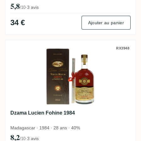
5,8
·
3 avis
/10
34 €
Ajouter au panier
Dzama Lucien Fohine 1984
RX3948
Dzama Lucien Fohine 1984
Madagascar · 1984 · 28 ans · 40%
8,2
·
3 avis
/10