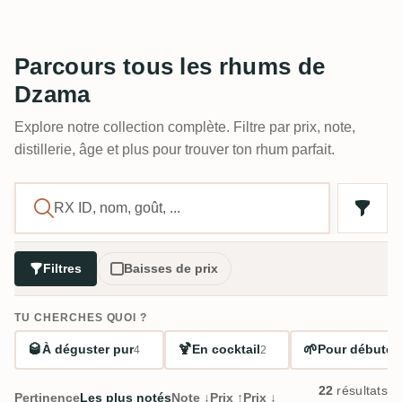
Parcours tous les rhums de
Dzama
Explore notre collection complète. Filtre par prix, note,
distillerie, âge et plus pour trouver ton rhum parfait.
Filtres
Baisses de prix
TU CHERCHES QUOI ?
🥃
🍹
🌱
À déguster pur
En cocktail
Pour débuter
4
2
22
résultats
Pertinence
Les plus notés
Note ↓
Prix ↑
Prix ↓