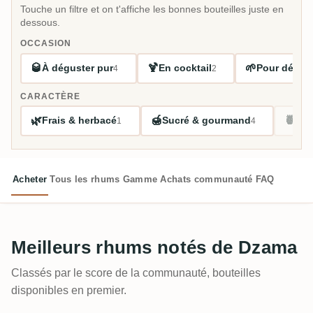
Touche un filtre et on t'affiche les bonnes bouteilles juste en
dessous.
OCCASION
🥃
🍹
🌱
À déguster pur
En cocktail
Pour début
4
2
CARACTÈRE
🌿
🍯
🍍
Frais & herbacé
Sucré & gourmand
Tro
1
4
Acheter
Tous les rhums
Gamme
Achats communauté
FAQ
Meilleurs rhums notés de Dzama
Classés par le score de la communauté, bouteilles
disponibles en premier.