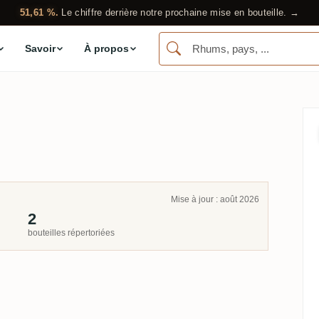
51,61 %.
Le chiffre derrière notre prochaine mise en bouteille. →
Savoir
À propos
Mise à jour : août 2026
2
bouteilles répertoriées