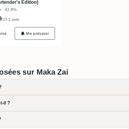
rtender's Edition)
e · 42,8%
0
·
1 avis
/10
isé
Me prévenir
osées sur Maka Zai
?
-il ?
?