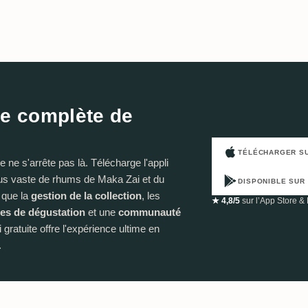
ce complète de
TÉLÉCHARGER S
ne s'arrête pas là. Télécharge l'appli
us vaste de rhums de Maka Zai et du
DISPONIBLE SUR
 que la
gestion de la collection
, les
★ 4,8/5
sur l’App Store & 
es de dégustation
et une
communauté
i gratuite offre l'expérience ultime en
.