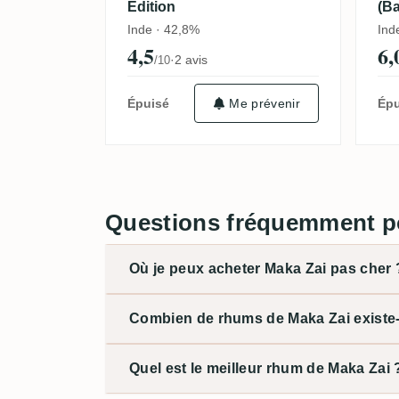
Edition
(Ba
Inde · 42,8%
Ind
4,5
6,
·
2 avis
/10
Épuisé
Me prévenir
Épu
Questions fréquemment p
Où je peux acheter Maka Zai pas cher 
Combien de rhums de Maka Zai existe-t
Quel est le meilleur rhum de Maka Zai 