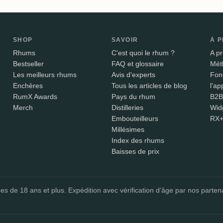
SHOP
SAVOIR
À 
Rhums
C'est quoi le rhum ?
A p
Bestseller
FAQ et glossaire
Mét
Les meilleurs rhums
Avis d'experts
Fonc
Enchères
Tous les articles de blog
l'ap
RumX Awards
Pays du rhum
B2B
Merch
Distilleries
Wid
Embouteilleurs
RX
Millésimes
Index des rhums
Baisses de prix
e 18 ans et plus. Expédition avec vérification d’âge par nos partenaires