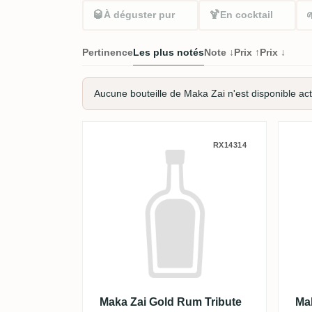
🥃
🍹
À déguster pur
En cocktail
Pertinence
Les plus notés
Note ↓
Prix ↑
Prix ↓
Aucune bouteille de Maka Zai n'est disponible ac
Maka Zai Gold Rum Tribut
Ma
RX14314
Maka Zai Gold Rum Tribute
Ma