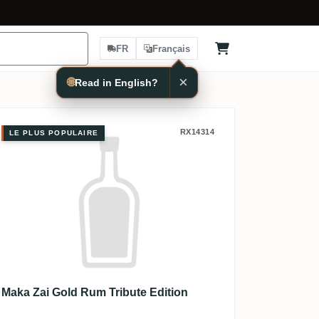
FR
Français
×
🌐
Read in English?
Maka Zai Gold Rum Tribute Edition
RX14314
LE PLUS POPULAIRE
Maka Zai Gold Rum Tribute Edition