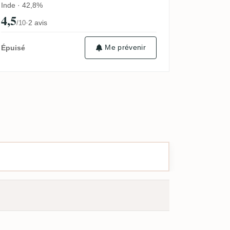
Inde · 42,8%
4,5
·
2 avis
/10
Me prévenir
Épuisé