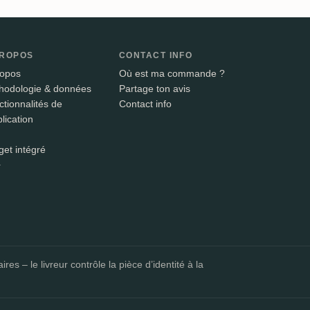
PROPOS
CONTACT INFO
ropos
Où est ma commande ?
hodologie & données
Partage ton avis
tionnalités de
Contact info
plication
get intégré
+
 – le livreur contrôle la pièce d’identité à la