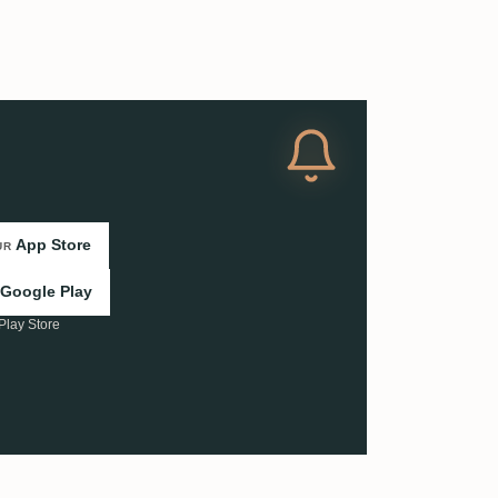
App Store
UR
Google Play
Play Store