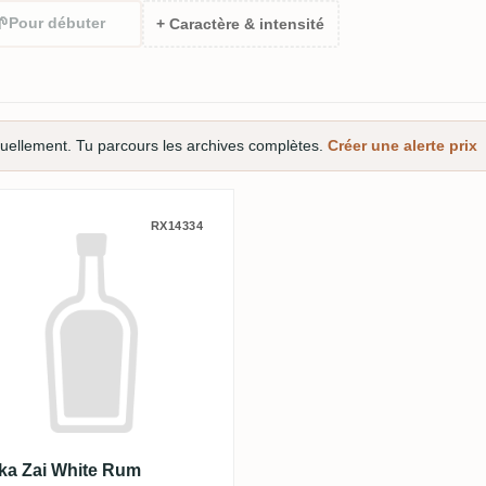
🌱
Pour débuter
+ Caractère & intensité
tuellement. Tu parcours les archives complètes.
Créer une alerte prix
e Edition
ka Zai White Rum (Bartender's Editio
RX14334
ka Zai White Rum