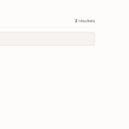
2
résultats
n)