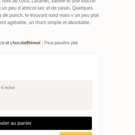
: noix de coco, caramel, vanille et une touche
 un peu d’abricot sec et de raisin. Quelques
s de punch, le trouvant rond mais « un peu plat
iment agréable, un rhum simple et abordable.
co et chocolat
Bémol :
Peut paraître plat
 €
inclus
uter au panier