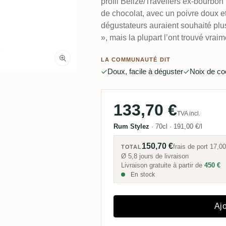
profil Belize/Travellers ex-bourbon 
de chocolat, avec un poivre doux et
dégustateurs auraient souhaité plu
», mais la plupart l’ont trouvé vra
LA COMMUNAUTÉ DIT
Doux, facile à déguster
Noix de co
133,70 €
TVA incl.
Rum Stylez
·
70cl
·
191,00 €/l
150,70 €
frais de port
17,00
TOTAL
Ø 5,8 jours de livraison
Livraison gratuite à partir de
450 €
En stock
Ajo