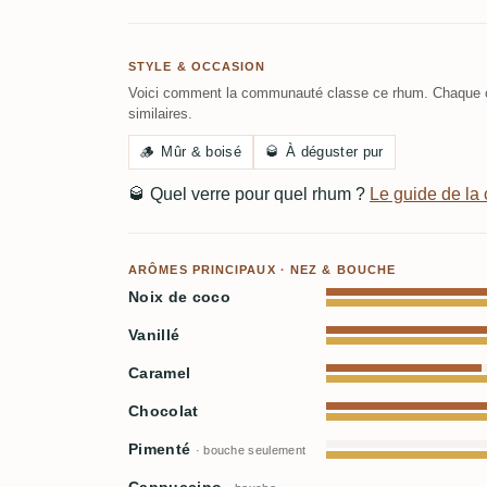
STYLE & OCCASION
Voici comment la communauté classe ce rhum. Chaque c
similaires.
🪵
Mûr & boisé
🥃
À déguster pur
🥃
Quel verre pour quel rhum ?
Le guide de l
ARÔMES PRINCIPAUX · NEZ & BOUCHE
Noix de coco
Vanillé
Caramel
Chocolat
Pimenté
· bouche seulement