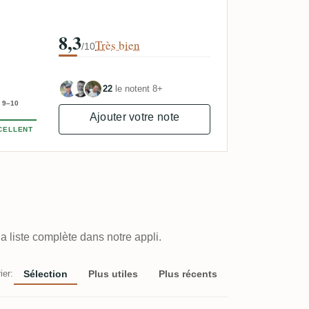
8,3
Très bien
/10
22
le notent 8+
9–10
Ajouter votre note
CELLENT
a liste complète dans notre appli.
ier:
Sélection
Plus utiles
Plus récents