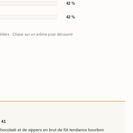
42 %
42 %
illées · Clique sur un arôme pour découvrir
 41
 chocolaté et de sippers en brut de fût tendance bourbon