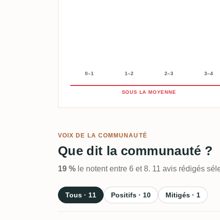
0–1
1–2
2–3
3–4
SOUS LA MOYENNE
VOIX DE LA COMMUNAUTÉ
Que dit la communauté ?
19 %
le notent entre 6 et 8. 11 avis rédigés s
Tous · 11
Positifs · 10
Mitigés · 1