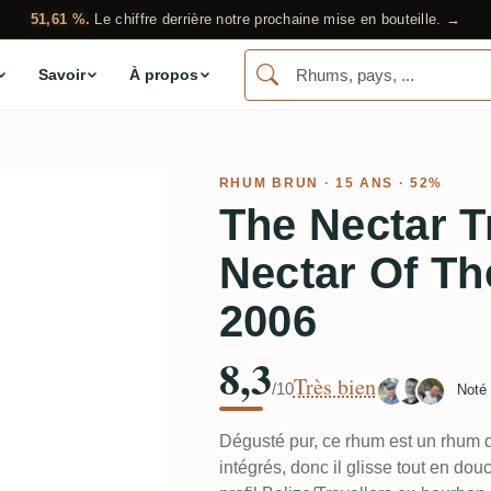
51,61 %.
Le chiffre derrière notre prochaine mise en bouteille. →
Savoir
À propos
RHUM BRUN
· 15 ANS · 52%
The Nectar T
Nectar Of Th
2006
8,3
Très bien
/10
Noté
Dégusté pur, ce rhum est un rhum d
intégrés, donc il glisse tout en dou