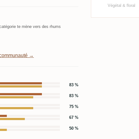
Végétal & floral
atégorie te mène vers des rhums
a communauté →
83 %
83 %
75 %
67 %
50 %