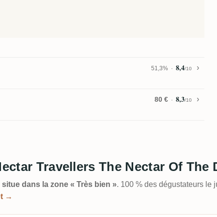
8,4
51,3%
/10
8,3
80 €
/10
Nectar Travellers The Nectar Of The
 situe dans la zone « Très bien »
. 100 % des dégustateurs le 
et →