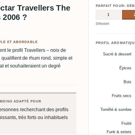
ctar Travellers The
PARFAIT POUR: DÉ
1
 2006 ?
Débutant
PLE ET ABORDABLE
PROFIL AROMATIQU
nt le profil Travellers – noix de
Sucré & dessert
e qualifient de rhum rond, simple et
at et souhaiteraient un degré
Épices
Bois
Fruits secs
MOINS ADAPTÉ POUR
rsonnes recherchant des profils
Torréfié & sombre
issants, très forts ou inhabituels
Fruité
Funk & esters