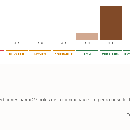
4–5
5–6
6–7
7–8
8–9
BUVABLE
MOYEN
AGRÉABLE
BON
TRÈS BIEN
EX
électionnés parmi 27 notes de la communauté. Tu peux consulter l
Tr