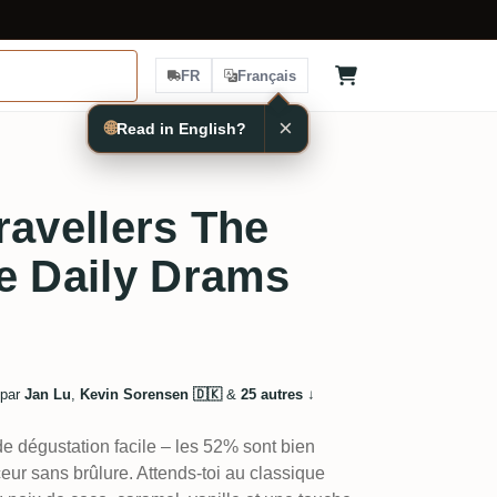
FR
Français
×
🌐
Read in English?
ravellers The
e Daily Drams
 par
Jan Lu
,
Kevin Sorensen 🇩🇰
&
25 autres
↓
e dégustation facile – les 52% sont bien
ceur sans brûlure. Attends-toi au classique