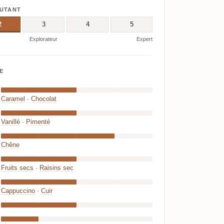
BUTANT
2
3
4
5
Explorateur
Expert
E
Caramel
·
Chocolat
Vanillé
·
Pimenté
Chêne
Fruits secs
·
Raisins sec
Cappuccino
·
Cuir