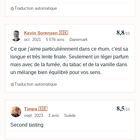
Traduction automatique
8,8
Avis de Kevin Sorensen 🇩🇰
Kevin Sorensen 🇩🇰
/10
oct. 2021
5 576 avis
Danemark
Ce que j'aime particulièrement dans ce rhum, c'est sa
longue et très lente finale. Seulement un léger parfum
mais avec de la fumée, du tabac et de la vanille dans
un mélange bien équilibré pour vos sens.
Traduction automatique
8,5
Avis de Timpa 🇸🇪
Timpa 🇸🇪
/10
sept. 2023
3 avis
Suède
Second tasting