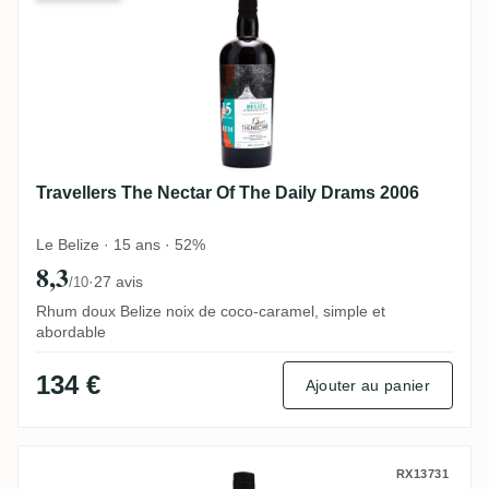
Travellers The Nectar Of The Daily Drams 2006
Le Belize · 15 ans · 52%
8,3
·
27 avis
/10
Rhum doux Belize noix de coco-caramel, simple et
abordable
134 €
Ajouter au panier
Diamond The Nectar Of The Daily Drams 
RX13731