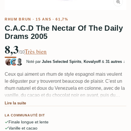
RHUM BRUN
· 15 ANS · 61,7%
C.A.C.D The Nectar Of The Daily
Drams 2005
8,3
Très bien
/10
Noté par
Jules Selected Spirits
,
Kovalyoff
&
31 autres
↓
Ceux qui aiment un rhum de style espagnol mais veulent
le déguster pur y trouveront beaucoup de plaisir. C'est un
rhum naturel et doux du Venezuela en colonne, avec de la
vanille, du cacao et du chocolat noir en avant, puis du
tabac et une légère fumée provenant de la mise en
Lire la suite
bouteille en brut de fût. Quelques dégustateurs ont eu
LA COMMUNAUTÉ DIT
besoin de temps pour l'apprécier ; une goutte d'eau l'ouvre.
Finale longue et lente
Un membre l'a même pris à l'aveugle pour un Foursquare
Vanille et cacao
ou un rhum de colonne guyanais.