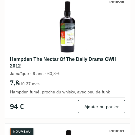
Hampden The Nectar Of The Daily Drams
RX10598
Hampden The Nectar Of The Daily Drams OWH
2012
Jamaïque · 9 ans · 60,8%
7,8
·
37 avis
/10
Hampden fumé, proche du whisky, avec peu de funk
94 €
Ajouter au panier
Travellers The Nectar Of The Daily Drams
RX10183
NOUVEAU