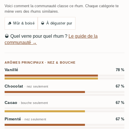
Voici comment la communauté classe ce rhum. Chaque catégorie te
mène vers des rhums similaires.
🪵
Mûr & boisé
🥃
À déguster pur
🥃
Quel verre pour quel rhum ?
Le guide de la
communauté →
ARÔMES PRINCIPAUX · NEZ & BOUCHE
Vanillé
78 %
Chocolat
67 %
· nez seulement
Cacao
67 %
· bouche seulement
Pimenté
67 %
· nez seulement