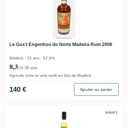
Le Gus't Engenhos do Norte Madeira Rum 2006
Madère · 15 ans · 52,6%
8,3
·
35 avis
/10
Agricole riche et viné vieilli en fûts de Madère
140 €
Ajouter au panier
Single Cask Nation T.D.L Angostura 2003
RX5971