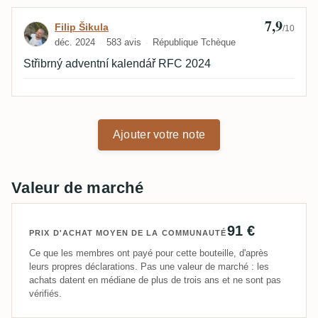
7,9
Avis de Filip Šikula
Filip Šikula
/10
déc. 2024
583 avis
République Tchèque
Střibrný adventní kalendář RFC 2024
Ajouter votre note
Valeur de marché
91 €
PRIX D'ACHAT MOYEN DE LA COMMUNAUTÉ
Ce que les membres ont payé pour cette bouteille, d'après
leurs propres déclarations. Pas une valeur de marché : les
achats datent en médiane de plus de trois ans et ne sont pas
vérifiés.