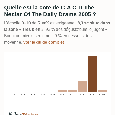
Quelle est la cote de C.A.C.D The
Nectar Of The Daily Drams 2005 ?
L’échelle 0–10 de RumX est exigeante :
8,3 se situe dans
la zone « Très bien »
. 93 % des dégustateurs le jugent «
Bon » ou mieux, seulement 0 % en dessous de la
moyenne.
Voir le guide complet →
0–1
1–2
2–3
3–4
4–5
5–6
6–7
7–8
8–9
9–10
8,3
Très bien