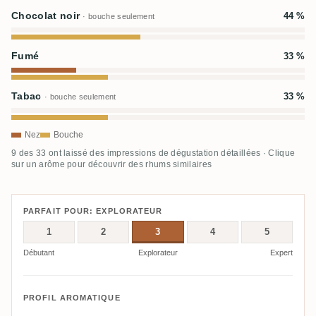
Chocolat noir
44 %
· bouche seulement
Fumé
33 %
Tabac
33 %
· bouche seulement
Nez
Bouche
9 des 33 ont laissé des impressions de dégustation détaillées · Clique
sur un arôme pour découvrir des rhums similaires
PARFAIT POUR: EXPLORATEUR
1
2
3
4
5
Débutant
Explorateur
Expert
PROFIL AROMATIQUE