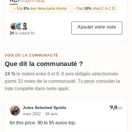
/10
Top
8%
des Venezuela rhums
Top
10%
chez C.A.C.D
Ajouter votre note
24
le notent 8+
VOIX DE LA COMMUNAUTÉ
Que dit la communauté ?
24 %
le notent entre 6 et 8. 8 avis rédigés sélectionnés
parmi 33 notes de la communauté. Tu peux consulter la
liste complète dans notre appli.
9,0
Avis de Jules Selected Spirits
Jules Selected Spirits
/10
mars 2022
34 avis
for this price. 90 to 95 euros top.