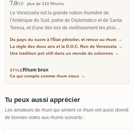
7,0
Note moyenne
/10
plus de 310 Rhums
Le Venezuela est la grande nation rhumière de
l'Amérique du Sud, patrie de Diplomatico et de Santa
Teresa, et d'une des lois de vieillissement les plus
strictes au monde : un minimum de deux ans, égalé
Du pays du sucre à l'État pétrolier, et retour au rhum
→
seulement par Cuba. Bâti à partir de mélasse et de
La règle des deux ans et la D.O.C. Ron de Venezuela
→
miel de canne, distillé sur alambics pot et batch
Une tradition pot still dans un monde de colonnes
→
kettles, puis longuement vieilli en systèmes solera, le
rhum vénézuélien est doux, riche et dessert, parfois
Rhum brun
STYLE
ouvertement sucré, et fait dans un pays dont
Ce qui compte comme rhum vieux
→
l'économie s'est effondrée autour de lui.
Tu peux aussi apprécier
Les amateurs de rhum qui aiment ce rhum ont aussi donné
de bonnes notes aux rhums suivants :