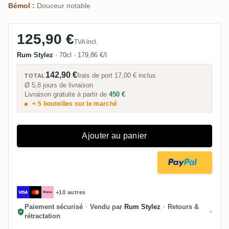
Bémol :
Douceur notable
125,90 €
TVA incl.
Rum Stylez
·
70cl
·
179,86 €/l
142,90 €
frais de port
17,00 €
inclus
TOTAL
Ø 5,8 jours de livraison
Livraison gratuite à partir de
450 €
< 5 bouteilles sur le marché
Ajouter au panier
+10 autres
Paiement sécurisé
·
Vendu par
Rum Stylez
·
Retours &
rétractation