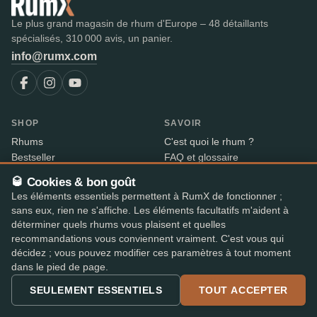
Le plus grand magasin de rhum d'Europe – 48 détaillants
spécialisés, 310 000 avis, un panier.
info@rumx.com
SHOP
SAVOIR
Rhums
C'est quoi le rhum ?
Bestseller
FAQ et glossaire
Les meilleurs rhums
Avis d'experts
🥃 Cookies & bon goût
Enchères
Tous les articles de blog
Les éléments essentiels permettent à RumX de fonctionner ;
RumX Awards
Pays du rhum
sans eux, rien ne s'affiche. Les éléments facultatifs m'aident à
Merch
Distilleries
déterminer quels rhums vous plaisent et quelles
Embouteilleurs
recommandations vous conviennent vraiment. C'est vous qui
Millésimes
décidez ; vous pouvez modifier ces paramètres à tout moment
Index des rhums
dans le pied de page.
Baisses de prix
SEULEMENT ESSENTIELS
TOUT ACCEPTER