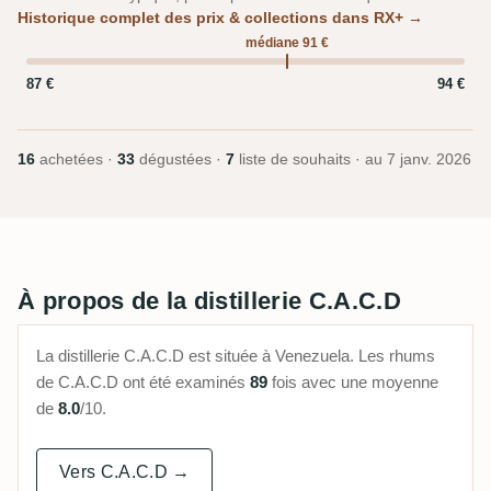
Historique complet des prix & collections dans RX+ →
médiane 91 €
87 €
94 €
16
achetées ·
33
dégustées ·
7
liste de souhaits · au
7 janv. 2026
À propos de la distillerie C.A.C.D
La distillerie C.A.C.D est située à Venezuela. Les rhums
de C.A.C.D ont été examinés
89
fois avec une moyenne
de
8.0
/10.
Vers C.A.C.D →