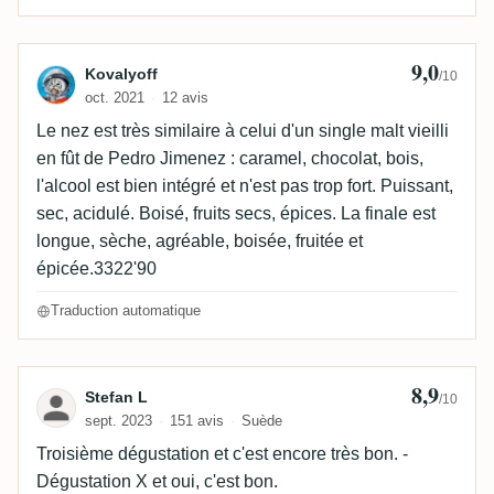
9,0
Avis de Kovalyoff
Kovalyoff
/10
oct. 2021
12 avis
Le nez est très similaire à celui d'un single malt vieilli
en fût de Pedro Jimenez : caramel, chocolat, bois,
l'alcool est bien intégré et n'est pas trop fort. Puissant,
sec, acidulé. Boisé, fruits secs, épices. La finale est
longue, sèche, agréable, boisée, fruitée et
épicée.3322'90
Traduction automatique
8,9
Avis de Stefan L
Stefan L
/10
sept. 2023
151 avis
Suède
Troisième dégustation et c'est encore très bon. -
Dégustation X et oui, c'est bon.