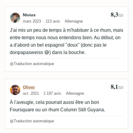
8,3
Avis de Nivius
Nivius
/10
mars 2023
113 avis
Allemagne
J'ai mis un peu de temps à m'habituer à ce rhum, mais
entre-temps nous nous entendons bien. Au début, on
a d'abord un bel espagnol "doux" (donc pas le
donpapasweiss 😅) dans la bouche.
Traduction automatique
8,1
Avis de Oliver
Oliver
/10
oct. 2021
1 197 avis
Allemagne
À l'aveugle, cela pourrait aussi être un bon
Foursquare ou un rhum Column Still Guyana.
Traduction automatique