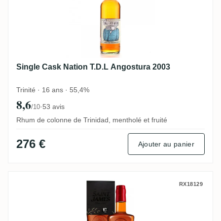
Single Cask Nation T.D.L Angostura 2003
Trinité · 16 ans · 55,4%
8,6
·
53 avis
/10
Rhum de colonne de Trinidad, mentholé et fruité
276 €
Ajouter au panier
Excellence Rhum Saint James Brut de Fût
RX18129