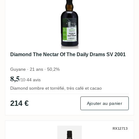
Diamond The Nectar Of The Daily Drams SV 2001
Guyane · 21 ans · 50,2%
8,5
·
44 avis
/10
Diamond sombre et torréfié, très café et cacao
214 €
Ajouter au panier
Le Gus't Engenhos do Norte Madeira Rum
RX12713