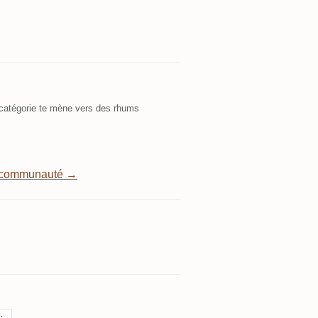
atégorie te mène vers des rhums
a communauté →