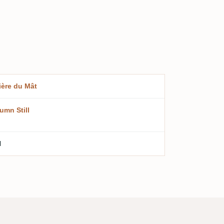
ière du Mât
umn Still
l