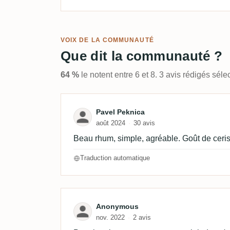
VOIX DE LA COMMUNAUTÉ
Que dit la communauté ?
64 %
le notent entre 6 et 8. 3 avis rédigés sé
Avis de Pavel Peknica
Pavel Peknica
août 2024
30 avis
Beau rhum, simple, agréable. Goût de ceri
Traduction automatique
Avis de Anonymous
Anonymous
nov. 2022
2 avis