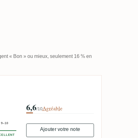
ugent « Bon » ou mieux, seulement 16 % en
6,6
Agréable
/10
9–10
Ajouter votre note
CELLENT