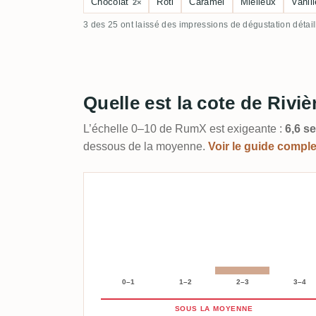
Chocolat
Rôti
Caramel
Mielleux
Vanill
2×
3 des 25 ont laissé des impressions de dégustation détai
Quelle est la cote de Rivi
L’échelle 0–10 de RumX est exigeante :
6,6 s
dessous de la moyenne.
Voir le guide compl
0–1
1–2
2–3
3–4
SOUS LA MOYENNE