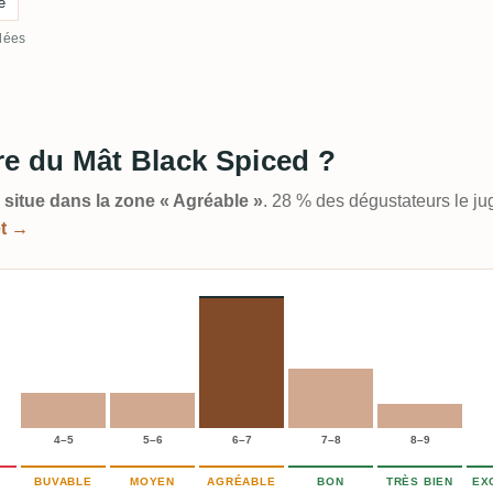
é
llées
ère du Mât Black Spiced ?
e situe dans la zone « Agréable »
. 28 % des dégustateurs le j
et →
4–5
5–6
6–7
7–8
8–9
BUVABLE
MOYEN
AGRÉABLE
BON
TRÈS BIEN
EX