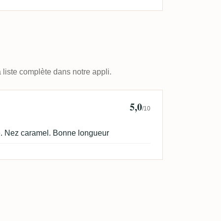
 liste complète dans notre appli.
5,0
mous
/10
e. Nez caramel. Bonne longueur