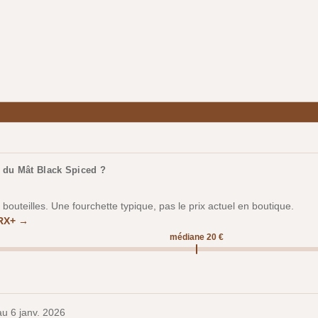
.
 du Mât Black Spiced ?
outeilles. Une fourchette typique, pas le prix actuel en boutique.
 RX+ →
médiane 20 €
 au
6 janv. 2026