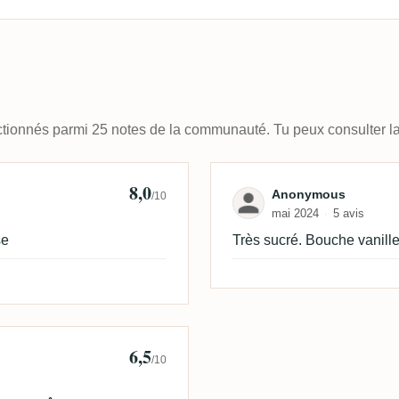
lectionnés parmi 25 notes de la communauté. Tu peux consulter la
8,0
Avis de Anony
Anonymous
/10
mai 2024
5 avis
se
Très sucré. Bouche vanill
6,5
/10