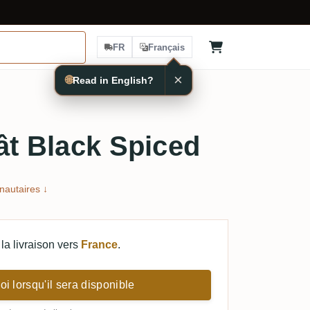
FR
Français
×
🌐
Read in English?
ât Black Spiced
autaires ↓
la livraison vers
France
.
i lorsqu'il sera disponible