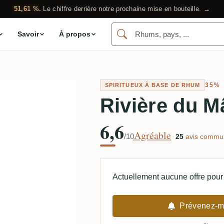
51,61 %.
Le chiffre derrière notre prochaine mise en bouteille. →
Savoir
À propos
35%
SPIRITUEUX À BASE DE RHUM
Rivière du M
6,6
Agréable
/10
·
25
avis commun
Actuellement aucune offre pour 
Prévenez-mo