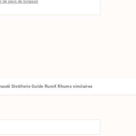
 de pays de livraison
nauté
Distillerie
Guide RumX
Rhums similaires