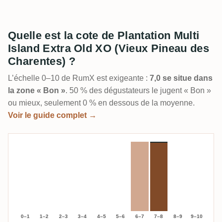
Quelle est la cote de Plantation Multi
Island Extra Old XO (Vieux Pineau des
Charentes) ?
L’échelle 0–10 de RumX est exigeante :
7,0 se situe dans
la zone « Bon »
. 50 % des dégustateurs le jugent « Bon »
ou mieux, seulement 0 % en dessous de la moyenne.
Voir le guide complet →
0–1
1–2
2–3
3–4
4–5
5–6
6–7
7–8
8–9
9–10