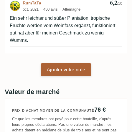
6,2
Avis de RumTaTa
RumTaTa
/10
oct. 2021
450 avis
Allemagne
Ein sehr leichter und süßer Plantation, tropische
Früchte werden vom Weinfass ergänzt, funktioniert
gut hat aber für meinen Geschmack zu wenig
Wumms.
Ajouter votre note
Valeur de marché
76 €
PRIX D'ACHAT MOYEN DE LA COMMUNAUTÉ
Ce que les membres ont payé pour cette bouteille, d'après
leurs propres déclarations. Pas une valeur de marché : les
achats datent en médiane de plus de trois ans et ne sont pas