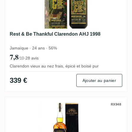
Rest & Be Thankful Clarendon AHJ 1998
Jamaïque · 24 ans · 56%
7,8
·
28 avis
/10
Clarendon vieux au nez frais, épicé et boisé pur
339 €
Ajouter au panier
DDL Plantation Guyana 2008 (Red Pineau 
RX948