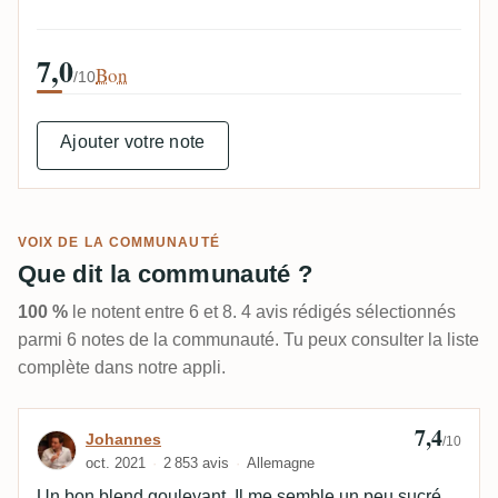
7,0
Bon
/10
Ajouter votre note
VOIX DE LA COMMUNAUTÉ
Que dit la communauté ?
100 %
le notent entre 6 et 8. 4 avis rédigés sélectionnés
parmi 6 notes de la communauté. Tu peux consulter la liste
complète dans notre appli.
7,4
Avis de Johannes
Johannes
/10
oct. 2021
2 853 avis
Allemagne
Un bon blend gouleyant. Il me semble un peu sucré.