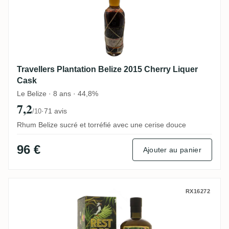
Travellers Plantation Belize 2015 Cherry Liquer
Cask
Le Belize · 8 ans · 44,8%
7,2
·
71 avis
/10
Rhum Belize sucré et torréfié avec une cerise douce
96 €
Ajouter au panier
Rest & Be Thankful Clarendon AHJ 1998
RX16272