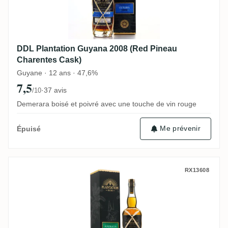
DDL Plantation Guyana 2008 (Red Pineau
Charentes Cask)
Guyane · 12 ans · 47,6%
7,5
·
37 avis
/10
Demerara boisé et poivré avec une touche de vin rouge
Me prévenir
Épuisé
Beenleigh Plantation Australia 2009 (Palo
RX13608