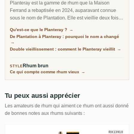
Planteray est la gamme de rhum que la Maison
Ferrand a rebaptisée en 2024, auparavant connue
sous le nom de Plantation. Elle est vieillie deux fois :
distillée dans les Caraïbes, surtout à la Barbade au
Qu'est-ce que le Planteray ?
→
sein de l'historique West Indies Rum Distillery, puis
De Plantation à Planteray : pourquoi le nom a changé
affinée en France en fûts ayant contenu du cognac, ce
→
qui donne au style maison son caractère rond et poli.
Double vieillissement : comment le Planteray vieillit
→
Conçue par Alexandre Gabriel pour rendre le bon
rhum accessible, elle va du fleuron XO 20th
Rhum brun
STYLE
Anniversary à une longue série de rhums riches en
Ce qui compte comme rhum vieux
→
esters et de fûts uniques.
Tu peux aussi apprécier
Les amateurs de rhum qui aiment ce rhum ont aussi donné
de bonnes notes aux rhums suivants :
Alcoholes Del Istmo Plantation Panama 2
RX13910