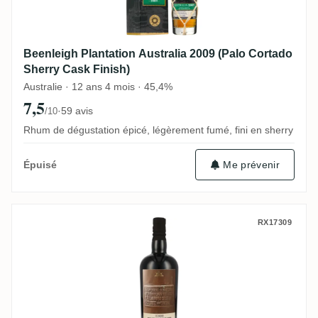
Beenleigh Plantation Australia 2009 (Palo Cortado
Sherry Cask Finish)
Australie · 12 ans 4 mois · 45,4%
7,5
·
59 avis
/10
Rhum de dégustation épicé, légèrement fumé, fini en sherry
Me prévenir
Épuisé
Romero & Sons FRC Ecuador (Kirsch Whis
RX17309