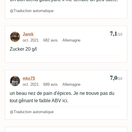
Traduction automatique
7,1
Avis de Jarek
Jarek
/10
oct. 2021
682 avis
Allemagne
Zucker 20 g/l
7,0
Avis de mto75
mto75
/10
oct. 2021
689 avis
Allemagne
un beau nez de pain d'épices. Je ne trouve pas du
tout gênant le faible ABV ici.
Traduction automatique