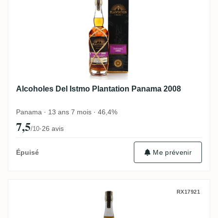
Alcoholes Del Istmo Plantation Panama 2008
Panama · 13 ans 7 mois · 46,4%
7,5
·
26 avis
/10
Me prévenir
Épuisé
Travellers Plantation Belize 2015 Cherry 
RX17921