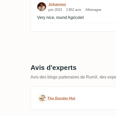
Avis de Johannes
Johannes
juin 2023
2 852 avis
Allemagne
Very nice, round Agricole!
Avis d'experts
Avis des blogs partenaires de RumX, des exper
Avis d’expert par The Dun
The Dunder Hut