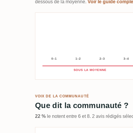
dessous de la moyenne.
Voir le guide compl
0–1
1–2
2–3
3–4
SOUS LA MOYENNE
VOIX DE LA COMMUNAUTÉ
Que dit la communauté ?
22 %
le notent entre 6 et 8. 2 avis rédigés sél