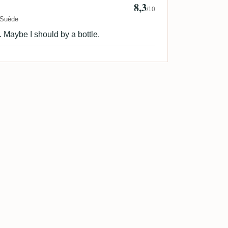
8,3
L
/10
Suède
t. Maybe I should by a bottle.