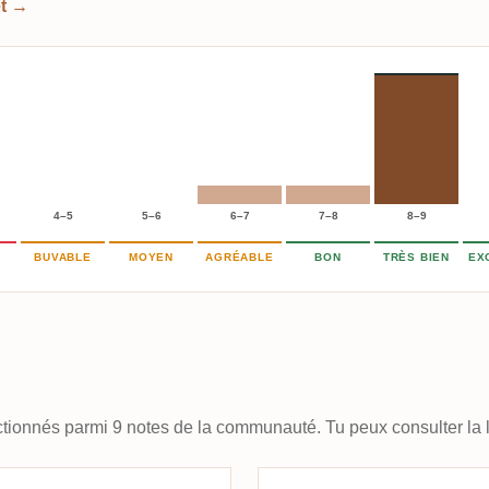
et →
4–5
5–6
6–7
7–8
8–9
BUVABLE
MOYEN
AGRÉABLE
BON
TRÈS BIEN
EX
ectionnés parmi 9 notes de la communauté. Tu peux consulter la l