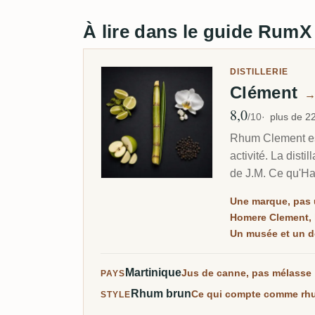
À lire dans le guide RumX
DISTILLERIE
Clément
8,0
Note moyenne
/10
plus de 
Rhum Clement est 
activité. La disti
de J.M. Ce qu'Ha
marque repose en
Une marque, pas u
Homere Clement, 
Un musée et un d
Martinique
Jus de canne, pas mélasse
PAYS
Rhum brun
Ce qui compte comme rh
STYLE