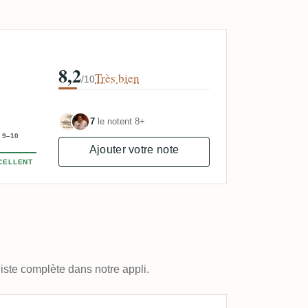
8,2
Très bien
/10
7
le notent 8+
9–10
Ajouter votre note
CELLENT
iste complète dans notre appli.