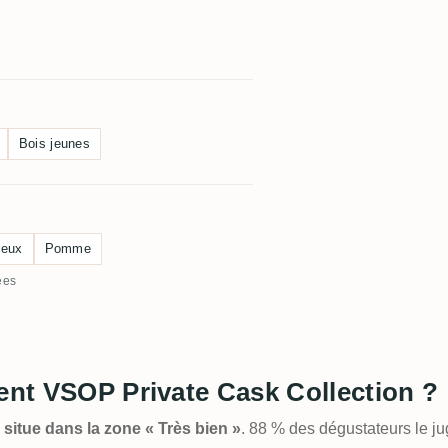
Bois jeunes
reux
Pomme
ées
ment VSOP Private Cask Collection ?
 situe dans la zone « Très bien »
. 88 % des dégustateurs le j