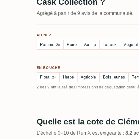
Cask Collection ?
Agrégé à partir de 9 avis de la communauté.
AU NEZ
Pomme
Poire
Vanillé
Terreux
Végétal
2×
EN BOUCHE
Floral
Herbe
Agricole
Bois jeunes
Ter
2×
2 des 9 ont laissé des impressions de dégustation détaill
Quelle est la cote de Clé
L’échelle 0–10 de RumX est exigeante :
8,2 se