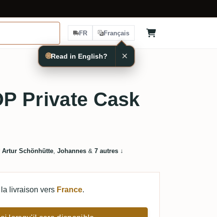
FR
Français
×
🌐
Read in English?
P Private Cask
r
Artur Schönhütte
,
Johannes
&
7 autres
↓
la livraison vers
France
.