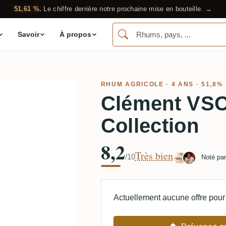
51,61 %.
Le chiffre derrière notre prochaine mise en bouteille. →
Savoir
À propos
RHUM AGRICOLE
· 4 ANS · 51,8%
Clément VSO
Collection
8,2
Très bien
/10
Noté pa
Actuellement aucune offre pour 