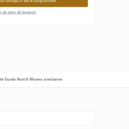
i lorsqu'il sera disponible
 de pays de livraison
té
Guide RumX
Rhums similaires