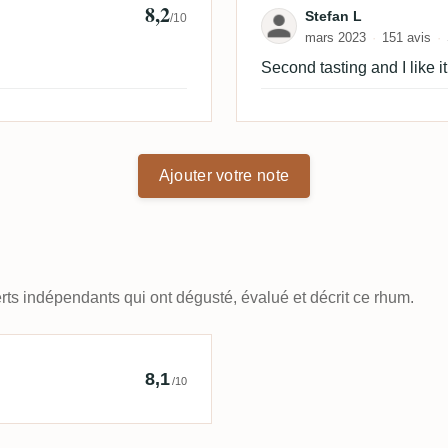
8,2
Avis de Stefan 
Stefan L
/10
mars 2023
151 avis
Second tasting and I like i
Ajouter votre note
ts indépendants qui ont dégusté, évalué et décrit ce rhum.
der Hut
8,1
/10