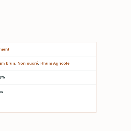
ment
um brun
,
Non sucré
,
Rhum Agricole
8%
ns