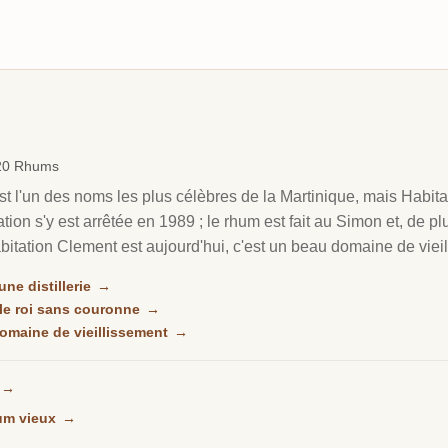
→
220 Rhums
l'un des noms les plus célèbres de la Martinique, mais Habitati
llation s'y est arrêtée en 1989 ; le rhum est fait au Simon et, de
bitation Clement est aujourd'hui, c'est un beau domaine de viei
 fût sous le regard de son fondateur, Homere Clement.
ne distillerie
→
le roi sans couronne
→
omaine de vieillissement
→
→
um vieux
→