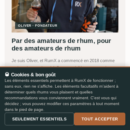
OLIVER · FONDATEUR
Par des amateurs de rhum, pour
des amateurs de rhum
Je suis Oliver, et RumX a commencé en 2018 comme
petit projet passionné à Stuttgart, à l'époque sous le nom
🥃 Cookies & bon goût
de
Rum Tasting Notes
.
Les éléments essentiels permettent à RumX de fonctionner ;
sans eux, rien ne s'affiche. Les éléments facultatifs m'aident à
Ce qui a commencé comme mon carnet de dégustation
déterminer quels rhums vous plaisent et quelles
numérique est aujourd'hui la plateforme la plus complète
recommandations vous conviennent vraiment. C'est vous qui
au monde pour les amateurs de rhum, portée aujourd'hui
décidez ; vous pouvez modifier ces paramètres à tout moment
par une petite équipe avec Jakob, Lukas et Katharina,
dans le pied de page.
Robert nous épaulant en freelance. Nous combinons
SEULEMENT ESSENTIELS
TOUT ACCEPTER
l'intelligence collective de notre communauté avec une