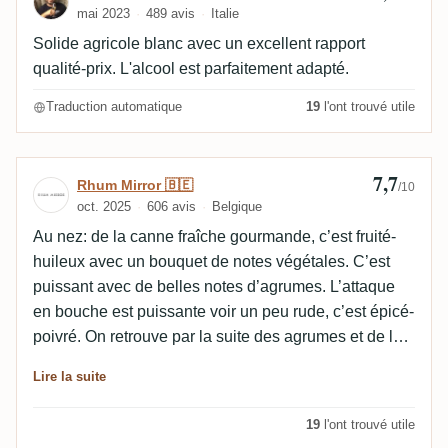
mai 2023
489 avis
Italie
Solide agricole blanc avec un excellent rapport
qualité-prix. L'alcool est parfaitement adapté.
Traduction automatique
19
l'ont trouvé utile
7,7
Avis de Rhum Mirror 🇧🇪
Rhum Mirror 🇧🇪
/10
oct. 2025
606 avis
Belgique
Au nez: de la canne fraîche gourmande, c’est fruité-
huileux avec un bouquet de notes végétales. C’est
puissant avec de belles notes d’agrumes. L’attaque
en bouche est puissante voir un peu rude, c’est épicé-
poivré. On retrouve par la suite des agrumes et de la
réglisse typique de la distillerie. La finale est agréable
Lire la suite
sur le poivré avec une note citronnée. Perso, je le
trouve fruité-gourmand, c’est plutôt sympa. Un rhum
19
l'ont trouvé utile
puissant qui s’assagira en Ti-Punch … Son budget :