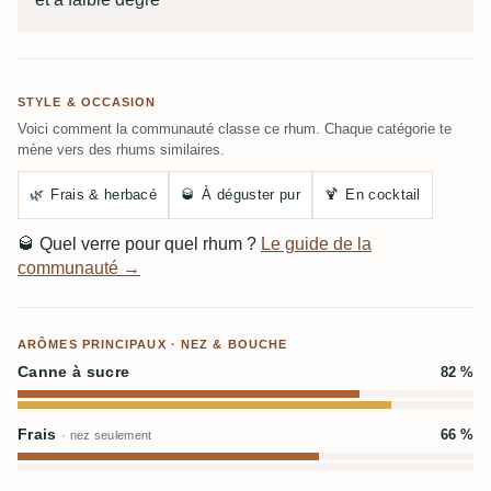
STYLE & OCCASION
Voici comment la communauté classe ce rhum. Chaque catégorie te
mène vers des rhums similaires.
🌿
Frais & herbacé
🥃
À déguster pur
🍹
En cocktail
🥃
Quel verre pour quel rhum ?
Le guide de la
communauté →
ARÔMES PRINCIPAUX · NEZ & BOUCHE
Canne à sucre
82 %
Frais
66 %
· nez seulement