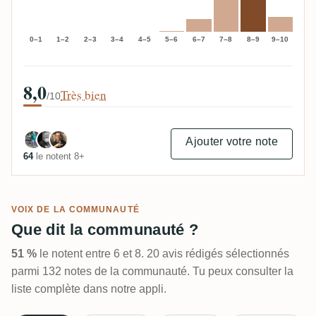
0–1
1–2
2–3
3–4
4–5
5–6
6–7
7–8
8–9
9–10
8,0
Très bien
/10
Ajouter votre note
64
le notent 8+
VOIX DE LA COMMUNAUTÉ
Que dit la communauté ?
51 %
le notent entre 6 et 8. 20 avis rédigés sélectionnés
parmi 132 notes de la communauté. Tu peux consulter la
liste complète dans notre appli.