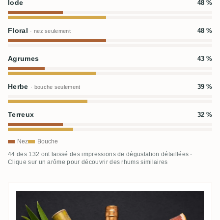
Iode
48 %
Floral
48 %
· nez seulement
Agrumes
43 %
Herbe
39 %
· bouche seulement
Terreux
32 %
Nez
Bouche
44 des 132 ont laissé des impressions de dégustation détaillées ·
Clique sur un arôme pour découvrir des rhums similaires