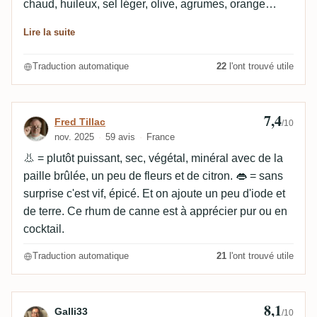
chaud, huileux, sel léger, olive, agrumes, orange
légère, minéraux légers. Finale Moyennement longue,
Lire la suite
chaude, huileuse, agrumes, orange, minéraux, sel
léger.
Traduction automatique
22
l'ont trouvé utile
7,4
Avis de Fred Tillac
Fred Tillac
/10
nov. 2025
59 avis
France
👃 = plutôt puissant, sec, végétal, minéral avec de la
paille brûlée, un peu de fleurs et de citron. 👄 = sans
surprise c'est vif, épicé. Et on ajoute un peu d'iode et
de terre. Ce rhum de canne est à apprécier pur ou en
cocktail.
Traduction automatique
21
l'ont trouvé utile
8,1
Avis de Galli33
Galli33
/10