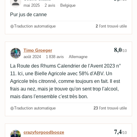
mai 2025
2 avis
Belgique
Pur jus de canne
Traduction automatique
2
l'ont trouvé utile
8,0
Avis de Timo Groeger
Timo Groeger
/10
août 2024
1 838 avis
Allemagne
La Route des Rhums Calendrier de l'Avent 2023 n°
11. Ici, une Bielle Agricole avec 58% d'ABV. Un
Agricole très citronné, comme toujours en fait. Il est
frais au nez, mais je trouve qu'on sent trop l'alcool,
mais dans l'ensemble c'est très bon.
Traduction automatique
23
l'ont trouvé utile
7,4
Avis de crazyforgoodbooze
crazyforgoodbooze
/10