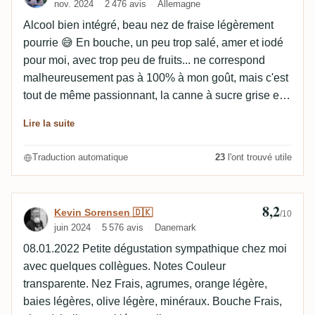
nov. 2024
2 476 avis
Allemagne
Alcool bien intégré, beau nez de fraise légèrement
pourrie 😅 En bouche, un peu trop salé, amer et iodé
pour moi, avec trop peu de fruits... ne correspond
malheureusement pas à 100% à mon goût, mais c'est
tout de même passionnant, la canne à sucre grise en
solo !
Lire la suite
Traduction automatique
23
l'ont trouvé utile
8,2
Avis de Kevin Sorensen 🇩🇰
Kevin Sorensen 🇩🇰
/10
juin 2024
5 576 avis
Danemark
08.01.2022 Petite dégustation sympathique chez moi
avec quelques collègues. Notes Couleur
transparente. Nez Frais, agrumes, orange légère,
baies légères, olive légère, minéraux. Bouche Frais,