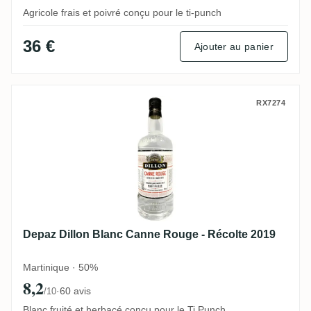
Agricole frais et poivré conçu pour le ti-punch
36 €
Ajouter au panier
Depaz Dillon Blanc Canne Rouge - Récolt
RX7274
Depaz Dillon Blanc Canne Rouge - Récolte 2019
Martinique · 50%
8,2
·
60 avis
/10
Blanc fruité et herbacé conçu pour le Ti Punch