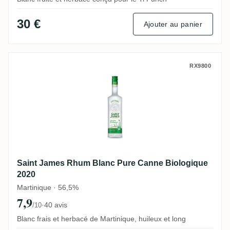
30 €
Ajouter au panier
Saint James Rhum Blanc Pure Canne Biol
RX9800
Saint James Rhum Blanc Pure Canne Biologique
2020
Martinique · 56,5%
7,9
·
40 avis
/10
Blanc frais et herbacé de Martinique, huileux et long