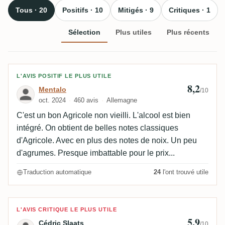
Tous · 20
Positifs · 10
Mitigés · 9
Critiques · 1
Sélection
Plus utiles
Plus récents
Avis de Mentalo
L'AVIS POSITIF LE PLUS UTILE
8,2
Mentalo
/10
oct. 2024
460 avis
Allemagne
C'est un bon Agricole non vieilli. L'alcool est bien
intégré. On obtient de belles notes classiques
d'Agricole. Avec en plus des notes de noix. Un peu
d'agrumes. Presque imbattable pour le prix...
Traduction automatique
24
l'ont trouvé utile
Avis de Cédric Slaats
L'AVIS CRITIQUE LE PLUS UTILE
5,9
Cédric Slaats
/10