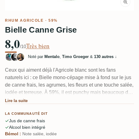
RHUM AGRICOLE
· 59%
Bielle Canne Grise
8,0
Très bien
/10
Noté par
Mentalo
,
Timo Groeger
&
130 autres
↓
Ceux qui aiment déjà l'Agricole blanc sont les fans
naturels ici : ce Bielle mono-cépage mise à fond sur le jus
de canne frais, les agrumes, les fleurs et une touche salée,
iodée et terreuse. À 59%, il est punchy mais beaucoup de
dégustateurs jurent que l'alcool est bien intégré, le
Lire la suite
devinant plus bas. Une vraie bouteille de Ti Punch —
LA COMMUNAUTÉ DIT
herbacée, minérale, longue. Quelques-uns le trouvent trop
Jus de canne frais
salé et peu fruité.
Alcool bien intégré
Bémol :
Note salée, iodée