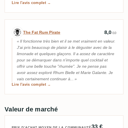
Lire l'avis complet →
Avis d’expert par The Fat Rum Pirate
8,0
The Fat Rum Pirate
/10
Il fonctionne très bien et il se met vraiment en valeur.
J'ai pris beaucoup de plaisir à le déguster avec de la
limonade et quelques glaçons. Il a assez de caractère
pour se démarquer dans n'importe quel cocktail et
offrir une belle touche "rhumée". Je ne pense pas
avoir assez exploré Rhum Bielle et Marie Galante. Je
vais certainement continuer à...
Lire l'avis complet →
Valeur de marché
33 €
PRIX D'ACHAT MOYEN DE LA COMMUNAUTÉ