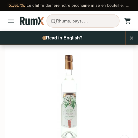
51,61 %.
Le chiffre derrière notre prochaine mise en bouteille. →
Rhums, pays, ...
Acheter du rhum
Marie Galante
Bielle
RX1102
🌐
EN