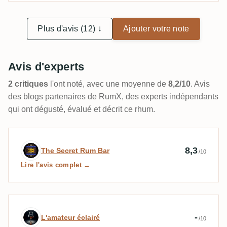
30 €
Plus d'avis (12) ↓
Ajouter votre note
Avis d'experts
2 critiques
l'ont noté, avec une moyenne de
8,2/10
. Avis
des blogs partenaires de RumX, des experts indépendants
qui ont dégusté, évalué et décrit ce rhum.
Avis d’expert par The Secret Rum Bar
8,3
The Secret Rum Bar
/10
Lire l'avis complet →
Avis d’expert par L'amateur éclairé
-
L'amateur éclairé
/10