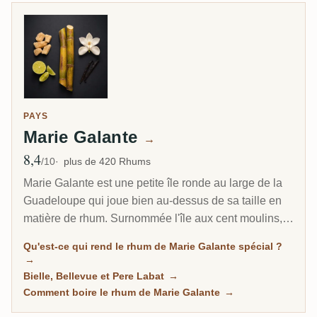
PAYS
Marie Galante
→
8,4
Note moyenne
/10
plus de 420 Rhums
Marie Galante est une petite île ronde au large de la
Guadeloupe qui joue bien au-dessus de sa taille en
matière de rhum. Surnommée l'île aux cent moulins,
elle produit un agricole puissant et fort en alcool,
Qu'est-ce qui rend le rhum de Marie Galante spécial ?
souvent embouteillé à 59 degrés et plus, depuis trois
→
distilleries en activité. Pour les amateurs d'agricole,
Bielle, Bellevue et Pere Labat
→
c'est l'un des coins les plus typés du monde du rhum
Comment boire le rhum de Marie Galante
→
français.