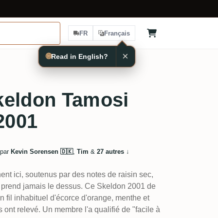
FR
Français
×
🌐
Read in English?
keldon Tamosi
2001
 par
Kevin Sorensen 🇩🇰
,
Tim
&
27 autres
↓
ent ici, soutenus par des notes de raisin sec,
e prend jamais le dessus. Ce Skeldon 2001 de
 fil inhabituel d'écorce d'orange, menthe et
ont relevé. Un membre l'a qualifié de "facile à