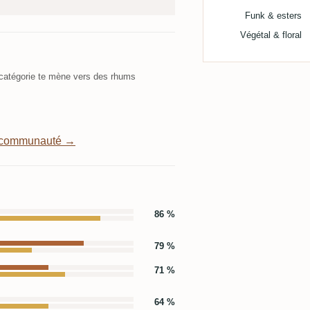
Funk & esters
Végétal & floral
atégorie te mène vers des rhums
a communauté →
86 %
79 %
71 %
64 %