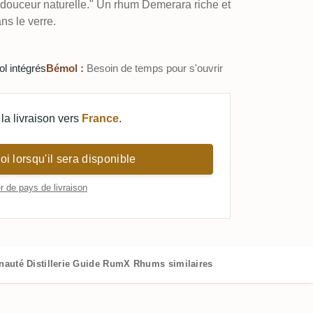
e douceur naturelle." Un rhum Demerara riche et
s le verre.
ol intégrés
Bémol :
Besoin de temps pour s'ouvrir
la livraison vers
France
.
i lorsqu'il sera disponible
 de pays de livraison
nauté
Distillerie
Guide RumX
Rhums similaires