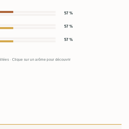
57 %
57 %
57 %
illées · Clique sur un arôme pour découvrir