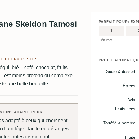
Lane Skeldon Tamosi
PARFAIT POUR: EXP
1
Débutant
É ET FRUITS SECS
PROFIL AROMATIQU
uilibré – café, chocolat, fruits
Sucré & dessert
'il est moins profond ou complexe
ste une belle bouteille.
Épices
Bois
Fruits secs
MOINS ADAPTÉ POUR
as adapté à ceux qui cherchent
Torréfié & sombre
 rhum léger, facile ou dérangés
r les notes de menthol
Fruité