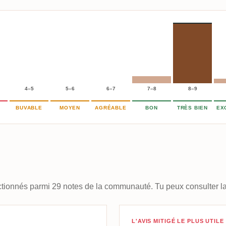
4–5
5–6
6–7
7–8
8–9
BUVABLE
MOYEN
AGRÉABLE
BON
TRÈS BIEN
EX
lectionnés parmi 29 notes de la communauté. Tu peux consulter la
🇰
Avis de Maxime 
L'AVIS MITIGÉ LE PLUS UTILE