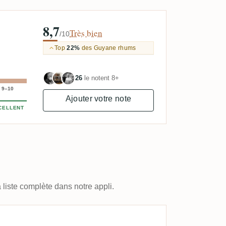
8,7
Très bien
/10
Top
22%
des Guyane rhums
26
le notent 8+
9–10
Ajouter votre note
CELLENT
 liste complète dans notre appli.
Clr 🇫🇷