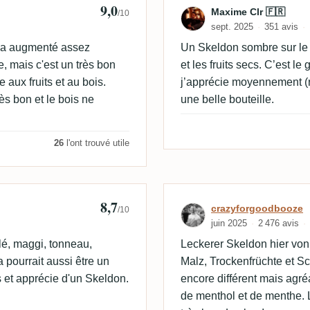
9,0
Maxime Clr 🇫🇷
/10
sept. 2025
351 avis
rix a augmenté assez
Un Skeldon sombre sur le 
, mais c'est un très bon
et les fruits secs. C’est l
 aux fruits et au bois.
j’apprécie moyennement (
rès bon et le bois ne
une belle bouteille.
26
l'ont trouvé utile
8,7
Avis de crazyf
crazyforgoodbooze
/10
juin 2025
2 476 avis
ûlé, maggi, tonneau,
Leckerer Skeldon hier von
 pourrait aussi être un
Malz, Trockenfrüchte et S
s et apprécie d'un Skeldon.
encore différent mais agré
de menthol et de menthe. L