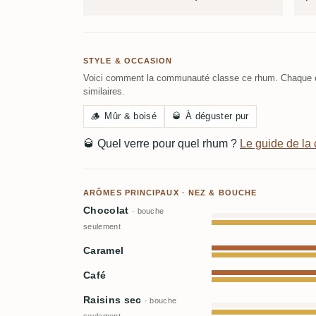
STYLE & OCCASION
Voici comment la communauté classe ce rhum. Chaque c
similaires.
🪵
Mûr & boisé
🥃
À déguster pur
🥃
Quel verre pour quel rhum ?
Le guide de l
ARÔMES PRINCIPAUX · NEZ & BOUCHE
Chocolat
· bouche
seulement
Caramel
Café
Raisins sec
· bouche