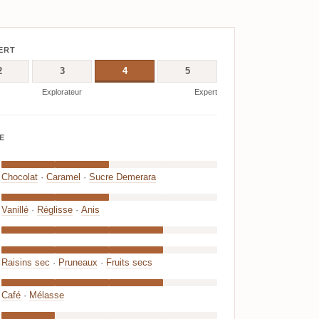
ERT
2
3
4
5
Explorateur
Expert
E
Chocolat
·
Caramel
·
Sucre Demerara
Vanillé
·
Réglisse
·
Anis
Raisins sec
·
Pruneaux
·
Fruits secs
Café
·
Mélasse