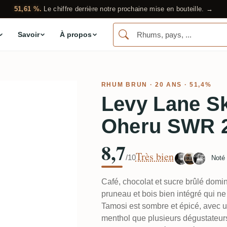
51,61 %.
Le chiffre derrière notre prochaine mise en bouteille. →
Savoir
À propos
RHUM BRUN
· 20 ANS · 51,4%
Levy Lane S
Oheru SWR 
8,7
Très bien
/10
Noté
Café, chocolat et sucre brûlé domin
pruneau et bois bien intégré qui n
Tamosi est sombre et épicé, avec un
menthol que plusieurs dégustateurs 