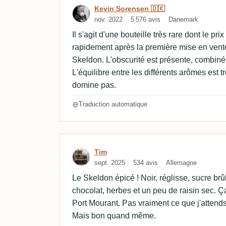
Kevin Sorensen 🇩🇰
nov. 2022
5 576 avis
Danemark
Il s'agit d'une bouteille très rare dont le p
rapidement après la première mise en vente
Skeldon. L'obscurité est présente, combinée
L'équilibre entre les différents arômes est t
domine pas.
Traduction automatique
Avis de Tim
Tim
sept. 2025
534 avis
Allemagne
Le Skeldon épicé ! Noir, réglisse, sucre br
chocolat, herbes et un peu de raisin sec. Ça
Port Mourant. Pas vraiment ce que j'attend
Mais bon quand même.