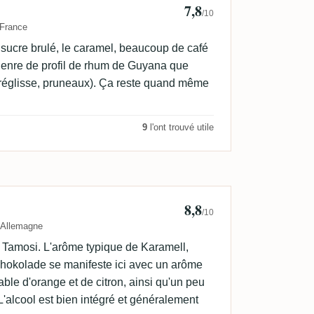
7,8
/10
France
sucre brulé, le caramel, beaucoup de café
e genre de profil de rhum de Guyana que
réglisse, pruneaux). Ça reste quand même
9
l'ont trouvé utile
8,8
orgoodbooze
/10
Allemagne
 Tamosi. L'arôme typique de Karamell,
chokolade se manifeste ici avec un arôme
able d'orange et de citron, ainsi qu'un peu
'alcool est bien intégré et généralement