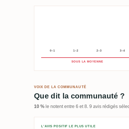
0–1
1–2
2–3
3–4
SOUS LA MOYENNE
VOIX DE LA COMMUNAUTÉ
Que dit la communauté ?
10 %
le notent entre 6 et 8. 9 avis rédigés sé
Avis de Kevin Sorensen 
L'AVIS POSITIF LE PLUS UTILE