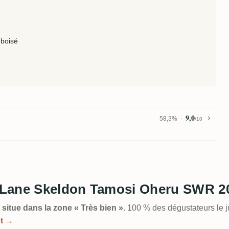
 boisé
9,0
58,3%
/10
vy Lane Skeldon Tamosi Oheru SWR 2
 situe dans la zone « Très bien »
. 100 % des dégustateurs le 
et →