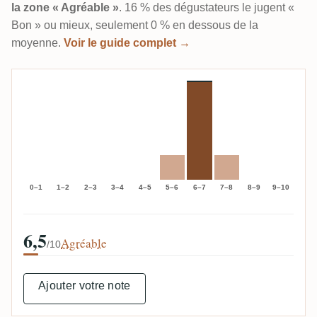
la zone « Agréable »
. 16 % des dégustateurs le jugent «
Bon » ou mieux, seulement 0 % en dessous de la
moyenne.
Voir le guide complet →
0–1
1–2
2–3
3–4
4–5
5–6
6–7
7–8
8–9
9–10
6,5
Agréable
/10
Ajouter votre note