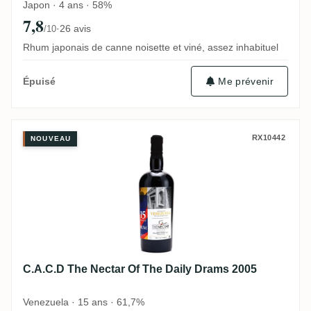
Japon · 4 ans · 58%
7,8
·
26 avis
/10
Rhum japonais de canne noisette et viné, assez inhabituel
Me prévenir
Épuisé
C.A.C.D The Nectar Of The Daily Drams 2
RX10442
NOUVEAU
C.A.C.D The Nectar Of The Daily Drams 2005
Venezuela · 15 ans · 61,7%