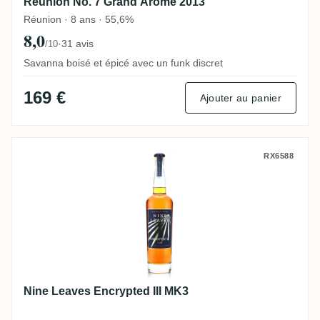
Reunion No. 7 Grand Arôme 2013
Réunion · 8 ans · 55,6%
8,0
·
31 avis
/10
Savanna boisé et épicé avec un funk discret
169 €
Ajouter au panier
Nine Leaves Encrypted III MK3
RX6588
Nine Leaves Encrypted III MK3