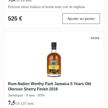
·
29 avis
/10
Enmore vieux huileux et boisé avec cuir et réglisse
525 €
Ajouter au panier
Rum Nation Worthy Park Jamaica 5 Years 
RX598
Rum Nation Worthy Park Jamaica 5 Years Old
Oloroso Sherry Finish 2016
Jamaïque · 5 ans · 50%
7,5
·
137 avis
/10