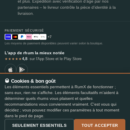
et plus. Expédition avec vérification d’âge par nos
partenaires – le livreur contrôle la pièce d’identité à la
livraison.
PAIEMENT SÉCURISÉ
+7
Les moyens de paiement disponibles peuvent varier selon la boutique.
L'app de rhum la mieux notée
4,8
· sur l'App Store et le Play Store
★★★★★
🥃 Cookies & bon goût
Les éléments essentiels permettent à RumX de fonctionner ;
© 2026 RumX
sans eux, rien ne s'affiche. Les éléments facultatifs m'aident à
RumX® est une marque de l'Union européenne enregistrée (EUTM n° 018407164).
déterminer quels rhums vous plaisent et quelles
Mentions légales
Politique de confidentialité
recommandations vous conviennent vraiment. C'est vous qui
Préférences en matière de cookies
Conditions générales
décidez ; vous pouvez modifier ces paramètres à tout moment
dans le pied de page.
SEULEMENT ESSENTIELS
TOUT ACCEPTER