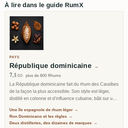
À lire dans le guide RumX
PAYS
République dominicaine
→
7,1
Note moyenne
/10
plus de 800 Rhums
La République dominicaine fait du rhum des Caraïbes
de la façon la plus accessible. Son style est léger,
distillé en colonne et d'influence cubaine, bâti sur un
long vieillissement à la chaleur tropicale plutôt que
Une île espagnole de rhum léger
→
sur le funk lourd de la Jamaïque ou de la Guyane.
Ron Dominicano et les règles
→
Des dizaines de marques familières remplissent les
Deux distilleries, des dizaines de marques
→
rayons, et pourtant presque toutes proviennent de