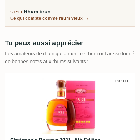
deux grandes distilleries seulement.
Rhum brun
STYLE
Ce qui compte comme rhum vieux
→
Tu peux aussi apprécier
Les amateurs de rhum qui aiment ce rhum ont aussi donné
de bonnes notes aux rhums suivants :
Chairman's Reserve 1931 - 5th Edition
RX3171