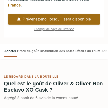
France
.
Prévenez-moi lorsqu'il sera disponible
Changer de pays de livraison
Acheter
Profil de goût
Distribution des notes
Détails du rhum
Ach
LE REGARD DANS LA BOUTEILLE
Quel est le goût de Oliver & Oliver Ron
Esclavo XO Cask ?
Agrégé à partir de 6 avis de la communauté.