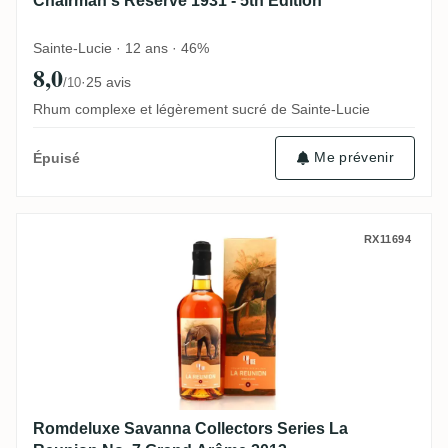
Chairman's Reserve 1931 - 5th Edition
Sainte-Lucie · 12 ans · 46%
8,0
·
25 avis
/10
Rhum complexe et légèrement sucré de Sainte-Lucie
Me prévenir
Épuisé
Romdeluxe Savanna Collectors Series La
RX11694
Romdeluxe Savanna Collectors Series La