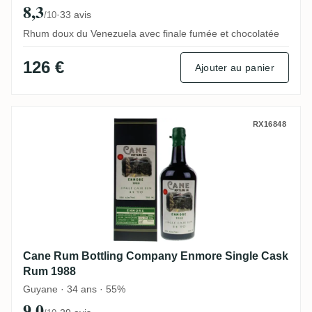
8,3
·
33 avis
/10
Rhum doux du Venezuela avec finale fumée et chocolatée
126 €
Ajouter au panier
Cane Rum Bottling Company Enmore Sing
RX16848
Cane Rum Bottling Company Enmore Single Cask
Rum 1988
Guyane · 34 ans · 55%
9,0