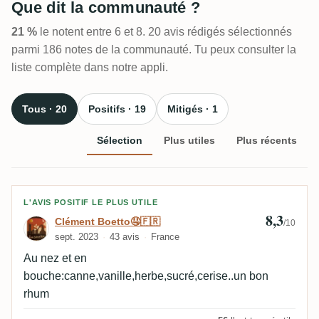
Que dit la communauté ?
21 %
le notent entre 6 et 8. 20 avis rédigés sélectionnés
parmi 186 notes de la communauté. Tu peux consulter la
liste complète dans notre appli.
Tous · 20
Positifs · 19
Mitigés · 1
Sélection
Plus utiles
Plus récents
Avis de Clément Boetto🤤🇫🇷
L'AVIS POSITIF LE PLUS UTILE
8,3
Clément Boetto🤤🇫🇷
/10
sept. 2023
43 avis
France
Au nez et en
bouche:canne,vanille,herbe,sucré,cerise..un bon
rhum