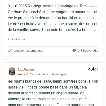
31.10.2025 Re-dégustation au mariage de Tom. -------
Ce rhum était caché sur une étagère en hauteur et j'ai
été le premier à le demander au bar tiki en question.
Le nez est fruité avec de la canne à sucre, des noix et
de la vanille, suivis d'une note herbacée. La bouche
est aussi fruitée avec beaucoup de canne, du bois et
Lire la suite
des épices, suivis d'herbe, de thé et d'une pointe de
sherry. La finale est longue et boisée avec de la
Traduction automatique
49
l'ont trouvé utile
canne à sucre, de l'herbe, du thé et des fruits secs.
8,4
Avis de Dr.Django
Dr.Django
/10
mars 2025
345 avis
Allemagne
les rhums blancs de Hait/Clairini sont très bons. si l'on
laisse vieillir cette bonne base dans un fût, cela
devient automatiquement un chef-d'œuvre. on
aimerait le croire, mais ce n'est pas le cas. en fait,
mmn perd beaucoup dans le fût et en gagne un peu.