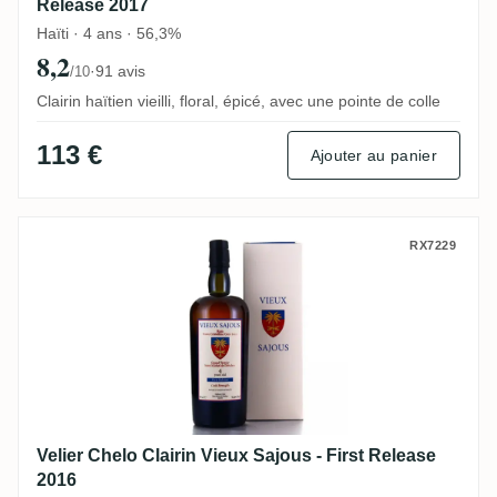
Release 2017
Haïti · 4 ans · 56,3%
8,2
·
91 avis
/10
Clairin haïtien vieilli, floral, épicé, avec une pointe de colle
113 €
Ajouter au panier
Velier Chelo Clairin Vieux Sajous - First 
RX7229
Velier Chelo Clairin Vieux Sajous - First Release
2016