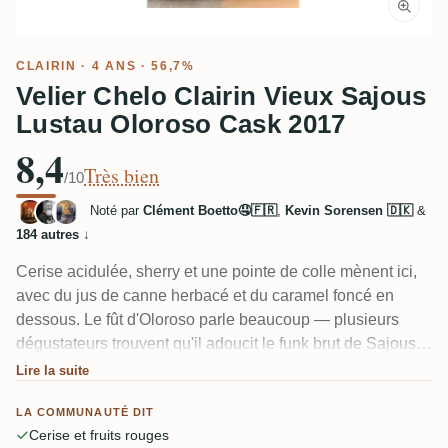
CLAIRIN · 4 ANS · 56,7%
Velier Chelo Clairin Vieux Sajous
Lustau Oloroso Cask 2017
8,4
Très bien
/10
Noté par
Clément Boetto🤤🇫🇷
,
Kevin Sorensen 🇩🇰
&
184 autres
↓
Cerise acidulée, sherry et une pointe de colle mènent ici,
avec du jus de canne herbacé et du caramel foncé en
dessous. Le fût d'Oloroso parle beaucoup — plusieurs
dégustateurs trouvent qu'il adoucit le funk brut de Sajous,
et quelques-uns auraient préféré que ce ne soit pas le cas.
Lire la suite
À brut de fût, la chaleur demande quelques minutes pour
LA COMMUNAUTÉ DIT
se calmer. Un critique l'a appelé un « rhum vraiment facile
Cerise et fruits rouges
à boire », d'autres ont simplement apprécié la combinaison