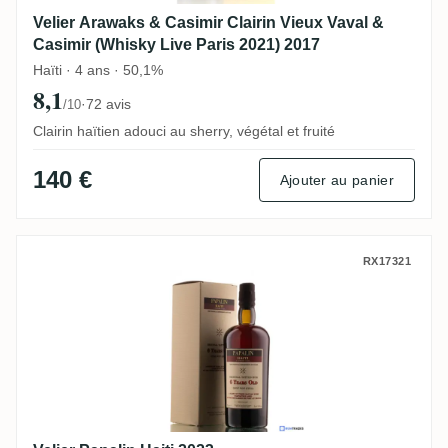
Velier Arawaks & Casimir Clairin Vieux Vaval &
Casimir (Whisky Live Paris 2021) 2017
Haïti · 4 ans · 50,1%
8,1
·
72 avis
/10
Clairin haïtien adouci au sherry, végétal et fruité
140 €
Ajouter au panier
Velier Papalin Haiti 2023
RX17321