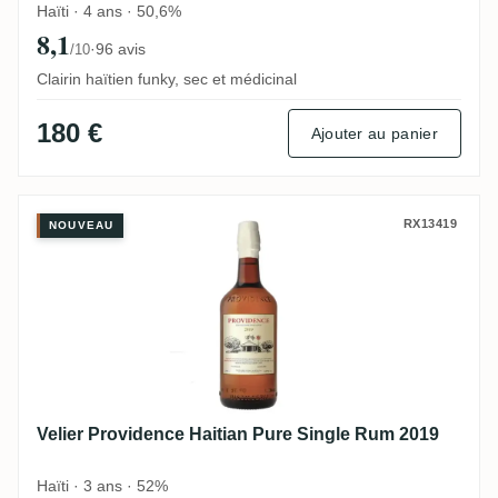
Haïti · 4 ans · 50,6%
8,1
·
96 avis
/10
Clairin haïtien funky, sec et médicinal
180 €
Ajouter au panier
Velier Providence Haitian Pure Single Ru
RX13419
NOUVEAU
Velier Providence Haitian Pure Single Rum 2019
Haïti · 3 ans · 52%