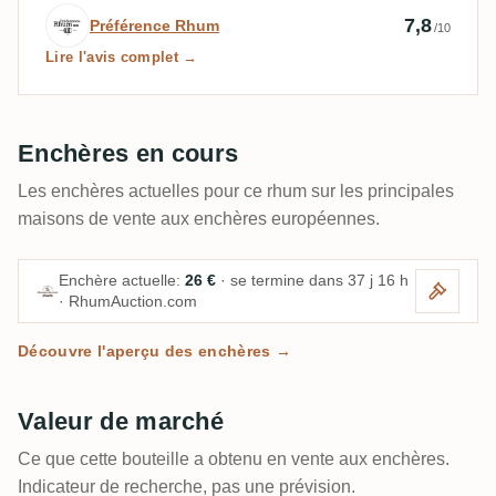
Avis d’expert par Préférence Rhum
7,8
Préférence Rhum
/10
Lire l'avis complet →
Enchères en cours
Les enchères actuelles pour ce rhum sur les principales
maisons de vente aux enchères européennes.
Enchère actuelle:
26 €
· se termine dans 37 j 16 h
· RhumAuction.com
Découvre l'aperçu des enchères →
Valeur de marché
Ce que cette bouteille a obtenu en vente aux enchères.
Indicateur de recherche, pas une prévision.