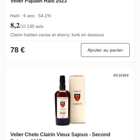
Velier Papalin Haiti 2023
Haïti · 6 ans · 54,1%
8,2
·
130 avis
/10
Clairin haïtien cerise et sherry, funk en dessous
78 €
Ajouter au panier
Velier Chelo Clairin Vieux Sajous - Secon
RX10569
Velier Chelo Clairin Vieux Sajous - Second