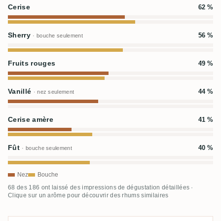
Cerise
62 %
Sherry
56 %
· bouche seulement
Fruits rouges
49 %
Vanillé
44 %
· nez seulement
Cerise amère
41 %
Fût
40 %
· bouche seulement
Nez
Bouche
68 des 186 ont laissé des impressions de dégustation détaillées ·
Clique sur un arôme pour découvrir des rhums similaires