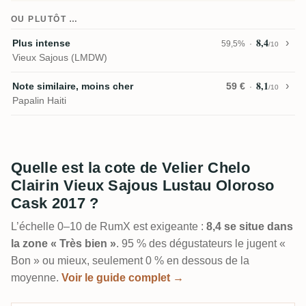
OU PLUTÔT …
8,4
Plus intense
59,5%
/10
Vieux Sajous (LMDW)
8,1
Note similaire, moins cher
59 €
/10
Papalin Haiti
Quelle est la cote de Velier Chelo
Clairin Vieux Sajous Lustau Oloroso
Cask 2017 ?
L’échelle 0–10 de RumX est exigeante :
8,4 se situe dans
la zone « Très bien »
. 95 % des dégustateurs le jugent «
Bon » ou mieux, seulement 0 % en dessous de la
moyenne.
Voir le guide complet →