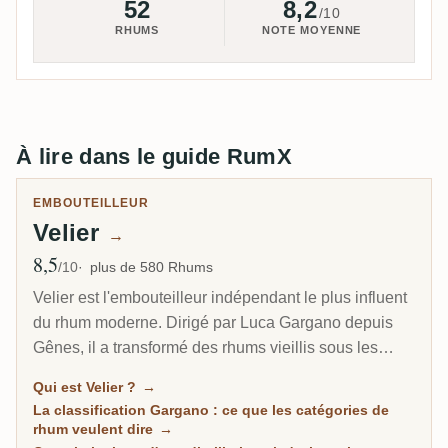
52
8,2
/10
RHUMS
NOTE MOYENNE
À lire dans le guide RumX
EMBOUTEILLEUR
Velier
→
8,5
Note moyenne
/10
plus de 580 Rhums
Velier est l'embouteilleur indépendant le plus influent
du rhum moderne. Dirigé par Luca Gargano depuis
Gênes, il a transformé des rhums vieillis sous les
tropiques et longtemps négligés en bouteilles les plus
Qui est Velier ?
→
recherchées au monde : la légendaire série
La classification Gargano : ce que les catégories de
Demerara, la distillerie fermée Caroni de Trinité, et le
rhum veulent dire
→
mouvement du pure single rum qu'il a contribué à