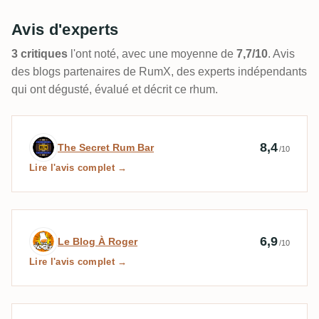
Avis d'experts
3 critiques
l'ont noté, avec une moyenne de
7,7/10
. Avis
des blogs partenaires de RumX, des experts indépendants
qui ont dégusté, évalué et décrit ce rhum.
Avis d’expert par The Secret Rum Bar
8,4
The Secret Rum Bar
/10
Lire l'avis complet →
Avis d’expert par Le Blog À Roger
6,9
Le Blog À Roger
/10
Lire l'avis complet →