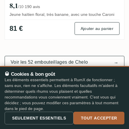
8,1
·
190 avis
/10
Jeune haïtien floral, très banane, avec une touche Caroni
81 €
Ajouter au panier
Voir les 52 embouteillages de Chelo
→
🥃 Cookies & bon goût
Les éléments essentiels permettent à RumX de fonctionner ;
sans eux, rien ne s'affiche. Les éléments facultatifs m'aident à
déterminer quels rhums vous plaisent et quelles
recommandations vous conviennent vraiment. C'est vous qui
décidez ; vous pouvez modifier ces paramètres à tout moment
ALERTES PRIX · DANS L’APP RUMX
dans le pied de page.
Ne rate aucune bonne
SEULEMENT ESSENTIELS
TOUT ACCEPTER
affaire.