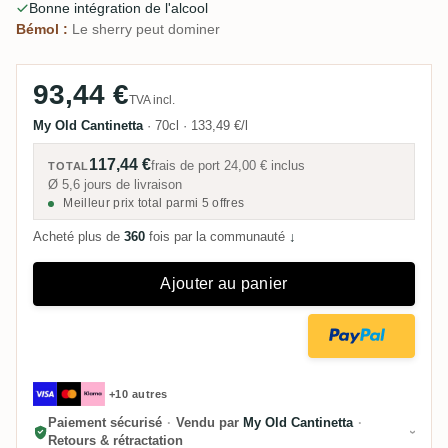
Bonne intégration de l'alcool
cerise-sherry.
Bémol :
Le sherry peut dominer
93,44 €
TVA incl.
My Old Cantinetta
·
70cl
·
133,49 €/l
117,44 €
frais de port
24,00 €
inclus
TOTAL
Ø 5,6 jours de livraison
Meilleur prix total parmi 5 offres
Acheté plus de
360
fois par la communauté
↓
Ajouter au panier
+10 autres
Paiement sécurisé
·
Vendu par
My Old Cantinetta
·
Retours & rétractation