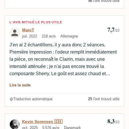
56
l'ont trouvé utile
Avis de MarcT
L'AVIS MITIGÉ LE PLUS UTILE
7,7
MarcT
/10
juil. 2022
218 avis
Allemagne
J'en ai 2 échantillons, il y aura donc 2 séances.
Première impression : l'odeur remplit immédiatement
la pièce, on reconnaît le Clairin, mais avec une
intensité atténuée ; je n'ai pas encore trouvé la
composante Sherry. Le goût est assez chaud et
brûlant, mais pas désagréable.
Lire la suite
Traduction automatique
25
l'ont trouvé utile
8,3
Avis de Kevin Sorensen 🇩🇰
Kevin Sorensen 🇩🇰
/10
oct. 2025
5 576 avis
Danemark