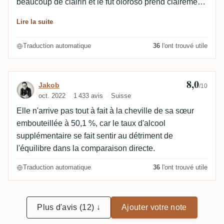
beaucoup de clairin et le fût oloroso prend clairement
la place centrale. Mais cela me convient. J'ai
Lire la suite
également beaucoup apprécié le goût où il y a assez
de sajous à gauche et fonctionne vraiment bien avec
Traduction automatique
36
l'ont trouvé utile
la cerise, le cassis noir et la prune séchée ainsi que le
sherry. J'ai vraiment adoré. Mise à jour : je corrige
cette note d'un point en raison de plus d'expériences
8,0
Avis de Jakob
Jakob
/10
de dégustation, mais aussi après une nouvelle
oct. 2022
1 433 avis
Suisse
dégustation côte à côte avec l'autre version vieillie
Elle n'arrive pas tout à fait à la cheville de sa sœur
dans des fûts de whisky et de rhum qui me rattrape.
embouteillée à 50,1 %, car le taux d'alcool
supplémentaire se fait sentir au détriment de
l'équilibre dans la comparaison directe.
Traduction automatique
36
l'ont trouvé utile
Plus d'avis (12) ↓
Ajouter votre note