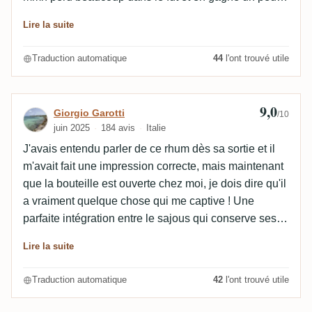
très gouleyant avec un arôme de cerise qui me plaît.
Lire la suite
Traduction automatique
44
l'ont trouvé utile
9,0
Avis de Giorgio Garotti
Giorgio Garotti
/10
juin 2025
184 avis
Italie
J'avais entendu parler de ce rhum dès sa sortie et il
m'avait fait une impression correcte, mais maintenant
que la bouteille est ouverte chez moi, je dois dire qu'il
a vraiment quelque chose qui me captive ! Une
parfaite intégration entre le sajous qui conserve ses
saveurs authentiques et le fût de sherry qui l'enrichit
Lire la suite
avec des griottes, de la crème et des meringues !
Traduction automatique
42
l'ont trouvé utile