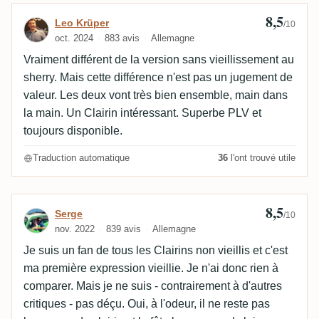
8,5
Avis de Leo Krüper
Leo Krüper
/10
oct. 2024
883 avis
Allemagne
Vraiment différent de la version sans vieillissement au
sherry. Mais cette différence n'est pas un jugement de
valeur. Les deux vont très bien ensemble, main dans
la main. Un Clairin intéressant. Superbe PLV et
toujours disponible.
Traduction automatique
36
l'ont trouvé utile
8,5
Avis de Serge
Serge
/10
nov. 2022
839 avis
Allemagne
Je suis un fan de tous les Clairins non vieillis et c'est
ma première expression vieillie. Je n'ai donc rien à
comparer. Mais je ne suis - contrairement à d'autres
critiques - pas déçu. Oui, à l'odeur, il ne reste pas