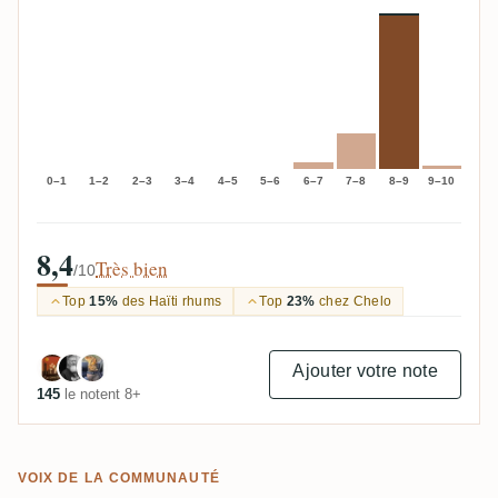
0–1
1–2
2–3
3–4
4–5
5–6
6–7
7–8
8–9
9–10
8,4
Très bien
/10
Top
15%
des Haïti rhums
Top
23%
chez Chelo
Ajouter votre note
145
le notent 8+
VOIX DE LA COMMUNAUTÉ