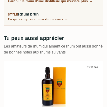
Caroni : le rhum d'une distillerie qui n'existe plus
→
définir.
Rhum brun
STYLE
Ce qui compte comme rhum vieux
→
Tu peux aussi apprécier
Les amateurs de rhum qui aiment ce rhum ont aussi donné
de bonnes notes aux rhums suivants :
Velier Arawaks & Casimir Clairin Vieux Va
RX10647