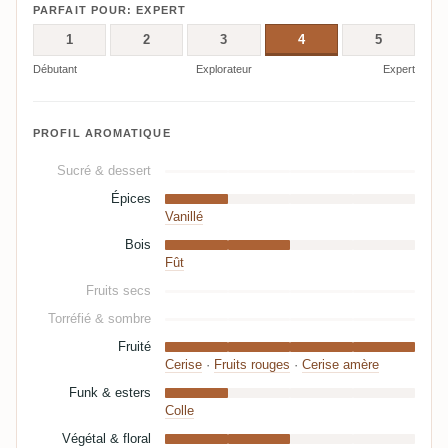
PARFAIT POUR: EXPERT
1
2
3
4
5
Débutant
Explorateur
Expert
PROFIL AROMATIQUE
Sucré & dessert
Épices
Vanillé
Bois
Fût
Fruits secs
Torréfié & sombre
Fruité
Cerise
·
Fruits rouges
·
Cerise amère
Funk & esters
Colle
Végétal & floral