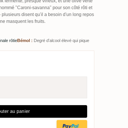
k fermenté, presque vineux, et une olive verte
rnommé "Caroni-savanna" pour son côté rôti et
 plusieurs disent qu'il a besoin d'un long repos
ne masquent les fruits.
nale rôtie
Bémol :
Degré d'alcool élevé qui pique
uter au panier