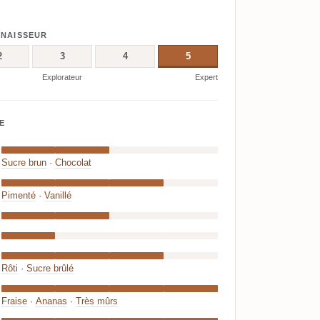
NNAISSEUR
2
3
4
5
Explorateur
Expert
E
Sucre brun
·
Chocolat
Pimenté
·
Vanillé
Rôti
·
Sucre brûlé
Fraise
·
Ananas
·
Très mûrs