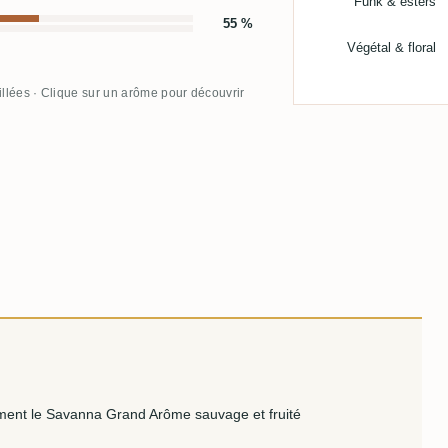
Funk & esters
55 %
Végétal & floral
illées · Clique sur un arôme pour découvrir
iment le Savanna Grand Arôme sauvage et fruité