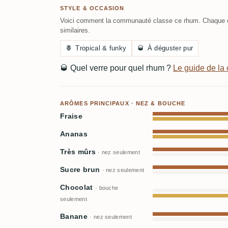
STYLE & OCCASION
Voici comment la communauté classe ce rhum. Chaque c
similaires.
🍍
Tropical & funky
🥃
À déguster pur
🥃
Quel verre pour quel rhum ?
Le guide de l
ARÔMES PRINCIPAUX · NEZ & BOUCHE
Fraise
Ananas
Très mûrs
· nez seulement
Sucre brun
· nez seulement
Chocolat
· bouche
seulement
Banane
· nez seulement