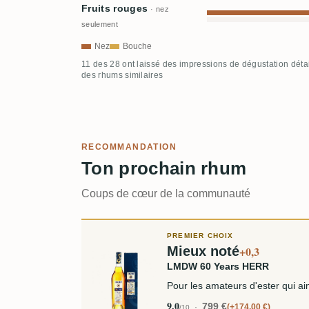
Fruits rouges
· nez
seulement
Nez
Bouche
11 des 28 ont laissé des impressions de dégustation déta
des rhums similaires
RECOMMANDATION
Ton prochain rhum
Coups de cœur de la communauté
PREMIER CHOIX
Mieux noté
+0,3
LMDW 60 Years HERR
Pour les amateurs d'ester qui a
9,0
799 €
+174,00 €
/10