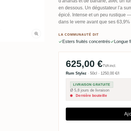
d'ananas et de banane, avec un fun
en dessous. Un dégustateur l'a su
épicé. Intense et un peu rustique —
dans le verre avant que ses 63,9% 
LA COMMUNAUTÉ DIT
Esters fruités concentrés
Longue fi
625,00 €
TVA incl.
Rum Stylez
·
50cl
·
1250,00 €/l
LIVRAISON GRATUITE
Ø 5,8 jours de livraison
Dernière bouteille
Ajo