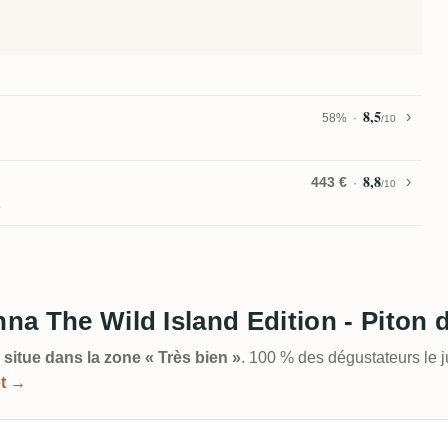
8,5
58%
/10
8,8
443 €
/10
1
nna The Wild Island Edition - Piton 
 situe dans la zone « Très bien »
. 100 % des dégustateurs le 
et →