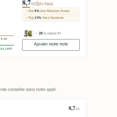
8,7
Très bien
/10
Top
9%
des Réunion rhums
Top
13%
chez Savanna
28
le notent 8+
9–10
Ajouter votre note
CELLENT
iste complète dans notre appli.
8,7
umhoe
/10