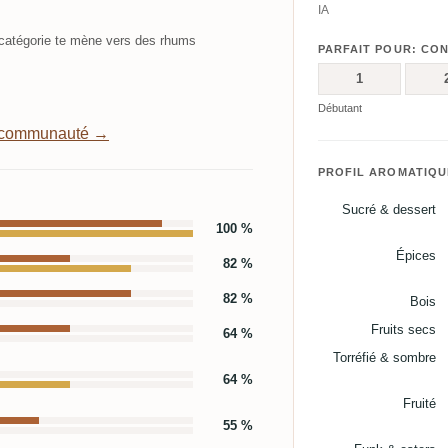
IA
atégorie te mène vers des rhums
PARFAIT POUR: CO
1
Débutant
a communauté →
PROFIL AROMATIQU
Sucré & dessert
100 %
Épices
82 %
82 %
Bois
Fruits secs
64 %
Torréfié & sombre
64 %
Fruité
55 %