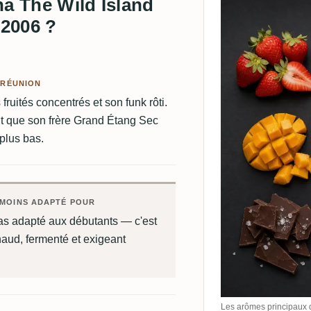
na The Wild Island
 2006 ?
 RÉUNION
ruités concentrés et son funk rôti.
nt que son frère Grand Étang Sec
plus bas.
MOINS ADAPTÉ POUR
as adapté aux débutants — c'est
aud, fermenté et exigeant
Les arômes principaux 