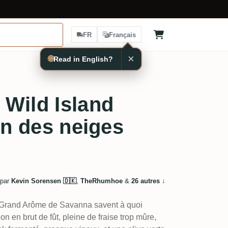
FR
Français
×
🌐
Read in English?
Wild Island
on des neiges
 par
Kevin Sorensen 🇩🇰
,
TheRhumhoe
&
26 autres
↓
e Grand Arôme de Savanna savent à quoi
on en brut de fût, pleine de fraise trop mûre,