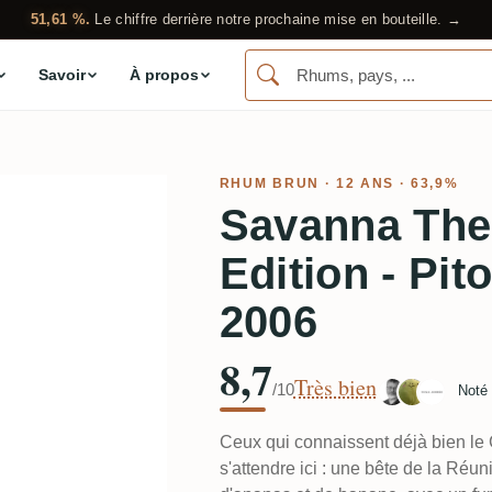
51,61 %.
Le chiffre derrière notre prochaine mise en bouteille. →
Savoir
À propos
RHUM BRUN
· 12 ANS · 63,9%
Savanna The 
Edition - Pit
2006
8,7
Très bien
/10
Noté
Ceux qui connaissent déjà bien l
s'attendre ici : une bête de la Réuni