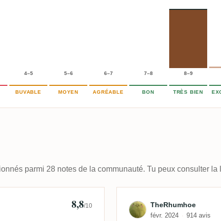
4–5
5–6
6–7
7–8
8–9
BUVABLE
MOYEN
AGRÉABLE
BON
TRÈS BIEN
EX
ctionnés parmi 28 notes de la communauté. Tu peux consulter la l
8,8
🇰
Avis de TheRh
TheRhumhoe
/10
févr. 2024
914 avis