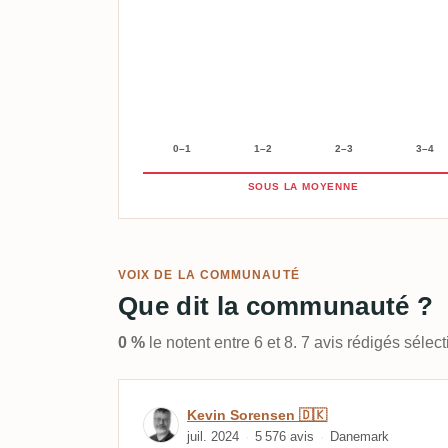
0–1
1–2
2–3
3–4
SOUS LA MOYENNE
VOIX DE LA COMMUNAUTÉ
Que dit la communauté ?
0 %
le notent entre 6 et 8. 7 avis rédigés séle
Avis de Kevin Sorensen 
Kevin Sorensen 🇩🇰
juil. 2024
5 576 avis
Danemark