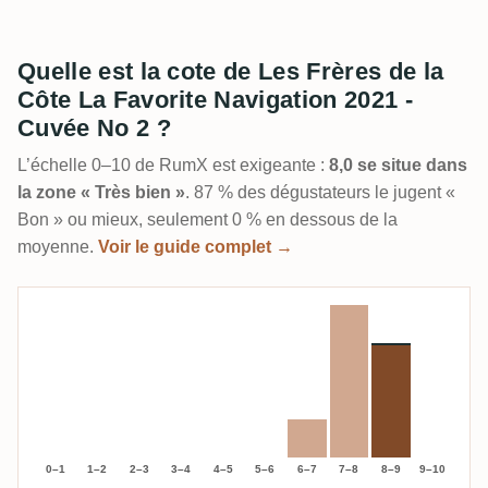
Quelle est la cote de Les Frères de la
Côte La Favorite Navigation 2021 -
Cuvée No 2 ?
L’échelle 0–10 de RumX est exigeante :
8,0 se situe dans
la zone « Très bien »
. 87 % des dégustateurs le jugent «
Bon » ou mieux, seulement 0 % en dessous de la
moyenne.
Voir le guide complet →
0–1
1–2
2–3
3–4
4–5
5–6
6–7
7–8
8–9
9–10