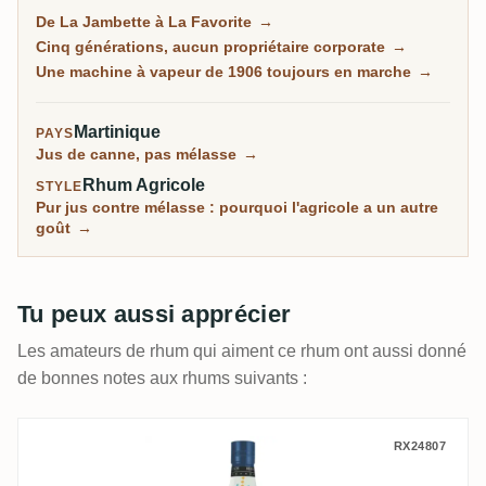
famille sur l'île. Cinq générations de la famille Dormoy
De La Jambette à La Favorite
→
y font du rhum sur une machine à vapeur de 1906 qui
Cinq générations, aucun propriétaire corporate
→
entraîne encore le moulin. C'est l'agricole dans sa
Une machine à vapeur de 1906 toujours en marche
→
forme la plus brute, et la communauté chérit ses vieux
millésimes La Flibuste comme parmi les plus beaux
Martinique
PAYS
rhums martiniquais vieillis qui soient.
Jus de canne, pas mélasse
→
Rhum Agricole
STYLE
Pur jus contre mélasse : pourquoi l'agricole a un autre
goût
→
Tu peux aussi apprécier
Les amateurs de rhum qui aiment ce rhum ont aussi donné
de bonnes notes aux rhums suivants :
Neisson Profil Équilibre 2025
RX24807