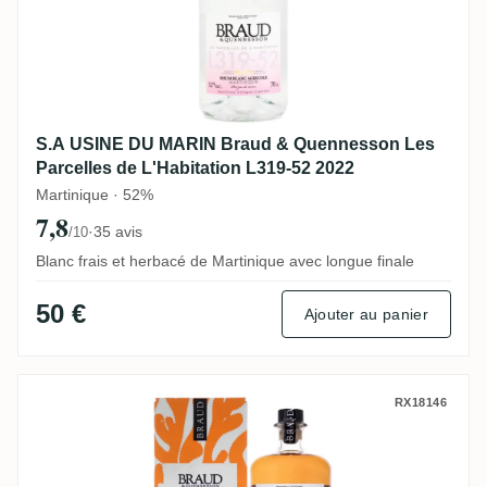
S.A USINE DU MARIN Braud & Quennesson Les
Parcelles de L'Habitation L319-52 2022
Martinique · 52%
7,8
·
35 avis
/10
Blanc frais et herbacé de Martinique avec longue finale
50 €
Ajouter au panier
S.A USINE DU MARIN Braud & Quennesson 
RX18146