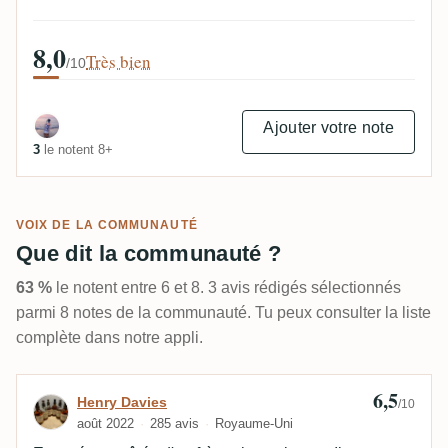
8,0
Très bien
/10
Ajouter votre note
3
le notent 8+
VOIX DE LA COMMUNAUTÉ
Que dit la communauté ?
63 %
le notent entre 6 et 8. 3 avis rédigés sélectionnés
parmi 8 notes de la communauté. Tu peux consulter la liste
complète dans notre appli.
6,5
Avis de Henry Davies
Henry Davies
/10
août 2022
285 avis
Royaume-Uni