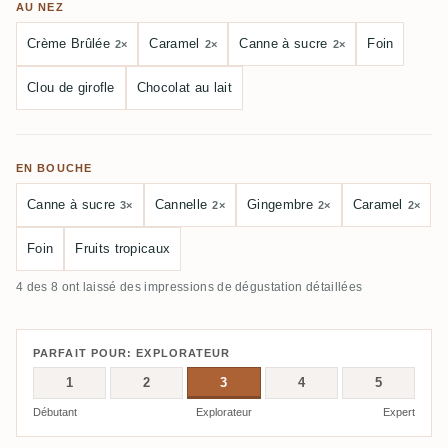
AU NEZ
Crème Brûlée
Caramel
Canne à sucre
Foin
2×
2×
2×
Clou de girofle
Chocolat au lait
EN BOUCHE
Canne à sucre
Cannelle
Gingembre
Caramel
3×
2×
2×
2×
Foin
Fruits tropicaux
4 des 8 ont laissé des impressions de dégustation détaillées
PARFAIT POUR: EXPLORATEUR
1
2
3
4
5
Débutant
Explorateur
Expert