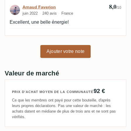
8,0
Avis de Arnaud Faverjon
Arnaud Faverjon
/10
juin 2022
240 avis
France
Excellent, une belle énergie!
Ajouter votre note
Valeur de marché
92 €
PRIX D'ACHAT MOYEN DE LA COMMUNAUTÉ
Ce que les membres ont payé pour cette bouteille, d'après
leurs propres déclarations. Pas une valeur de marché : les
achats datent en médiane de plus de trois ans et ne sont pas
vérifiés.