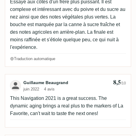
Essayé aux côtés d'un frère plus puissant. Il est
complexe et intéressant avec du poivre et du sucre au
nez ainsi que des notes végétales plus vertes. La
bouche est marquée par la canne à sucre fraîche et
des notes agricoles en arrière-plan. La finale est
moins raffinée et s'étiole quelque peu, ce qui nuit à
l'expérience.
Traduction automatique
8,5
Avis de Guillaume Beaugrand
Guillaume Beaugrand
/10
juin 2022
4 avis
This Navigation 2021 is a great success. The
dynamic aging brings a real plus to the markers of La
Favorite, can't wait to taste the next ones!