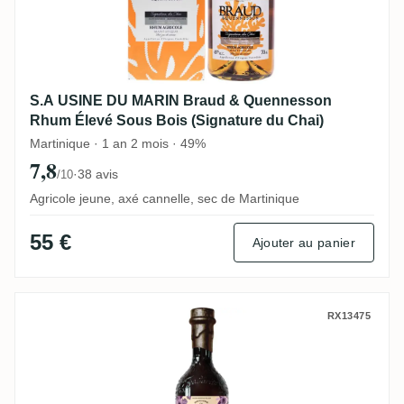
S.A USINE DU MARIN Braud & Quennesson
Rhum Élevé Sous Bois (Signature du Chai)
Martinique · 1 an 2 mois · 49%
7,8
·
38 avis
/10
Agricole jeune, axé cannelle, sec de Martinique
55 €
Ajouter au panier
Dormoy La Favorite Recolte d'avril 180em
RX13475