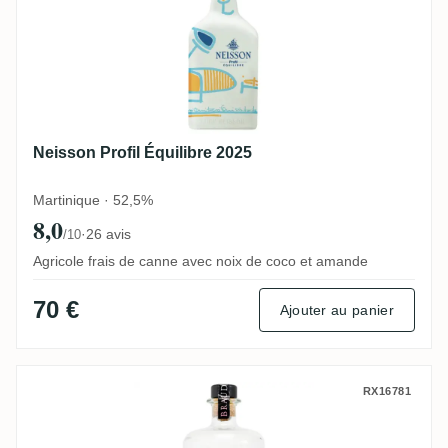
Neisson Profil Équilibre 2025
Martinique · 52,5%
8,0
·
26 avis
/10
Agricole frais de canne avec noix de coco et amande
70 €
Ajouter au panier
S.A USINE DU MARIN Braud & Quennesson L
RX16781