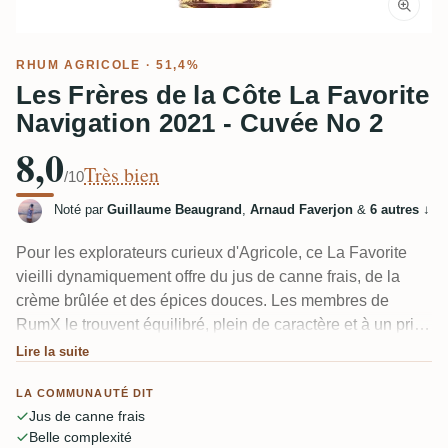
RHUM AGRICOLE
· 51,4%
Les Frères de la Côte La Favorite
Navigation 2021 - Cuvée No 2
8,0
Très bien
/10
Noté par
Guillaume Beaugrand
,
Arnaud Faverjon
&
6 autres
↓
Pour les explorateurs curieux d'Agricole, ce La Favorite
vieilli dynamiquement offre du jus de canne frais, de la
crème brûlée et des épices douces. Les membres de
RumX le trouvent équilibré, plein de caractère et à un prix
raisonnable, excellent pur ou avec un trait d'eau.
Lire la suite
LA COMMUNAUTÉ DIT
Jus de canne frais
Belle complexité