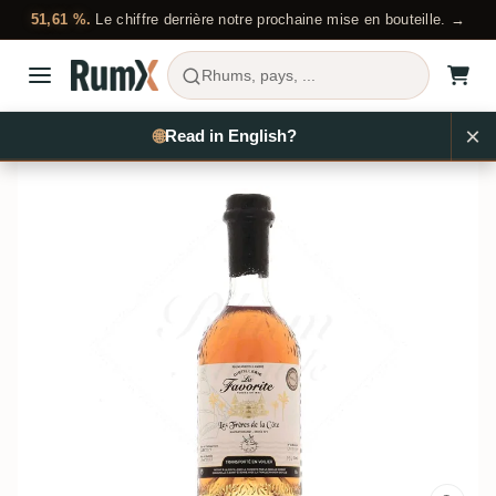
51,61 %.
Le chiffre derrière notre prochaine mise en bouteille. →
Rhums, pays, ...
Acheter du rhum
Martinique
La Favorite
RX12398
🌐
EN