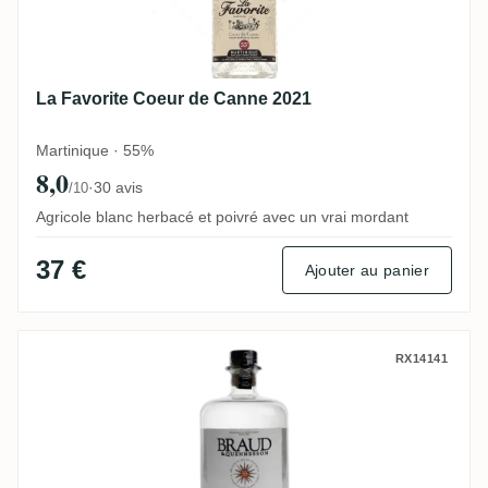
La Favorite Coeur de Canne 2021
Martinique · 55%
8,0
·
30 avis
/10
Agricole blanc herbacé et poivré avec un vrai mordant
37 €
Ajouter au panier
S.A USINE DU MARIN Braud & Quennesson
RX14141