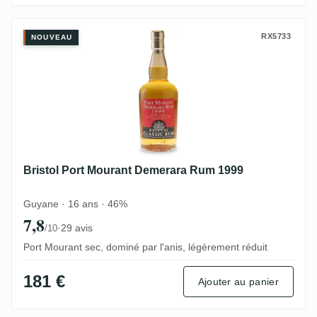
Bristol Port Mourant Demerara Rum 1999
RX5733
NOUVEAU
Bristol Port Mourant Demerara Rum 1999
Guyane · 16 ans · 46%
7,8
·
29 avis
/10
Port Mourant sec, dominé par l'anis, légèrement réduit
181 €
Ajouter au panier