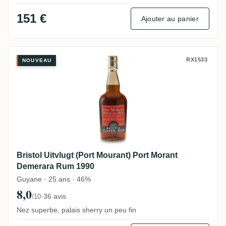
151 €
Ajouter au panier
Bristol Uitvlugt (Port Mourant) Port Mor
RX1533
NOUVEAU
Bristol Uitvlugt (Port Mourant) Port Morant
Demerara Rum 1990
Guyane · 25 ans · 46%
8,0
·
36 avis
/10
Nez superbe, palais sherry un peu fin