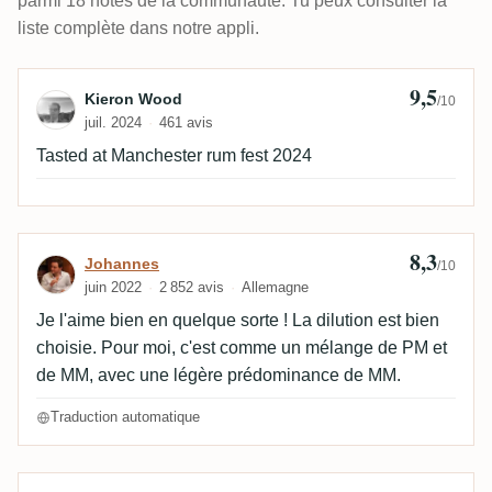
parmi 18 notes de la communauté. Tu peux consulter la
liste complète dans notre appli.
9,5
Avis de Kieron Wood
Kieron Wood
/10
juil. 2024
461 avis
Tasted at Manchester rum fest 2024
8,3
Avis de Johannes
Johannes
/10
juin 2022
2 852 avis
Allemagne
Je l'aime bien en quelque sorte ! La dilution est bien
choisie. Pour moi, c'est comme un mélange de PM et
de MM, avec une légère prédominance de MM.
Traduction automatique