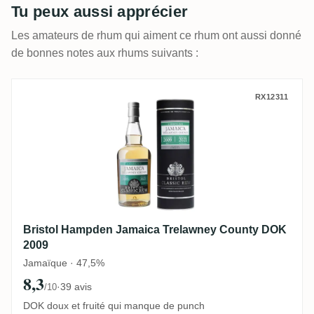
Tu peux aussi apprécier
Les amateurs de rhum qui aiment ce rhum ont aussi donné
de bonnes notes aux rhums suivants :
Bristol Hampden Jamaica Trelawney Cou
RX12311
Bristol Hampden Jamaica Trelawney County DOK
2009
Jamaïque · 47,5%
8,3
·
39 avis
/10
DOK doux et fruité qui manque de punch