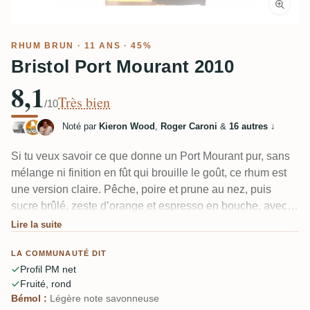
RHUM BRUN
· 11 ANS · 45%
Bristol Port Mourant 2010
8,1
Très bien
/10
Noté par
Kieron Wood
,
Roger Caroni
&
16 autres
↓
Si tu veux savoir ce que donne un Port Mourant pur, sans
mélange ni finition en fût qui brouille le goût, ce rhum est
une version claire. Pêche, poire et prune au nez, puis
sucre brûlé, zeste d’orange et espresso en bouche, avec
une finale légère, huileuse et anisée. Un dégustateur a
Lire la suite
noté une "note savonneuse un peu trop marquée", mais la
LA COMMUNAUTÉ DIT
plupart le trouvent bien réduit et fruité.
Profil PM net
Fruité, rond
Bémol :
Légère note savonneuse