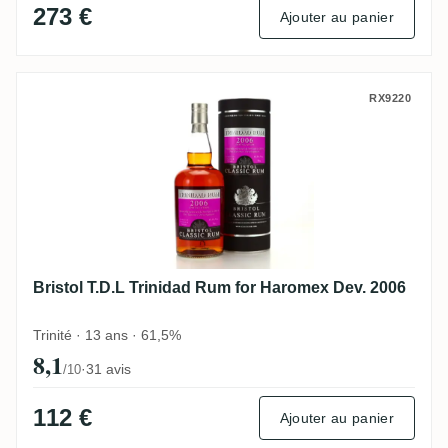
273 €
Ajouter au panier
Bristol T.D.L Trinidad Rum for Haromex D
RX9220
Bristol T.D.L Trinidad Rum for Haromex Dev. 2006
Trinité · 13 ans · 61,5%
8,1
·
31 avis
/10
112 €
Ajouter au panier