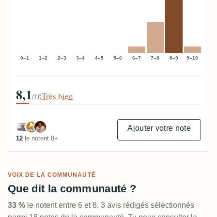
0–1
1–2
2–3
3–4
4–5
5–6
6–7
7–8
8–9
9–10
8,1
Très bien
/10
Ajouter votre note
12
le notent 8+
VOIX DE LA COMMUNAUTÉ
Que dit la communauté ?
33 %
le notent entre 6 et 8. 3 avis rédigés sélectionnés