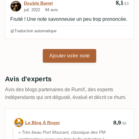
8,1
Avis de Double Barrel
Double Barrel
/10
juil. 2022
94 avis
Fruité ! Une note savonneuse un peu trop prononcée.
Traduction automatique
Ajouter votre note
Avis d'experts
Avis des blogs partenaires de RumX, des experts
indépendants qui ont dégusté, évalué et décrit ce rhum.
Avis d’expert par Le Blog À Roger
8,9
Le Blog À Roger
/10
Très beau Port Mourant, classique des PM