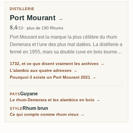
DISTILLERIE
Port Mourant
→
8,4
Note moyenne
/10
plus de 190 Rhums
Port Mourant est la marque la plus célèbre du rhum
Demerara et l'une des plus mal datées. La distillerie a
fermé en 1955, mais sa double cuve en bois tourne
encore aujourd'hui à Diamond : tu peux donc acheter
1732, et ce que disent vraiment les archives
→
du rhum Port Mourant distillé en 2021. Ce que tu ne
L'alambic aux quatre adresses
→
peux pas acheter, c'est quoi que ce soit distillé
Pourquoi il existe un Port Mourant 2021
→
pendant que le lieu lui-même était ouvert.
Guyane
PAYS
Le rhum Demerara et les alambics en bois
→
Rhum brun
STYLE
Ce qui compte comme rhum vieux
→