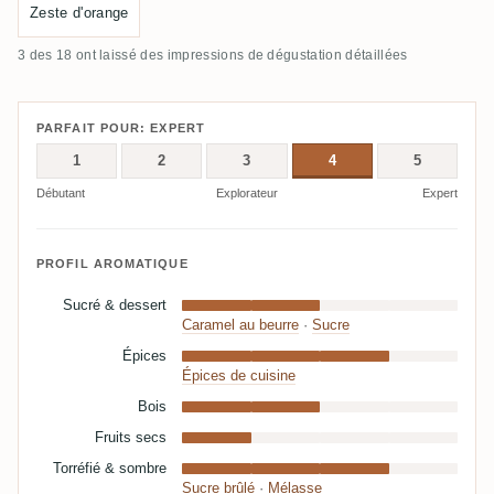
Zeste d'orange
3 des 18 ont laissé des impressions de dégustation détaillées
PARFAIT POUR: EXPERT
1
2
3
4
5
Débutant
Explorateur
Expert
PROFIL AROMATIQUE
Sucré & dessert
Caramel au beurre
·
Sucre
Épices
Épices de cuisine
Bois
Fruits secs
Torréfié & sombre
Sucre brûlé
·
Mélasse