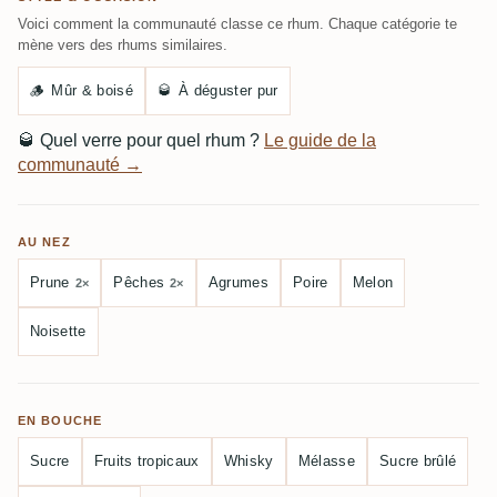
Voici comment la communauté classe ce rhum. Chaque catégorie te
mène vers des rhums similaires.
🪵
Mûr & boisé
🥃
À déguster pur
🥃
Quel verre pour quel rhum ?
Le guide de la
communauté →
AU NEZ
Prune
Pêches
Agrumes
Poire
Melon
2×
2×
Noisette
EN BOUCHE
Sucre
Fruits tropicaux
Whisky
Mélasse
Sucre brûlé