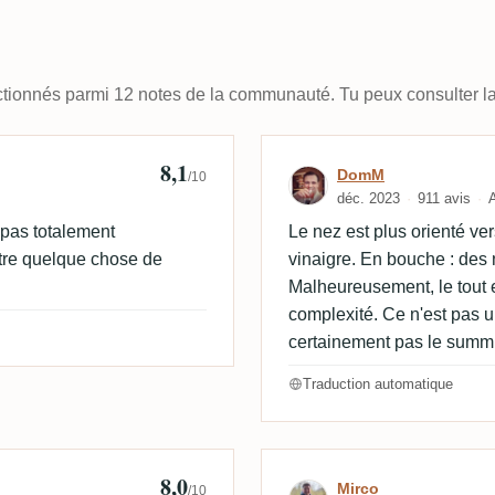
lectionnés parmi 12 notes de la communauté. Tu peux consulter la
8,1
Avis de DomM
DomM
/10
déc. 2023
911 avis
s pas totalement
Le nez est plus orienté ver
tre quelque chose de
vinaigre. En bouche : des 
Malheureusement, le tout
complexité. Ce n'est pas u
certainement pas le summ
Traduction automatique
8,0
Avis de Mirco
Mirco
/10