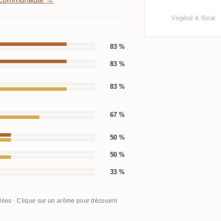
Végétal & floral
83 %
83 %
83 %
67 %
50 %
50 %
33 %
llées · Clique sur un arôme pour découvrir