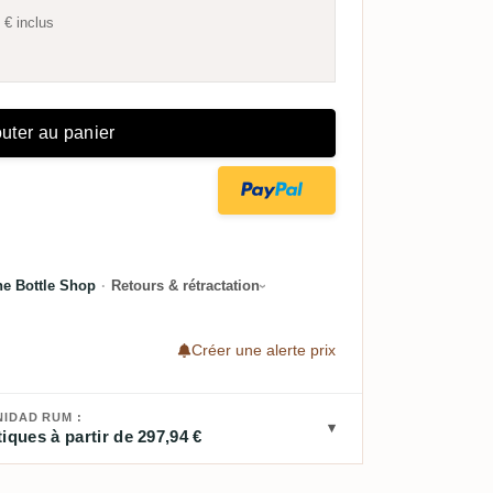
 €
inclus
uter au panier
he Bottle Shop
·
Retours & rétractation
Créer une alerte prix
NIDAD RUM :
iques à partir de 297,94 €