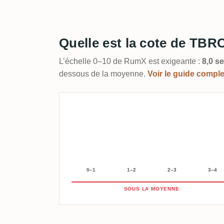
Quelle est la cote de TBR
L’échelle 0–10 de RumX est exigeante :
8,0 se
dessous de la moyenne.
Voir le guide compl
0–1
1–2
2–3
3–4
SOUS LA MOYENNE