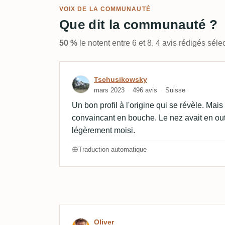
VOIX DE LA COMMUNAUTÉ
Que dit la communauté ?
50 %
le notent entre 6 et 8. 4 avis rédigés sé
Avis de Tschusikowsky
Tschusikowsky
mars 2023
496 avis
Suisse
Un bon profil à l'origine qui se révèle. Mai
convaincant en bouche. Le nez avait en ou
légèrement moisi.
Traduction automatique
Avis de Oliver
Oliver