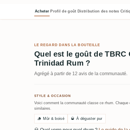
Acheter
Profil de goût
Distribution des notes
Crit
LE REGARD DANS LA BOUTEILLE
Quel est le goût de TBRC
Trinidad Rum ?
Agrégé à partir de 12 avis de la communauté.
STYLE & OCCASION
Voici comment la communauté classe ce rhum. Chaque c
similaires.
🪵
Mûr & boisé
🥃
À déguster pur
🥃
Quel verre pour quel rhum ?
Le guide de l