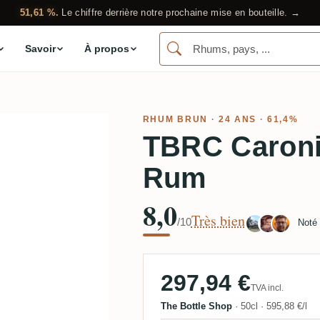
51,61 %.
Le chiffre derrière notre prochaine mise en bouteille. →
Savoir
À propos
RHUM BRUN
· 24 ANS · 61,4%
TBRC Caroni
Rum
8,0
Très bien
/10
Noté
297,94 €
TVA incl.
The Bottle Shop
·
50cl
·
595,88 €/l