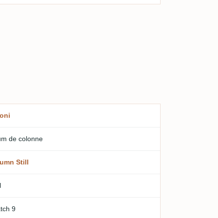
oni
m de colonne
umn Still
l
tch 9