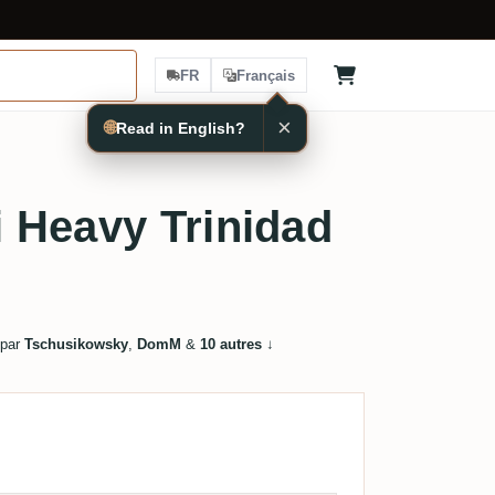
FR
Français
🌐
EN
 Heavy Trinidad
 par
Tschusikowsky
,
DomM
&
10 autres
↓