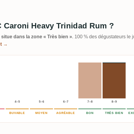
C Caroni Heavy Trinidad Rum ?
 situe dans la zone « Très bien »
. 100 % des dégustateurs le 
et →
4–5
5–6
6–7
7–8
8–9
BUVABLE
MOYEN
AGRÉABLE
BON
TRÈS BIEN
EX