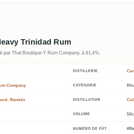
Heavy Trinidad Rum
lé par That Boutique-Y Rum Company, à 61,4%.
Car
DISTILLERIE
Rum Company
Rhu
CATÉGORIE
ucré
,
Raretés
Col
DISTILLATION
50c
VOLUME
#Ba
NUMÉRO DE FÛT