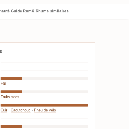
nauté
Guide RumX
Rhums similaires
E
Fût
Fruits secs
Cuir
·
Caoutchouc
·
Pneu de vélo