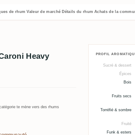
iques de rhum
Valeur de marché
Détails du rhum
Achats de la commu
 Caroni Heavy
PROFIL AROMATIQU
Sucré & dessert
Épices
Bois
Fruits secs
atégorie te mène vers des rhums
Torréfié & sombre
Fruité
Funk & esters
a communauté →