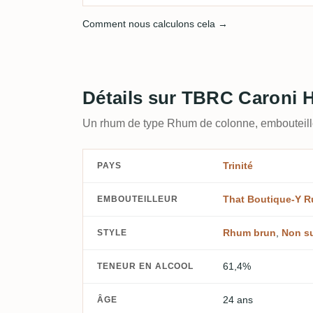
Comment nous calculons cela →
Détails sur TBRC Caroni 
Un rhum de type Rhum de colonne, embouteil
Trinité
PAYS
That Boutique-Y 
EMBOUTEILLEUR
Rhum brun
,
Non s
STYLE
61,4%
TENEUR EN ALCOOL
24 ans
ÂGE