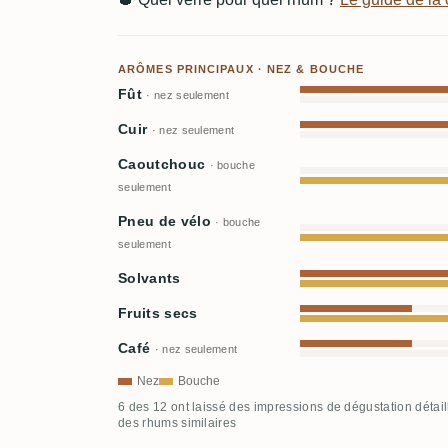
ARÔMES PRINCIPAUX · NEZ & BOUCHE
Fût
· nez seulement
Cuir
· nez seulement
Caoutchouc
· bouche
seulement
Pneu de vélo
· bouche
seulement
Solvants
Fruits secs
Café
· nez seulement
Nez
Bouche
6 des 12 ont laissé des impressions de dégustation détai
des rhums similaires