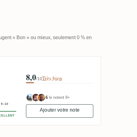
jugent « Bon » ou mieux, seulement 0 % en
8,0
Très bien
/10
6
le notent 8+
9–10
Ajouter votre note
CELLENT