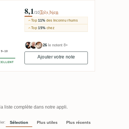
8,1
Très bien
/10
Top
11%
des Inconnu rhums
Top
15%
chez
26
le notent 8+
9–10
Ajouter votre note
CELLENT
a liste complète dans notre appli.
ier:
Sélection
Plus utiles
Plus récents