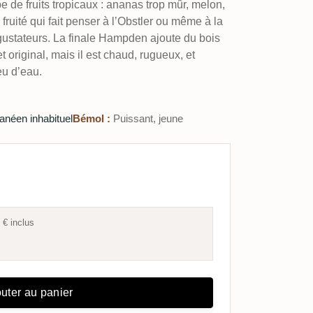
e fruits tropicaux : ananas trop mûr, melon,
ruité qui fait penser à l’Obstler ou même à la
égustateurs. La finale Hampden ajoute du bois
t original, mais il est chaud, rugueux, et
eu d’eau.
hanéen inhabituel
Bémol :
Puissant, jeune
 €
inclus
uter au panier