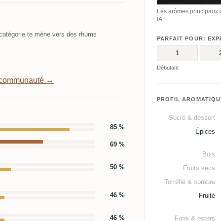
Les arômes principaux 
IA
atégorie te mène vers des rhums
PARFAIT POUR: EXP
1
Débutant
a communauté →
PROFIL AROMATIQU
Sucré & dessert
85 %
Épices
69 %
Bois
50 %
Fruits secs
Torréfié & sombre
46 %
Fruité
46 %
Funk & esters