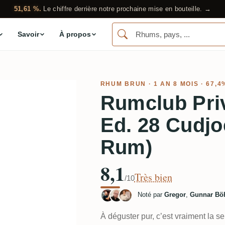
51,61 %.
Le chiffre derrière notre prochaine mise en bouteille. →
Savoir
À propos
RHUM BRUN
· 1 AN 8 MOIS · 67,4
Rumclub Priv
Ed. 28 Cudj
Rum)
8,1
Très bien
/10
Noté par
Gregor
,
Gunnar Bö
À déguster pur, c’est vraiment la s