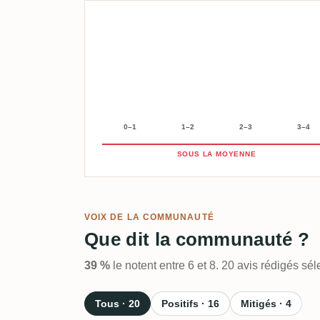
0–1
1–2
2–3
3–4
SOUS LA MOYENNE
VOIX DE LA COMMUNAUTÉ
Que dit la communauté ?
39 %
le notent entre 6 et 8. 20 avis rédigés s
Tous · 20
Positifs · 16
Mitigés · 4