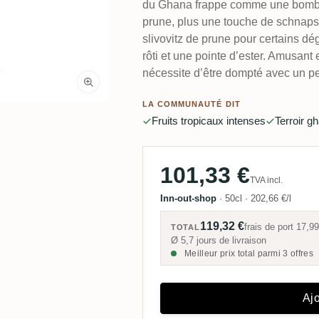
du Ghana frappe comme une bombe d
prune, plus une touche de schnaps f
slivovitz de prune pour certains d
rôti et une pointe d’ester. Amusant e
nécessite d’être dompté avec un p
LA COMMUNAUTÉ DIT
Fruits tropicaux intenses
Terroir g
101,33 €
TVA incl.
Inn-out-shop
·
50cl
·
202,66 €/l
119,32 €
frais de port
17,99
TOTAL
Ø 5,7 jours de livraison
Meilleur prix total parmi 3 offres
Ajo