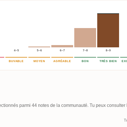
4–5
5–6
6–7
7–8
8–9
BUVABLE
MOYEN
AGRÉABLE
BON
TRÈS BIEN
EX
électionnés parmi 44 notes de la communauté. Tu peux consulter l
Tr