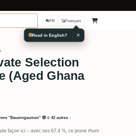
FR
Français
×
🌐
Read in English?
%
ate Selection
oe (Aged Ghana
hme "Bauerngaumen" 🤓
&
42 autres
↓
eule façon ici – avec ses 67,4 %, ce jeune rhum