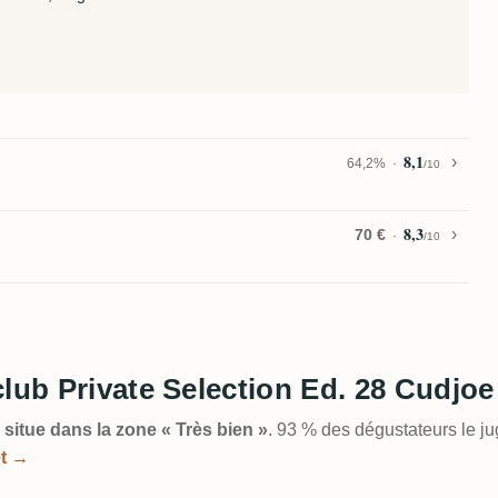
8,1
64,2%
/10
8,3
70 €
/10
club Private Selection Ed. 28 Cudj
 situe dans la zone « Très bien »
. 93 % des dégustateurs le j
et →