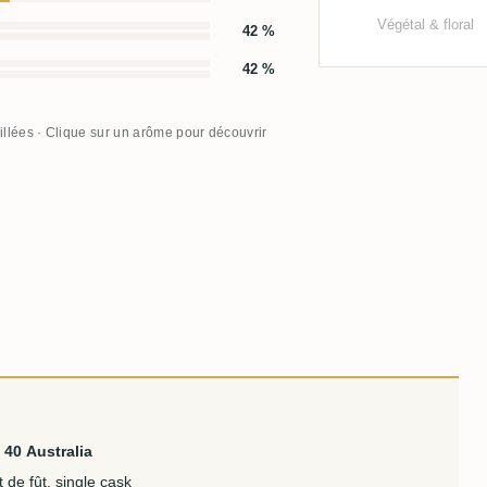
Végétal & floral
42 %
42 %
illées · Clique sur un arôme pour découvrir
 40 Australia
 de fût, single cask