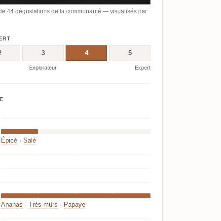
de 44 dégustations de la communauté — visualisés par
ERT
2
3
4
5
Explorateur
Expert
E
Épicé
·
Salé
Ananas
·
Très mûrs
·
Papaye