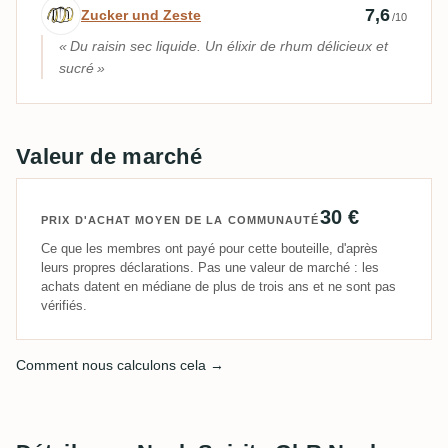
Avis d’expert par Zucker und Zeste
7,6
Zucker und Zeste
/10
Du raisin sec liquide. Un élixir de rhum délicieux et
sucré
Valeur de marché
30 €
PRIX D'ACHAT MOYEN DE LA COMMUNAUTÉ
Ce que les membres ont payé pour cette bouteille, d'après
leurs propres déclarations. Pas une valeur de marché : les
achats datent en médiane de plus de trois ans et ne sont pas
vérifiés.
Comment nous calculons cela →