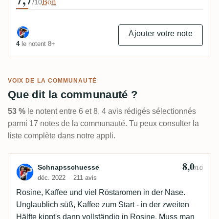
Bon
/10
Ajouter votre note
4
le notent 8+
VOIX DE LA COMMUNAUTÉ
Que dit la communauté ?
53 %
le notent entre 6 et 8. 4 avis rédigés sélectionnés
parmi 17 notes de la communauté. Tu peux consulter la
liste complète dans notre appli.
8,0
Avis de Schnapsschuesse
Schnapsschuesse
/10
déc. 2022
211 avis
Rosine, Kaffee und viel Röstaromen in der Nase.
Unglaublich süß, Kaffee zum Start - in der zweiten
Hälfte kippt's dann vollständig in Rosine. Muss man