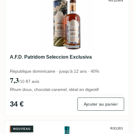
A.F.D. Patridom Seleccion Exclusiva
RX12009
A.F.D. Patridom Seleccion Exclusiva
République dominicaine · jusqu’à 12 ans · 40%
7,3
·
87 avis
/10
Rhum doux, chocolat-caramel, idéal en digestif
34 €
Ajouter au panier
Trois Frères Distillery Takamaka Coco Ru
RX1201
NOUVEAU