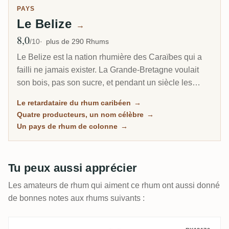
PAYS
Le Belize
→
8,0
Note moyenne
/10
plus de 290 Rhums
Le Belize est la nation rhumière des Caraïbes qui a
failli ne jamais exister. La Grande-Bretagne voulait
son bois, pas son sucre, et pendant un siècle les
sucreries ont donné leur mélasse au bétail plutôt que
Le retardataire du rhum caribéen
→
de la distiller. Aujourd'hui ce petit pays d'Amérique
Quatre producteurs, un nom célèbre
→
centrale compte quatre producteurs de rhum, dont un,
Un pays de rhum de colonne
→
Travellers, mondialement connu, et c'est le seul
membre à part entière de la WIRSPA sur le continent.
Son rhum est surtout de mélasse, surtout distillé en
Tu peux aussi apprécier
colonne, et discrètement aimé des embouteilleurs
indépendants.
Les amateurs de rhum qui aiment ce rhum ont aussi donné
de bonnes notes aux rhums suivants :