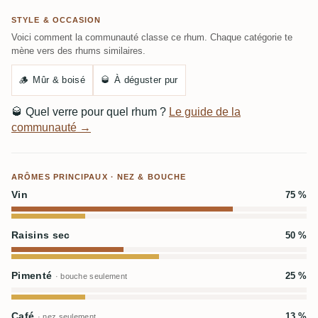
STYLE & OCCASION
Voici comment la communauté classe ce rhum. Chaque catégorie te
mène vers des rhums similaires.
🪵
Mûr & boisé
🥃
À déguster pur
🥃
Quel verre pour quel rhum ?
Le guide de la
communauté →
ARÔMES PRINCIPAUX · NEZ & BOUCHE
Vin
75 %
Raisins sec
50 %
Pimenté
25 %
· bouche seulement
Café
13 %
· nez seulement