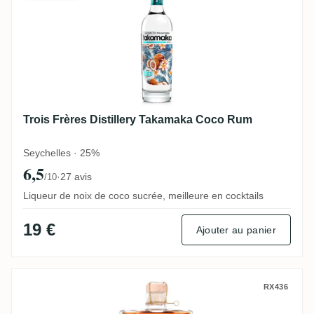
Trois Frères Distillery Takamaka Coco Rum
Seychelles · 25%
6,5
·
27 avis
/10
Liqueur de noix de coco sucrée, meilleure en cocktails
19 €
Ajouter au panier
N. Kröger Foursquare Wagemut PX-Cask
RX436