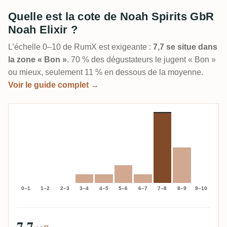
Quelle est la cote de Noah Spirits GbR
Noah Elixir ?
L’échelle 0–10 de RumX est exigeante :
7,7 se situe dans
la zone « Bon »
. 70 % des dégustateurs le jugent « Bon »
ou mieux, seulement 11 % en dessous de la moyenne.
Voir le guide complet →
0–1
1–2
2–3
3–4
4–5
5–6
6–7
7–8
8–9
9–10
7,7