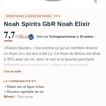
35%
SPIRITUEUX À BASE DE RHUM
Noah Spirits GbR Noah Elixir
7,7
Bon
/10
Noté par
Schnapsschuesse
&
16 autres
↓
«Raisin liquide», c’est comme ça qu’un membre résume
ce rhum, et c’est tout à fait ça. Ce rhum du Belize est dilué
à 35% avec du vin, donc le nez et la bouche penchent
fortement vers le raisin sec, la figue et une douceur
sirupeuse, avec un peu de café et de torréfaction en avant.
Lire la suite
Très sucré par conception et clairement indiqué ainsi — un
LA COMMUNAUTÉ DIT
dessert en verre plus qu’un rhum de dégustation
Raisin sec et figue riches
classique.
Douceur agréable de vin
Bémol :
Très sucré