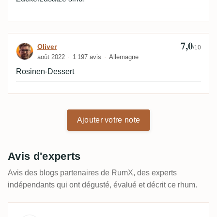
7,0
Avis de Oliver
Oliver
/10
août 2022
1 197 avis
Allemagne
Rosinen-Dessert
Ajouter votre note
Avis d'experts
Avis des blogs partenaires de RumX, des experts
indépendants qui ont dégusté, évalué et décrit ce rhum.