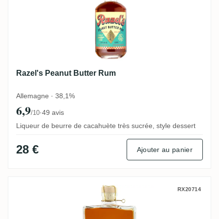
Razel's Peanut Butter Rum
Allemagne · 38,1%
6,9
·
49 avis
/10
Liqueur de beurre de cacahuète très sucrée, style dessert
28 €
Ajouter au panier
N. Kröger Wagemut Colorado (Aficionado 
RX20714