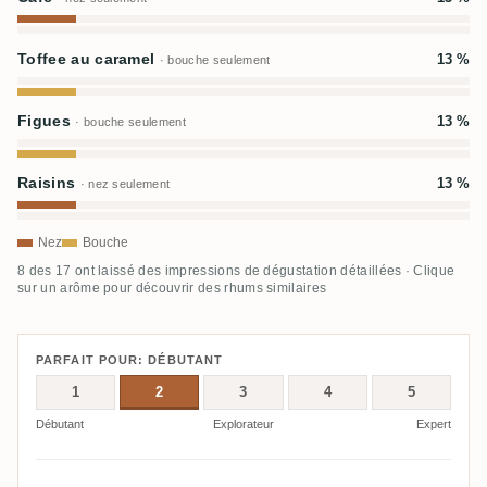
Toffee au caramel
13 %
· bouche seulement
Figues
13 %
· bouche seulement
Raisins
13 %
· nez seulement
Nez
Bouche
8 des 17 ont laissé des impressions de dégustation détaillées · Clique
sur un arôme pour découvrir des rhums similaires
PARFAIT POUR: DÉBUTANT
1
2
3
4
5
Débutant
Explorateur
Expert