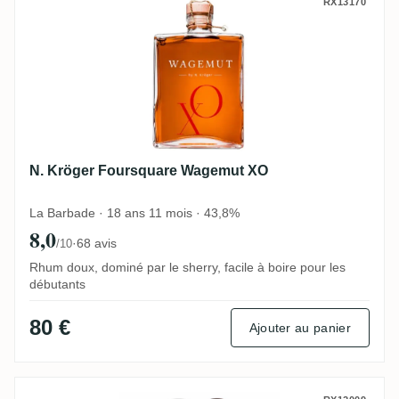
N. Kröger Foursquare Wagemut XO
RX13170
N. Kröger Foursquare Wagemut XO
La Barbade · 18 ans 11 mois · 43,8%
8,0
·
68 avis
/10
Rhum doux, dominé par le sherry, facile à boire pour les
débutants
80 €
Ajouter au panier