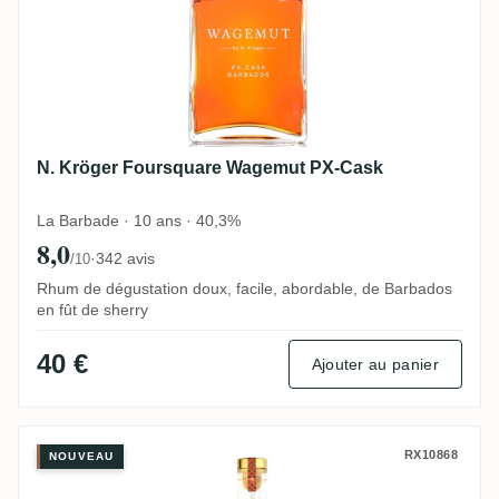
N. Kröger Foursquare Wagemut PX-Cask
La Barbade · 10 ans · 40,3%
8,0
·
342 avis
/10
Rhum de dégustation doux, facile, abordable, de Barbados
en fût de sherry
40 €
Ajouter au panier
Razel's Peanut Butter Rum
RX10868
NOUVEAU