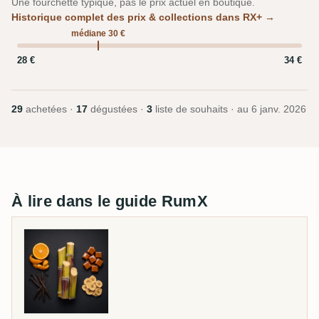
Une fourchette typique, pas le prix actuel en boutique.
Historique complet des prix & collections dans RX+ →
médiane 30 €
28 €
34 €
29
achetées ·
17
dégustées ·
3
liste de souhaits · au
6 janv. 2026
À lire dans le guide RumX