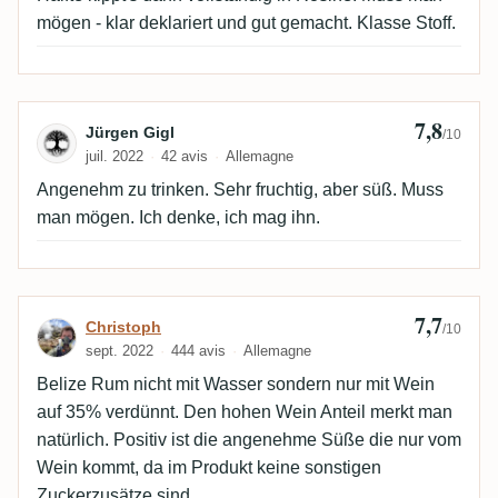
mögen - klar deklariert und gut gemacht. Klasse Stoff.
7,8
Avis de Jürgen Gigl
Jürgen Gigl
/10
juil. 2022
42 avis
Allemagne
Angenehm zu trinken. Sehr fruchtig, aber süß. Muss
man mögen. Ich denke, ich mag ihn.
7,7
Avis de Christoph
Christoph
/10
sept. 2022
444 avis
Allemagne
Belize Rum nicht mit Wasser sondern nur mit Wein
auf 35% verdünnt. Den hohen Wein Anteil merkt man
natürlich. Positiv ist die angenehme Süße die nur vom
Wein kommt, da im Produkt keine sonstigen
Zuckerzusätze sind.