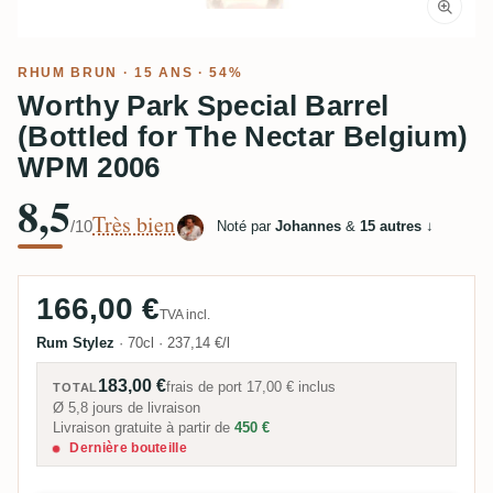
RHUM BRUN
· 15 ANS · 54%
Worthy Park Special Barrel
(Bottled for The Nectar Belgium)
WPM 2006
8,5
Très bien
/10
Noté par
Johannes
&
15 autres
↓
166,00 €
TVA incl.
Rum Stylez
·
70cl
·
237,14 €/l
183,00 €
frais de port
17,00 €
inclus
TOTAL
Ø 5,8 jours de livraison
Livraison gratuite à partir de
450 €
Dernière bouteille