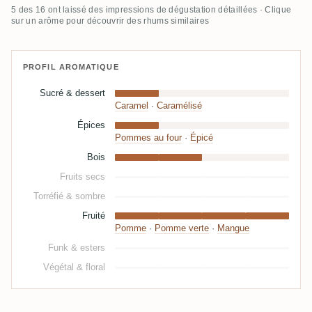
5 des 16 ont laissé des impressions de dégustation détaillées · Clique
sur un arôme pour découvrir des rhums similaires
PROFIL AROMATIQUE
Sucré & dessert
Caramel
·
Caramélisé
Épices
Pommes au four
·
Épicé
Bois
Fruits secs
Torréfié & sombre
Fruité
Pomme
·
Pomme verte
·
Mangue
Funk & esters
Végétal & floral