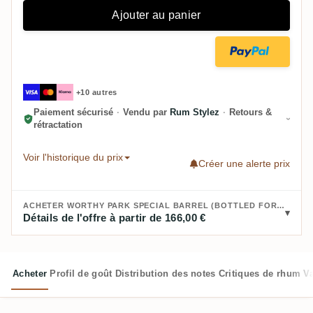
Ajouter au panier
+10 autres
Paiement sécurisé
·
Vendu par
Rum Stylez
·
Retours &
rétractation
Voir l'historique du prix
Créer une alerte prix
ACHETER WORTHY PARK SPECIAL BARREL (BOTTLED FOR THE NECTAR BELGIUM) WPM 2006 :
Détails de l'offre à partir de 166,00 €
Acheter
Profil de goût
Distribution des notes
Critiques de rhum
V