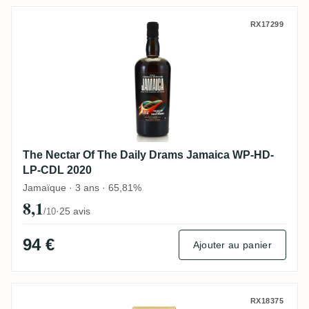
The Nectar Of The Daily Drams Jamaica 
RX17299
The Nectar Of The Daily Drams Jamaica WP-HD-
LP-CDL 2020
Jamaïque · 3 ans · 65,81%
8,1
·
25 avis
/10
94 €
Ajouter au panier
Rhum Attitude Chairman's Reserve Master'
RX18375