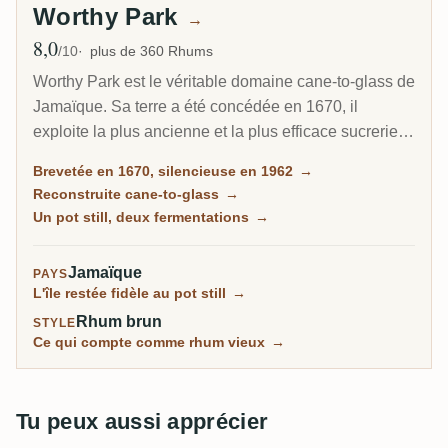
Worthy Park
→
8,0
Note moyenne
/10
plus de 360 Rhums
Worthy Park est le véritable domaine cane-to-glass de
Jamaïque. Sa terre a été concédée en 1670, il
exploite la plus ancienne et la plus efficace sucrerie
de l'île, et il fait du rhum à partir d'une mélasse qu'il
Brevetée en 1670, silencieuse en 1962
→
produit lui-même. Après s'être tu en 1962, la distillerie
Reconstruite cane-to-glass
→
a été reconstruite de zéro en 2005 et embouteille
Un pot still, deux fermentations
→
aujourd'hui certains des rhums de domaine modernes
les plus respectés des Caraïbes.
Jamaïque
PAYS
L'île restée fidèle au pot still
→
Rhum brun
STYLE
Ce qui compte comme rhum vieux
→
Tu peux aussi apprécier