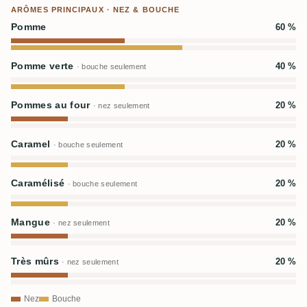
ARÔMES PRINCIPAUX · NEZ & BOUCHE
Pomme
60 %
Pomme verte
40 %
· bouche seulement
Pommes au four
20 %
· nez seulement
Caramel
20 %
· bouche seulement
Caramélisé
20 %
· bouche seulement
Mangue
20 %
· nez seulement
Très mûrs
20 %
· nez seulement
Nez
Bouche