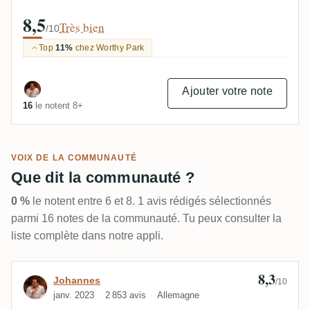
8,5
Très bien
/10
Top
11%
chez Worthy Park
Ajouter votre note
16
le notent 8+
VOIX DE LA COMMUNAUTÉ
Que dit la communauté ?
0 %
le notent entre 6 et 8. 1 avis rédigés sélectionnés
parmi 16 notes de la communauté. Tu peux consulter la
liste complète dans notre appli.
8,3
Avis de Johannes
Johannes
/10
janv. 2023
2 853 avis
Allemagne