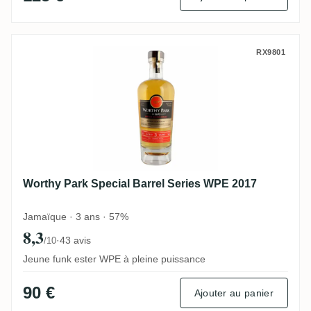
Worthy Park Special Barrel Series WPE 2
RX9801
Worthy Park Special Barrel Series WPE 2017
Jamaïque · 3 ans · 57%
8,3
·
43 avis
/10
Jeune funk ester WPE à pleine puissance
90 €
Ajouter au panier