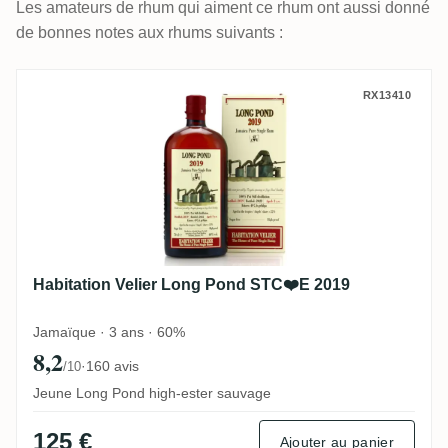
Les amateurs de rhum qui aiment ce rhum ont aussi donné
de bonnes notes aux rhums suivants :
Habitation Velier Long Pond STC❤️E 2019
RX13410
Habitation Velier Long Pond STC❤️E 2019
Jamaïque · 3 ans · 60%
8,2
·
160 avis
/10
Jeune Long Pond high-ester sauvage
125 €
Ajouter au panier