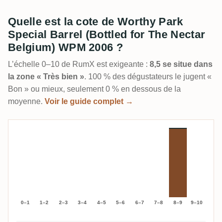
Quelle est la cote de Worthy Park
Special Barrel (Bottled for The Nectar
Belgium) WPM 2006 ?
L’échelle 0–10 de RumX est exigeante :
8,5 se situe dans
la zone « Très bien »
. 100 % des dégustateurs le jugent «
Bon » ou mieux, seulement 0 % en dessous de la
moyenne.
Voir le guide complet →
0–1
1–2
2–3
3–4
4–5
5–6
6–7
7–8
8–9
9–10