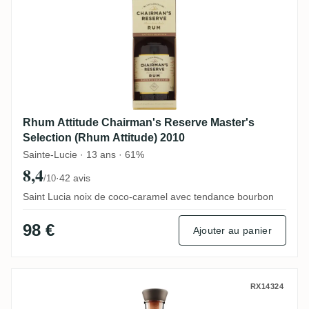
Rhum Attitude Chairman's Reserve Master's
Selection (Rhum Attitude) 2010
Sainte-Lucie · 13 ans · 61%
8,4
·
42 avis
/10
Saint Lucia noix de coco-caramel avec tendance bourbon
98 €
Ajouter au panier
Famille Ricci Hampden Hommage à Antho
RX14324