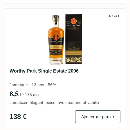
Worthy Park Single Estate 2006
RX241
Worthy Park Single Estate 2006
Jamaïque · 12 ans · 56%
8,5
·
175 avis
/10
Jamaïcain élégant, boisé, avec banane et vanille
138 €
Ajouter au panier